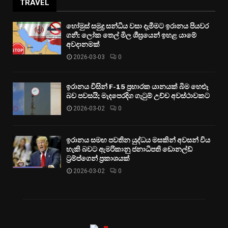
TRAVEL
හෝමුස් සමුද්‍ර සන්ධිය වසා දැමීමට ඉරානය පියවර
ගනී: ලෝක තෙල් මිල ශීඝ්‍රයෙන් ඉහළ යාමේ
අවදානමක්
2026-03-03
0
ඉරානය විසින් F-15 ප්‍රහාරක යානයක් බිම හෙළූ
බව පවසයි; මැදපෙරදිග ගැටුම් උච්ච අවස්ථාවකට
2026-03-02
0
ඉරානය සමඟ පවතින යුද්ධය මසකින් අවසන් විය
හැකි බවට ඇමරිකානු ජනාධිපති ඩොනල්ඩ්
ට්‍රම්ප්ගෙන් ප්‍රකාශයක්
2026-03-02
0