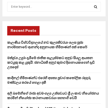
S
e
a
S
r
c
E
h
Recent Posts
f
A
o
කැලණිය විශ්වවිද්‍යාලයේ නව කුලපතිවරයා ලෙස පූජ්‍ය
r
R
නාරම්පනාවේ ආනන්ද අනුනායක හිමිපාණන් පත් කෙරේ
:
C
මත්ද්‍රව්‍ය උදුරා දැමීමේ ජාතික සැලැස්මකට අනුව සියලු ආයතන
කටයුතු කළ යුතුයි: ජනාධිපති අනුර කුමාර දිසානායකගෙන් දැඩි
H
උපදෙස්
කාදිනල් හිමිපාණන්ට එරෙහි අසත්‍ය ප්‍රචාර කතෝලික රදගුරු
මණ්ඩලය තරයේ හෙළා දකී
අලි ඛමේනිගේ රාජ්‍ය අවමංගල්‍ය උත්සවයට ශ්‍රී ලංකාව නියෝජනය
කරමින් නියෝජ්‍ය කථානායකවරයා සහභාගි වෙයි