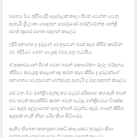
සමහර විට ඉදිරියේදී දෙවේලක් කාලා ජීවත් වෙන්න වෙනු
ඇතැයි ශ්‍රී ලංකා පොදුජන පෙරමුණේ පාර්ලිමේන්තු මන්ත්‍රී
ජගත් කුමාර මහතා සඳහන් කළේය.
ඉදිරි අනාගත දූ දරුවන් වෙනුවෙන් එසේ කැප කිරීම් කරමින්
රට ඉදිරියට ගෙන යා යුතු බවද ඔහු පැවසීය.
ඒ ආකාරයෙන් ජීවත් වෙන ගමන් කොරෝනා රැල්ල මර්දනය
කිරීමට කටයුතු කළොත් අද කරන කැප කිරීම දූ දරුවන්ගේ
අනාගතය වෙනුවෙන් හේතුවනු ඇතැයි ද ඔහු සඳහන් කළේය.
මේ වන විට මන්ත්‍රීවරුන්ද තම වැටුප් පරිත්‍යාග කර ඇති බවත්
තව තවත් කැපකිරීම් කරන බවත් පැවසූ මන්ත්‍රීවරයා විපක්ෂ
යට ඇඳුම් අල්ලාගෙන දඟලන්නේ ඔවුන්ට අඩුම ගානේ කිසිම
ඇඳුමක් නැති නිසා යයිද කියා සිටියේය.
ඇතිව තිබෙන අපහසුතා කෙටි කාලයකට ඉවසුවා කියා
ප්‍රශ්නයක් නොවන බවද ඒ මහතා සඳහන් කළේය.