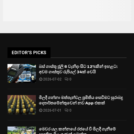
EDITOR'S PICKS
බස් ගාස්තු ජූලි 6 වැනිදා සිට 12%කින් ඉහළට:
අවම ගාස්තුව රුපියල් 34ක් වෙයි
2026-07-02
0
මිලදී ගන්නා මත්පැන්වල ප්‍රමිතිය සෙවීමට සුරාබදු
දෙපාර්තමේන්තුවෙන් නව App එකක්
2026-07-01
0
මෙවර යල කන්නයේ රජයේ වී මිලදී ගැනීමේ