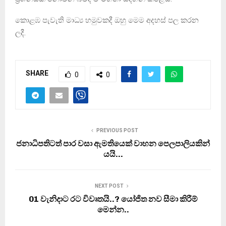
කොළඹ පැවැති මාධ්‍ය හමුවකදී ඔහු මෙම අදහස් පල කරන
ලදී.
SHARE
0
0
PREVIOUS POST
ජනාධිපතිටත් පාර වසා ඇමතියෙක් වාහන පෙලපාලියකින්
යයි…
NEXT POST
01 වැනිදාට රට විවෘතයි..? යෝජිත නව සීමා කිරීම්
මෙන්න..