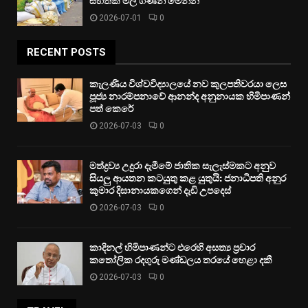
සහතික මිල ගණන් මෙන්න
2026-07-01
0
RECENT POSTS
කැලණිය විශ්වවිද්‍යාලයේ නව කුලපතිවරයා ලෙස
පූජ්‍ය නාරම්පනාවේ ආනන්ද අනුනායක හිමිපාණන්
පත් කෙරේ
2026-07-03
0
මත්ද්‍රව්‍ය උදුරා දැමීමේ ජාතික සැලැස්මකට අනුව
සියලු ආයතන කටයුතු කළ යුතුයි: ජනාධිපති අනුර
කුමාර දිසානායකගෙන් දැඩි උපදෙස්
2026-07-03
0
කාදිනල් හිමිපාණන්ට එරෙහි අසත්‍ය ප්‍රචාර
කතෝලික රදගුරු මණ්ඩලය තරයේ හෙළා දකී
2026-07-03
0