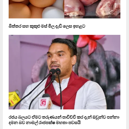
බිත්තර සහ කුකුළු මස් මිල දැඩි ලෙස ඉහළට
රජය බලයට ඒමට තරුණයන් පාවිච්චි කර දැන් ඔවුන්ව පන්නා
දමන බව නාමල් රාජපක්ෂ මහතා පවසයි