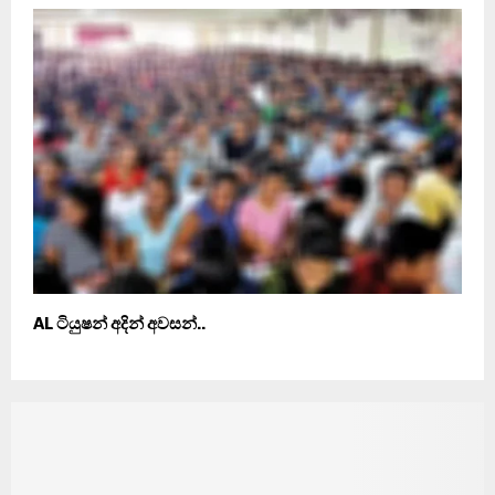
AL ටියුෂන් අදින් අවසන්..