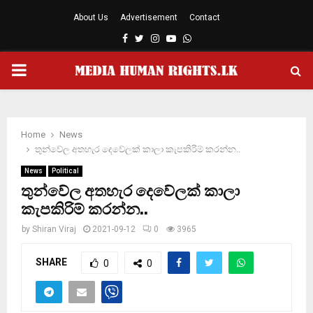
About Us
Advertisement
Contact
Facebook
Twitter
Instagram
Youtube
Whatsapp
PRIMARY
MENU
Home
News
තුන්වේල අතහැර දෙවේලක් කාලා කැපකිරිම් කරන්න..
News
Political
තුන්වේල අතහැර දෙවේලක් කාලා
කැපකිරිම් කරන්න..
by
Shiran Viraj
2021-09-12
0
3965
SHARE
0
0