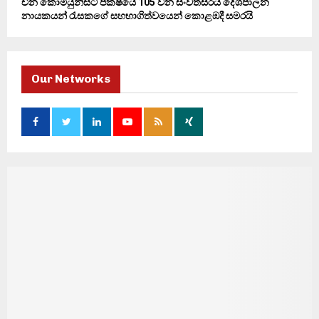
චීන කොමියුනිස්ට් පක්ෂයේ 105 වන සංවත්සරය දේශපාලන
නායකයන් රැසකගේ සහභාගිත්වයෙන් කොළඹදී සමරයි
Our Networks