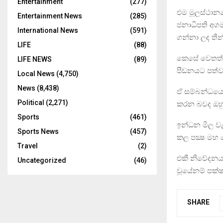
Entertainment
(277)
එම මූලස්ථානයේ
Entertainment News
(285)
ජනාධිපති අගම
International News
(591)
ගන්නා ලද තීන්
LIFE
(88)
කෙසේ වෙතත් 
LIFE NEWS
(89)
පීඩනයට පත්ව
Local News
(4,750)
News
(8,438)
ඒ සම්බන්ධයෙ
Political
(2,271)
කරන බවද ඔහු 
Sports
(461)
ඉන්ධන මිල වැ
Sports News
(457)
කල පක්‍ෂ මහ 
Travel
(2)
එකී නිවේදනය
Uncategorized
(46)
වූයේනම් පක්ෂ
SHARE