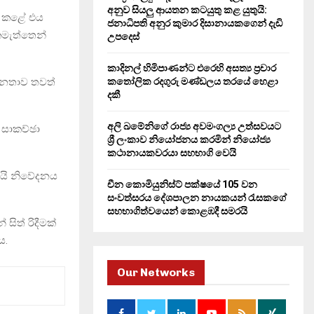
H
අනුව සියලු ආයතන කටයුතු කළ යුතුයි:
හන් කළේ එය
ජනාධිපති අනුර කුමාර දිසානායකගෙන් දැඩි
කමැත්තෙන්
උපදෙස්
කාදිනල් හිමිපාණන්ට එරෙහි අසත්‍ය ප්‍රචාර
ජනතාව තවත්
කතෝලික රදගුරු මණ්ඩලය තරයේ හෙළා
දකී
අලි ඛමේනිගේ රාජ්‍ය අවමංගල්‍ය උත්සවයට
 සාකච්ඡා
ශ්‍රී ලංකාව නියෝජනය කරමින් නියෝජ්‍ය
කථානායකවරයා සහභාගි වෙයි
යයි නිවේදනය
චීන කොමියුනිස්ට් පක්ෂයේ 105 වන
සංවත්සරය දේශපාලන නායකයන් රැසකගේ
සහභාගිත්වයෙන් කොළඹදී සමරයි
ිත් රිදීමක්
ය.
Our Networks