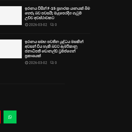
ඉරානය විසින් F-15 ප්‍රහාරක යානයක් බිම
හෙළූ බව පවසයි; මැදපෙරදිග ගැටුම්
උච්ච අවස්ථාවකට
2026-03-02
0
ඉරානය සමඟ පවතින යුද්ධය මසකින්
අවසන් විය හැකි බවට ඇමරිකානු
ජනාධිපති ඩොනල්ඩ් ට්‍රම්ප්ගෙන්
ප්‍රකාශයක්
2026-03-02
0