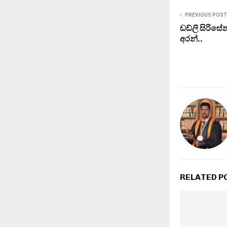
PREVIOUS POST
ඩඩ්ලි සිරිස
අරන්..
RELATED P