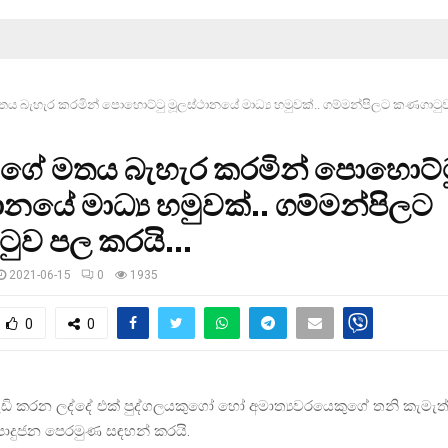
ය බැහැර කරමින් පොහොට්ටු මූලස්ථානයේ මාධ්‍ය හමුවක්.. ගම්මන්පිලට කණගාටු
ගේ මතය බැහැර කරමින් පොහොට්ට
ානයේ මාධ්‍ය හමුවක්.. ගම්මන්පිලට
ුව පල කරයි…
2021-06-15
0
1935
0
0
ැඩි කරන ලද්දේ එක් පුද්ගලයකුගෝ හෝ අමාත්‍යවරයෙකුගේ තනි කැ
ා පොදුජන පෙරමුණ සඳහන් කරයි.