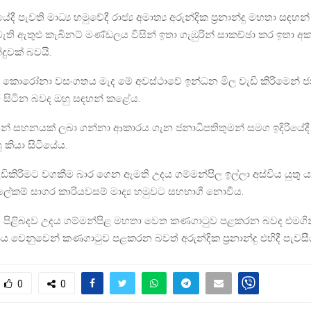
දී පැවති මාධ්‍ය හමුවේදී රාජ්‍ය අමාත්‍ය අරුන්දික ප්‍රනාන්දු මහතා සඳ
ැති ඇතුළු කැබිනට් මණ්ඩලය විසින් ඉතා ගැඹුරින් සාකච්ඡා කර ඉතා අ
දුවක් බවයි.
කොරෝනා වසංගතය මැද මේ අවස්ථාවේ ඉන්ධන මිල වැඩි කිරීමෙන් 
 සිටින බවද ඔහු සඳහන් කළේය.
න් සහනයක් ලබා ගන්නා ආකාරය ගැන ජනාධිපතිතුමන් සමග ඉදිරියේදී
කියා සිටියේය.
ඩිකිරීමට වගකීම බාර ගෙන ඇමති උදය ගම්මන්පිල ඉල්ලා අස්විය යුතු 
ලේකම් සාගර කාරියවසම් මාද්‍ය හමුවට සහභාගී නොවීය.
 පිළිබදව උදය ගම්මන්පිළ මහතා වෙත කණගාටුව පළකරන බවද එමගින් ස
ය වෙනුවෙන් කණගාටුව පළකරන බවත් අරුන්දික ප්‍රනාන්දු එහිදී පැවසී
0
0