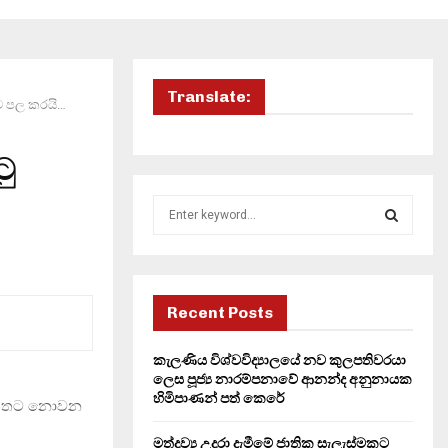
Translate:
ව පල කරයි…
ු
S
e
a
S
r
c
E
h
Recent Posts
f
A
o
කැලණිය විශ්වවිද්‍යාලයේ නව කුලපතිවරයා
r
R
ලෙස පූජ්‍ය නාරම්පනාවේ ආනන්ද අනුනායක
:
හිමිපාණන් පත් කෙරේ
මැත්තට නොවන
C
මත්ද්‍රව්‍ය උදුරා දැමීමේ ජාතික සැලැස්මකට