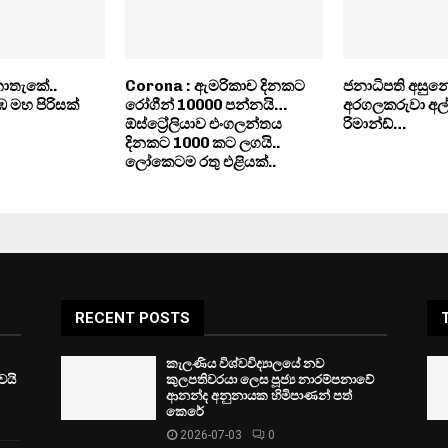
නොතැකේ..
Corona : ඇමරිකාච දිනකට
ජනාධිපති අසුනේ 
ඹ මහ පිරිසක්
රෝගීන් 10000 පන්නයි…
අරගලකරුවා අල්ල
ඕස්ට්‍රේලියාව එංගලන්තය
රිමාන්ඩ්…
දිනකට 1000 කට ලගයි..
ලෝකෙටම රතු එළියක්..
RECENT POSTS
කැලණිය විශ්වවිද්‍යාලයේ නව
ෙයි
කුලපතිවරයා ලෙස පූජ්‍ය නාරම්පනාවේ
ආනන්ද අනුනායක හිමිපාණන් පත්
කෙරේ
2026-07-03
0