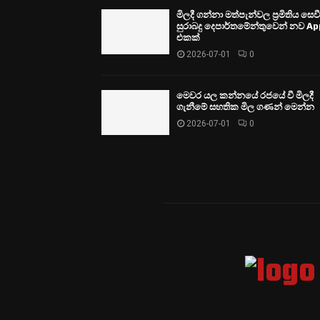
මිලදී ගන්නා මත්පැන්වල ප්‍රමිතිය සෙ
සුරාබදු දෙපාර්තමේන්තුවෙන් නව Ap
එකක්
2026-07-01
0
මෙවර යල කන්නයේ රජයේ වී මිලදී
ගැනීමේ සහතික මිල ගණන් මෙන්න
2026-07-01
0