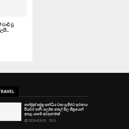
වාඩි වූ
යි..
TRAVEL
හෝමුස් සමුද්‍ර සන්ධිය වසා දැමීමට ඉරානය
පියවර ගනී: ලෝක තෙල් මිල ශීඝ්‍රයෙන්
ඉහළ යාමේ අවදානමක්
2026-03-03
0