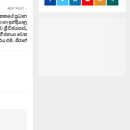
NEXT POST
ඒකකයේ ප්‍රධාන
 හා ඉන්දියානු
ශ්‍රී විජයපාර,
දුගී ජනයා වෙත
්ය එම්. ශිරාන්