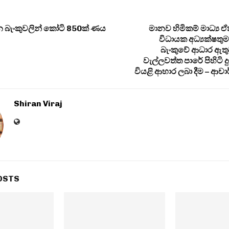
ේන බැංකුවලින් කෝටි 850ක් ණය
මානව හිමිකම් මාධ්‍ය 
විධායක අධ්‍යක්ෂතුමා
බැංකුවේ ආධාර ඇතුව 
වැල්ලවත්ත පාරේ පිහිටි 
වියළි ආහාර ලබා දීම – ආචාර
Shiran Viraj
OSTS