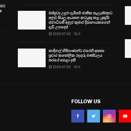
වීමට
p
මත්ද්‍රව්‍ය උදුරා දැමීමේ ජාතික සැලැස්මකට
අනුව සියලු ආයතන කටයුතු කළ යුතුයි:
ජනාධිපති අනුර කුමාර දිසානායකගෙන්
දැඩි උපදෙස්
2026-07-03
0
කාදිනල් හිමිපාණන්ට එරෙහි අසත්‍ය
ප්‍රචාර කතෝලික රදගුරු මණ්ඩලය
තරයේ හෙළා දකී
2026-07-03
0
FOLLOW US