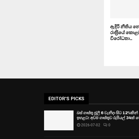
ඇදිරි නීතිය 
රාත‍්‍රියේ කොළ
විරෝධතා..
EDITOR'S PICKS
බස් ගාස්තු ජූලි 6 වැනිදා සිට 12%කින්
ඉහළට: අවම ගාස්තුව රුපියල් 34ක් ව
2026-07-02
0