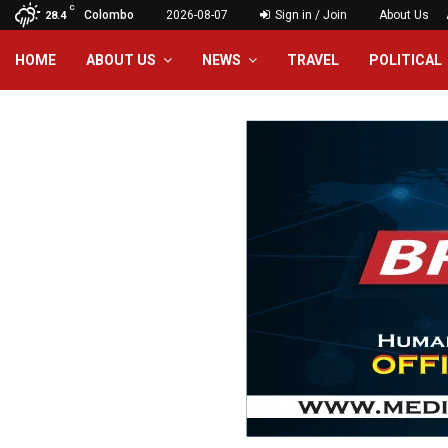
C
Colombo
2026-08-07
Sign in / Join
About Us
28.4
HOME
ABOUT US
NEWS
TRAVEL
POLITICAL