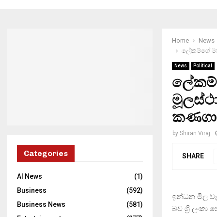
Home
News
ලේකම්ගේ මත
News
Political
ලේකම්
මූලස්ථ
කණගාට
by
Shiran Viraj
Categories
SHARE
AI News
(1)
Business
(592)
ඉන්ධන මිල ව
Business News
(581)
බව ශ්‍රී ලංක