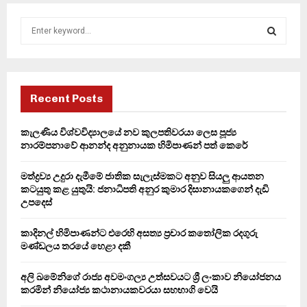
S
e
a
S
r
c
E
h
Recent Posts
f
A
o
කැලණිය විශ්වවිද්‍යාලයේ නව කුලපතිවරයා ලෙස පූජ්‍ය
r
R
නාරම්පනාවේ ආනන්ද අනුනායක හිමිපාණන් පත් කෙරේ
:
C
මත්ද්‍රව්‍ය උදුරා දැමීමේ ජාතික සැලැස්මකට අනුව සියලු ආයතන
කටයුතු කළ යුතුයි: ජනාධිපති අනුර කුමාර දිසානායකගෙන් දැඩි
H
උපදෙස්
කාදිනල් හිමිපාණන්ට එරෙහි අසත්‍ය ප්‍රචාර කතෝලික රදගුරු
මණ්ඩලය තරයේ හෙළා දකී
අලි ඛමේනිගේ රාජ්‍ය අවමංගල්‍ය උත්සවයට ශ්‍රී ලංකාව නියෝජනය
කරමින් නියෝජ්‍ය කථානායකවරයා සහභාගි වෙයි