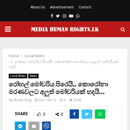
About Us
Advertisement
Contact
Facebook
Twitter
Instagram
Youtube
Whatsapp
PRIMARY
MENU
Home
Local News
රෝහල් මෝචරිය පිරෙයි.. කොරෝනා මරණවලට අලුත් මෝචරියක්
හදයි…
Local News
News
රෝහල් මෝචරිය පිරෙයි.. කොරෝනා
මරණවලට අලුත් මෝචරියක් හදයි…
by
Shiran Viraj
2021-05-13
0
2243
SHARE
0
0