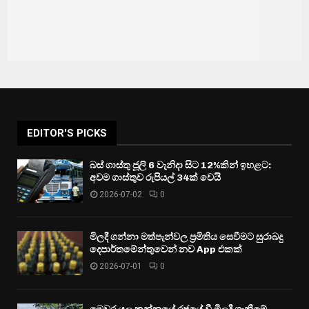
EDITOR'S PICKS
බස් ගාස්තු ජූලි 6 වැනිදා සිට 12%කින් ඉහළට:
අවම ගාස්තුව රුපියල් 34ක් වෙයි
2026-07-02
0
මිලදී ගන්නා මත්පැන්වල ප්‍රමිතිය සෙවීමට සුරාබදු
දෙපාර්තමේන්තුවෙන් නව App එකක්
2026-07-01
0