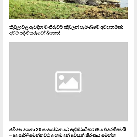
කිඹුලාවල ඇවිදින මංතීරුවට කිඹුලන් පැමිණීමේ අවදානමක්:
අවට පදිංචිකරුවෝ බියෙන්
ජවිපෙ ගෙනා 20 සංශෝධනයට ශ්‍රේෂ්ඨාධිකරණය එරෙහිවෙයි
– අද පාර්ලිමේන්තුවට දැනුම් දුන් අවසන් තීරණය මෙන්න