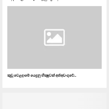
කුඩු වෙළදාමේ යෙදුනු භික්‍ෂුවක් අත්අඩංගුවේ..