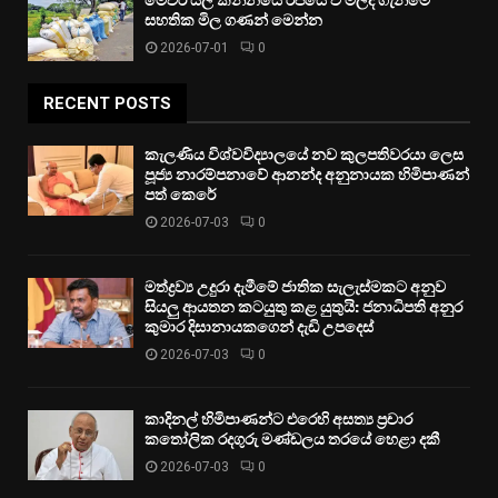
මෙවර යල කන්නයේ රජයේ වී මිලදී ගැනීමේ
සහතික මිල ගණන් මෙන්න
2026-07-01
0
RECENT POSTS
කැලණිය විශ්වවිද්‍යාලයේ නව කුලපතිවරයා ලෙස
පූජ්‍ය නාරම්පනාවේ ආනන්ද අනුනායක හිමිපාණන්
පත් කෙරේ
2026-07-03
0
මත්ද්‍රව්‍ය උදුරා දැමීමේ ජාතික සැලැස්මකට අනුව
සියලු ආයතන කටයුතු කළ යුතුයි: ජනාධිපති අනුර
කුමාර දිසානායකගෙන් දැඩි උපදෙස්
2026-07-03
0
කාදිනල් හිමිපාණන්ට එරෙහි අසත්‍ය ප්‍රචාර
කතෝලික රදගුරු මණ්ඩලය තරයේ හෙළා දකී
2026-07-03
0