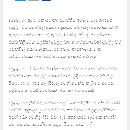
දඹුල්ල හා අවට කොරොනා ව්‍යාප්තිය ඉහලට යෑමත් සමග
දඹුල්ල වීර ඩෙන්සිල් කොබ්බෑකඩුව රොහලේ දෛනික මරණ
ඉහල යෑමන් රොහලේ ගැටලු රැසක් ඇතිවී ඇති ඇති අතර
එයට පිලියමක් ලෙසින් දඹුල්ල මහ නගර සභාවෙන් දඹුල්ල වීර
ඩෙන්සිල් කොබ්බෑකඩුව රොහලට තාවකාලික මෘත
ශරිරාගාරයක් ඉදිකිරිමට කටයුතු සුදානම් කර ඇත.
දඹුල්ල නගරාධිපතිවරයා සිය බලධාරින් සමග සාකච්චාවක්ද
පවත්වා ඇත. ඒඅනුව කොරෙනා වැලදි මිය යන රොගි මල
සිරුරු හා ෙසසු මල සිරුරු වෙන් වෙන්ව තැබිමට මෙසේ
හදිසියේ මෘතශරිරාගාරයක් ඉදිකරන බව පවසයි.
දඹුල්ල පොලිස් බල ප්‍රදේශය පසුගිය අප්‍රේල් 30 වෙනිදා සිට මේ
දක්වාම හුදකලා ප්‍රදේශ බවට පත්කර අතර දඹුල්ල ආර්ථිකය
පසුගිය 26 වෙනිදා සිට වසා දැමු අතර පසුව දැඩි කොන්දේසි
මත මේ මස 5වෙනිදා නැවැත විවෘත කරන ලදි.