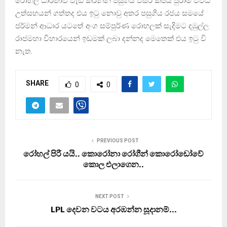
රොහල් ධාරිතාව වැඩි කරන්න පසුගිය වසර කිපය පුරාම විවිධ
උත්සහයන් ගත්තද එය ඉටු නොවු අතර පසුගිය රජය සමයේ
ජර්මන් ආධාර යටතේ අංග සම්පුර්ණ රොහලක් සැදිමට දඹුල්ල
රාජමහා විහාරයෙන් ඉඩමක් ලබා දන්නද මෙතෙක් එය ඉටු වි
නැත.
SHARE
0
0
PREVIOUS POST
රෝහල් පිරී යයි.. කොරෝනා රෝගීන් කොරෝඩෝවේ
කොල එලාගෙන..
NEXT POST
LPL දෙවන වටය අරඹන්න සූදානම්…