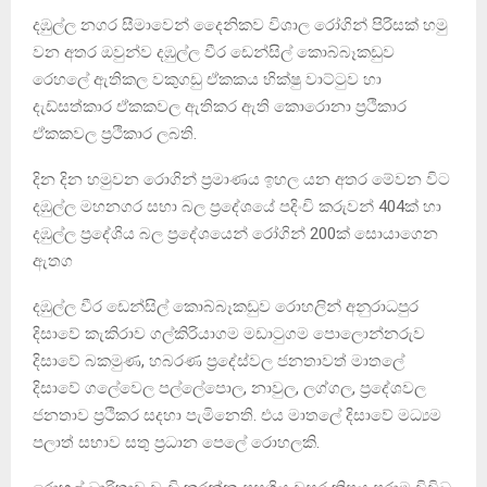
දඹුල්ල නගර සීමාවෙන් දෛනිකව විශාල රෝගින් පිරිසක් හමු
වන අතර ඔවුන්ව දඹුල්ල වීර ඩෙන්සිල් කොබ්බෑකඩුව
රෙහලේ ඇතිකල වකුගඩු ඒකකය භික්ෂු වාට්ටුව හා
දැඩ්සත්කාර ඒකකවල ඇතිකර ඇති කොරොනා ප්‍රථිකාර
ඒකකවල ප්‍රථිකාර ලබති.
දින දින හමුවන රොගින් ප්‍රමාණය ඉහල යන අතර මේවන විට
දඹුල්ල මහනගර සභා බල ප්‍රදේශයේ පදිංචි කරුවන් 404ක් හා
දඹුල්ල ප්‍රදේශිය බල ප්‍රදේශයෙන් රෝගින් 200ක් සොයාගෙන
ඇතග
දඹුල්ල වීර ඩෙන්සිල් කොබ්බෑකඩුව රොහලින් අනුරාධපුර
දිසාවේ කැකිරාව ගල්කිරියාගම මඩාටුගම පොලොන්නරුව
දිසාවේ බකමුණ, හබරණ ප්‍රදේස්වල ජනතාවත් මාතලේ
දිසාවේ ගලේවෙල පල්ලේපොල, නාවුල, ලග්ගල, ප්‍රදේශවල
ජනතාව ප්‍රථිකර සදහා පැමිනෙති. එය මාතලේ දිසාවේ මධ්‍යම
පලාත් සභාව සතු ප්‍රධාන පෙලේ රොහලකි.