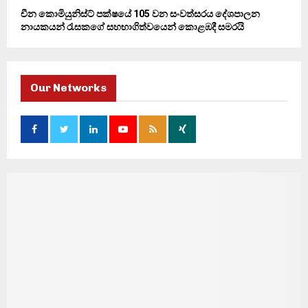
චීන කොමියුනිස්ට් පක්ෂයේ 105 වන සංවත්සරය දේශපාලන
නායකයන් රැසකගේ සහභාගිත්වයෙන් කොළඹදී සමරයි
Our Networks