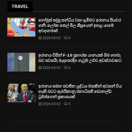
TRAVEL
හෝමුස් සමුද්‍ර සන්ධිය වසා දැමීමට ඉරානය පියවර
ගනී: ලෝක තෙල් මිල ශීඝ්‍රයෙන් ඉහළ යාමේ
අවදානමක්
2026-03-03
0
ඉරානය විසින් F-15 ප්‍රහාරක යානයක් බිම හෙළූ
බව පවසයි; මැදපෙරදිග ගැටුම් උච්ච අවස්ථාවකට
2026-03-02
0
ඉරානය සමඟ පවතින යුද්ධය මසකින් අවසන් විය
හැකි බවට ඇමරිකානු ජනාධිපති ඩොනල්ඩ්
ට්‍රම්ප්ගෙන් ප්‍රකාශයක්
2026-03-02
0