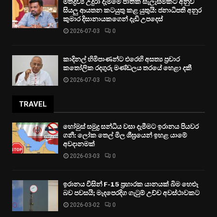
මත්ද්‍රව්‍ය උදුරා දැමීමේ ජාතික සැලැස්මකට අනුව
සියලු ආයතන කටයුතු කළ යුතුයි: ජනාධිපති අනුර
කුමාර දිසානායකගෙන් දැඩි උපදෙස්
2026-07-03
0
කාදිනල් හිමිපාණන්ට එරෙහි අසත්‍ය ප්‍රචාර
කතෝලික රදගුරු මණ්ඩලය තරයේ හෙළා දකී
2026-07-03
0
TRAVEL
හෝමුස් සමුද්‍ර සන්ධිය වසා දැමීමට ඉරානය පියවර
ගනී: ලෝක තෙල් මිල ශීඝ්‍රයෙන් ඉහළ යාමේ
අවදානමක්
2026-03-03
0
ඉරානය විසින් F-15 ප්‍රහාරක යානයක් බිම හෙළූ
බව පවසයි; මැදපෙරදිග ගැටුම් උච්ච අවස්ථාවකට
2026-03-02
0