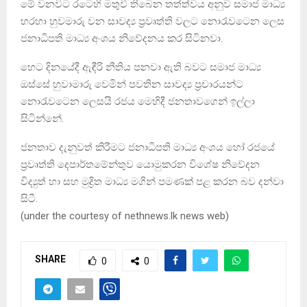
මේ වනවිට රටෙහි මතුවී තිබෙන තත්ත්වය අනුව සමාජ මාධ්‍ය
හරහා හුවමාරු වන සාවද්‍ය ප්‍රවෘත්ති වලට නොරැවටෙන ලෙස
ජනාධිපති මාධ්‍ය අංශය නිවේදනය කර සිටිනවා.
හෙට දිනයේදී ඇඳීරි නීතිය පනවා ඇති බවට සමාජ මාධ්‍ය
ඔස්සේ හුවාමාරු වෙමින් පවතින සාවද්‍ය ප්‍රචාරයන්ට
නොරැවටෙන ලෙසයි රජය මෙහිදී ජනතාවගෙන් ඉල්ලා
සිටින්නේ.
ජනතාව දැනුවත් කිරීමට ජනාධිපති මාධ්‍ය අංශය හෝ රජයේ
ප්‍රවෘත්ති දෙපාර්තමේන්තුව යොමුකරන විශේෂ නිවේදන
විද්‍යුත් හා සහ මුද්‍රිත මාධ්‍ය මගින් පමණක් පළ කරන බව දන්වා
සිටී.
(under the courtesy of nethnews.lk news web)
SHARE
0
0