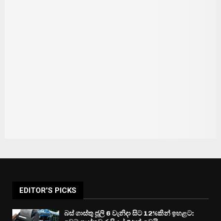
EDITOR'S PICKS
බස් ගාස්තු ජූලි 6 වැනිදා සිට 12%කින් ඉහළට: