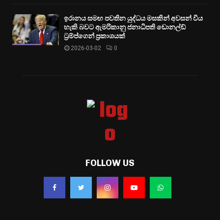
ඉරානය සමඟ පවතින යුද්ධය මසකින් අවසන් විය
හැකි බවට ඇමරිකානු ජනාධිපති ඩොනල්ඩ්
ට්‍රම්ප්ගෙන් ප්‍රකාශයක්
2026-03-02
0
FOLLOW US