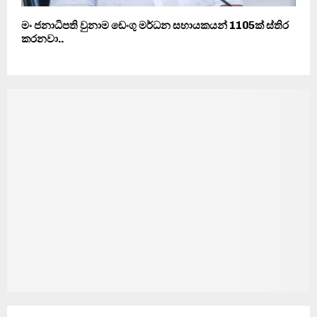
මං ජනාධිපති වුනාම ඩෙංගු මර්ධන සහායකයන් 1105ක් ස්තිර
කරනවා..