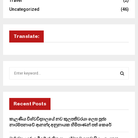
Travel
(2)
Uncategorized
(46)
Translate:
S
e
a
S
r
c
E
h
Recent Posts
f
A
o
කැලණිය විශ්වවිද්‍යාලයේ නව කුලපතිවරයා ලෙස පූජ්‍ය
r
R
නාරම්පනාවේ ආනන්ද අනුනායක හිමිපාණන් පත් කෙරේ
:
C