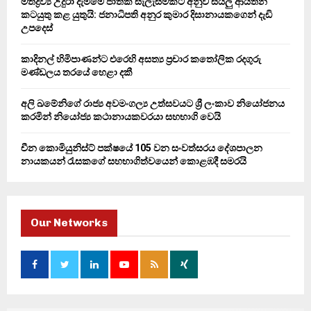
මත්ද්‍රව්‍ය උදුරා දැමීමේ ජාතික සැලැස්මකට අනුව සියලු ආයතන
කටයුතු කළ යුතුයි: ජනාධිපති අනුර කුමාර දිසානායකගෙන් දැඩි
H
උපදෙස්
කාදිනල් හිමිපාණන්ට එරෙහි අසත්‍ය ප්‍රචාර කතෝලික රදගුරු
මණ්ඩලය තරයේ හෙළා දකී
අලි ඛමේනිගේ රාජ්‍ය අවමංගල්‍ය උත්සවයට ශ්‍රී ලංකාව නියෝජනය
කරමින් නියෝජ්‍ය කථානායකවරයා සහභාගි වෙයි
චීන කොමියුනිස්ට් පක්ෂයේ 105 වන සංවත්සරය දේශපාලන
නායකයන් රැසකගේ සහභාගිත්වයෙන් කොළඹදී සමරයි
Our Networks