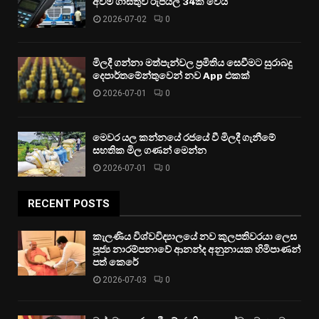
අවම ගාස්තුව රුපියල් 34ක් වෙයි
2026-07-02
0
මිලදී ගන්නා මත්පැන්වල ප්‍රමිතිය සෙවීමට සුරාබදු
දෙපාර්තමේන්තුවෙන් නව App එකක්
2026-07-01
0
මෙවර යල කන්නයේ රජයේ වී මිලදී ගැනීමේ
සහතික මිල ගණන් මෙන්න
2026-07-01
0
RECENT POSTS
කැලණිය විශ්වවිද්‍යාලයේ නව කුලපතිවරයා ලෙස
පූජ්‍ය නාරම්පනාවේ ආනන්ද අනුනායක හිමිපාණන්
පත් කෙරේ
2026-07-03
0