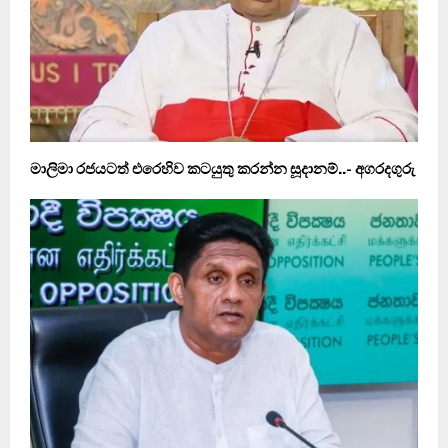
මාලිමා රජයටත් එරෙහිව කටයුතු කරන්න සූදානම්..- අගරදගුරු