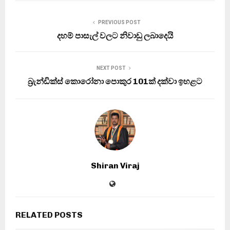
PREVIOUS POST
දහම් පාසැල් වලට නිවාඩු ලබාදෙයි
NEXT POST
බ්‍රැන්ඩික්ස් කොරෝනා පොකුර 101ක් දක්වා ඉහළට
Shiran Viraj
RELATED POSTS