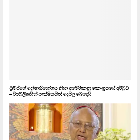
ට‍්‍රම්ප්ගේ දෝෂාභියෝගය නිසා අමෙරිකානු කොංග‍්‍රසයේ අර්බුධ
– රිපබ්ලිකයින් පාක්ෂිකයින් දෙපිල බෙදෙයි