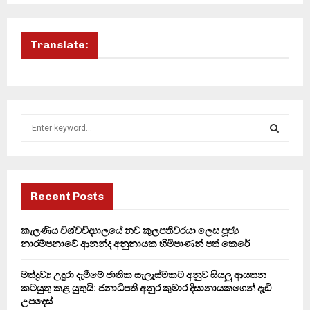
Translate:
S
e
a
S
r
c
E
h
Recent Posts
f
A
o
කැලණිය විශ්වවිද්‍යාලයේ නව කුලපතිවරයා ලෙස පූජ්‍ය
r
R
නාරම්පනාවේ ආනන්ද අනුනායක හිමිපාණන් පත් කෙරේ
:
C
මත්ද්‍රව්‍ය උදුරා දැමීමේ ජාතික සැලැස්මකට අනුව සියලු ආයතන
කටයුතු කළ යුතුයි: ජනාධිපති අනුර කුමාර දිසානායකගෙන් දැඩි
H
උපදෙස්