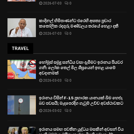
2026-07-03
0
කාදිනල් හිමිපාණන්ට එරෙහි අසත්‍ය ප්‍රචාර
කතෝලික රදගුරු මණ්ඩලය තරයේ හෙළා දකී
2026-07-03
0
TRAVEL
හෝමුස් සමුද්‍ර සන්ධිය වසා දැමීමට ඉරානය පියවර
ගනී: ලෝක තෙල් මිල ශීඝ්‍රයෙන් ඉහළ යාමේ
අවදානමක්
2026-03-03
0
ඉරානය විසින් F-15 ප්‍රහාරක යානයක් බිම හෙළූ
බව පවසයි; මැදපෙරදිග ගැටුම් උච්ච අවස්ථාවකට
2026-03-02
0
ඉරානය සමඟ පවතින යුද්ධය මසකින් අවසන් විය