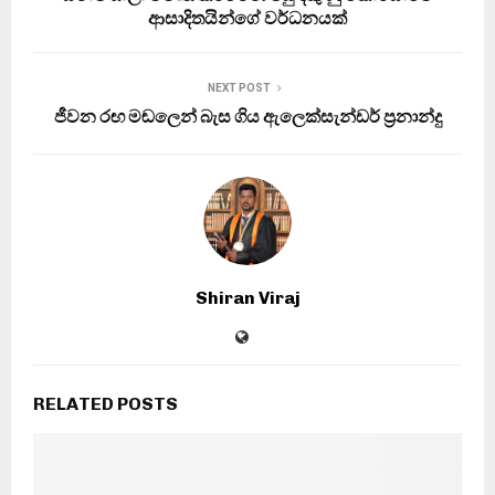
ආසාදිතයින්ගේ වර්ධනයක්
NEXT POST
ජීවන රඟ මඬලෙන් බැස ගිය ඇලෙක්සැන්ඩර් ප්‍රනාන්දු
Shiran Viraj
RELATED POSTS