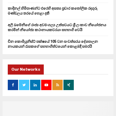
කාදිනල් හිමිපාණන්ට එරෙහි අසත්‍ය ප්‍රචාර කතෝලික රදගුරු
මණ්ඩලය තරයේ හෙළා දකී
අලි ඛමේනිගේ රාජ්‍ය අවමංගල්‍ය උත්සවයට ශ්‍රී ලංකාව නියෝජනය
කරමින් නියෝජ්‍ය කථානායකවරයා සහභාගි වෙයි
චීන කොමියුනිස්ට් පක්ෂයේ 105 වන සංවත්සරය දේශපාලන
නායකයන් රැසකගේ සහභාගිත්වයෙන් කොළඹදී සමරයි
Our Networks