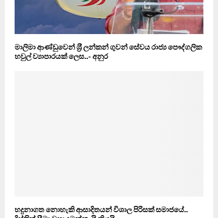
මාලිමා ආණ්ඩුවෙන් ශ‍්‍රී ලන්කන් ගුවන් සේවය රාජ්‍ය පෞද්ගලික
හවුල් ව්‍යාපාරයක් ලෙස..- අනුර
හදුනාගත නොහැකි ආසාදිතයන් විශාල පිරිසක් සමාජයේ..