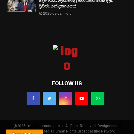
හැකි බවට ඇමරිකානු ජනාධිපති ඩොනල්ඩ්
ට්‍රම්ප්ගෙන් ප්‍රකාශයක්
2026-03-02
0
FOLLOW US
@2025 - mediahumanrights.lk. All Right Reserved. Designed and
Developed by Media Human Rights Broadcasting Network