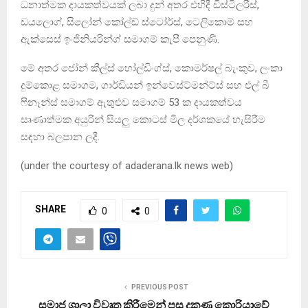
ධනාත්මක දායකත්වයක් ලබා දුන් අතර එහිදී ඩිස්ටිලරීස්,
ඩයලොග්, සිලෝන් කෝල්ඩ් ස්ටෝර්ස්, ටෙලිකොම් සහ
ඇක්සෙස් ඉංජිනියරින්ග් සමාගම් කැපී පෙනුණි.
මේ අතර ජෝන් කීල්ස් හෝල්ඩිංග්ස්, කොමර්ෂල් බැංකුව, ලංකා
දුම්කොළ සමාගම, ගාර්ඩියන් ඉන්වෙස්ට්මන්ට්ස් සහ එල් බී
ෆිනෑන්ස් සමාගම් ඇතුළුව සමාගම් 53 ක දායකත්වය
සෘණාත්මක අයුරින් සියලු කොටස් මිල දර්ශකයේ හැසිරීම
සඳහා බලපාන ලදී.
(under the courtesy of adaderana.lk news web)
SHARE
0
0
PREVIOUS POST
සමාජ ශාලා විවෘත කිරීමෙන් පසු දකුණු කොරියාවේ