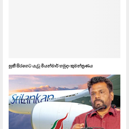
සුකී සිරගෙට යැවූ මියන්මාර් හමුදා කුමන්ත‍්‍රණය