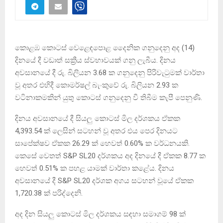
කොළඹ කොටස් වෙළෙඳපොළ දෛනික ගනුදෙනු අද (14)
දිනයේ දී වඩාත් සක්‍රීය ස්වභාවයක් ගනු ලැබීය. දිනය
අවසානයේ දී රු. බිලියන 3.68 ක ගනුදෙනු පිරිවැටුමක් වාර්තා
වූ අතර එහිදී කොමර්ෂල් බැංකුවේ රු. බිලියන 2.93 ක
වටිනාකමකින් යුතු කොටස් ගනුදෙනු වී තිබීම කැපී පෙනුණි.
දිනය අවසානයේ දී සියලු කොටස් මිල දර්ශකය ඒකක
4,393.54 ක් ලෙසින් සටහන් වූ අතර එය පෙර දිනයට
සාපේක්ෂව ඒකක 26.29 ක් හෙවත් 0.60% ක වර්ධනයකි.
කෙසේ වෙතත් S&P SL20 දර්ශකය අද දිනයේ දී ඒකක 8.77 ක
හෙවත් 0.51% ක පහළ යාමක් වාර්තා කළේය. දිනය
අවසානයේ දී S&P SL20 දර්ශක අගය සටහන් වූයේ ඒකක
1,720.38 ක් පරිද්දෙනි.
අද දින සියලු කොටස් මිල දර්ශකය සඳහා සමාගම් 98 ක්