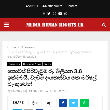
About Us
Advertisement
Contact
Facebook
Twitter
Instagram
Youtube
Whatsapp
PRIMARY
MENU
Home
Business
කොටස් පිරිවැටුම රු. බිලියන 3.6 ඉක්මවයි. වැඩිම දායකත්වය
කොමර්ෂල් බැංකුවෙන්
Business
Business News
News
කොටස් පිරිවැටුම රු. බිලියන 3.6
ඉක්මවයි. වැඩිම දායකත්වය කොමර්ෂල්
බැංකුවෙන්
by
Shiran Viraj
2020-05-14
0
255
SHARE
0
0