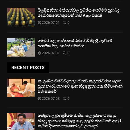
මිලදී ගන්නා මත්පැන්වල ප්‍රමිතිය සෙවීමට සුරාබදු
දෙපාර්තමේන්තුවෙන් නව App එකක්
2026-07-01
0
මෙවර යල කන්නයේ රජයේ වී මිලදී ගැනීමේ
සහතික මිල ගණන් මෙන්න
2026-07-01
0
RECENT POSTS
කැලණිය විශ්වවිද්‍යාලයේ නව කුලපතිවරයා ලෙස
පූජ්‍ය නාරම්පනාවේ ආනන්ද අනුනායක හිමිපාණන්
පත් කෙරේ
2026-07-03
0
මත්ද්‍රව්‍ය උදුරා දැමීමේ ජාතික සැලැස්මකට අනුව
සියලු ආයතන කටයුතු කළ යුතුයි: ජනාධිපති අනුර
කුමාර දිසානායකගෙන් දැඩි උපදෙස්