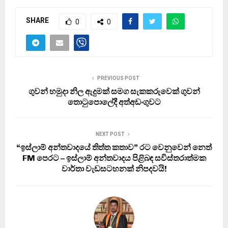
SHARE
0
0
PREVIOUS POST
ගුවන් හමුදා නිල ඇදුමක් සමග සැකකරුවෙක් ගුවන්
තොටුපොලේදී අත්අඩංගුවට
NEXT POST
“ඉස්ලාම් අන්තවාදයේ තිත්ත කතාව” රට වෙනුවෙන් නෙත්
FM පෙරට – ඉස්ලාම් අන්තවාදය පිළිබඳ සවිස්තරාත්මක
වාර්තා වැඩසටහනක් නිපදවයි!