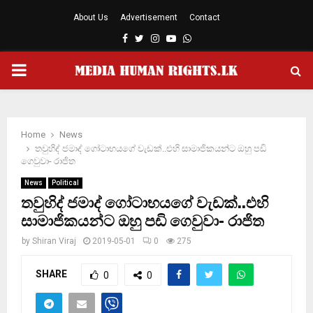
About Us
Advertisement
Contact
Facebook
Twitter
Instagram
Youtube
Whatsapp
PRIMARY
MENU
Home
News
තවුහිද් ජමාද් ගෝටාභයගේ වැඩක්..එහි සාමාජිකයන්ට ඔහු පඩි
ගෙවුවා- රාජිත
News
Political
තවුහිද් ජමාද් ගෝටාභයගේ වැඩක්..එහි
සාමාජිකයන්ට ඔහු පඩි ගෙවුවා- රාජිත
by
Shiran Viraj
2019-05-01
0
275
SHARE
0
0