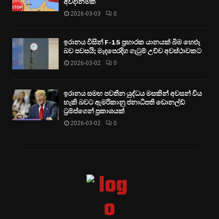
අවදානමක්
2026-03-03
0
ඉරානය විසින් F-15 ප්‍රහාරක යානයක් බිම හෙළූ
බව පවසයි; මැදපෙරදිග ගැටුම් උච්ච අවස්ථාවකට
2026-03-02
0
ඉරානය සමඟ පවතින යුද්ධය මසකින් අවසන් විය
හැකි බවට ඇමරිකානු ජනාධිපති ඩොනල්ඩ්
ට්‍රම්ප්ගෙන් ප්‍රකාශයක්
2026-03-02
0