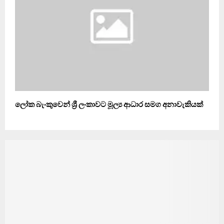
ලෝක බැංකුවෙන් ශ්‍රී ලංකාවට මූල්‍ය ආධාර සමග අනාවැකියක්