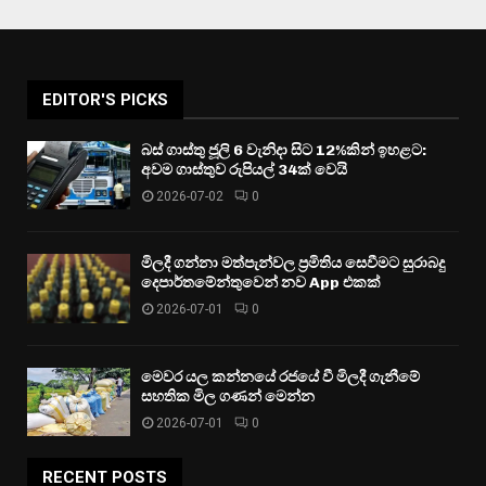
EDITOR'S PICKS
බස් ගාස්තු ජූලි 6 වැනිදා සිට 12%කින් ඉහළට:
අවම ගාස්තුව රුපියල් 34ක් වෙයි
2026-07-02
0
මිලදී ගන්නා මත්පැන්වල ප්‍රමිතිය සෙවීමට සුරාබදු
දෙපාර්තමේන්තුවෙන් නව App එකක්
2026-07-01
0
මෙවර යල කන්නයේ රජයේ වී මිලදී ගැනීමේ
සහතික මිල ගණන් මෙන්න
2026-07-01
0
RECENT POSTS