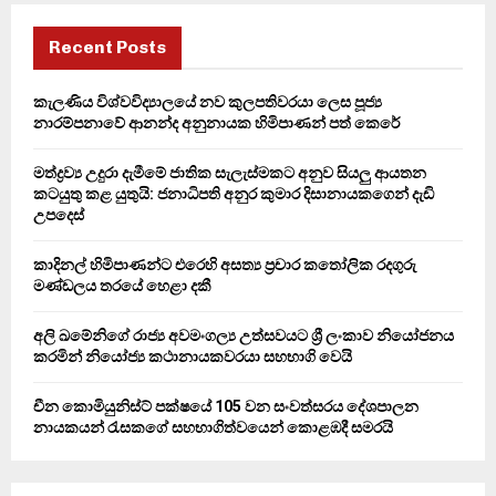
c
E
h
Recent Posts
f
A
o
කැලණිය විශ්වවිද්‍යාලයේ නව කුලපතිවරයා ලෙස පූජ්‍ය
r
R
නාරම්පනාවේ ආනන්ද අනුනායක හිමිපාණන් පත් කෙරේ
:
C
මත්ද්‍රව්‍ය උදුරා දැමීමේ ජාතික සැලැස්මකට අනුව සියලු ආයතන
කටයුතු කළ යුතුයි: ජනාධිපති අනුර කුමාර දිසානායකගෙන් දැඩි
H
උපදෙස්
කාදිනල් හිමිපාණන්ට එරෙහි අසත්‍ය ප්‍රචාර කතෝලික රදගුරු
මණ්ඩලය තරයේ හෙළා දකී
අලි ඛමේනිගේ රාජ්‍ය අවමංගල්‍ය උත්සවයට ශ්‍රී ලංකාව නියෝජනය
කරමින් නියෝජ්‍ය කථානායකවරයා සහභාගි වෙයි
චීන කොමියුනිස්ට් පක්ෂයේ 105 වන සංවත්සරය දේශපාලන
නායකයන් රැසකගේ සහභාගිත්වයෙන් කොළඹදී සමරයි