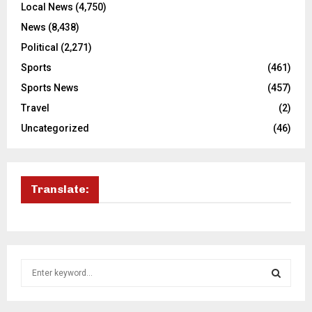
Local News
(4,750)
News
(8,438)
Political
(2,271)
Sports
(461)
Sports News
(457)
Travel
(2)
Uncategorized
(46)
Translate:
S
e
a
S
r