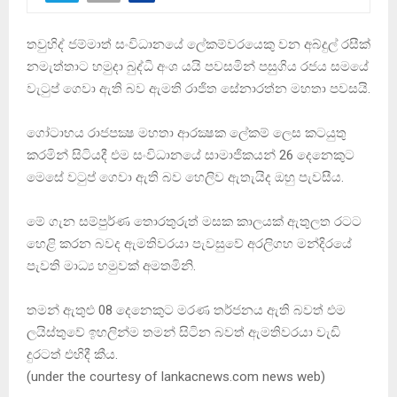
තවුහිද් ජම්මාත් සංවිධානයේ ලේකම්වරයෙකු වන අබ්දුල් රසීක්
නමැත්තාට හමුදා බුද්ධි අංශ යයි පවසමින් පසුගිය රජය සමයේ
වැටුප් ගෙවා ඇති බව ඇමති රාජිත සේනාරත්න මහතා පවසයි.
ගෝටාභය රාජපක්‍ෂ මහතා ආරක්‍ෂක ලේකම් ලෙස කටයුතු
කරමින් සිටියදී එම සංවිධානයේ සාමාජිකයන් 26 දෙනෙකුට
මෙසේ වටුප් ගෙවා ඇති බව හෙලිව ඇතැයිද ඔහු පැවසීය.
මේ ගැන සම්පුර්ණ තොරතුරුත් මසක කාලයක් ඇතුලත රටට
හෙළි කරන බවද ඇමතිවරයා පැවසුවේ අරලිගහ මන්දිරයේ
පැවති මාධ්‍ය හමුවක් අමතමිනි.
තමන් ඇතුළු 08 දෙනෙකුට මරණ තර්ජනය ඇති බවත් එම
ලයිස්තුවේ ඉහලින්ම තමන් සිටින බවත් ඇමතිවරයා වැඩි
දුරටත් එහිදී කීය.
(under the courtesy of lankacnews.com news web)