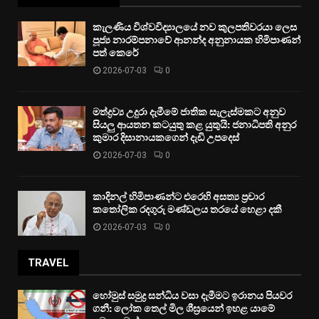
කැලණිය විශ්වවිද්‍යාලයේ නව කුලපතිවරයා ලෙස
පූජ්‍ය නාරම්පනාවේ ආනන්ද අනුනායක හිමිපාණන්
පත් කෙරේ
2026-07-03
0
මත්ද්‍රව්‍ය උදුරා දැමීමේ ජාතික සැලැස්මකට අනුව
සියලු ආයතන කටයුතු කළ යුතුයි: ජනාධිපති අනුර
කුමාර දිසානායකගෙන් දැඩි උපදෙස්
2026-07-03
0
කාදිනල් හිමිපාණන්ට එරෙහි අසත්‍ය ප්‍රචාර
කතෝලික රදගුරු මණ්ඩලය තරයේ හෙළා දකී
2026-07-03
0
TRAVEL
හෝමුස් සමුද්‍ර සන්ධිය වසා දැමීමට ඉරානය පියවර
ගනී: ලෝක තෙල් මිල ශීඝ්‍රයෙන් ඉහළ යාමේ