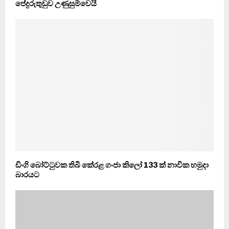
පේදුරුතුඩුව උණුසුම්වෙයි
ඩිංගි බෝට්ටුවක තිබී කේරළ ගංජා කිලෝ 133 ක් නාවික හමුදා
බාරයට