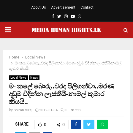
About Us
Advertisement
Contact
Facebook
Twitter
Instagram
Youtube
Whatsapp
PRIMARY
MENU
Home
Local News
මං කලේ බොරු..වරද පිලිගන්වා..මරණ දඬුම විදින්න ලෑස්තියි-නාමල්
කුමාර කියයි..
Local News
News
මං කලේ බොරු..වරද පිලිගන්වා..මරණ
දඬුම විදින්න ලෑස්තියි-නාමල් කුමාර
කියයි..
by
Shiran Viraj
2019-01-04
0
222
SHARE
0
0