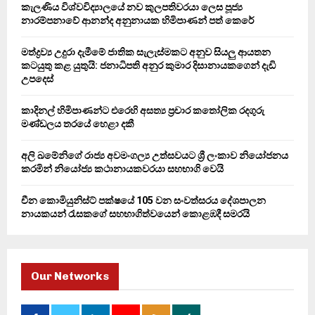
කැලණිය විශ්වවිද්‍යාලයේ නව කුලපතිවරයා ලෙස පූජ්‍ය
r
R
නාරම්පනාවේ ආනන්ද අනුනායක හිමිපාණන් පත් කෙරේ
:
C
මත්ද්‍රව්‍ය උදුරා දැමීමේ ජාතික සැලැස්මකට අනුව සියලු ආයතන
කටයුතු කළ යුතුයි: ජනාධිපති අනුර කුමාර දිසානායකගෙන් දැඩි
H
උපදෙස්
කාදිනල් හිමිපාණන්ට එරෙහි අසත්‍ය ප්‍රචාර කතෝලික රදගුරු
මණ්ඩලය තරයේ හෙළා දකී
අලි ඛමේනිගේ රාජ්‍ය අවමංගල්‍ය උත්සවයට ශ්‍රී ලංකාව නියෝජනය
කරමින් නියෝජ්‍ය කථානායකවරයා සහභාගි වෙයි
චීන කොමියුනිස්ට් පක්ෂයේ 105 වන සංවත්සරය දේශපාලන
නායකයන් රැසකගේ සහභාගිත්වයෙන් කොළඹදී සමරයි
Our Networks