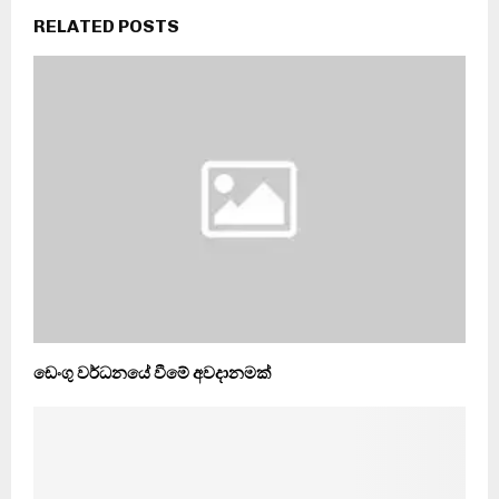
RELATED POSTS
ඩෙංගු වර්ධනයේ වීමේ අවදානමක්