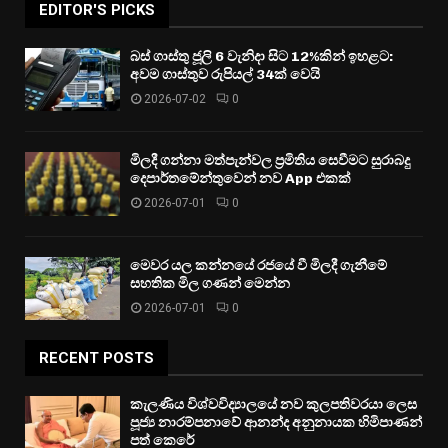
EDITOR'S PICKS
බස් ගාස්තු ජූලි 6 වැනිදා සිට 12%කින් ඉහළට:
අවම ගාස්තුව රුපියල් 34ක් වෙයි
2026-07-02
0
මිලදී ගන්නා මත්පැන්වල ප්‍රමිතිය සෙවීමට සුරාබදු
දෙපාර්තමේන්තුවෙන් නව App එකක්
2026-07-01
0
මෙවර යල කන්නයේ රජයේ වී මිලදී ගැනීමේ
සහතික මිල ගණන් මෙන්න
2026-07-01
0
RECENT POSTS
කැලණිය විශ්වවිද්‍යාලයේ නව කුලපතිවරයා ලෙස
පූජ්‍ය නාරම්පනාවේ ආනන්ද අනුනායක හිමිපාණන්
පත් කෙරේ