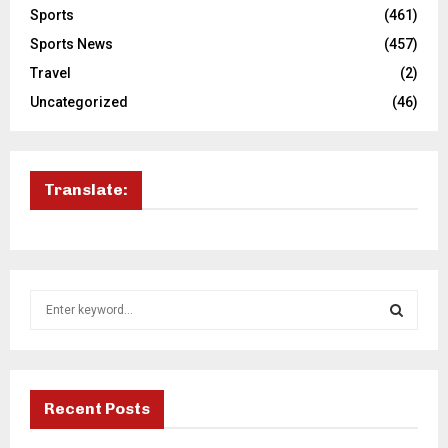
Sports
(461)
Sports News
(457)
Travel
(2)
Uncategorized
(46)
Translate:
S
e
a
S
r
c
E
h
Recent Posts
f
A
o