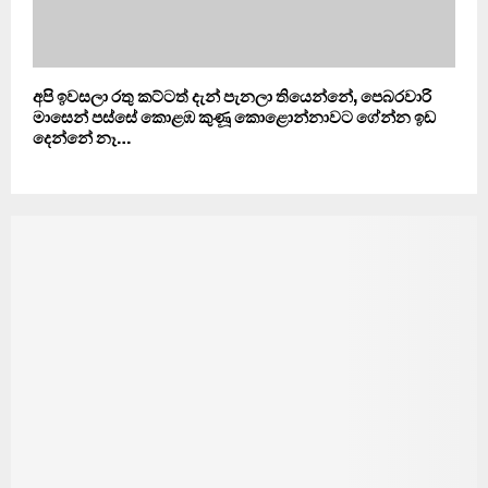
අපි ඉවසලා රතු කට්ටත් දැන් පැනලා තියෙන්නේ, පෙබරවාරි
මාසෙන් පස්සේ කොළඹ කුණූ කොළොන්නාවට ගේන්න ඉඩ
දෙන්නේ නෑ…