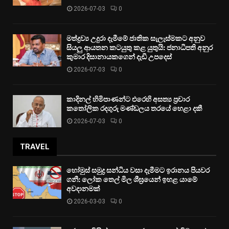
2026-07-03
0
මත්ද්‍රව්‍ය උදුරා දැමීමේ ජාතික සැලැස්මකට අනුව
සියලු ආයතන කටයුතු කළ යුතුයි: ජනාධිපති අනුර
කුමාර දිසානායකගෙන් දැඩි උපදෙස්
2026-07-03
0
කාදිනල් හිමිපාණන්ට එරෙහි අසත්‍ය ප්‍රචාර
කතෝලික රදගුරු මණ්ඩලය තරයේ හෙළා දකී
2026-07-03
0
TRAVEL
හෝමුස් සමුද්‍ර සන්ධිය වසා දැමීමට ඉරානය පියවර
ගනී: ලෝක තෙල් මිල ශීඝ්‍රයෙන් ඉහළ යාමේ
අවදානමක්
2026-03-03
0