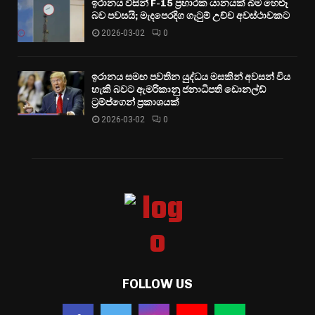
ඉරානය විසින් F-15 ප්‍රහාරක යානයක් බිම හෙළූ
බව පවසයි; මැදපෙරදිග ගැටුම් උච්ච අවස්ථාවකට
2026-03-02
0
ඉරානය සමඟ පවතින යුද්ධය මසකින් අවසන් විය
හැකි බවට ඇමරිකානු ජනාධිපති ඩොනල්ඩ්
ට්‍රම්ප්ගෙන් ප්‍රකාශයක්
2026-03-02
0
FOLLOW US