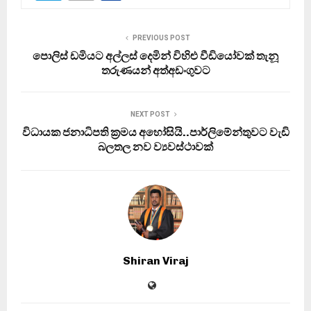
PREVIOUS POST
පොලිස් ඩමියට අල්ලස් දෙමින් විහිළු වීඩියෝවක් තැනූ
තරුණයන් අත්අඩංගුවට
NEXT POST
විධායක ජනාධිපති ක්‍රමය අහෝසියි..පාර්ලිමේන්තුවට වැඩි
බලතල නව ව්‍යවස්ථාවක්
Shiran Viraj