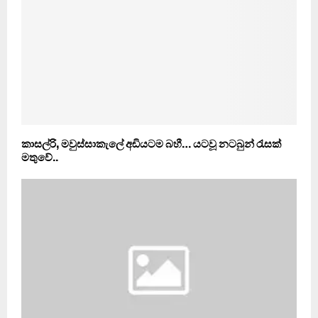
කාසල්රි, මවුස්සාකැලේ අඩියටම බහී… යටවූ නටබුන් රැසක්
මතුවේ..