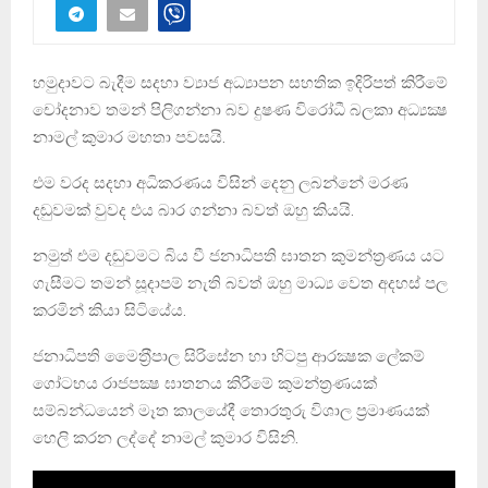
හමුදාවට බැදීම සදහා ව්‍යාජ අධ්‍යාපන සහතික ඉදිරිපත් කිරීමේ
චෝදනාව තමන් පිලිගන්නා බව දුෂණ විරෝධී බලකා අධ්‍යක්‍ෂ
නාමල් කුමාර මහතා පවසයි.
එම වරද සදහා අධිකරණය විසින් දෙනු ලබන්නේ මරණ
දඬුවමක් වුවද එය බාර ගන්නා බවත් ඔහු කියයි.
නමුත් එම දඬුවමට බිය වී ජනාධිපති ඝාතන කුමන්ත‍්‍රණය යට
ගැසීමට තමන් සූදාපම් නැති බවත් ඔහු මාධ්‍ය වෙත අදහස් පල
කරමින් කියා සිටියේය.
ජනාධිපති මෛත‍්‍රීපාල සිරිසේන හා හිටපු ආරක්‍ෂක ලේකම්
ගෝටභය රාජපක්‍ෂ ඝාතනය කිරීමේ කුමන්ත‍්‍රණයක්
සම්බන්ධයෙන් මෑත කාලයේදී තොරතුරු විශාල ප‍්‍රමාණයක්
හෙලි කරන ලද්දේ නාමල් කුමාර විසිනි.