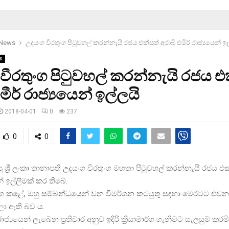
 News
උදයංග වීරතුංග පිටුවහල් කරන්නැයි රජය එක්සත් අරාබි එමීර් රාජ්‍යයෙන් ඉ
s
වීරතුංග පිටුවහල් කරන්නැයි රජය එ
මීර් රාජ්‍යයෙන් ඉල්ලයි
2018-04-01
0
237
0
0
ු ශ්‍රී ලංකා තානාපති උදයංග වීරතුංග මහතා පිටුවහල් කරන්නැයි රජය එක
න් ඉල්ලීමක් කර තිබේ.
කාශ කළේ, ඔහු සම්බන්ධයෙන් වන විමර්ශන කටයුතු සඳහා මෙරටට එවන
්ලා ඇති බව ය.
ාජ්‍යයෙන් ලැබෙන ප්‍රතිචාර අනුව ඉදිරි ක්‍රියාමාර්ග ගැනීමට සැලසුම් කර