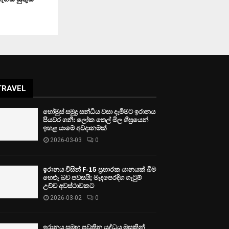
TRAVEL
හෝමුස් සමුද්‍ර සන්ධිය වසා දැමීමට ඉරානය
පියවර ගනී: ලෝක තෙල් මිල ශීඝ්‍රයෙන්
ඉහළ යාමේ අවදානමක්
2026-03-03
0
ඉරානය විසින් F-15 ප්‍රහාරක යානයක් බිම
හෙළූ බව පවසයි; මැදපෙරදිග ගැටුම්
උච්ච අවස්ථාවකට
2026-03-02
0
ඉරානය සමඟ පවතින යුද්ධය මසකින්