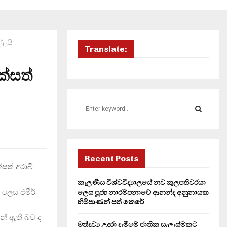
ල්ලයි
Translate:
ක්සත්
S
e
a
S
r
c
E
h
Recent Posts
්සත් අරාබි
f
A
o
කැලණිය විශ්වවිද්‍යාලයේ නව කුලපතිවරයා
r
R
 ලෙස එමීර්
ලෙස පූජ්‍ය නාරම්පනාවේ ආනන්ද අනුනායක
:
හිමිපාණන් පත් කෙරේ
C
මින් ඇති බව ද
මත්ද්‍රව්‍ය උදුරා දැමීමේ ජාතික සැලැස්මකට