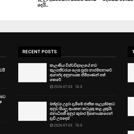
දෙයි..
RECENT POSTS
කැලණිය විශ්වවිද්‍යාලයේ නව
ෙයි
කුලපතිවරයා ලෙස පූජ්‍ය නාරම්පනාවේ
ආනන්ද අනුනායක හිමිපාණන් පත්
කෙරේ
2026-07-03
0
වීමට
p
මත්ද්‍රව්‍ය උදුරා දැමීමේ ජාතික සැලැස්මකට
අනුව සියලු ආයතන කටයුතු කළ යුතුයි:
ජනාධිපති අනුර කුමාර දිසානායකගෙන්
දැඩි උපදෙස්
2026-07-03
0