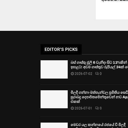
EDITOR'S PICKS
බස් ගාස්තු ජූලි 6 වැනිදා සිට 12%කින්
ඉහළට: අවම ගාස්තුව රුපියල් 34ක් ව
2026-07-02
0
මිලදී ගන්නා මත්පැන්වල ප්‍රමිතිය සෙ
සුරාබදු දෙපාර්තමේන්තුවෙන් නව Ap
එකක්
2026-07-01
0
මෙවර යල කන්නයේ රජයේ වී මිලදී