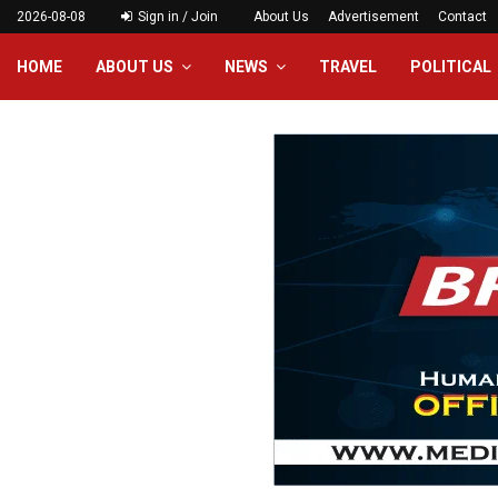
2026-08-08
Sign in / Join
About Us
Advertisement
Contact
HOME
ABOUT US
NEWS
TRAVEL
POLITICAL