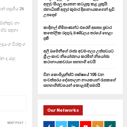
H
අනුව සියලු ආයතන කටයුතු කළ යුතුයි:
ුනේ පසුගිය 26
ජනාධිපති අනුර කුමාර දිසානායකගෙන් දැඩි
උපදෙස්
මේන්තුව හා
කාදිනල් හිමිපාණන්ට එරෙහි අසත්‍ය ප්‍රචාර
න ඒම සඳහා
කතෝලික රදගුරු මණ්ඩලය තරයේ හෙළා
දකී
 උදයංග වීරතුංග
අලි ඛමේනිගේ රාජ්‍ය අවමංගල්‍ය උත්සවයට
ශ්‍රී ලංකාව නියෝජනය කරමින් නියෝජ්‍ය
්න ද ඔහු
කථානායකවරයා සහභාගි වෙයි
චීන කොමියුනිස්ට් පක්ෂයේ 105 වන
සංවත්සරය දේශපාලන නායකයන් රැසකගේ
සහභාගිත්වයෙන් කොළඹදී සමරයි
Our Networks
NEXT POST