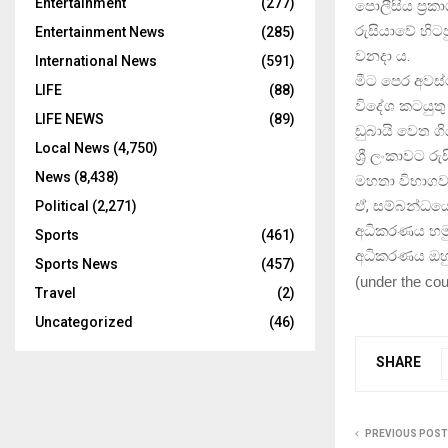
Entertainment
(277)
පොලීසිය ප්‍ර
රුසියාවේ හිටප
Entertainment News
(285)
වනදා ය.
International News
(591)
මීට පෙර අවස්
LIFE
(88)
විදේශ කටයුතු
LIFE NEWS
(89)
ඩුබායි වෙත 
Local News
(4,750)
ශ්‍රී ලංකාවට ර
News
(8,438)
මහතා විභාග
ඒ, සම්බන්ධයෙ
Political
(2,271)
අධිකරණය හමු
Sports
(461)
අධිකරණය ඔහුට
Sports News
(457)
(
under the cou
Travel
(2)
Uncategorized
(46)
SHARE
PREVIOUS POST