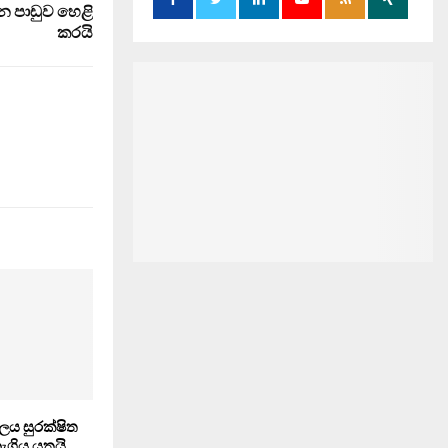
න පාඩුව හෙළි
කරයි
ලය සුරක්ෂිත
ිය යුතුයි