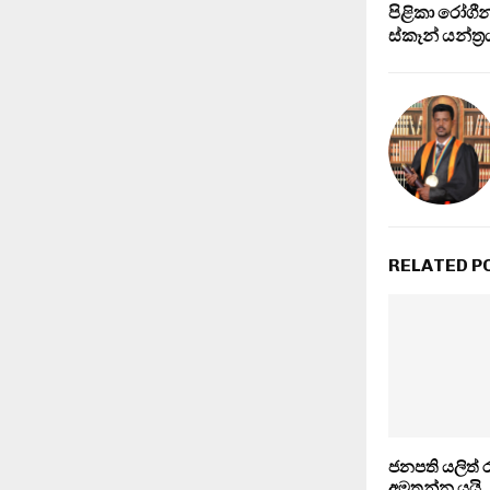
පිළිකා රෝගී
ස්කෑන් යන්ත්
RELATED P
ජනපති යලිත් 
අමතන්න යයි..