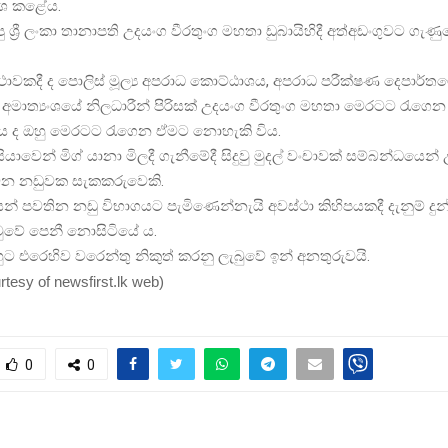
කාශ කළේය.
ු ශ්‍රී ලංකා තානාපති උදයංග වීරතුංග මහතා ඩුබායිහිදී අත්අඩංගුවට ගැණ
ථාවකදී ද පොලිස් මූල්‍ය අපරාධ කොට්ඨාශය, අපරාධ පරීක්ෂණ දෙපාර්ත
 අමාත්‍යංශයේ නිලධාරීන් පිරිසක් උදයංග වීරතුංග මහතා මෙරටට රැගෙ
ගිය ද ඔහු මෙරටට රැගෙන ඒමට නොහැකි විය.
ුසියාවෙන් මිග් යානා මිලදී ගැනීමේදී සිදුවු මුදල් වංචාවක් සම්බන්ධයෙන්
වන නඩුවක සැකකරුවෙකි.
න් පවතින නඩු විභාගයට පැමිණෙන්නැයි අවස්ථා කිහිපයකදී දැනුම් දුන
වේ පෙනී නොසිටියේ ය.
 එරෙහිව වරෙන්තු නිකුත් කරනු ලැබුවේ ඉන් අනතුරුවයි.
rtesy of newsfirst.lk web
)
0
0