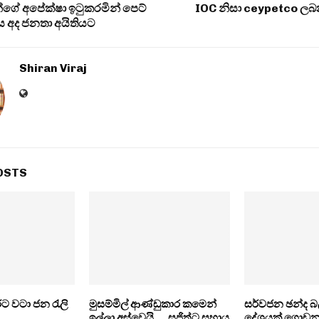
න්ගේ අපේක්ෂා ඉටුකරමින් පෙට්
IOC නිසා ceypetco ලබ
‍රය අද ජනතා අයිතියට
Shiran Viraj
OSTS
රට වටා ජන රැලි
මුසම්මිල් ආණ්ඩුකාර කමෙන්
සර්වජන ඡන්ද බ
ඉල්ලා අස්වෙයි…. සජිත්ට සහාය
දේශයක් ගොඩනැග