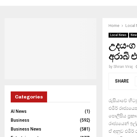
Home
Local
Local News
New
උදයංග 
අරාබි එ
by
Shiran Viraj
SHARE
Categories
රුසියාවේ හිටප
එමීර් රාජ්‍යයෙ
AI News
(1)
පොලීසිය ප්‍ර
Business
(592)
රාජ්‍යයෙන් ඉල
Business News
(581)
ඒ අනුව එමීර් ර