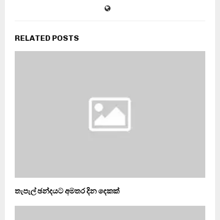
RELATED POSTS
තැපැල් ඡන්දයට අමතර දින දෙකක්