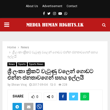
About Us
Advertisement
Contact
Facebook
Twitter
Instagram
Youtube
Whatsapp
PRIMARY
MENU
Home
News
ශ්‍රී ලංකා ක්‍රිකට් වැටුණු වලෙන් ගොඩට එන්න ජනතාවගෙන් සහය
ඉල්ලයි
News
Sports
Sports News
ශ්‍රී ලංකා ක්‍රිකට් වැටුණු වලෙන් ගොඩට
එන්න ජනතාවගෙන් සහය ඉල්ලයි
by
Shiran Viraj
2017-09-04
0
228
SHARE
0
0