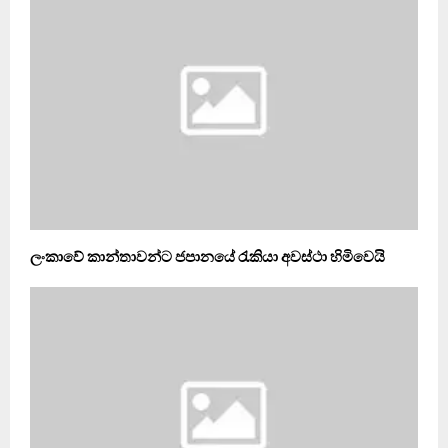
ලංකාවේ කාන්තාවන්ට ජපානයේ රැකියා අවස්ථා හිමිවෙයි