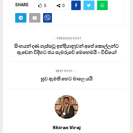
SHARE
0
0
PREVIOUS POST
සිංහයන් දණ ගැස්සවූ ඉන්දියානුවන් අපේ කොල්ලන්ට
ඇඬෙන විදිහට ජය සැමරුවේ මෙහෙමයි – වීඩියෝ
NEXT POST
සුව ඇමති හෙට මාලෙ යයි
Shiran Viraj