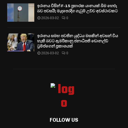
ඉරානය විසින් F-15 ප්‍රහාරක යානයක් බිම හෙළූ
බව පවසයි; මැදපෙරදිග ගැටුම් උච්ච අවස්ථාවකට
2026-03-02
0
ඉරානය සමඟ පවතින යුද්ධය මසකින් අවසන් විය
හැකි බවට ඇමරිකානු ජනාධිපති ඩොනල්ඩ්
ට්‍රම්ප්ගෙන් ප්‍රකාශයක්
2026-03-02
0
FOLLOW US