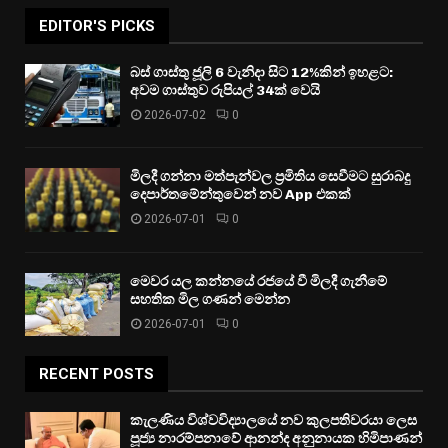
EDITOR'S PICKS
බස් ගාස්තු ජූලි 6 වැනිදා සිට 12%කින් ඉහළට:
අවම ගාස්තුව රුපියල් 34ක් වෙයි
2026-07-02
0
මිලදී ගන්නා මත්පැන්වල ප්‍රමිතිය සෙවීමට සුරාබදු
දෙපාර්තමේන්තුවෙන් නව App එකක්
2026-07-01
0
මෙවර යල කන්නයේ රජයේ වී මිලදී ගැනීමේ
සහතික මිල ගණන් මෙන්න
2026-07-01
0
RECENT POSTS
කැලණිය විශ්වවිද්‍යාලයේ නව කුලපතිවරයා ලෙස
පූජ්‍ය නාරම්පනාවේ ආනන්ද අනුනායක හිමිපාණන්