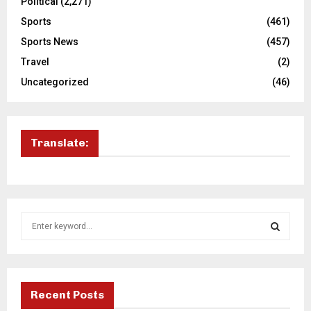
Political
(2,271)
Sports
(461)
Sports News
(457)
Travel
(2)
Uncategorized
(46)
Translate:
S
e
a
S
r
c
E
h
Recent Posts
f
A