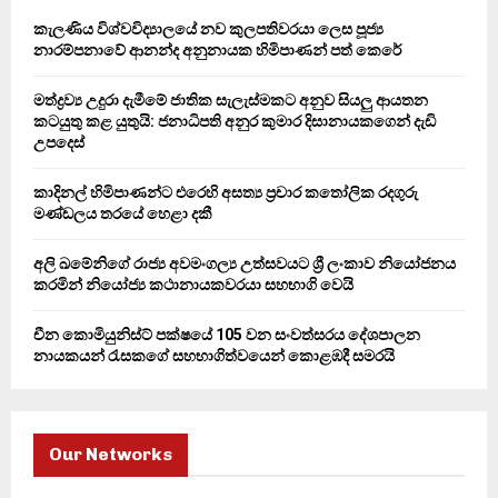
o
කැලණිය විශ්වවිද්‍යාලයේ නව කුලපතිවරයා ලෙස පූජ්‍ය
r
R
නාරම්පනාවේ ආනන්ද අනුනායක හිමිපාණන් පත් කෙරේ
:
C
මත්ද්‍රව්‍ය උදුරා දැමීමේ ජාතික සැලැස්මකට අනුව සියලු ආයතන
කටයුතු කළ යුතුයි: ජනාධිපති අනුර කුමාර දිසානායකගෙන් දැඩි
H
උපදෙස්
කාදිනල් හිමිපාණන්ට එරෙහි අසත්‍ය ප්‍රචාර කතෝලික රදගුරු
මණ්ඩලය තරයේ හෙළා දකී
අලි ඛමේනිගේ රාජ්‍ය අවමංගල්‍ය උත්සවයට ශ්‍රී ලංකාව නියෝජනය
කරමින් නියෝජ්‍ය කථානායකවරයා සහභාගි වෙයි
චීන කොමියුනිස්ට් පක්ෂයේ 105 වන සංවත්සරය දේශපාලන
නායකයන් රැසකගේ සහභාගිත්වයෙන් කොළඹදී සමරයි
Our Networks