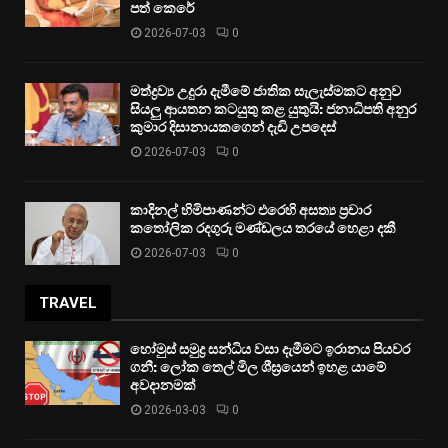
පත් කෙරේ
2026-07-03
0
මත්ද්‍රව්‍ය උදුරා දැමීමේ ජාතික සැලැස්මකට අනුව
සියලු ආයතන කටයුතු කළ යුතුයි: ජනාධිපති අනුර
කුමාර දිසානායකගෙන් දැඩි උපදෙස්
2026-07-03
0
කාදිනල් හිමිපාණන්ට එරෙහි අසත්‍ය ප්‍රචාර
කතෝලික රදගුරු මණ්ඩලය තරයේ හෙළා දකී
2026-07-03
0
TRAVEL
හෝමුස් සමුද්‍ර සන්ධිය වසා දැමීමට ඉරානය පියවර
ගනී: ලෝක තෙල් මිල ශීඝ්‍රයෙන් ඉහළ යාමේ
අවදානමක්
2026-03-03
0