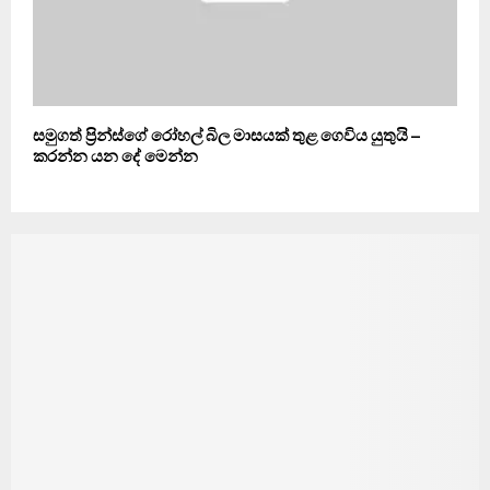
සමුගත් ප්‍රින්ස්‌ගේ රෝහල් බිල මාසයක් තුළ ගෙවිය යුතුයි –
කරන්න යන දේ මෙන්න