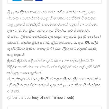
ශ‍්‍රී ලංකා ක‍්‍රිකට් කණ්ඩායම මේ වනවිට පෙන්වන පසුබෑමේ
ස්වරූපය වෙනස් කර ජයග‍්‍රාහී මාවතට අවතීර්ණ වීම සඳහා
කළ යුත්තේ කුමක්දැයි මහජනතාවගෙන් අදහස් හා යෝජනා
ලබා ගැනීමට ක‍්‍රීඩා අමාත්‍යංශය තීරණය කර තිබෙනවා.
ඒ සඳහා ලිඛිතව තොරතුරු ලබාදෙන ලෙසටයි දැනුම් දෙන්නේ.
සභාපති, ජාතික ක‍්‍රීඩා සභාව, ක‍්‍රීඩා අමාත්‍යංශය, අංක 09, පිලිප්
ගුණවර්ධන මාවත, කොළඹ 07 යන ලිපිනයට අදහස් යොමු
කළ හැකියි.
ක‍්‍රිකට් ක‍්‍රීඩාව යළි ගොඩනැගීම සඳහා ගත හැකි ක‍්‍රියාමාර්ග
පිළිබඳ සාකච්ඡා කෙරෙන විශේෂ වැඩමුළුවක් ද පැවැත්වීමටයි
කටයුතු යොදා ඇත්තේ.
ඒ, සැප්තැම්බර් 15 වැනිදායි. ඒ සඳහා ක‍්‍රිකට් ක‍්‍රීඩාවට සම්බන්ධ
ප‍්‍රවීණයින් සහ විද්වතුන්ගේ ද අදහස් ලබා ගැනීමටයි නියමිතව
ඇත්තේ.
(
under the courtesy of nethfm news web
)