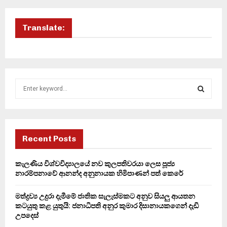
Translate:
S
e
a
S
r
c
E
h
Recent Posts
f
A
o
කැලණිය විශ්වවිද්‍යාලයේ නව කුලපතිවරයා ලෙස පූජ්‍ය
r
R
නාරම්පනාවේ ආනන්ද අනුනායක හිමිපාණන් පත් කෙරේ
:
C
මත්ද්‍රව්‍ය උදුරා දැමීමේ ජාතික සැලැස්මකට අනුව සියලු ආයතන
කටයුතු කළ යුතුයි: ජනාධිපති අනුර කුමාර දිසානායකගෙන් දැඩි
H
උපදෙස්