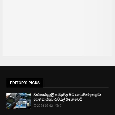
EDITOR'S PICKS
බස් ගාස්තු ජූලි 6 වැනිදා සිට 12%කින් ඉහළට:
අවම ගාස්තුව රුපියල් 34ක් වෙයි
2026-07-02
0