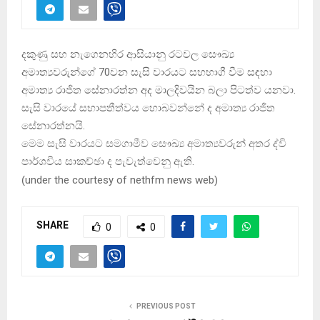
දකුණු සහ නැගෙනහිර ආසියානු රටවල සෞඛ්‍ය
අමාත්‍යවරුන්ගේ 70වන සැසි වාරයට සහභාගී වීම සඳහා
අමාත්‍ය රාජිත සේනාරත්න අද මාලදිවයින බලා පිටත්ව යනවා.
සැසි වාරයේ සභාපතීත්වය හොබවන්නේ ද අමාත්‍ය රාජිත
සේනාරත්නයි.
මෙම සැසි වාරයට සමගාමීව සෞඛ්‍ය අමාත්‍යවරුන් අතර ද්වි
පාර්ශවීය සාකච්ඡා ද පැවැත්වෙනු ඇති.
(
under the courtesy of nethfm news web
)
SHARE
0
0
PREVIOUS POST