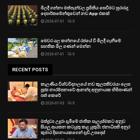
මිලදී ගන්නා මත්පැන්වල ප්‍රමිතිය සෙවීමට සුරාබදු
දෙපාර්තමේන්තුවෙන් නව App එකක්
2026-07-01
0
මෙවර යල කන්නයේ රජයේ වී මිලදී ගැනීමේ
සහතික මිල ගණන් මෙන්න
2026-07-01
0
RECENT POSTS
කැලණිය විශ්වවිද්‍යාලයේ නව කුලපතිවරයා ලෙස
පූජ්‍ය නාරම්පනාවේ ආනන්ද අනුනායක හිමිපාණන්
පත් කෙරේ
2026-07-03
0
මත්ද්‍රව්‍ය උදුරා දැමීමේ ජාතික සැලැස්මකට අනුව
සියලු ආයතන කටයුතු කළ යුතුයි: ජනාධිපති අනුර
කුමාර දිසානායකගෙන් දැඩි උපදෙස්