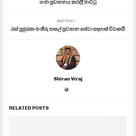
ගංජා ප්‍රවාහනය කරද්දී මාට්ටු
NEXT POST
බස් ප්‍රමුඛතා මංතීරු පාසල් ප්‍රවාහන සේවා සඳහාත් විවෘතයි
Shiran Viraj
RELATED POSTS