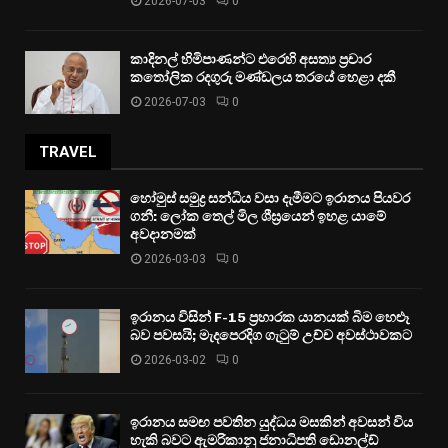
2026-07-03
0
කාදිනල් හිමිපාණන්ට එරෙහි අසත්‍ය ප්‍රචාර
කතෝලික රදගුරු මණ්ඩලය තරයේ හෙළා දකී
2026-07-03
0
TRAVEL
හෝමුස් සමුද්‍ර සන්ධිය වසා දැමීමට ඉරානය පියවර
ගනී: ලෝක තෙල් මිල ශීඝ්‍රයෙන් ඉහළ යාමේ
අවදානමක්
2026-03-03
0
ඉරානය විසින් F-15 ප්‍රහාරක යානයක් බිම හෙළූ
බව පවසයි; මැදපෙරදිග ගැටුම් උච්ච අවස්ථාවකට
2026-03-02
0
ඉරානය සමඟ පවතින යුද්ධය මසකින් අවසන් විය
හැකි බවට ඇමරිකානු ජනාධිපති ඩොනල්ඩ්