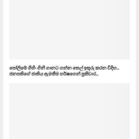
පෝලිමේ ගිහිං ගිනි ගානට ගන්න තෙල් ඉතුරු කරන විදිහ..
ජනපතිගේ ජාතිය ඇමතීම හර්ෂගෙන් ප‍්‍රතිචාර..