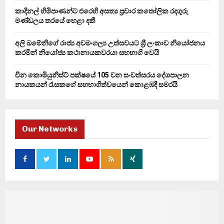
කාදිනල් හිමිපාණන්ට එරෙහි අසත්‍ය ප්‍රචාර කතෝලික රදගුරු
මණ්ඩලය තරයේ හෙළා දකී
අලි ඛමේනිගේ රාජ්‍ය අවමංගල්‍ය උත්සවයට ශ්‍රී ලංකාව නියෝජනය
කරමින් නියෝජ්‍ය කථානායකවරයා සහභාගි වෙයි
චීන කොමියුනිස්ට් පක්ෂයේ 105 වන සංවත්සරය දේශපාලන
නායකයන් රැසකගේ සහභාගිත්වයෙන් කොළඹදී සමරයි
Our Networks