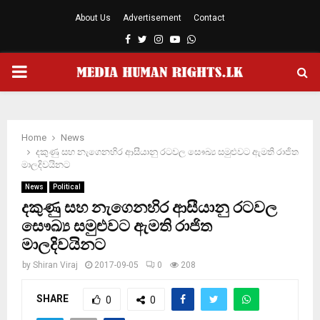
About Us
Advertisement
Contact
Facebook
Twitter
Instagram
Youtube
Whatsapp
PRIMARY
MENU
Home
News
දකුණු සහ නැගෙනහිර ආසීයානු රටවල සෞඛ්‍ය සමුළුවට ඇමති රාජිත
මාලදිවයිනට
News
Political
දකුණු සහ නැගෙනහිර ආසීයානු රටවල
සෞඛ්‍ය සමුළුවට ඇමති රාජිත
මාලදිවයිනට
by
Shiran Viraj
2017-09-05
0
208
SHARE
0
0