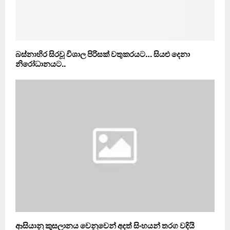
බස්නාහිර සිරවූ විශාල පිරිසක් වතුකරයට… සියළු දෙනා
නිරෝධානයට..
ආසියානු කුසලානය වෙනුවෙන් අදත් සිංහයන් තරග වදියි