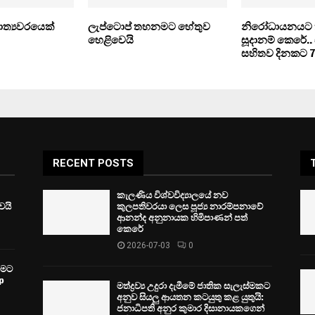
මාත්‍යවරයෙක්
ලැප්ටොප් තහනමට හේතුව
නිරෝධායනයට 
හෙළිවෙයි
සූදානම් කෙරේ..
සහිතව දිනකට 7
RECENT POSTS
කැලණිය විශ්වවිද්‍යාලයේ නව
ෙයි
කුලපතිවරයා ලෙස පූජ්‍ය නාරම්පනාවේ
ආනන්ද අනුනායක හිමිපාණන් පත්
කෙරේ
2026-07-03
0
වීමට
p
මත්ද්‍රව්‍ය උදුරා දැමීමේ ජාතික සැලැස්මකට
අනුව සියලු ආයතන කටයුතු කළ යුතුයි:
ජනාධිපති අනුර කුමාර දිසානායකගෙන්