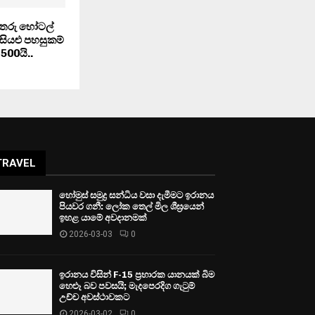
තරු හෝටල්
 සියළු පහසුකම්
500යි..
TRAVEL
හෝමුස් සමුද්‍ර සන්ධිය වසා දැමීමට ඉරානය
පියවර ගනී: ලෝක තෙල් මිල ශීඝ්‍රයෙන්
ඉහළ යාමේ අවදානමක්
2026-03-03
0
ඉරානය විසින් F-15 ප්‍රහාරක යානයක් බිම
හෙළූ බව පවසයි; මැදපෙරදිග ගැටුම්
උච්ච අවස්ථාවකට
2026-03-02
0