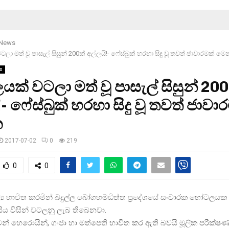
 News
 මත් වූ පාසැල් සිසුන් 200ක් අල්ලයි!- ‍ෆේස්බුක් හරහා සිදු වූ තවත් ජාවාරමක් මෙ
s
් වටලා මත් වූ පාසැල් සිසුන් 200
- ‍ෆේස්බුක් හරහා සිදු වූ තවත් ජාවා
න
2017-07-02
0
219
0
0
රව්‍ය භාවිත කරමින් බදුල්ල බෝගහමඩිත්ත ප්‍රදේශයේ සංචාරක හෝටලයක 
ිය විසින් වටලනු ලැබ තිබෙනවා.
න් හෙරොයින්, ගංජා හා මත්පෙති භාවිත කර ඇති බවයි මූලික පරීක්ෂණ