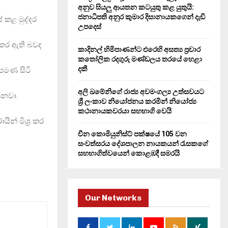
H
අනුව සියලු ආයතන කටයුතු කළ යුතුයි:
ජනාධිපති අනුර කුමාර දිසානායකගෙන් දැඩි
් කළ මුද්දර
උපදෙස්
ි කර ඇති බවද
කාදිනල් හිමිපාණන්ට එරෙහි අසත්‍ය ප්‍රචාර
කතෝලික රදගුරු මණ්ඩලය තරයේ හෙළා
දකී
 පමණ සිටි
අලි ඛමේනිගේ රාජ්‍ය අවමංගල්‍ය උත්සවයට
සනවා.
ශ්‍රී ලංකාව නියෝජනය කරමින් නියෝජ්‍ය
කථානායකවරයා සහභාගි වෙයි
යින් මිශ්‍ර කර
චීන කොමියුනිස්ට් පක්ෂයේ 105 වන
සංවත්සරය දේශපාලන නායකයන් රැසකගේ
සහභාගිත්වයෙන් කොළඹදී සමරයි
Our Networks