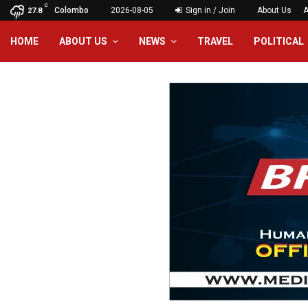
C
Colombo
2026-08-05
Sign in / Join
About Us
A
27.8
HOME
ABOUT US
NEWS
TRAVEL
POLITICAL