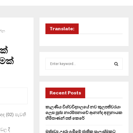
Translate:
න්න
ක්
රමක්
S
e
a
S
r
c
E
h
Recent Posts
f
A
o
කැලණිය විශ්වවිද්‍යාලයේ නව කුලපතිවරයා
r
R
ලෙස පූජ්‍ය නාරම්පනාවේ ආනන්ද අනුනායක
අද (02) පැවති
:
හිමිපාණන් පත් කෙරේ
C
වල දී
මත්ද්‍රව්‍ය උදුරා දැමීමේ ජාතික සැලැස්මකට