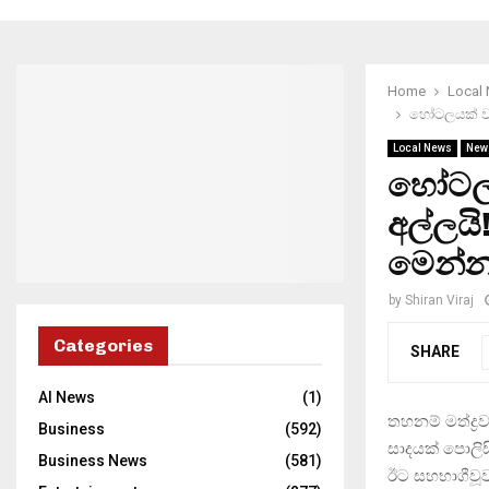
Home
Local
හෝටලයක් වටලා
Local News
New
හෝටලයක
අල්ලයි!
මෙන්
by
Shiran Viraj
Categories
SHARE
AI News
(1)
තහනම් මත්ද්‍
Business
(592)
සාදයක් පොලිස
Business News
(581)
ඊට සහභාගීවූව