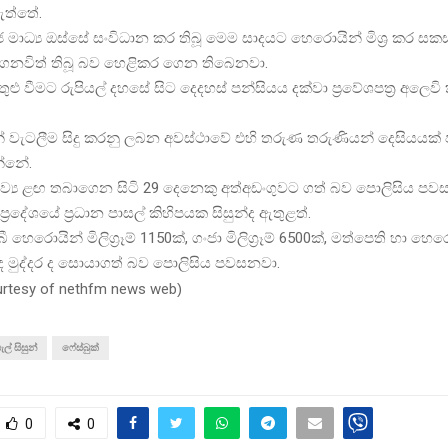
ත්තේ.
 මාධ්‍ය ඔස්සේ සංවිධාන කර තිබූ මෙම සාදයට හෙරොයින් මිශ්‍ර කර සකස
ගෙනවිත් තිබූ බව හෙළිකර ගෙන තිබෙනවා.
ළු වීමට රුපියල් දහසේ සිට දෙදහස් පන්සියය දක්වා ප්‍රවේශපත්‍ර අලෙව
න් වැටලීම සිදු කරනු ලබන අවස්ථාවේ එහි තරුණ තරුණියන් දෙසියයක්
්නේ.
ද්‍රව්‍ය ළඟ තබාගෙන සිටි 29 දෙනෙකු අත්අඩංගුවට ගත් බව පොලිසිය පව
ප්‍රදේශයේ ප්‍රධාන පාසල් කිහිපයක සිසුන්ද ඇතුළත්.
ී හෙරොයින් මිලිග්‍රෑම් 1150ක්, ගංජා මිලිග්‍රෑම් 6500ක්, මත්පෙති හා හෙරො
 මුද්දර ද සොයාගත් බව පොලිසිය පවසනවා.
urtesy of nethfm news web
)
ැල් සිසුන්
ෆේස්බුක්
0
0