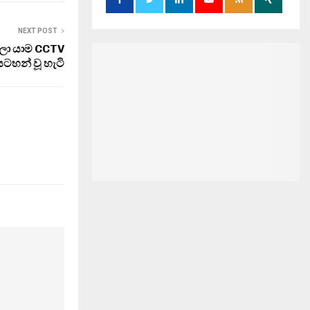
NEXT POST
පලා යාම CCTV
ටහන් වූ හැටි