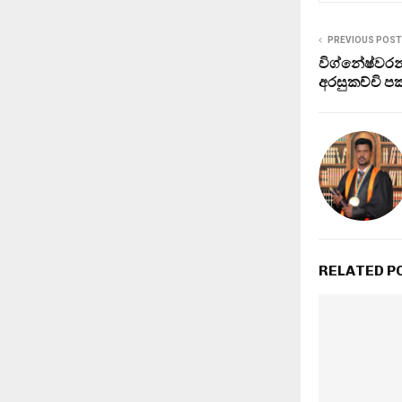
PREVIOUS POST
විග්නේෂ්වරන
අරසුකච්චි ප
RELATED P