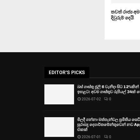
තවත් රාජ්‍ය අ
දිවුරුම් දෙයි
EDITOR'S PICKS
බස් ගාස්තු ජූලි 6 වැනිදා සිට 12%කින්
ඉහළට: අවම ගාස්තුව රුපියල් 34ක් ව
2026-07-02
0
මිලදී ගන්නා මත්පැන්වල ප්‍රමිතිය සෙ
සුරාබදු දෙපාර්තමේන්තුවෙන් නව Ap
එකක්
2026-07-01
0