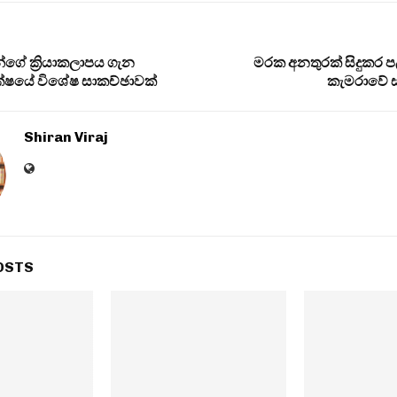
්ගේ ක්‍රියාකලාපය ගැන
මරක අනතුරක් සිදුකර 
ක්ෂයේ විශේෂ සාකච්ඡාවක්
කැමරාවේ ස
Shiran Viraj
OSTS