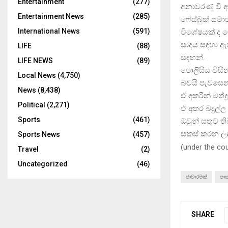
Entertainment
(277)
අනාවරණ වී ඇ
Entertainment News
(285)
ෆේස්බුක් සමාජ
International News
(591)
විශේෂයක් ද 
සාදය සඳහා ඇතු
LIFE
(88)
සඳහන්.
LIFE NEWS
(89)
පොලිසිය විසි
Local News
(4,750)
බවයි පැවසෙන
News
(8,438)
ඒ අතරින් මත්
Political
(2,271)
ඒ අතර බදුල්ල 
Sports
(461)
ඔවුන් සතුව තිබ
සකස් කරන ලද
Sports News
(457)
(
under the co
Travel
(2)
Uncategorized
(46)
ජාවාරමක්
පාස
SHARE