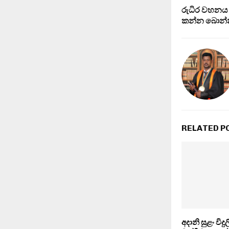
රුධිර වහනය
කන්න බොන
RELATED P
අදානි සුළං විදු