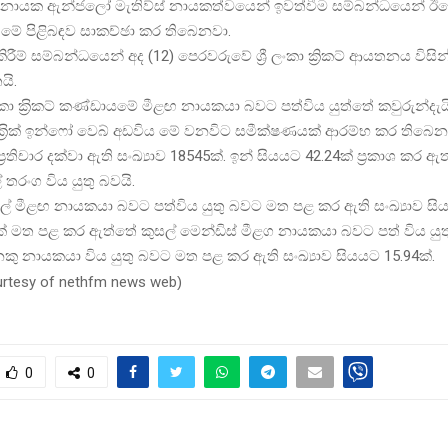
‍රිකට් නායක ඇන්ජලෝ මැතිව්ස් නායකත්වයෙන් ඉවත්වීම සම්බන්ධයෙන් ඊය
මේ පිළිබඳව සාකච්ඡා කර තිබෙනවා.
ීම් සම්බන්ධයෙන් අද (12) පෙරවරුවේ ශ්‍රී ලංකා ක්‍රිකට් ආයතනය විස
යි.
ලංකා ක‍්‍රිකට් කණ්ඩායමේ මීළඟ නායකයා බවට පත්විය යුත්තේ කවුරුන්දැයි ක
‍්‍රික් ඉන්ෆෝ වෙබ් අඩවිය මේ වනවිට සමීක්ෂණයක් ආරම්භ කර තිබෙන
‍්‍රතිචාර දක්වා ඇති සංඛ්‍යාව 18545ක්. ඉන් සියයට 42.24ක් ප‍්‍රකාශ කර 
තරංග විය යුතු බවයි.
මාල් මීළඟ නායකයා බවට පත්විය යුතු බවට මත පළ කර ඇති සංඛ්‍යාව සිය
ක් මත පළ කර ඇත්තේ කුසල් මෙන්ඩිස් මීළග නායකයා බවට පත් විය යුත
 නායකයා විය යුතු බවට මත පළ කර ඇති සංඛ්‍යාව සියයට 15.94ක්.
urtesy of nethfm news web
)
0
0