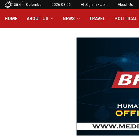
C
Colombo
2026-08-06
Sign in / Join
About Us
30.4
HOME
ABOUT US
NEWS
TRAVEL
POLITICAL