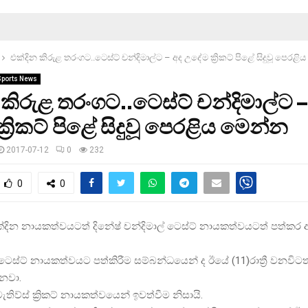
එක්දින කිරුළ තරංගට..ටෙස්ට් චන්දිමාල්ට – අද උදේම ක්‍රිකට් පිළේ සිදුවූ පෙරළ
Sports News
 කිරුළ තරංගට..ටෙස්ට් චන්දිමාල්ට –
්‍රිකට් පිළේ සිදුවූ පෙරළිය මෙන්න
2017-07-12
0
232
0
0
ක්දින නායකත්වයටත් දිනේෂ් චන්දිමාල් ටෙස්ට් නායකත්වයටත් පත්කර 
ෙස්ට් නායකත්වයට පත්කිරීම සම්බන්ධයෙන් ද ඊයේ (11)රාත්‍රී වනවිටත
ෙනවා.
ිව්ස් ක්‍රිකට් නායකත්වයෙන් ඉවත්වීම නිසායි.