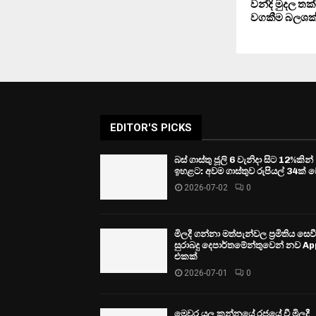
වන්දි මුදල තක
වගකීම බලශක්ත
EDITOR'S PICKS
බස් ගාස්තු ජූලි 6 වැනිදා සිට 12%කින්
ඉහළට: අවම ගාස්තුව රුපියල් 34ක් ව
2026-07-02
0
මිලදී ගන්නා මත්පැන්වල ප්‍රමිතිය සෙ
සුරාබදු දෙපාර්තමේන්තුවෙන් නව Ap
එකක්
2026-07-01
0
මෙවර යල කන්නයේ රජයේ වී මිලදී