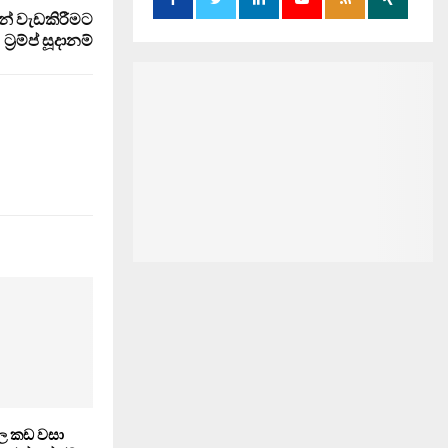
් වැඩකිරීමට
ට්‍රම්ප් සූදානම්
ල කඩ වසා