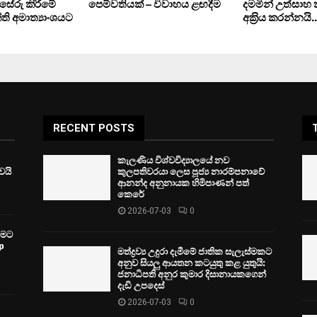
්සේරු කිරීමේ
පෙම්වතියක් – විවාහය ළඟදීම
දමමින් උත්සාහ
ි අමාත්‍යාංශයට
අක‍්‍රිය කරන්නයි..
RECENT POSTS
කැලණිය විශ්වවිද්‍යාලයේ නව
ෙයි
කුලපතිවරයා ලෙස පූජ්‍ය නාරම්පනාවේ
ආනන්ද අනුනායක හිමිපාණන් පත්
කෙරේ
2026-07-03
0
වීමට
p
මත්ද්‍රව්‍ය උදුරා දැමීමේ ජාතික සැලැස්මකට
අනුව සියලු ආයතන කටයුතු කළ යුතුයි:
ජනාධිපති අනුර කුමාර දිසානායකගෙන්
දැඩි උපදෙස්
2026-07-03
0