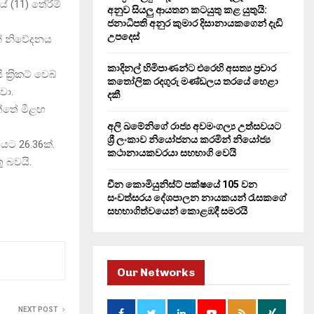
ේ (11) තේරීම්
H
අනුව සියලු ආයතන කටයුතු කළ යුතුයි:
ජනාධිපති අනුර කුමාර දිසානායකගෙන් දැඩි
උපදෙස්
ින් නිවේදනය
කාදිනල් හිමිපාණන්ට එරෙහි අසත්‍ය ප්‍රචාර
‍්‍රිකට් වෙබ්
කතෝලික රදගුරු මණ්ඩලය තරයේ හෙළා
වා.
දකී
ඇත්තේ මීළඟ
අලි ඛමේනිගේ රාජ්‍ය අවමංගල්‍ය උත්සවයට
ශ්‍රී ලංකාව නියෝජනය කරමින් නියෝජ්‍ය
යට 26.36ක්.
කථානායකවරයා සහභාගි වෙයි
ු බවයි.
චීන කොමියුනිස්ට් පක්ෂයේ 105 වන
සංවත්සරය දේශපාලන නායකයන් රැසකගේ
සහභාගිත්වයෙන් කොළඹදී සමරයි
Our Networks
NEXT POST