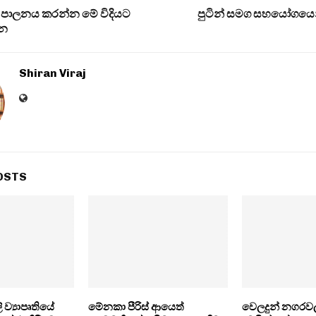
 පාලනය කරන්න මේ විදියට
පුටින් සමග සහයෝගයෙන
්න
Shiran Viraj
OSTS
ලි ව්‍යාපෘතියේ
මේනකා පීරිස් ආයෙත්
වෙලදුන් නගරව