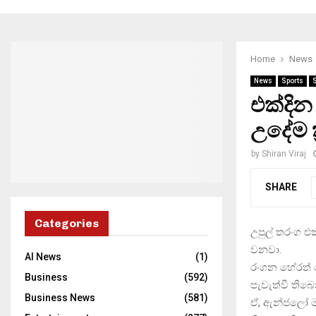
Home
News
News
Sports
එක්දින
උදේම ක
by
Shiran Viraj
SHARE
Categories
උපුල් තරංග එ
වනවා.
AI News
(1)
රංගන හේරත් ට
Business
(592)
පැවැත්වී තිබ
Business News
(581)
ඒ, ඇන්ජලෝ මැත