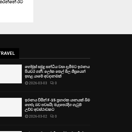
 කරන්නේ රට
TRAVEL
හෝමුස් සමුද්‍ර සන්ධිය වසා දැමීමට ඉරානය
පියවර ගනී: ලෝක තෙල් මිල ශීඝ්‍රයෙන්
ඉහළ යාමේ අවදානමක්
2026-03-03
0
ඉරානය විසින් F-15 ප්‍රහාරක යානයක් බිම
හෙළූ බව පවසයි; මැදපෙරදිග ගැටුම්
උච්ච අවස්ථාවකට
2026-03-02
0