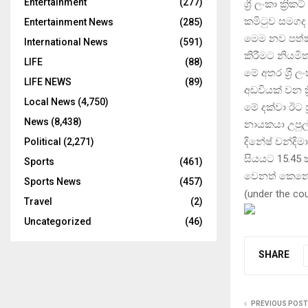
Entertainment
(277)
ශ්‍රී ලංකා ක්
කමිටුව සමගද 
Entertainment News
(285)
මෙම නව පත්කිර
International News
(591)
කිරීමට නියමිත
LIFE
(88)
මේ අතර ශ‍්‍රී 
LIFE NEWS
(89)
අඩවියක් වන ක
Local News
(4,750)
මේ දක්වා ඊට ප
News
(8,438)
නායකයා උපුල් 
දිනේෂ් චන්දි
Political
(2,271)
සියයට 15.45 
Sports
(461)
වෙනත් කෙනෙකු
Sports News
(457)
(
under the co
Travel
(2)
Uncategorized
(46)
SHARE
PREVIOUS POST