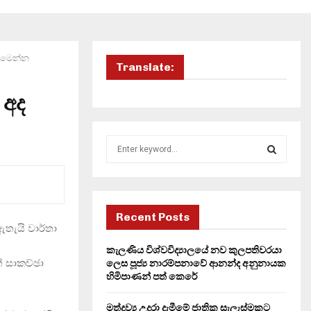
ිය මෙන්න
Translate:
 අද
S
e
a
S
r
c
E
h
Recent Posts
ඇතැයි වාර්තා
f
A
o
කැලණිය විශ්වවිද්‍යාලයේ නව කුලපතිවරයා
r
R
් සාකච්ඡා
ලෙස පූජ්‍ය නාරම්පනාවේ ආනන්ද අනුනායක
:
හිමිපාණන් පත් කෙරේ
C
මත්ද්‍රව්‍ය උදුරා දැමීමේ ජාතික සැලැස්මකට