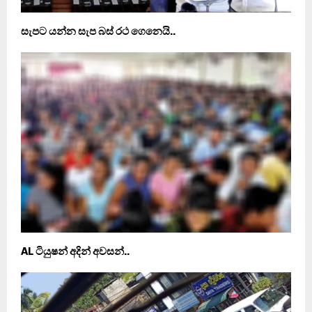
සැපට යන්න සැප බස් රථ ගෙනෙයි..
AL ටියුෂන් අදින් අවසන්..