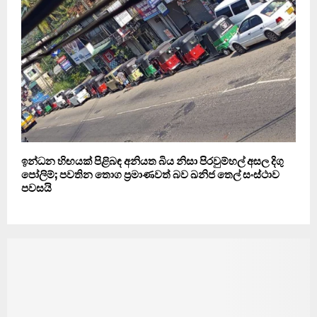
ඉන්ධන හිඟයක් පිළිබඳ අනියත බිය නිසා පිරවුම්හල් අසල දිගු
පෝලිම්; පවතින තොග ප්‍රමාණවත් බව ඛනිජ තෙල් සංස්ථාව
පවසයි