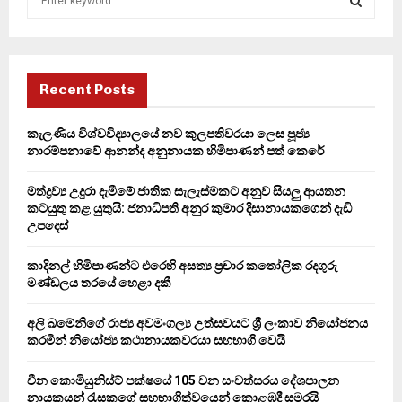
e
a
S
r
c
E
h
Recent Posts
f
A
o
කැලණිය විශ්වවිද්‍යාලයේ නව කුලපතිවරයා ලෙස පූජ්‍ය
r
R
නාරම්පනාවේ ආනන්ද අනුනායක හිමිපාණන් පත් කෙරේ
:
C
මත්ද්‍රව්‍ය උදුරා දැමීමේ ජාතික සැලැස්මකට අනුව සියලු ආයතන
කටයුතු කළ යුතුයි: ජනාධිපති අනුර කුමාර දිසානායකගෙන් දැඩි
H
උපදෙස්
කාදිනල් හිමිපාණන්ට එරෙහි අසත්‍ය ප්‍රචාර කතෝලික රදගුරු
මණ්ඩලය තරයේ හෙළා දකී
අලි ඛමේනිගේ රාජ්‍ය අවමංගල්‍ය උත්සවයට ශ්‍රී ලංකාව නියෝජනය
කරමින් නියෝජ්‍ය කථානායකවරයා සහභාගි වෙයි
චීන කොමියුනිස්ට් පක්ෂයේ 105 වන සංවත්සරය දේශපාලන
නායකයන් රැසකගේ සහභාගිත්වයෙන් කොළඹදී සමරයි