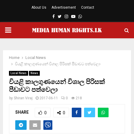
About Us
Advertisement
Contact
Facebook
Twitter
Instagram
Youtube
Whatsapp
PRIMARY
MENU
Home
Local News
වියළි කාලගුණයෙන් විශාල පිරිසක් පීඩාවට පත්වෙලා
Local News
News
වියළි කාලගුණයෙන් විශාල පිරිසක්
පීඩාවට පත්වෙලා
by
Shiran Viraj
2017-06-11
0
218
SHARE
0
0