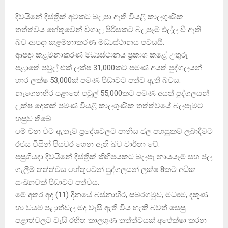
දිවයිනේ දිස්ත්‍රික් අටකට බලපා ඇති වියළි කාලගුණික
තත්ත්වය හේතුවෙන් විශාල පිරිසකට බලපෑම් එල්ල වී ඇති
බව ආපදා කළමනාකරණ මධ්‍යස්ථානය පවසයි.
ආපදා කළමනාකරණ මධ්‍යස්ථානය ප්‍රකාශ කළේ උතුරු
පළාතේ පවුල් එක් ලක්ෂ 31,000කට පමණ අයත් පුද්ගලයන්
හාර ලක්ෂ 53,000ක් පමණ පීඩාවට පත්ව ඇති බවය.
නැගෙනහිර පළාතේ පවුල් 55,000කට පමණ අයත් පුද්ගලයන්
ලක්ෂ දෙකක් පමණ වියළි කාලගුණික තත්ත්වයේ බලපෑමට
හසුව තිබේ.
මේ වන විට ඇතැම් ප්‍රදේශවලට පානීය ජල පහසුකම් ලබාදීමට
රජය විසින් පියවර ගෙන ඇති බව වාර්තා වේ.
පසුගියදා දිවයිනේ දිස්ත්‍රීක් කිහිපයකට බලපෑ නායයෑම් සහ ජල
ගැලීම් තත්ත්වය හේතුවෙන් පුද්ගලයන් ලක්ෂ 8කට අධික
සංඛ්‍යාවක් පීඩාවට පත්විය.
මේ අතර අද (11) දිනයේ බස්නාහිර, සබරගමුව, මධ්‍යම, දකුණ
හා වයඹ පළාත්වල මද වැසි ඇති විය හැකි බවත් සෙසු
පළාත්වලට වැසි රහිත කාලගුණ තත්ත්වයක් අපේක්ෂා කරන