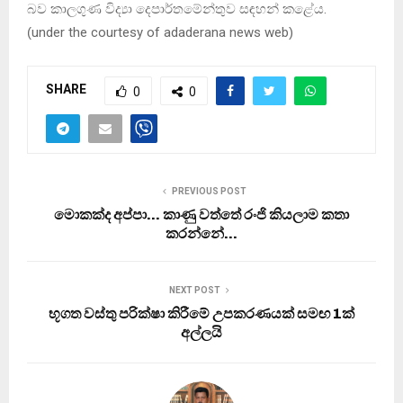
බව කාලගුණ විද්‍යා දෙපාර්තමේන්තුව සඳහන් කළේය.
(
under the courtesy of adaderana news web
)
SHARE
0
0
PREVIOUS POST
මොකක්‌ද අප්පා… කාණු වත්තේ රංජි කියලාම කතා
කරන්නේ…
NEXT POST
භූගත වස්තු පරික්ෂා කිරීමේ උපකරණයක් සමඟ 1ක්
අල්ලයි