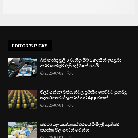
EDITOR'S PICKS
බස් ගාස්තු ජූලි 6 වැනිදා සිට 12%කින් ඉහළට:
අවම ගාස්තුව රුපියල් 34ක් වෙයි
2026-07-02
0
මිලදී ගන්නා මත්පැන්වල ප්‍රමිතිය සෙවීමට සුරාබදු
දෙපාර්තමේන්තුවෙන් නව App එකක්
2026-07-01
0
මෙවර යල කන්නයේ රජයේ වී මිලදී ගැනීමේ
සහතික මිල ගණන් මෙන්න
2026-07-01
0