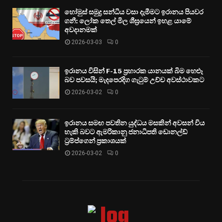
හෝමුස් සමුද්‍ර සන්ධිය වසා දැමීමට ඉරානය පියවර
ගනී: ලෝක තෙල් මිල ශීඝ්‍රයෙන් ඉහළ යාමේ
අවදානමක්
2026-03-03
0
ඉරානය විසින් F-15 ප්‍රහාරක යානයක් බිම හෙළූ
බව පවසයි; මැදපෙරදිග ගැටුම් උච්ච අවස්ථාවකට
2026-03-02
0
ඉරානය සමඟ පවතින යුද්ධය මසකින් අවසන් විය
හැකි බවට ඇමරිකානු ජනාධිපති ඩොනල්ඩ්
ට්‍රම්ප්ගෙන් ප්‍රකාශයක්
2026-03-02
0