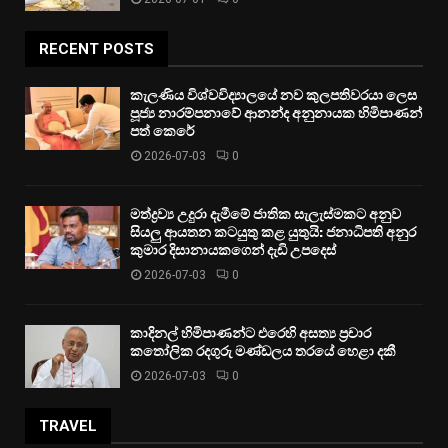
RECENT POSTS
කැලණිය විශ්වවිද්‍යාලයේ නව කුලපතිවරයා ලෙස
පූජ්‍ය නාරම්පනාවේ ආනන්ද අනුනායක හිමිපාණන්
පත් කෙරේ
2026-07-03
0
මත්ද්‍රව්‍ය උදුරා දැමීමේ ජාතික සැලැස්මකට අනුව
සියලු ආයතන කටයුතු කළ යුතුයි: ජනාධිපති අනුර
කුමාර දිසානායකගෙන් දැඩි උපදෙස්
2026-07-03
0
කාදිනල් හිමිපාණන්ට එරෙහි අසත්‍ය ප්‍රචාර
කතෝලික රදගුරු මණ්ඩලය තරයේ හෙළා දකී
2026-07-03
0
TRAVEL