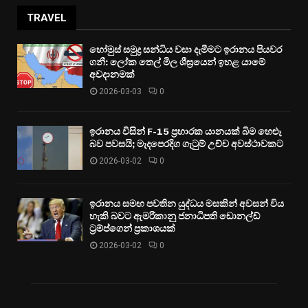
TRAVEL
හෝමුස් සමුද්‍ර සන්ධිය වසා දැමීමට ඉරානය පියවර
ගනී: ලෝක තෙල් මිල ශීඝ්‍රයෙන් ඉහළ යාමේ
අවදානමක්
2026-03-03
0
ඉරානය විසින් F-15 ප්‍රහාරක යානයක් බිම හෙළූ
බව පවසයි; මැදපෙරදිග ගැටුම් උච්ච අවස්ථාවකට
2026-03-02
0
ඉරානය සමඟ පවතින යුද්ධය මසකින් අවසන් විය
හැකි බවට ඇමරිකානු ජනාධිපති ඩොනල්ඩ්
ට්‍රම්ප්ගෙන් ප්‍රකාශයක්
2026-03-02
0