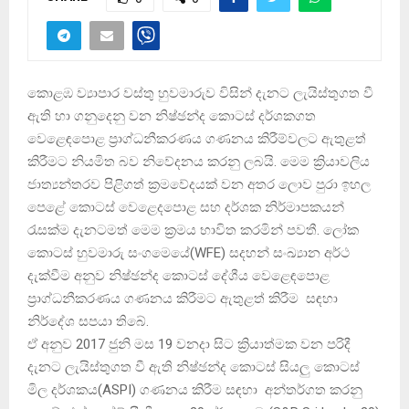
කොළඹ ව්‍යාපාර වස්තු හුවමාරුව විසින් දැනට ලැයිස්තුගත වී
ඇති හා ගනුදෙනු වන නිෂ්ඡන්ද කොටස් දර්ශකගත
වෙළෙඳපොළ ප්‍රාග්ධනීකරණය ගණනය කිරීම්වලට ඇතුළත්
කිරීමට නියමිත බව නිවේදනය කරනු ලබයි. මෙම ක්‍රියාවලිය
ජාත්‍යන්තරව පිළිගත් ක්‍රමවේදයක් වන අතර ලොව පුරා ඉහල
පෙළේ කොටස් වෙළෙදපොළ සහ දර්ශක නිර්මාපකයන්
රැසක්ම දැනටමත් මෙම ක්‍රමය භාවිත කරමින් පවතී. ලෝක
කොටස් හුවමාරු සංගමෙයේ(WFE) සදහන් සංඛ්‍යාන අර්ථ
දැක්වීම අනුව නිෂ්ඡන්ද කොටස් දේශීය වෙළෙඳපොළ
ප්‍රාග්ධනීකරණය ගණනය කිරීමට ඇතුළත් කිරීම සඳහා
නිර්දේශ සපයා තිබේ.
ඒ අනුව 2017 ජුනි මස 19 වනදා සිට ක්‍රියාත්මක වන පරිදී
දැනට ලැයිස්තුගත වී ඇති නිෂ්ඡන්ද කොටස් සියලු කොටස්
මිල දර්ශකය(ASPI) ගණනය කිරීම සඳහා අන්තර්ගත කරනු