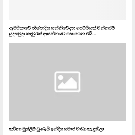
ඇමරිකාවේ නිශ්පාදිත සන්නිවේදන පෙට්ටියක් මන්නරම්
යුදහමුදා කඳවුරක් ආසන්නයට ගසාගෙන එයි…
කරීනා මුස්ලිම් වුණැයි ඉන්දීය සමාජ මාධ්‍ය කැළඹිලා