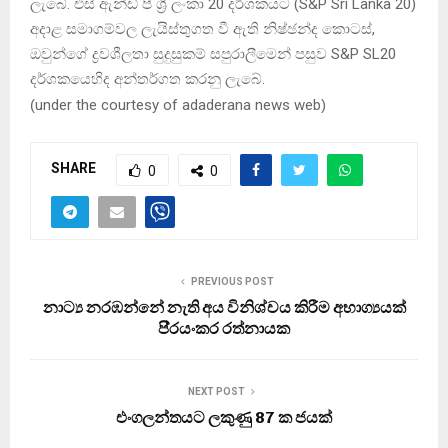
ලැබේ. එස් ඇන්ඩ් පී ශ්‍රී ලංකා 20 දර්ශකයට (S&P Sri Lanka 20)
අදාළ සමාගම්වල ලැයිස්තුගත වී ඇති නිෂ්ඡන්ද කොටස්,
ඔවුන්ගේ ද්‍රවශීලතා සුදුසුකම් සපුරාලීමෙන් පසුව S&P SL20
දර්ශකයෙහිද අන්තර්ගත කරනු ලැබේ.
(
under the courtesy of adaderana news web
)
SHARE
0
0
PREVIOUS POST
නාට්‍ය නරඹන්නේ නැති අය විනිශ්චය කිරීම අභාග්‍යයක්
පි‍්‍රයංකර රත්නායක
NEXT POST
එංගලන්තයට ලකුණු 87 ක ජයක්