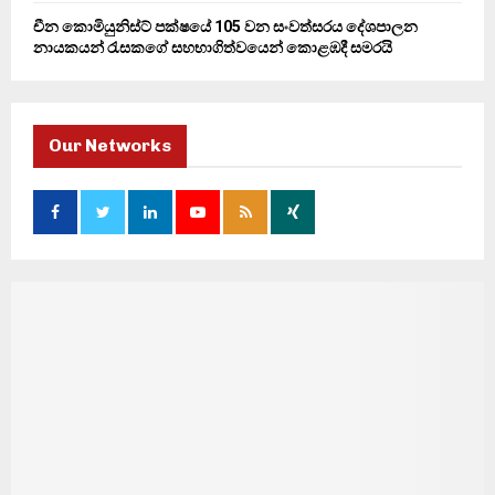
චීන කොමියුනිස්ට් පක්ෂයේ 105 වන සංවත්සරය දේශපාලන
නායකයන් රැසකගේ සහභාගිත්වයෙන් කොළඹදී සමරයි
Our Networks