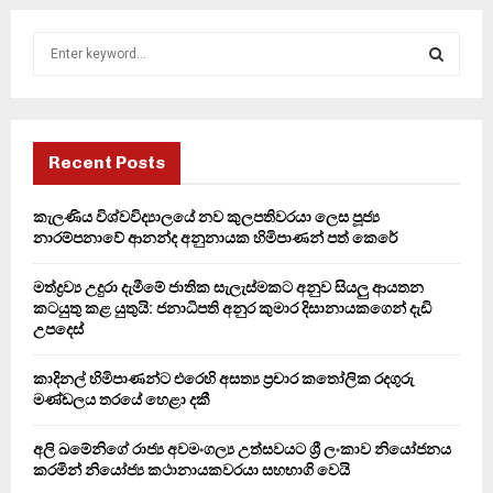
S
e
a
S
r
c
E
h
Recent Posts
f
A
o
කැලණිය විශ්වවිද්‍යාලයේ නව කුලපතිවරයා ලෙස පූජ්‍ය
r
R
නාරම්පනාවේ ආනන්ද අනුනායක හිමිපාණන් පත් කෙරේ
:
C
මත්ද්‍රව්‍ය උදුරා දැමීමේ ජාතික සැලැස්මකට අනුව සියලු ආයතන
කටයුතු කළ යුතුයි: ජනාධිපති අනුර කුමාර දිසානායකගෙන් දැඩි
H
උපදෙස්
කාදිනල් හිමිපාණන්ට එරෙහි අසත්‍ය ප්‍රචාර කතෝලික රදගුරු
මණ්ඩලය තරයේ හෙළා දකී
අලි ඛමේනිගේ රාජ්‍ය අවමංගල්‍ය උත්සවයට ශ්‍රී ලංකාව නියෝජනය
කරමින් නියෝජ්‍ය කථානායකවරයා සහභාගි වෙයි