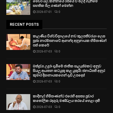
මෙවර යල කන්නයේ රජයේ වී මිලදී ගැනීමේ
සහතික මිල ගණන් මෙන්න
2026-07-01
0
RECENT POSTS
කැලණිය විශ්වවිද්‍යාලයේ නව කුලපතිවරයා ලෙස
පූජ්‍ය නාරම්පනාවේ ආනන්ද අනුනායක හිමිපාණන්
පත් කෙරේ
2026-07-03
0
මත්ද්‍රව්‍ය උදුරා දැමීමේ ජාතික සැලැස්මකට අනුව
සියලු ආයතන කටයුතු කළ යුතුයි: ජනාධිපති අනුර
කුමාර දිසානායකගෙන් දැඩි උපදෙස්
2026-07-03
0
කාදිනල් හිමිපාණන්ට එරෙහි අසත්‍ය ප්‍රචාර
කතෝලික රදගුරු මණ්ඩලය තරයේ හෙළා දකී
2026-07-03
0