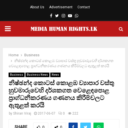
About Us
Advertisement
Contact
Facebook
Twitter
Instagram
Youtube
Whatsapp
PRIMARY
MENU
Home
Business
නිෂ්ඡන්ද කොටස් කොළඹ ව්‍යාපාර වස්තු හුවමාරුවෙහි දර්ශකගත
වෙළෙඳපොළ ප්‍රාග්ධනීකරණය ගණනය කිරීම්වලට ඇතුළත් කරයි
Business
Business News
News
නිෂ්ඡන්ද කොටස් කොළඹ ව්‍යාපාර වස්තු
හුවමාරුවෙහි දර්ශකගත වෙළෙඳපොළ
ප්‍රාග්ධනීකරණය ගණනය කිරීම්වලට
ඇතුළත් කරයි
by
Shiran Viraj
2017-06-07
0
222
SHARE
0
0