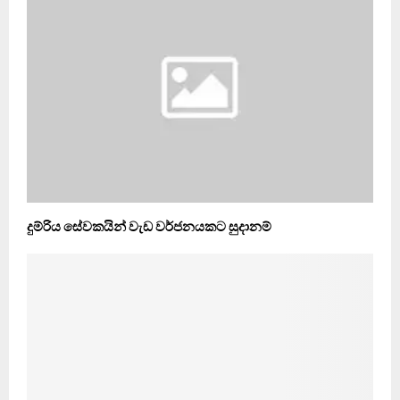
දුම්රිය සේවකයින් වැඩ වර්ජනයකට සුදානම්