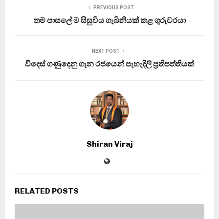
PREVIOUS POST
තම පාසලේ ම සිසුවිය ගැබිනියක් කළ ගුරුවරයා
NEXT POST
විදෙස් ගණුදෙනු ගැන රජයෙන් පැහැදිලි ප්‍රතිපත්තියක්
Shiran Viraj
RELATED POSTS