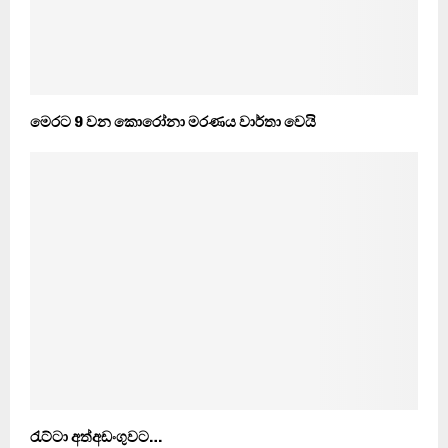
මෙරට 9 වන කොරෝනා මරණය වාර්තා වෙයි
රැට්ටා අත්අඩංගුවට…