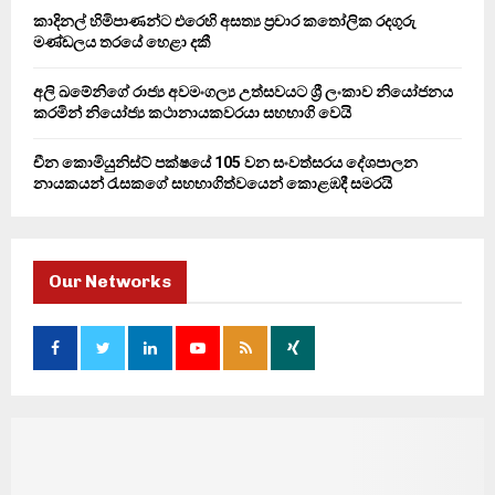
කාදිනල් හිමිපාණන්ට එරෙහි අසත්‍ය ප්‍රචාර කතෝලික රදගුරු
මණ්ඩලය තරයේ හෙළා දකී
අලි ඛමේනිගේ රාජ්‍ය අවමංගල්‍ය උත්සවයට ශ්‍රී ලංකාව නියෝජනය
කරමින් නියෝජ්‍ය කථානායකවරයා සහභාගි වෙයි
චීන කොමියුනිස්ට් පක්ෂයේ 105 වන සංවත්සරය දේශපාලන
නායකයන් රැසකගේ සහභාගිත්වයෙන් කොළඹදී සමරයි
Our Networks