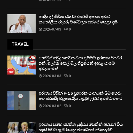
කාදිනල් හිමිපාණන්ට එරෙහි අසත්‍ය ප්‍රචාර
කතෝලික රදගුරු මණ්ඩලය තරයේ හෙළා දකී
2026-07-03
0
TRAVEL
හෝමුස් සමුද්‍ර සන්ධිය වසා දැමීමට ඉරානය පියවර
ගනී: ලෝක තෙල් මිල ශීඝ්‍රයෙන් ඉහළ යාමේ
අවදානමක්
2026-03-03
0
ඉරානය විසින් F-15 ප්‍රහාරක යානයක් බිම හෙළූ
බව පවසයි; මැදපෙරදිග ගැටුම් උච්ච අවස්ථාවකට
2026-03-02
0
ඉරානය සමඟ පවතින යුද්ධය මසකින් අවසන් විය
හැකි බවට ඇමරිකානු ජනාධිපති ඩොනල්ඩ්