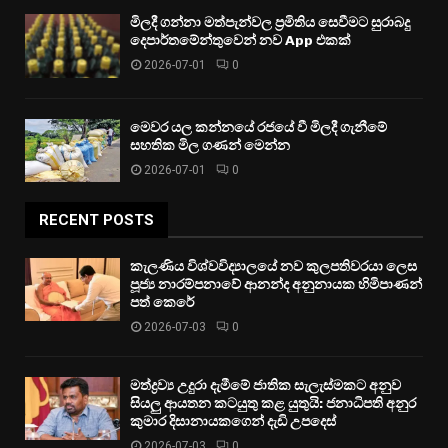
මිලදී ගන්නා මත්පැන්වල ප්‍රමිතිය සෙවීමට සුරාබදු
දෙපාර්තමේන්තුවෙන් නව App එකක්
2026-07-01
0
මෙවර යල කන්නයේ රජයේ වී මිලදී ගැනීමේ
සහතික මිල ගණන් මෙන්න
2026-07-01
0
RECENT POSTS
කැලණිය විශ්වවිද්‍යාලයේ නව කුලපතිවරයා ලෙස
පූජ්‍ය නාරම්පනාවේ ආනන්ද අනුනායක හිමිපාණන්
පත් කෙරේ
2026-07-03
0
මත්ද්‍රව්‍ය උදුරා දැමීමේ ජාතික සැලැස්මකට අනුව
සියලු ආයතන කටයුතු කළ යුතුයි: ජනාධිපති අනුර
කුමාර දිසානායකගෙන් දැඩි උපදෙස්
2026-07-03
0