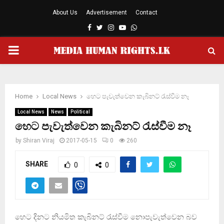
About Us
Advertisement
Contact
Facebook
Twitter
Instagram
Youtube
Whatsapp
PRIMARY
MENU
Home
Local News
හෙට පැවැත්වෙන කැබිනට් රැස්වීම නෑ
Local News
News
Political
හෙට පැවැත්වෙන කැබිනට් රැස්වීම නෑ
by
Shiran Viraj
2017-05-15
0
260
SHARE
0
0
හෙට දිනට නියමිත කැබිනට් රැස්වීම නොපැවැත්වෙන බව