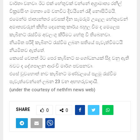
වාර්තා වනවා. ඊට එක් හේතුවක් වන්නේ අග‍්‍රාමාත්‍ය රනිල්
වික‍්‍රමසිංහ මහතා මේ වනවිට දිවයිනේ රැඳී නොසිටීමයි.
එමෙන්ම ජාත්‍යන්තර වෙසක් දින සැමරුම් උළෙල හේතුවෙන්
අමාත්‍යවරුන් කිහිප දෙනෙකු කාර්ය බහුල වීම ද මෙලෙස
කැබිනට් රැස්වීම අවලංගු කිරීමට හේතු වී තිබෙනවා.
නියමිත පරිදි කැබිනට් රැස්වීම ලබන සතියේ පැවැත්වීමටයි
නියමිතව ඇත්තේ.
කෙසේ වෙතත් ඊට පෙර කැබිනට් සංශෝධනයක් සිදු වනු ඇති
බවට ද දේශපාලන ආරංචි මාර්ග පවසනවා.
එසේ වුවහොත් නව කැබිනට් මණ්ඩලයේ පළමු රැස්වීම
පැවැත්වෙන්නේ ලබන 23 වන අඟහරුවාදායි.
(
under the courtesy of nethfm news web
)
SHARE
0
0