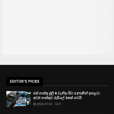
EDITOR'S PICKS
බස් ගාස්තු ජූලි 6 වැනිදා සිට 12%කින් ඉහළට:
අවම ගාස්තුව රුපියල් 34ක් වෙයි
2026-07-02
0