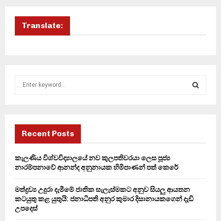
Translate:
S
e
a
S
r
c
E
h
Recent Posts
f
A
o
කැලණිය විශ්වවිද්‍යාලයේ නව කුලපතිවරයා ලෙස පූජ්‍ය
r
R
නාරම්පනාවේ ආනන්ද අනුනායක හිමිපාණන් පත් කෙරේ
:
C
මත්ද්‍රව්‍ය උදුරා දැමීමේ ජාතික සැලැස්මකට අනුව සියලු ආයතන
කටයුතු කළ යුතුයි: ජනාධිපති අනුර කුමාර දිසානායකගෙන් දැඩි
H
උපදෙස්