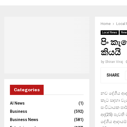
Home
Local
Local News
New
පිං කැ
කියයි
by
Shiran Viraj
SHARE
Categories
නව දේශීය ආදා
කැට සඳහා වැට
AI News
(1)
සංවිධායක පාර්
Business
(592)
අද(25) පැවති 
Business News
(581)
දේශීය ආදායම