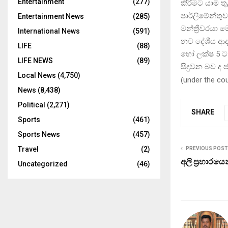
Entertainment
(277)
කිරීමට යාම ත
පාර්ලිමේන්ත
Entertainment News
(285)
මන්ත්‍රීවරයා ම
International News
(591)
නව දේශීය ආද
LIFE
(88)
හෝ ලක්ෂ 5 ට 
LIFE NEWS
(89)
සිදුවන බව ද 
Local News
(4,750)
(
under the co
News
(8,438)
Political
(2,271)
SHARE
Sports
(461)
Sports News
(457)
Travel
(2)
PREVIOUS POST
අලි ප්‍රහාරය
Uncategorized
(46)