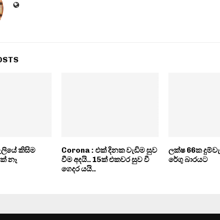
OSTS
ැලියේ කිසිම
Corona : එක් දිනක වැඩිම සුව
ලක්ෂ 66ක දුම්
ක් නෑ
වීම අදයි.. 15ක් එකවර සුව වී
රේගු බාරයට
ගෙදර යයි..