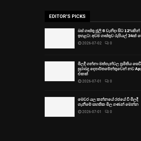
EDITOR'S PICKS
බස් ගාස්තු ජූලි 6 වැනිදා සිට 12%කින්
ඉහළට: අවම ගාස්තුව රුපියල් 34ක් ව
2026-07-02
0
මිලදී ගන්නා මත්පැන්වල ප්‍රමිතිය සෙ
සුරාබදු දෙපාර්තමේන්තුවෙන් නව Ap
එකක්
2026-07-01
0
මෙවර යල කන්නයේ රජයේ වී මිලදී
ගැනීමේ සහතික මිල ගණන් මෙන්න
2026-07-01
0