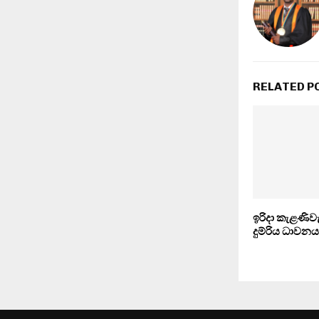
RELATED P
ඉරිදා කැළණිව
දුම්රිය ධාවනය