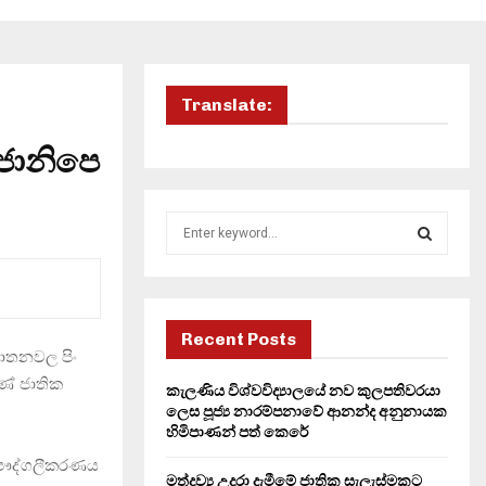
Translate:
 ජානිපෙ
S
e
a
S
r
c
E
h
Recent Posts
යාතනවල පිං
f
A
o
ණේ ජාතික
කැලණිය විශ්වවිද්‍යාලයේ නව කුලපතිවරයා
r
R
ලෙස පූජ්‍ය නාරම්පනාවේ ආනන්ද අනුනායක
:
හිමිපාණන් පත් කෙරේ
C
 පෞද්ගලීකරණය
මත්ද්‍රව්‍ය උදුරා දැමීමේ ජාතික සැලැස්මකට