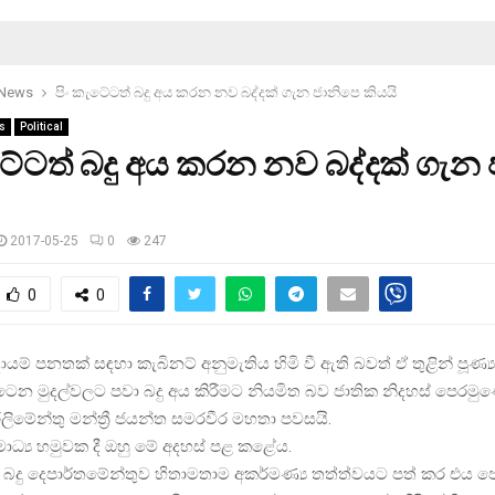
 News
පිං කැටේටත් බදු අය කරන නව බද්දක් ගැන ජානිපෙ කියයි
s
Political
ටේටත් බදු අය කරන නව බද්දක් ගැන
2017-05-25
0
247
0
0
යම් පනතක් සඳහා කැබිනට් අනුමැතිය හිමි වී ඇති බවත් ඒ තුළින් පූණ්‍
ෙන මුදල්වලට පවා බදු අය කිරීමට නියමිත බව ජාතික නිදහස් පෙරමු
ලිමේන්තු මන්ත්‍රී ජයන්ත සමරවීර මහතා පවසයි.
මාධ්‍ය හමුවක දී ඔහු මේ අදහස් පළ කළේය.
් බදු දෙපාර්තමේන්තුව හිතාමතාම අකර්මණ්‍ය තත්ත්වයට පත් කර එය