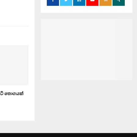
වැටි තොගයක්