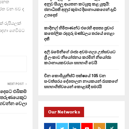
ම පනත
H
අනුව සියලු ආයතන කටයුතු කළ යුතුයි:
ිරත වන බව ද
ජනාධිපති අනුර කුමාර දිසානායකගෙන් දැඩි
උපදෙස්
් රුපියලක්
කාදිනල් හිමිපාණන්ට එරෙහි අසත්‍ය ප්‍රචාර
 සඳහා ගෙවීමට
කතෝලික රදගුරු මණ්ඩලය තරයේ හෙළා
දකී
අලි ඛමේනිගේ රාජ්‍ය අවමංගල්‍ය උත්සවයට
ශ්‍රී ලංකාව නියෝජනය කරමින් නියෝජ්‍ය
කථානායකවරයා සහභාගි වෙයි
චීන කොමියුනිස්ට් පක්ෂයේ 105 වන
සංවත්සරය දේශපාලන නායකයන් රැසකගේ
NEXT POST
සහභාගිත්වයෙන් කොළඹදී සමරයි
 දෙසට එබිකම්
ේ තරුණයෙකුට
ගෙවන්න වෙලා
Our Networks