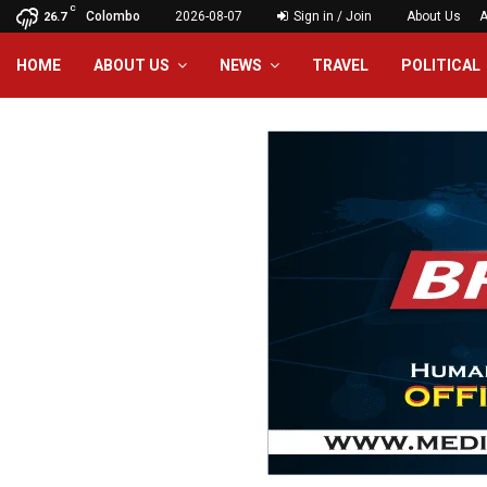
C
Colombo
2026-08-07
Sign in / Join
About Us
A
26.7
HOME
ABOUT US
NEWS
TRAVEL
POLITICAL