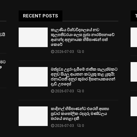
RECENT POSTS
කැලණිය විශ්වවිද්‍යාලයේ නව
ෙයි
කුලපතිවරයා ලෙස පූජ්‍ය නාරම්පනාවේ
ආනන්ද අනුනායක හිමිපාණන් පත්
කෙරේ
2026-07-03
0
වීමට
p
මත්ද්‍රව්‍ය උදුරා දැමීමේ ජාතික සැලැස්මකට
අනුව සියලු ආයතන කටයුතු කළ යුතුයි:
ජනාධිපති අනුර කුමාර දිසානායකගෙන්
දැඩි උපදෙස්
2026-07-03
0
කාදිනල් හිමිපාණන්ට එරෙහි අසත්‍ය
ප්‍රචාර කතෝලික රදගුරු මණ්ඩලය
තරයේ හෙළා දකී
2026-07-03
0