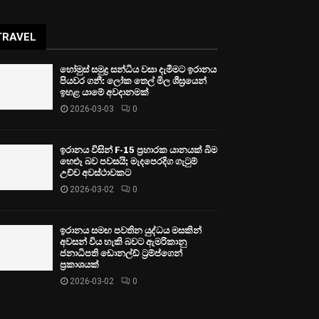
TRAVEL
හෝමුස් සමුද්‍ර සන්ධිය වසා දැමීමට ඉරානය
පියවර ගනී: ලෝක තෙල් මිල ශීඝ්‍රයෙන්
ඉහළ යාමේ අවදානමක්
2026-03-03
0
ඉරානය විසින් F-15 ප්‍රහාරක යානයක් බිම
හෙළූ බව පවසයි; මැදපෙරදිග ගැටුම්
උච්ච අවස්ථාවකට
2026-03-02
0
ඉරානය සමඟ පවතින යුද්ධය මසකින්
අවසන් විය හැකි බවට ඇමරිකානු
ජනාධිපති ඩොනල්ඩ් ට්‍රම්ප්ගෙන්
ප්‍රකාශයක්
2026-03-02
0