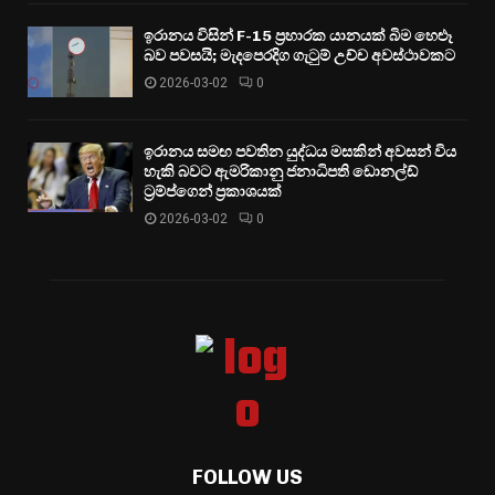
ඉරානය විසින් F-15 ප්‍රහාරක යානයක් බිම හෙළූ
බව පවසයි; මැදපෙරදිග ගැටුම් උච්ච අවස්ථාවකට
2026-03-02
0
ඉරානය සමඟ පවතින යුද්ධය මසකින් අවසන් විය
හැකි බවට ඇමරිකානු ජනාධිපති ඩොනල්ඩ්
ට්‍රම්ප්ගෙන් ප්‍රකාශයක්
2026-03-02
0
FOLLOW US