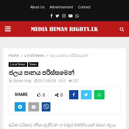
About Us
Advertisement
Contact
Facebook
Twitter
Instagram
Youtube
Whatsapp
PRIMARY
MENU
Home
Local News
ජලය පානය පරිස්සමෙන්
Local News
News
ජලය පානය පරිස්සමෙන්
by
Shiran Viraj
2017-05-28
0
257
SHARE
0
0
අධික වර්ෂාව නිසා ඇතිවන ගංවතුර තත්ත්වයන් සමග ජලය