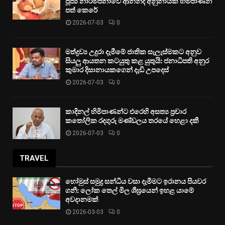
පූජ්‍ය නාරම්පනාවේ ආනන්ද අනුනායක හිමිපාණන්
පත් කෙරේ
2026-07-03
0
මත්ද්‍රව්‍ය උදුරා දැමීමේ ජාතික සැලැස්මකට අනුව
සියලු ආයතන කටයුතු කළ යුතුයි: ජනාධිපති අනුර
කුමාර දිසානායකගෙන් දැඩි උපදෙස්
2026-07-03
0
කාදිනල් හිමිපාණන්ට එරෙහි අසත්‍ය ප්‍රචාර
කතෝලික රදගුරු මණ්ඩලය තරයේ හෙළා දකී
2026-07-03
0
TRAVEL
හෝමුස් සමුද්‍ර සන්ධිය වසා දැමීමට ඉරානය පියවර
ගනී: ලෝක තෙල් මිල ශීඝ්‍රයෙන් ඉහළ යාමේ
අවදානමක්
2026-03-03
0