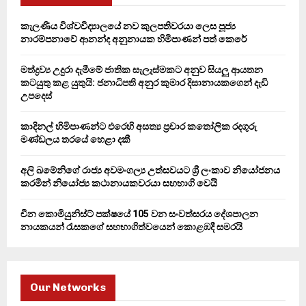
f
A
o
කැලණිය විශ්වවිද්‍යාලයේ නව කුලපතිවරයා ලෙස පූජ්‍ය
r
R
නාරම්පනාවේ ආනන්ද අනුනායක හිමිපාණන් පත් කෙරේ
:
C
මත්ද්‍රව්‍ය උදුරා දැමීමේ ජාතික සැලැස්මකට අනුව සියලු ආයතන
කටයුතු කළ යුතුයි: ජනාධිපති අනුර කුමාර දිසානායකගෙන් දැඩි
H
උපදෙස්
කාදිනල් හිමිපාණන්ට එරෙහි අසත්‍ය ප්‍රචාර කතෝලික රදගුරු
මණ්ඩලය තරයේ හෙළා දකී
අලි ඛමේනිගේ රාජ්‍ය අවමංගල්‍ය උත්සවයට ශ්‍රී ලංකාව නියෝජනය
කරමින් නියෝජ්‍ය කථානායකවරයා සහභාගි වෙයි
චීන කොමියුනිස්ට් පක්ෂයේ 105 වන සංවත්සරය දේශපාලන
නායකයන් රැසකගේ සහභාගිත්වයෙන් කොළඹදී සමරයි
Our Networks