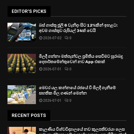
EDITOR'S PICKS
බස් ගාස්තු ජූලි 6 වැනිදා සිට 12%කින් ඉහළට:
අවම ගාස්තුව රුපියල් 34ක් වෙයි
2026-07-02
0
මිලදී ගන්නා මත්පැන්වල ප්‍රමිතිය සෙවීමට සුරාබදු
දෙපාර්තමේන්තුවෙන් නව App එකක්
2026-07-01
0
මෙවර යල කන්නයේ රජයේ වී මිලදී ගැනීමේ
සහතික මිල ගණන් මෙන්න
2026-07-01
0
RECENT POSTS
කැලණිය විශ්වවිද්‍යාලයේ නව කුලපතිවරයා ලෙස