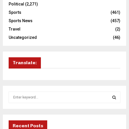
Political
(2,271)
Sports
(461)
Sports News
(457)
Travel
(2)
Uncategorized
(46)
Translate:
S
e
a
S
r
c
E
h
Recent Posts