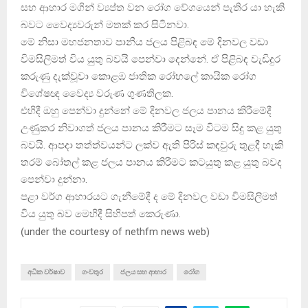
සහ ආහාර මගින් ව්‍යප්ත වන රෝග වේගයෙන් පැතිර යා හැකි
බවට වෛද්‍යවරුන් මතක් කර සිටිනවා.
මේ නිසා මහජනතාව පානීය ජලය පිළිබඳ මේ දිනවල වඩා
විමසිලිමත් විය යුතු බවයි පෙන්වා දෙන්නේ. ඒ පිළිබඳ වැඩිදුර
කරුණු දැක්වූවා කොළඹ ජාතික රෝහලේ කායික රෝග
විශේෂඥ වෛද්‍ය වරුණ ගුණතිලක.
එහිදී ඔහු පෙන්වා දුන්න‍ේ මේ දිනවල ජලය පානය කිරීමේදී
උණුකර නිවාගත් ජලය පානය කිරීමට සෑම විටම සිදු කළ යුතු
බවයි. ආපදා තත්ත්වයන්ට ලක්ව ඇති පිරිස් කඳවුරු තුළදී හැකි
තරම් බෝතල් කළ ජලය පානය කිරීමට කටයුතු කළ යුතු බවද
පෙන්වා දුන්නා.
පළා වර්ග ආහාරයට ගැනීමේදී ද මේ දිනවල වඩා විමසිලිමත්
විය යුතු බව මෙහිදී සිහිපත් කෙරුණා.
(
under the courtesy of nethfm news web
)
අධික වර්ෂාව
ගංවතුර
ජලය සහ ආහාර
රෝග