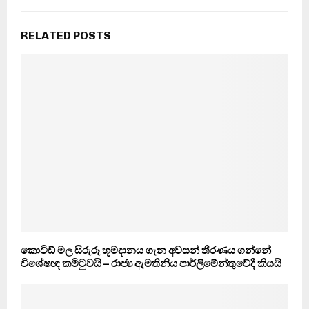
RELATED POSTS
කොවිඩ් මල සිරුරූ භූමදානය ගැන අවසන් තීරණය ගන්නේ
විශේෂඥ කමිටුවයි – රාජ්‍ය ඇමතිනිය පාර්ලිමේන්තුවේදී කියයි