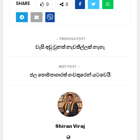
SHARE
0
0
PREVIOUS POST
වැසි අඩු වුනත් නැවතිල්ලක් නැහැ
NEXT POST
ජල පොම්පාගාරත් ගංවතුරෙන් යටවෙයි
Shiran Viraj