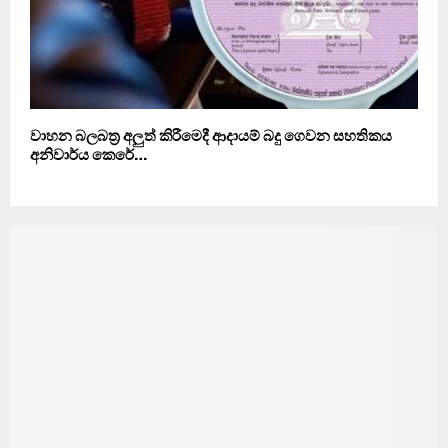
වාහන බලබත‍්‍ර අලුත් කිරීමෙදී ආදායම් බදු ගෙවන සහතිකය
අනිවාර්ය කෙරේ…