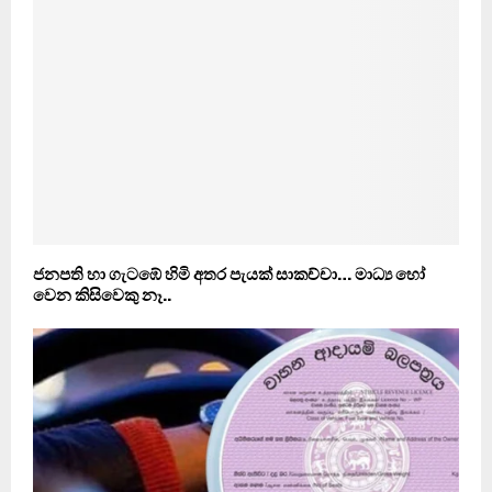
ජනපති හා ගැටඹේ හිමි අතර පැයක් සාකච්චා… මාධ්‍ය හෝ
වෙන කිසිවෙකු නෑ..