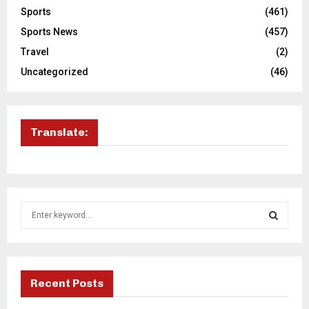
Sports
(461)
Sports News
(457)
Travel
(2)
Uncategorized
(46)
Translate:
S
e
a
S
r
c
E
h
Recent Posts
f
A