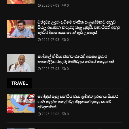
2026-07-03
0
මත්ද්‍රව්‍ය උදුරා දැමීමේ ජාතික සැලැස්මකට අනුව
සියලු ආයතන කටයුතු කළ යුතුයි: ජනාධිපති අනුර
කුමාර දිසානායකගෙන් දැඩි උපදෙස්
2026-07-03
0
කාදිනල් හිමිපාණන්ට එරෙහි අසත්‍ය ප්‍රචාර
කතෝලික රදගුරු මණ්ඩලය තරයේ හෙළා දකී
2026-07-03
0
TRAVEL
හෝමුස් සමුද්‍ර සන්ධිය වසා දැමීමට ඉරානය පියවර
ගනී: ලෝක තෙල් මිල ශීඝ්‍රයෙන් ඉහළ යාමේ
අවදානමක්
2026-03-03
0