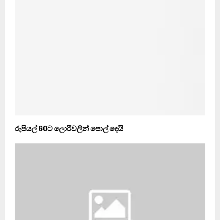
රුපියල් 60ට ලොරිවලින් පොල් දෙයි