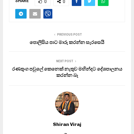
SHARE
0
0
PREVIOUS POST
පොලිසිය පාට මාරු කරන්න සැරසෙයි
NEXT POST
රණතුංග පවුලේ කෙනෙක් නැතුව මහින්දට දේශපාලනය
කරන්න බෑ
Shiran Viraj