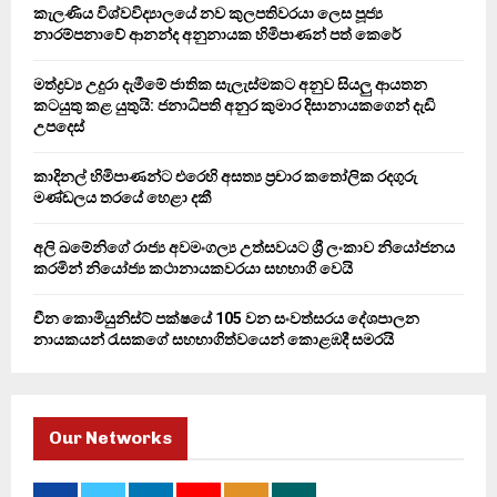
o
කැලණිය විශ්වවිද්‍යාලයේ නව කුලපතිවරයා ලෙස පූජ්‍ය
r
R
නාරම්පනාවේ ආනන්ද අනුනායක හිමිපාණන් පත් කෙරේ
:
C
මත්ද්‍රව්‍ය උදුරා දැමීමේ ජාතික සැලැස්මකට අනුව සියලු ආයතන
කටයුතු කළ යුතුයි: ජනාධිපති අනුර කුමාර දිසානායකගෙන් දැඩි
H
උපදෙස්
කාදිනල් හිමිපාණන්ට එරෙහි අසත්‍ය ප්‍රචාර කතෝලික රදගුරු
මණ්ඩලය තරයේ හෙළා දකී
අලි ඛමේනිගේ රාජ්‍ය අවමංගල්‍ය උත්සවයට ශ්‍රී ලංකාව නියෝජනය
කරමින් නියෝජ්‍ය කථානායකවරයා සහභාගි වෙයි
චීන කොමියුනිස්ට් පක්ෂයේ 105 වන සංවත්සරය දේශපාලන
නායකයන් රැසකගේ සහභාගිත්වයෙන් කොළඹදී සමරයි
Our Networks