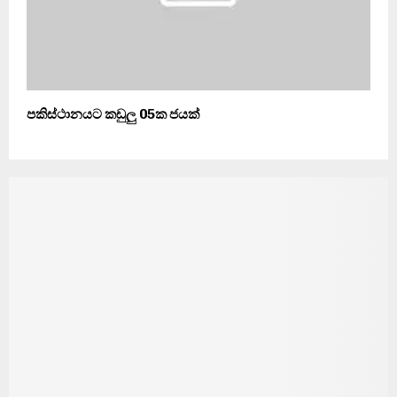
පකිස්ථානයට කඩුලු 05ක ජයක්