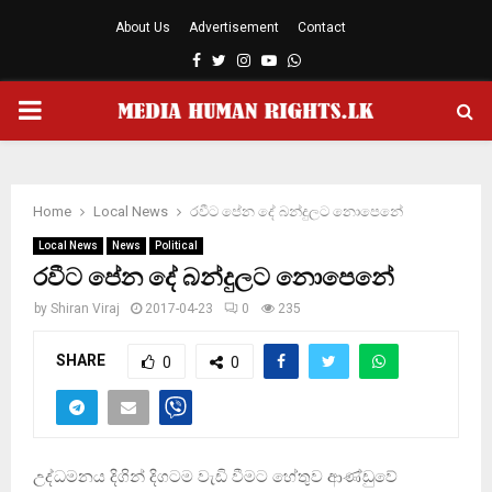
About Us
Advertisement
Contact
Facebook
Twitter
Instagram
Youtube
Whatsapp
PRIMARY
MENU
Home
Local News
රවීට පේන දේ බන්දුලට නොපෙනේ
Local News
News
Political
රවීට පේන දේ බන්දුලට නොපෙනේ
by
Shiran Viraj
2017-04-23
0
235
SHARE
0
0
උද්ධමනය දිගින් දිගටම වැඩි වීමට හේතුව ආණ්ඩුවේ