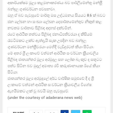
අකාර්යක්ෂම මූල්‍ය කළමනාකරණය බව පාර්ලිමේන්තු මන්ත‍්‍රී
බන්දුල ගුණවර්ධන පවසනවා.
ඔහු ඒ බව පැවසුවේ මාර්තු මස උද්ධමනය සියයට 8.6 ක් බවට
ජන ලේඛන හා සංඛ්‍යා ලේඛන දෙපාර්තමේන්තුව නිකුත් කළ
නවතම වාර්තාව පිළිබඳ අදහස් දක්වමින්.
රටේ ආර්ථික තත්වය පිළිබඳ ජනාධිපතිවරයා ද කිසියම්
රැවටීමකට ලක්ව ඇත්දැයි සැක උපදින බව බන්දුල
ගුණවර්ධන මන්ත‍්‍රීවරයා මෙහිදී වැඩිදුරටත් කියා සිටියා.
මේ අතර ශ‍්‍රී ලංකාවේ වත්මන් ආර්ථික සංවර්ධන ක‍්‍රියාවලිය
පිළිබඳ ජාත්‍යන්තර මූල්‍ය අරමුදල සහ ලෝක බැංකුව ද සතුටට
පත්ව සිටින බව මුදල් අමාත්‍ය රවී කරුණානායක ඊයේ කියා
සිටියා.
ජාත්‍යන්තර මූල්‍ය අරමුදලේ අර්ධ වාර්ෂික සමුළුවේ දී ද ශ‍්‍රී
ලංකාවේ වත්මන් ආර්ථික සංවර්ධන ක‍්‍රියාවලිය විශේෂ
ඇගයීමකට ලක් වූ බවයි ඔහු පැවසුවේ.
(
under the courtesy of adaderana news web
)