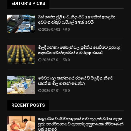
EDITOR'S PICKS
බස් ගාස්තු ජූලි 6 වැනිදා සිට 12%කින් ඉහළට:
අවම ගාස්තුව රුපියල් 34ක් වෙයි
2026-07-02
0
මිලදී ගන්නා මත්පැන්වල ප්‍රමිතිය සෙවීමට සුරාබදු
දෙපාර්තමේන්තුවෙන් නව App එකක්
2026-07-01
0
මෙවර යල කන්නයේ රජයේ වී මිලදී ගැනීමේ
සහතික මිල ගණන් මෙන්න
2026-07-01
0
RECENT POSTS
කැලණිය විශ්වවිද්‍යාලයේ නව කුලපතිවරයා ලෙස
පූජ්‍ය නාරම්පනාවේ ආනන්ද අනුනායක හිමිපාණන්
පත් කෙරේ