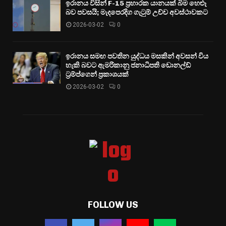
ඉරානය විසින් F-15 ප්‍රහාරක යානයක් බිම හෙළූ
බව පවසයි; මැදපෙරදිග ගැටුම් උච්ච අවස්ථාවකට
2026-03-02
0
ඉරානය සමඟ පවතින යුද්ධය මසකින් අවසන් විය
හැකි බවට ඇමරිකානු ජනාධිපති ඩොනල්ඩ්
ට්‍රම්ප්ගෙන් ප්‍රකාශයක්
2026-03-02
0
FOLLOW US