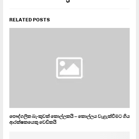
RELATED POSTS
පෞද්ගලික බැංකුවක් කොල්ලකයි – කොල්ලය වැළැක්වීමට ගිය
ආරක්ෂකයෙකු වෙඩිකයි