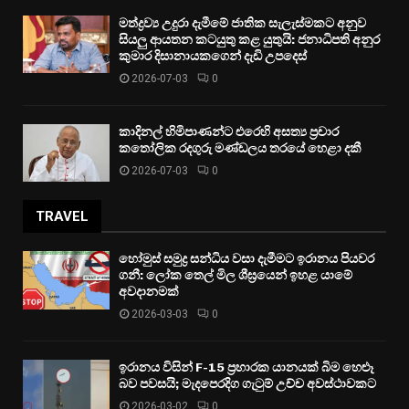
මත්ද්‍රව්‍ය උදුරා දැමීමේ ජාතික සැලැස්මකට අනුව
සියලු ආයතන කටයුතු කළ යුතුයි: ජනාධිපති අනුර
කුමාර දිසානායකගෙන් දැඩි උපදෙස්
2026-07-03
0
කාදිනල් හිමිපාණන්ට එරෙහි අසත්‍ය ප්‍රචාර
කතෝලික රදගුරු මණ්ඩලය තරයේ හෙළා දකී
2026-07-03
0
TRAVEL
හෝමුස් සමුද්‍ර සන්ධිය වසා දැමීමට ඉරානය පියවර
ගනී: ලෝක තෙල් මිල ශීඝ්‍රයෙන් ඉහළ යාමේ
අවදානමක්
2026-03-03
0
ඉරානය විසින් F-15 ප්‍රහාරක යානයක් බිම හෙළූ
බව පවසයි; මැදපෙරදිග ගැටුම් උච්ච අවස්ථාවකට
2026-03-02
0