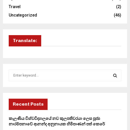
Travel
(2)
Uncategorized
(46)
Translate:
S
e
a
S
r
c
E
h
Recent Posts
f
A
o
කැලණිය විශ්වවිද්‍යාලයේ නව කුලපතිවරයා ලෙස පූජ්‍ය
r
R
නාරම්පනාවේ ආනන්ද අනුනායක හිමිපාණන් පත් කෙරේ
: