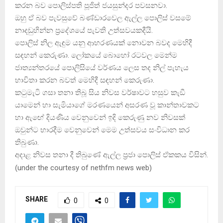
කරන බව පොලිස්පති පූජිත් ජයසුන්දර පවසනවා.
ඔහු ඒ බව පැවසුවේ බණ්ඩාරවෙල ඇල්ල පොලිස් වසමේ
නාදඩුහින්න ප‍්‍රදේශයේ පැවති උත්සවයකදීයි.
පොලිස් නිල ඇඳුම යනු ආභරණයක් නොවන බවද මෙහිදී
සඳහන් කෙරුණා. ලෝකයේ බොහෝ රටවල මෙන්ම
ජාත්‍යන්තරයේ පොලිසියේ වර්ණය ලෙස තද නිල් පැහැය
භාවිතා කරන බවත් මෙහිදී සඳහන් කෙරුණා.
කටුමැටි ගසා තනා තිබූ සිය නිවස වර්ෂාවට හසුව කැඞී
යාමෙන් හා සැමියාගේ මරණයෙන් අසරණ වූ කාන්තාවකට
හා ඇඟේ දියණිය වෙනුවෙන් ඉදි කෙරුණු නව නිවසක්
ඔවුන්ට භාරදීම වෙනුවෙන් මෙම උත්සවය සංවිධාන කර
තිබුණා.
අදාළ නිවස තනා දී තිබුණේ ඇල්ල ප‍්‍රජා පොලිස් ඒකකය විසින්.
(
under the courtesy of nethfm news web
)
SHARE
0
0