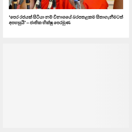
‘පෙර රජයක් සිටියා නම් විනාශයේ බරපතළකම සිතාගැනීමටත්
අපහසුයි’ – ජාතික භික්ෂු පෙරමුණ