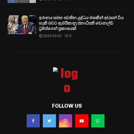
ඉරානය සමඟ පවතින යුද්ධය මසකින් අවසන් විය
හැකි බවට ඇමරිකානු ජනාධිපති ඩොනල්ඩ්
ට්‍රම්ප්ගෙන් ප්‍රකාශයක්
2026-03-02
0
FOLLOW US