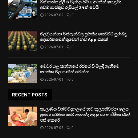
බස් ගාස්තු ජූලි 6 වැනිදා සිට 12%කින් ඉහළට:
අවම ගාස්තුව රුපියල් 34ක් වෙයි
2026-07-02
0
මිලදී ගන්නා මත්පැන්වල ප්‍රමිතිය සෙවීමට සුරාබදු
දෙපාර්තමේන්තුවෙන් නව App එකක්
2026-07-01
0
මෙවර යල කන්නයේ රජයේ වී මිලදී ගැනීමේ
සහතික මිල ගණන් මෙන්න
2026-07-01
0
RECENT POSTS
කැලණිය විශ්වවිද්‍යාලයේ නව කුලපතිවරයා ලෙස
පූජ්‍ය නාරම්පනාවේ ආනන්ද අනුනායක හිමිපාණන්
පත් කෙරේ
2026-07-03
0