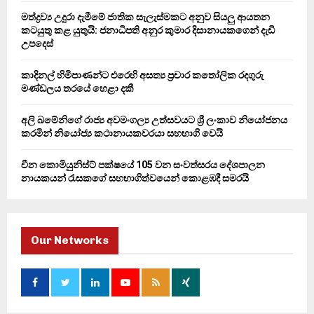
C
මත්ද්‍රව්‍ය උදුරා දැමීමේ ජාතික සැලැස්මකට අනුව සියලු ආයතන
කටයුතු කළ යුතුයි: ජනාධිපති අනුර කුමාර දිසානායකගෙන් දැඩි
H
උපදෙස්
කාදිනල් හිමිපාණන්ට එරෙහි අසත්‍ය ප්‍රචාර කතෝලික රදගුරු
මණ්ඩලය තරයේ හෙළා දකී
අලි ඛමේනිගේ රාජ්‍ය අවමංගල්‍ය උත්සවයට ශ්‍රී ලංකාව නියෝජනය
කරමින් නියෝජ්‍ය කථානායකවරයා සහභාගි වෙයි
චීන කොමියුනිස්ට් පක්ෂයේ 105 වන සංවත්සරය දේශපාලන
නායකයන් රැසකගේ සහභාගිත්වයෙන් කොළඹදී සමරයි
Our Networks