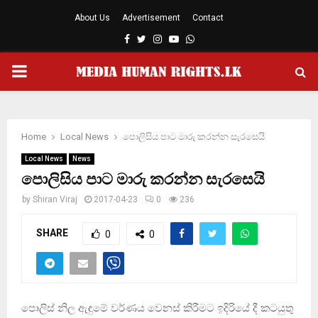
About Us
Advertisement
Contact
Facebook
Twitter
Instagram
Youtube
Whatsapp
PRIMARY
MENU
Home
Local News
පොලිසිය පාට මාරු කරන්න සැරසෙයි
Local News
News
පොලිසිය පාට මාරු කරන්න සැරසෙයි
by
Shiran Viraj
2017-04-23
0
236
SHARE
0
0
පොලිස් නිල ඇඳුමේ වර්ණය වෙනස් කිරීමට ඉදිරියේ දී කටයුතු