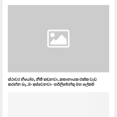
ස්ථාවර නියෝග, නීති කඩනවා..කතානායක එක්ක වැඩ
කරන්න බෑ..මං අස්වෙනවා- පාර්ලිමේන්තු මහ ලේකම්