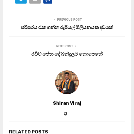
PREVIOUS POST
පරිසරය රැක ගන්න රුපියල් මිලියනයක දඩයක්
NEXT POST
රවීට පේන දේ බන්දුලට නොපෙනේ
Shiran Viraj
RELATED POSTS