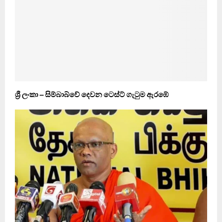
ශ්‍රී ලංකා – සිම්බාබ්වේ දෙවන ටෙස්ට් ගැටුම ඇරඹේ