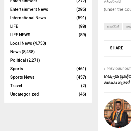
Entertainment
(277)
නියමිතයි.
(
under the co
Entertainment News
(285)
International News
(591)
LIFE
(88)
කකුළුවන්
කකු
LIFE NEWS
(89)
Local News
(4,750)
SHARE
News
(8,438)
Political
(2,271)
Sports
(461)
PREVIOUS POST
හසලක ප‍්‍රද
Sports News
(457)
සොයා ගැනේ
Travel
(2)
Uncategorized
(46)