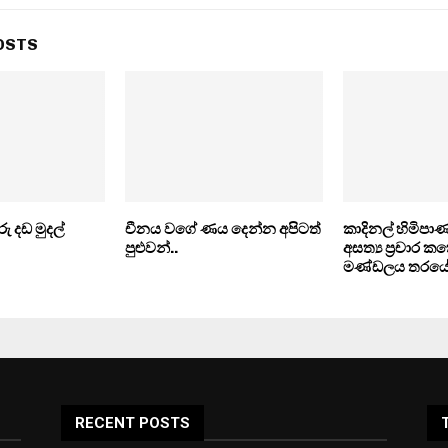
OSTS
ු දඩ මුදල්
චීනය වගේ ණය දෙන්න අපිටත්
කාදිනල් හිමිපා
පුළුවන්..
අසත්‍ය ප්‍රචාර 
මණ්ඩලය තරයේ 
RECENT POSTS