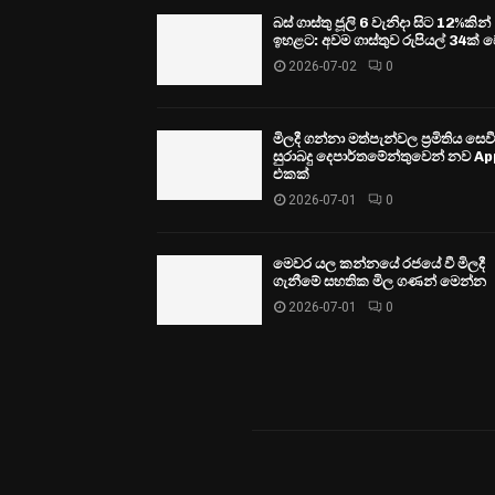
බස් ගාස්තු ජූලි 6 වැනිදා සිට 12%කින්
ඉහළට: අවම ගාස්තුව රුපියල් 34ක් ව
2026-07-02
0
මිලදී ගන්නා මත්පැන්වල ප්‍රමිතිය සෙ
සුරාබදු දෙපාර්තමේන්තුවෙන් නව Ap
එකක්
2026-07-01
0
මෙවර යල කන්නයේ රජයේ වී මිලදී
ගැනීමේ සහතික මිල ගණන් මෙන්න
2026-07-01
0