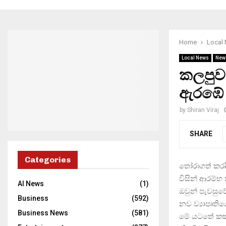
Home
Local
Local News
New
කලපුවල
ඇරඹේ
by
Shiran Viraj
SHARE
Categories
තෝරාගත් කරදිය
විසින් ආරම්භ
AI News
(1)
ඔවුන් පැවසුවේ
Business
(592)
නව ව්‍යාපෘති
Business News
(581)
මේ යටතේ කකුළ