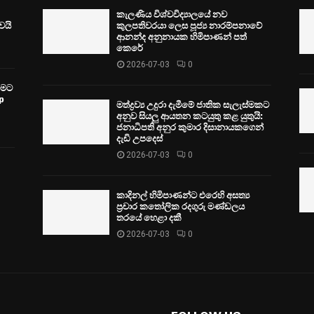
කැලණිය විශ්වවිද්‍යාලයේ නව
ෙයි
කුලපතිවරයා ලෙස පූජ්‍ය නාරම්පනාවේ
ආනන්ද අනුනායක හිමිපාණන් පත්
කෙරේ
2026-07-03
0
වීමට
p
මත්ද්‍රව්‍ය උදුරා දැමීමේ ජාතික සැලැස්මකට
අනුව සියලු ආයතන කටයුතු කළ යුතුයි:
ජනාධිපති අනුර කුමාර දිසානායකගෙන්
දැඩි උපදෙස්
2026-07-03
0
කාදිනල් හිමිපාණන්ට එරෙහි අසත්‍ය
ප්‍රචාර කතෝලික රදගුරු මණ්ඩලය
තරයේ හෙළා දකී
2026-07-03
0