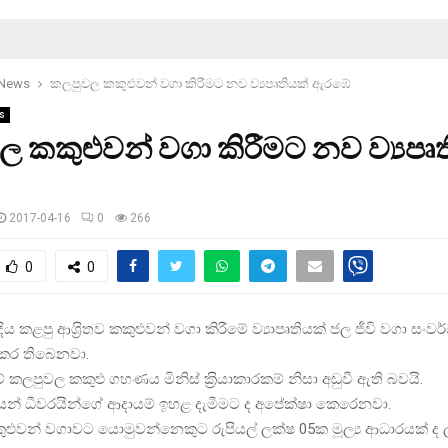
 News
කලපුවල කකුළුවන් වගා කිරීමට නව ව්‍යපෘතියක් ඇරඹේ
s
 කකුළුවන් වගා කිරීමට නව ව්‍යපෘ
2017-04-16
0
266
0
0
 කළපු ආශ‍්‍රිතව කකුළුවන් වගා කිරීමේ ව්‍යාපෘතියක් ජල ජීවි වගා සංව
 කර තිබෙනවා.
 කලපුවල කකුළු ගහණය මිනිස් ක‍්‍රියාකාරකම් නිසා අඩුවී ඇති බවයි.
යෙන් ධීවරයින්ගේ ආදායම් ඉහළ දැමීමට ද අපේක්ෂා කෙරෙනවා.
ුවන් වගාවට යොමුවන්නෙකුට රුපියල් ලක්ෂ 05ක මූල්‍ය ආධාරයක් ද 