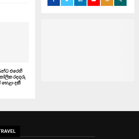
ණන්ට එරෙහි
කතෝලික රදගුරු
හෙළා දකී
TRAVEL