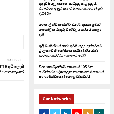
H
අනුව සියලු ආයතන කටයුතු කළ යුතුයි:
ජනාධිපති අනුර කුමාර දිසානායකගෙන් දැඩි
උපදෙස්
කාදිනල් හිමිපාණන්ට එරෙහි අසත්‍ය ප්‍රචාර
කතෝලික රදගුරු මණ්ඩලය තරයේ හෙළා
දකී
අලි ඛමේනිගේ රාජ්‍ය අවමංගල්‍ය උත්සවයට
ශ්‍රී ලංකාව නියෝජනය කරමින් නියෝජ්‍ය
කථානායකවරයා සහභාගි වෙයි
NEXT POST
TTE අධිබලැති
චීන කොමියුනිස්ට් පක්ෂයේ 105 වන
ගයක් සොයාගැනේ
සංවත්සරය දේශපාලන නායකයන් රැසකගේ
සහභාගිත්වයෙන් කොළඹදී සමරයි
Our Networks