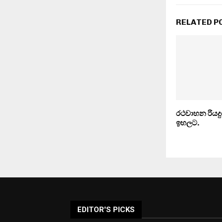
RELATED P
රථවාහන රියදුර
ඉහලට.
EDITOR'S PICKS