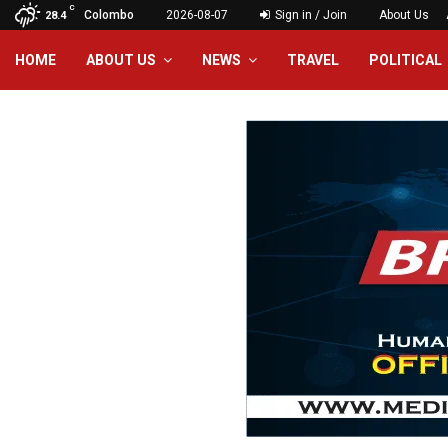
C
Colombo
2026-08-07
Sign in / Join
About Us
28.4
HOME
ABOUT US
NEWS
TRAVEL
POLITICAL