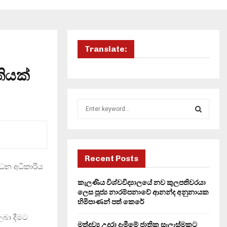
Translate:
තියක්
S
e
a
S
r
c
E
h
Recent Posts
ර්ධන අධිකාරිය
f
A
o
කැලණිය විශ්වවිද්‍යාලයේ නව කුලපතිවරයා
r
R
ලෙස පූජ්‍ය නාරම්පනාවේ ආනන්ද අනුනායක
:
හිමිපාණන් පත් කෙරේ
C
ලබා දීමට
මත්ද්‍රව්‍ය උදුරා දැමීමේ ජාතික සැලැස්මකට