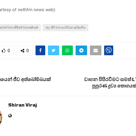
urtesy of nethfm news web
)
ළුවන් වගා කිරීමේ ව්‍යාපෘතියක්
ජල ජීවි වගා සංවර්ධන අධිකාරිය
0
0
ේශයෙන් ජීව අත්බෝම්බයක්
වාහන පිපිරවීමට සමත් L
පුපුරණ ද්‍රව්‍ය තො
Shiran Viraj