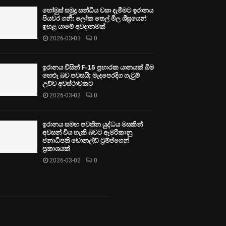
හෝමුස් සමුද්‍ර සන්ධිය වසා දැමීමට ඉරානය
පියවර ගනී: ලෝක තෙල් මිල ශීඝ්‍රයෙන්
ඉහළ යාමේ අවදානමක්
2026-03-03
0
ඉරානය විසින් F-15 ප්‍රහාරක යානයක් බිම
හෙළූ බව පවසයි; මැදපෙරදිග ගැටුම්
උච්ච අවස්ථාවකට
2026-03-02
0
ඉරානය සමඟ පවතින යුද්ධය මසකින්
අවසන් විය හැකි බවට ඇමරිකානු
ජනාධිපති ඩොනල්ඩ් ට්‍රම්ප්ගෙන්
ප්‍රකාශයක්
2026-03-02
0