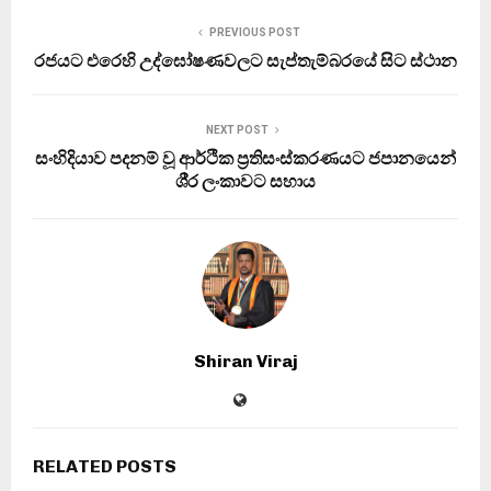
PREVIOUS POST
රජයට එරෙහි උද්ඝෝෂණවලට සැප්තැම්බරයේ සිට ස්ථාන
NEXT POST
සංහිදියාව පදනම් වූ ආර්ථික ප‍්‍රතිසංස්කරණයට ජපානයෙන්
ශී‍්‍ර ලංකාවට සහාය
Shiran Viraj
RELATED POSTS