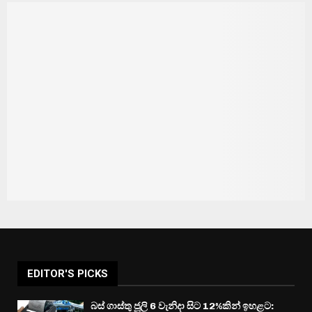
EDITOR'S PICKS
බස් ගාස්තු ජූලි 6 වැනිදා සිට 12%කින් ඉහළට: