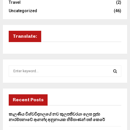
Travel
(2)
Uncategorized
(46)
Translate:
S
e
a
S
r
c
E
h
Recent Posts
f
A
o
කැලණිය විශ්වවිද්‍යාලයේ නව කුලපතිවරයා ලෙස පූජ්‍ය
r
R
නාරම්පනාවේ ආනන්ද අනුනායක හිමිපාණන් පත් කෙරේ
:
C