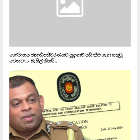
ගෝටාභය ජනාධිපතිවරණයට සූදානම් යයි කීම ගැන සතුටු
වෙනවා..- බැසිල් කියයි..