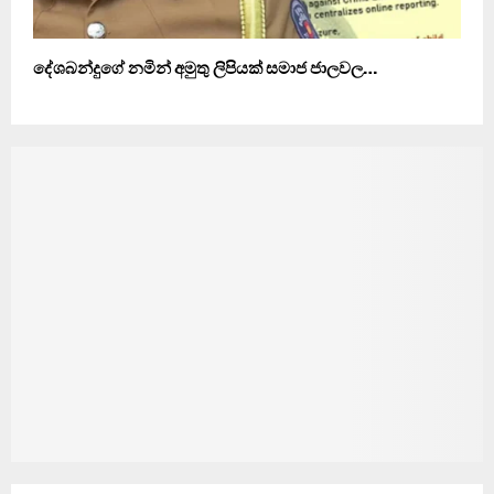
දේශබන්දුගේ නමින් අමුතු ලිපියක් සමාජ ජාලවල…