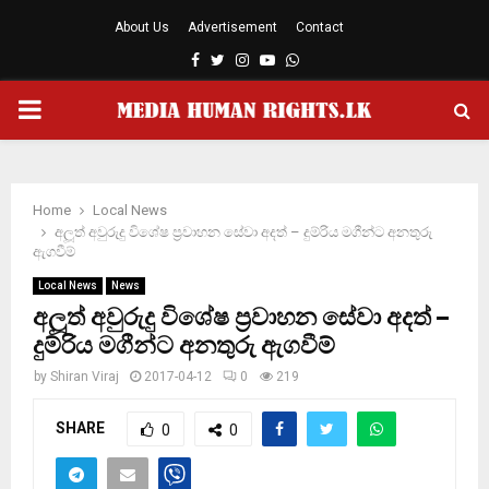
About Us
Advertisement
Contact
Facebook
Twitter
Instagram
Youtube
Whatsapp
PRIMARY
MENU
Home
Local News
අලූත් අවුරුදු විශේෂ ප‍්‍රවාහන සේවා අදත් – දුම්රිය මගීන්ට අනතුරු
ඇගවීම්
Local News
News
අලූත් අවුරුදු විශේෂ ප‍්‍රවාහන සේවා අදත් –
දුම්රිය මගීන්ට අනතුරු ඇගවීම්
by
Shiran Viraj
2017-04-12
0
219
SHARE
0
0