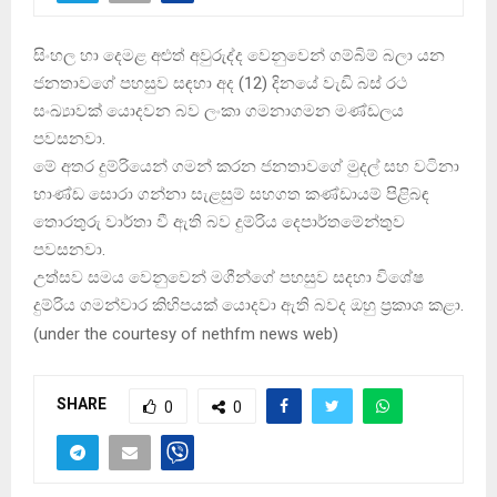
සිංහල හා දෙමළ අළුත් අවුරුද්ද වෙනුවෙන් ගම්බිම් බලා යන
ජනතාවගේ පහසුව සඳහා අද (12) දිනයේ වැඩි බස් රථ
සංඛ්‍යාවක් යොදවන බව ලංකා ගමනාගමන මණ්ඩලය
පවසනවා.
මේ අතර දුම්රියෙන් ගමන් කරන ජනතාවගේ මුදල් සහ වටිනා
භාණ්ඩ සොරා ගන්නා සැළසුම් සහගත කණ්ඩායම් පිළිබඳ
තොරතුරු වාර්තා වී ඇති බව දුම්රිය දෙපාර්තමේන්තුව
පවසනවා.
උත්සව සමය වෙනුවෙන් මගීන්ගේ පහසුව සදහා විශේෂ
දුම්රිය ගමන්වාර කිහිපයක් යොදවා ඇති බවද ඔහු ප‍්‍රකාශ කළා.
(
under the courtesy of nethfm news web
)
SHARE
0
0