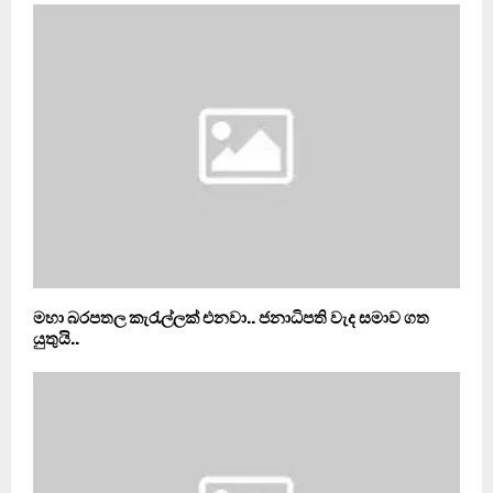
මහා බරපතල කැරැල්ලක් එනවා.. ජනාධිපති වැද සමාව ගත
යුතුයි..