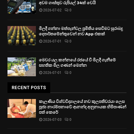
අවම ගාස්තුව රුපියල් 34ක් වෙයි
2026-07-02
0
මිලදී ගන්නා මත්පැන්වල ප්‍රමිතිය සෙවීමට සුරාබදු
දෙපාර්තමේන්තුවෙන් නව App එකක්
2026-07-01
0
මෙවර යල කන්නයේ රජයේ වී මිලදී ගැනීමේ
සහතික මිල ගණන් මෙන්න
2026-07-01
0
RECENT POSTS
කැලණිය විශ්වවිද්‍යාලයේ නව කුලපතිවරයා ලෙස
පූජ්‍ය නාරම්පනාවේ ආනන්ද අනුනායක හිමිපාණන්
පත් කෙරේ
2026-07-03
0