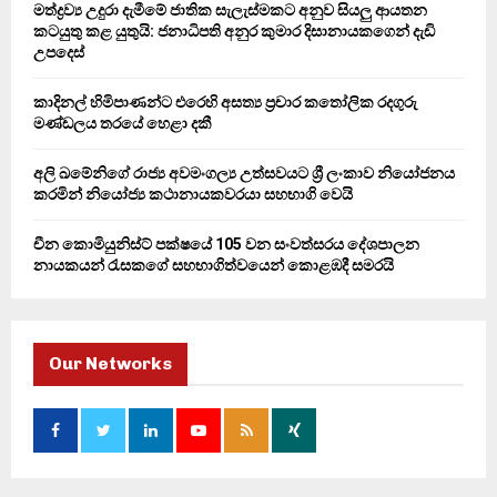
මත්ද්‍රව්‍ය උදුරා දැමීමේ ජාතික සැලැස්මකට අනුව සියලු ආයතන
කටයුතු කළ යුතුයි: ජනාධිපති අනුර කුමාර දිසානායකගෙන් දැඩි
H
උපදෙස්
කාදිනල් හිමිපාණන්ට එරෙහි අසත්‍ය ප්‍රචාර කතෝලික රදගුරු
මණ්ඩලය තරයේ හෙළා දකී
අලි ඛමේනිගේ රාජ්‍ය අවමංගල්‍ය උත්සවයට ශ්‍රී ලංකාව නියෝජනය
කරමින් නියෝජ්‍ය කථානායකවරයා සහභාගි වෙයි
චීන කොමියුනිස්ට් පක්ෂයේ 105 වන සංවත්සරය දේශපාලන
නායකයන් රැසකගේ සහභාගිත්වයෙන් කොළඹදී සමරයි
Our Networks