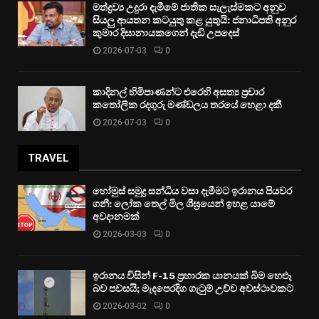
මත්ද්‍රව්‍ය උදුරා දැමීමේ ජාතික සැලැස්මකට අනුව
සියලු ආයතන කටයුතු කළ යුතුයි: ජනාධිපති අනුර
කුමාර දිසානායකගෙන් දැඩි උපදෙස්
2026-07-03
0
කාදිනල් හිමිපාණන්ට එරෙහි අසත්‍ය ප්‍රචාර
කතෝලික රදගුරු මණ්ඩලය තරයේ හෙළා දකී
2026-07-03
0
TRAVEL
හෝමුස් සමුද්‍ර සන්ධිය වසා දැමීමට ඉරානය පියවර
ගනී: ලෝක තෙල් මිල ශීඝ්‍රයෙන් ඉහළ යාමේ
අවදානමක්
2026-03-03
0
ඉරානය විසින් F-15 ප්‍රහාරක යානයක් බිම හෙළූ
බව පවසයි; මැදපෙරදිග ගැටුම් උච්ච අවස්ථාවකට
2026-03-02
0