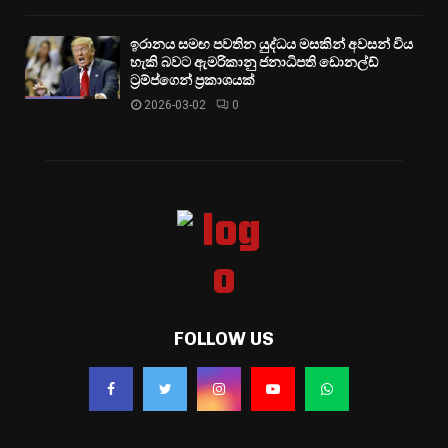
ඉරානය සමඟ පවතින යුද්ධය මසකින් අවසන් විය
හැකි බවට ඇමරිකානු ජනාධිපති ඩොනල්ඩ්
ට්‍රම්ප්ගෙන් ප්‍රකාශයක්
2026-03-02
0
FOLLOW US