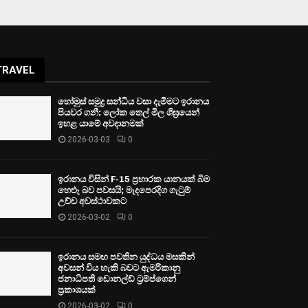
TRAVEL
හෝමුස් සමුද්‍ර සන්ධිය වසා දැමීමට ඉරානය
පියවර ගනී: ලෝක තෙල් මිල ශීඝ්‍රයෙන්
ඉහළ යාමේ අවදානමක්
2026-03-03
0
ඉරානය විසින් F-15 ප්‍රහාරක යානයක් බිම
හෙළූ බව පවසයි; මැදපෙරදිග ගැටුම්
උච්ච අවස්ථාවකට
2026-03-02
0
ඉරානය සමඟ පවතින යුද්ධය මසකින්
අවසන් විය හැකි බවට ඇමරිකානු
ජනාධිපති ඩොනල්ඩ් ට්‍රම්ප්ගෙන්
ප්‍රකාශයක්
2026-03-02
0