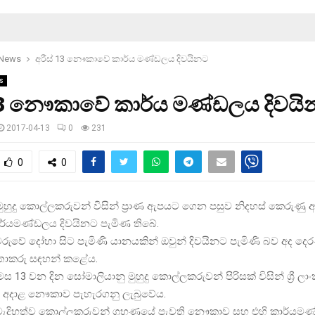
 News
අරීස් 13 නෞකාවේ කාර්ය මණ්ඩලය දිවයිනට
s
 13 නෞකාවේ කාර්ය මණ්ඩලය දිවය
2017-04-13
0
231
0
0
ුහුදු කොල්ලකරුවන් විසින් ප්‍රාණ ඇපයට ගෙන පසුව නිදහස් කෙරුණු අර
යමණ්ඩලය දිවයිනට පැමිණ තිබේ.
වරුවේ දෝහා සිට පැමිණි යානයකින් ඔවුන් දිවයිනට පැමිණි බව අද දෙ
තාකරු සඳහන් කළේය.
 මස 13 වන දින සෝමාලියානු මුහුදු කොල්ලකරුවන් පිරිසක් විසින් ශ්‍රී ලාං
 අදාළ නෞකාව පැහැරගනු ලැබුවේය.
ජය මැදිහත්ව කොල්ලකරුවන් ග්‍රහණයේ පැවති නෞකාව සහ එහි කාර්යම