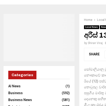
Home
Local
Local News
New
අරීස්
by
Shiran Viraj
SHARE
සෝමාලියානු ම
Categories
නෞකාවේ කාර්
ඊයේ (12) පස්
AI News
(1)
තොටුපල වාර්
පසුගිය මාර්තු
Business
(592)
දෙනෙකු සහිත
Business News
(581)
ශ්‍රී ලංකා ර