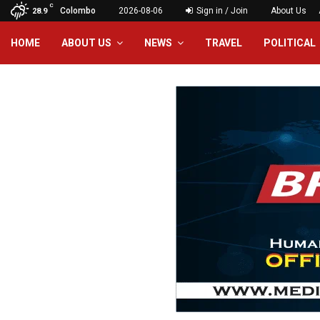
C
Colombo
2026-08-06
Sign in / Join
About Us
28.9
HOME
ABOUT US
NEWS
TRAVEL
POLITICAL