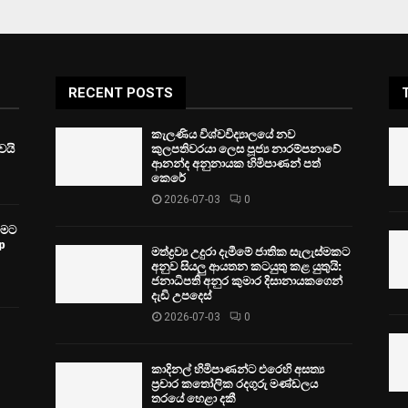
RECENT POSTS
කැලණිය විශ්වවිද්‍යාලයේ නව
ෙයි
කුලපතිවරයා ලෙස පූජ්‍ය නාරම්පනාවේ
ආනන්ද අනුනායක හිමිපාණන් පත්
කෙරේ
2026-07-03
0
වීමට
p
මත්ද්‍රව්‍ය උදුරා දැමීමේ ජාතික සැලැස්මකට
අනුව සියලු ආයතන කටයුතු කළ යුතුයි:
ජනාධිපති අනුර කුමාර දිසානායකගෙන්
දැඩි උපදෙස්
2026-07-03
0
කාදිනල් හිමිපාණන්ට එරෙහි අසත්‍ය
ප්‍රචාර කතෝලික රදගුරු මණ්ඩලය
තරයේ හෙළා දකී