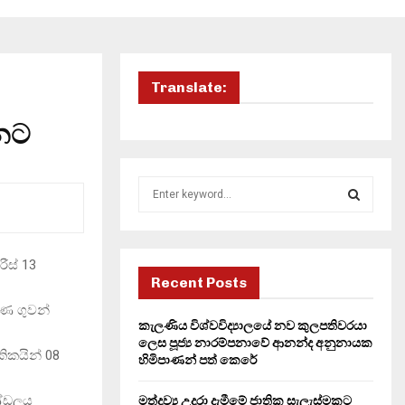
Translate:
ිනට
S
e
a
S
r
c
ීස් 13
E
h
Recent Posts
f
A
රණ ගුවන්
o
කැලණිය විශ්වවිද්‍යාලයේ නව කුලපතිවරයා
r
R
ලෙස පූජ්‍ය නාරම්පනාවේ ආනන්ද අනුනායක
කිකයින් 08
:
හිමිපාණන් පත් කෙරේ
C
ණ්ඩලය
මත්ද්‍රව්‍ය උදුරා දැමීමේ ජාතික සැලැස්මකට