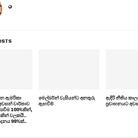
OSTS
ැන ඇමරිකා
මෙල්බර්න් වැසියන්ට අනතුරු
ඇඳිරි නීතිය කාලය
 අවසන් වාර්තාව
ඇඟවීම්
ප්‍රවාහනයට අව
‍යවීම 100%කින්,
ින් වලකයි..
්පාදනය 99%ක්..