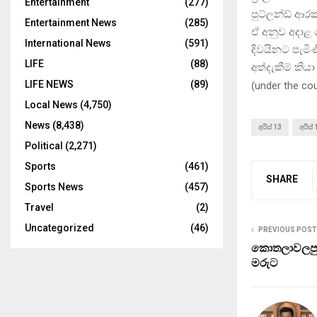
Entertainment
(277)
පුට්ලන්ඩ් ආරක
Entertainment News
(285)
ඒ අනුව අදාළ
International News
(591)
දිවයිනට පැමි
LIFE
(88)
අත්දැකීම් කියා
LIFE NEWS
(89)
(
under the co
Local News
(4,750)
News
(8,438)
අරීස් 13
අරීස
Political
(2,271)
Sports
(461)
SHARE
Sports News
(457)
Travel
(2)
Uncategorized
(46)
PREVIOUS POST
කොතලාවලපුර
මරුට