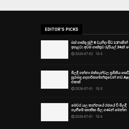
EDITOR'S PICKS
බස් ගාස්තු ජූලි 6 වැනිදා සිට 12%කින්
ඉහළට: අවම ගාස්තුව රුපියල් 34ක් ව
2026-07-02
0
මිලදී ගන්නා මත්පැන්වල ප්‍රමිතිය සෙ
සුරාබදු දෙපාර්තමේන්තුවෙන් නව Ap
එකක්
2026-07-01
0
මෙවර යල කන්නයේ රජයේ වී මිලදී
ගැනීමේ සහතික මිල ගණන් මෙන්න
2026-07-01
0