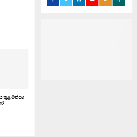
 තුළ මත්ස්‍ය
සර