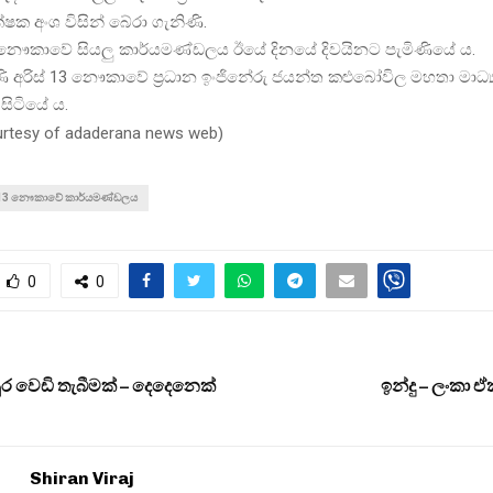
්ෂක අංශ විසින් බේරා ගැනිණි.
 නෞකාවේ සියලු කාර්යමණ්ඩලය ඊයේ දිනයේ දිවයිනට පැමිණියේ ය.
ණි අරිස් 13 නෞකාවේ ප්‍රධාන ඉංජිනේරු ජයන්ත කළුබෝවිල මහතා මාධ්
 සිටියේ ය.
urtesy of adaderana news web
)
් 13 නෞකාවේ කාර්යමණ්ඩලය
0
0
 වෙඩි තැබීමක් – දෙදෙනෙක්
ඉන්දු – ලංකා 
Shiran Viraj