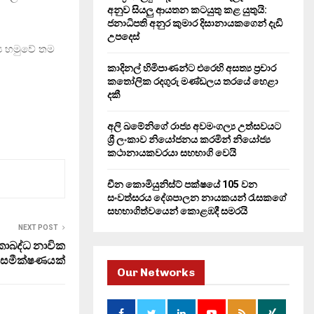
H
අනුව සියලු ආයතන කටයුතු කළ යුතුයි:
ජනාධිපති අනුර කුමාර දිසානායකගෙන් දැඩි
උපදෙස්
‍ය හමුවේ තම
කාදිනල් හිමිපාණන්ට එරෙහි අසත්‍ය ප්‍රචාර
කතෝලික රදගුරු මණ්ඩලය තරයේ හෙළා
දකී
අලි ඛමේනිගේ රාජ්‍ය අවමංගල්‍ය උත්සවයට
ශ්‍රී ලංකාව නියෝජනය කරමින් නියෝජ්‍ය
කථානායකවරයා සහභාගි වෙයි
චීන කොමියුනිස්ට් පක්ෂයේ 105 වන
සංවත්සරය දේශපාලන නායකයන් රැසකගේ
සහභාගිත්වයෙන් කොළඹදී සමරයි
NEXT POST
ඒකාබද්ධ නාවික
සමීක්ෂණයක්
Our Networks