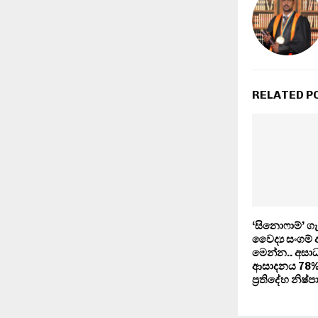
RELATED P
‘සිනොෆාම්’ ග
වෛද්‍ය සංගම්
මෙන්න.. අසාධ්
ආසාදනය 78%ක
ප‍්‍රතිදේහ නිෂ