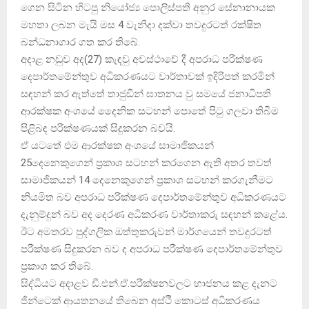
ගෙන සිටින හිටපු නියෝජ්‍ය පොලිස්පති අනුර සේනානායක
මහතා ලබන මැයි මස 4 වැනිදා දක්වා තවදුරටත් රක්ෂිත
බන්ධනාගාර ගත කර තිබේ.
අදාළ නඩුව අද(27) කැඳවු අවස්ථාවේ දී අපරාධ පරීක්ෂණ
දෙපාර්තමේන්තුව අධිකරණයට වාර්තාවක් ඉදිරිපත් කරමින්
සඳහන් කර ඇත්තේ තාජුඩීන් ඝාතනය වු සමයේ ජනාධිපති
ආරක්ෂක අංශයේ දෛනික සටහන් පොතේ පිටු ගලවා තිබීම
පිළිබඳ පරීක්ෂණයක් සිදුකරන බවයි.
ඒ යටතේ එම ආරක්ෂක අංශයේ සාමාජිකයන්
25දෙනෙකුගෙන් ප්‍රකාශ සටහන් කරගෙන ඇති අතර තවත්
සාමාජිකයන් 14 දෙනෙකුගෙන් ප්‍රකාශ සටහන් කරගැනීමට
නියමිත බව අපරාධ පරීක්ෂණ දෙපාර්තමේන්තුව අධිකරණයට
දැනුම්දුන් බව අද දෙරණ අධිකරණ වාර්තාකරු සඳහන් කළේය.
ඊට අමතරව පුද්ගලික ඔත්තුකරුවන් මාර්ගයෙන් තවදුරටත්
පරීක්ෂණ සිදුකරන බව ද අපරාධ පරීක්ෂණ දෙපාර්තමේන්තුව
ප්‍රකාශ කර තිබේ.
සිද්ධියට අදාළව ඩී.එන්.ඒ.පරීක්ෂනවලට භාජනය කළ දැනට
ජින්ටෙක් ආයතනයේ තිබෙන අස්ථි කොටස් අධිකරණය