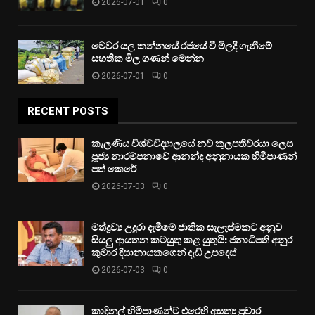
2026-07-01
0
මෙවර යල කන්නයේ රජයේ වී මිලදී ගැනීමේ
සහතික මිල ගණන් මෙන්න
2026-07-01
0
RECENT POSTS
කැලණිය විශ්වවිද්‍යාලයේ නව කුලපතිවරයා ලෙස
පූජ්‍ය නාරම්පනාවේ ආනන්ද අනුනායක හිමිපාණන්
පත් කෙරේ
2026-07-03
0
මත්ද්‍රව්‍ය උදුරා දැමීමේ ජාතික සැලැස්මකට අනුව
සියලු ආයතන කටයුතු කළ යුතුයි: ජනාධිපති අනුර
කුමාර දිසානායකගෙන් දැඩි උපදෙස්
2026-07-03
0
කාදිනල් හිමිපාණන්ට එරෙහි අසත්‍ය ප්‍රචාර