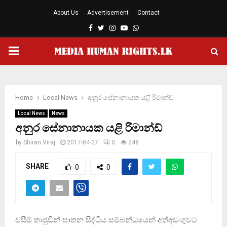
About Us
Advertisement
Contact
Facebook
Twitter
Instagram
Youtube
Whatsapp
PRIMARY
MENU
Home
Local News
අනුර සේනානායක යළි රිමාන්ඩ්
Local News
News
අනුර සේනානායක යළි රිමාන්ඩ්
by
Shiran Viraj
2017-04-27
0
248
SHARE
0
0
වසීම් තාජුඩීන් ඝාතන සිද්ධිය සම්බන්ධයෙන් අත්අඩංගුවට