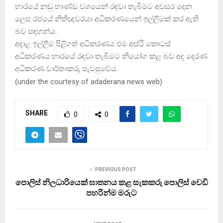
භාරයේ නඩු භාණ්ඩ වශයෙන් රඳවා තැබීමට අවසර දෙන
ලෙස රජයේ නීතීඥවරයා අධිකරණයෙන් ඉල්ලිමක් කර ඇති
බව සඳහන්ය.
අදාළ ඉල්ලීම පිළිගත් අධිකරණය එම අස්ථි කොටස්
අධිකරණය භාරයේ රඳවා තැබීමට නියෝග කළ බව අද දෙරණ
අධිකරණ වාර්තාකරු පැවසුවේය.
(
under the courtesy of adaderana news web
)
SHARE
0
0
PREVIOUS POST
පොලිස් නිලධාරියෙක් ඝාතනය කළ සැකකරු පොලිස් වෙඩි
පහරින්ම මරුට