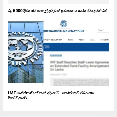
රු. 5000 දීමනාව පාසැල් දරුවන් ප්‍රවාහනය කරන රියදුරන්ටත්
IMF යෝජනාව අවසන් අදියරට.. යෝජනාව විධායක
මණ්ඩලයට..