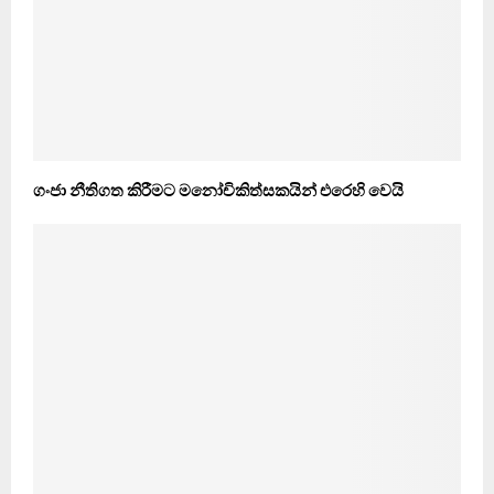
ගංජා නීතිගත කිරීමට මනෝචිකිත්සකයින් එරෙහි වෙයි