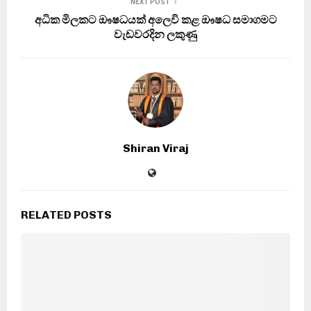
NEXT POST
අධික මිලකට ඖෂධයක් අලෙවි කළ ඖෂධ සමාගමට
වැඩවරදින ලකුණු
Shiran Viraj
RELATED POSTS