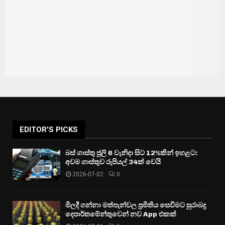
EDITOR'S PICKS
බස් ගාස්තු ජූලි 6 වැනිදා සිට 12%කින් ඉහළට:
අවම ගාස්තුව රුපියල් 34ක් වෙයි
2026-07-02
0
මිලදී ගන්නා මත්පැන්වල ප්‍රමිතිය සෙවීමට සුරාබදු
දෙපාර්තමේන්තුවෙන් නව App එකක්