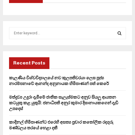
S
e
a
S
r
c
E
h
Recent Posts
f
A
o
කැලණිය විශ්වවිද්‍යාලයේ නව කුලපතිවරයා ලෙස පූජ්‍ය
r
R
නාරම්පනාවේ ආනන්ද අනුනායක හිමිපාණන් පත් කෙරේ
:
C
මත්ද්‍රව්‍ය උදුරා දැමීමේ ජාතික සැලැස්මකට අනුව සියලු ආයතන
කටයුතු කළ යුතුයි: ජනාධිපති අනුර කුමාර දිසානායකගෙන් දැඩි
H
උපදෙස්
කාදිනල් හිමිපාණන්ට එරෙහි අසත්‍ය ප්‍රචාර කතෝලික රදගුරු
මණ්ඩලය තරයේ හෙළා දකී