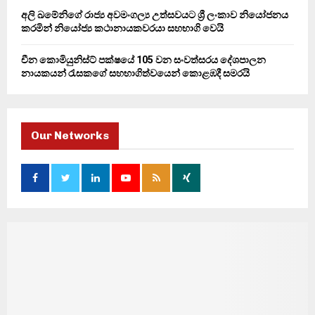
අලි ඛමේනිගේ රාජ්‍ය අවමංගල්‍ය උත්සවයට ශ්‍රී ලංකාව නියෝජනය
කරමින් නියෝජ්‍ය කථානායකවරයා සහභාගි වෙයි
චීන කොමියුනිස්ට් පක්ෂයේ 105 වන සංවත්සරය දේශපාලන
නායකයන් රැසකගේ සහභාගිත්වයෙන් කොළඹදී සමරයි
Our Networks