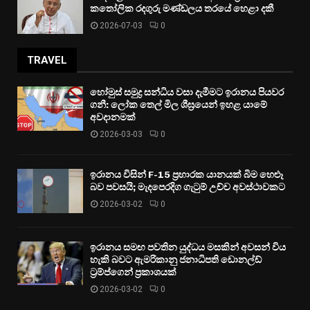
කතෝලික රදගුරු මණ්ඩලය තරයේ හෙළා දකී
2026-07-03
0
TRAVEL
හෝමුස් සමුද්‍ර සන්ධිය වසා දැමීමට ඉරානය පියවර
ගනී: ලෝක තෙල් මිල ශීඝ්‍රයෙන් ඉහළ යාමේ
අවදානමක්
2026-03-03
0
ඉරානය විසින් F-15 ප්‍රහාරක යානයක් බිම හෙළූ
බව පවසයි; මැදපෙරදිග ගැටුම් උච්ච අවස්ථාවකට
2026-03-02
0
ඉරානය සමඟ පවතින යුද්ධය මසකින් අවසන් විය
හැකි බවට ඇමරිකානු ජනාධිපති ඩොනල්ඩ්
ට්‍රම්ප්ගෙන් ප්‍රකාශයක්
2026-03-02
0