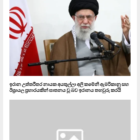
ඉරාන උත්තරීතර නායක අයතුල්ලා අලි කමේනි ඇමරිකානු සහ
ඊශ්‍රායල ප්‍රහාරයකින් ඝාතනය වූ බව ඉරානය තහවුරු කරයි