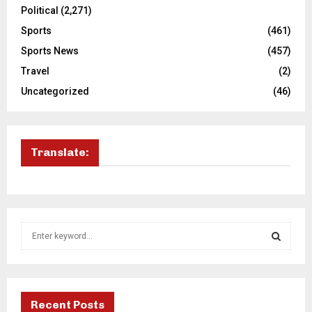
Political
(2,271)
Sports
(461)
Sports News
(457)
Travel
(2)
Uncategorized
(46)
Translate:
S
e
a
S
r
c
E
h
Recent Posts