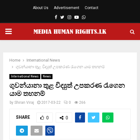
About Us
Advertisement
Contact
Facebook
Twitter
Instagram
Youtube
Whatsapp
PRIMARY
MENU
Home
International News
ගුවන්යානා තුළ විද්‍යුත් උපකරණ රැගෙන යාම තහනම්
International News
News
ගුවන්යානා තුළ විද්‍යුත් උපකරණ රැගෙන
යාම තහනම්
by
Shiran Viraj
2017-03-22
0
266
SHARE
0
0