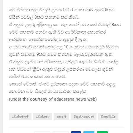
ගුවන්යානා තුළ විද්‍යුත් උපකරණ රැගෙන යාම අමෙරිකාව
විසින් රටවල් 8කට තහනම් කර තිබේ.
ඒ අනුව උතුරු අප්‍රිකානු සහ මැඳ පෙරදිගට අයත් රටවල් 8කට
මෙම තහනම පනවා ඇති බව අමෙරිකානු අභ්‍යන්තර
ආරක්ෂක දෙපාර්තමේන්තුව දැනුම් දී ඇත.
අමෙරිකාවේ ගුවන් තොටුපළ 10ක ගුවන් මෙහෙයුම් සිදුවන
ගුවන් සමාගම් 9කට මෙම තහනම බලපැවැත්වෙනු ඇත.
ඒ අනුව ලැප්ටොප් පරිගනක, ටැබ්ලට් කැමරා, ඩී.වී.ඩී. යන්ත්‍ර
සහ වීඩියෝ ක්‍රීඩා ඇතුළු විද්‍යුත් උපකරණ මෙලෙස ගුවන්
මඟින් රැගෙනයාම තහනම්වේ.
කෙසේ වෙතත් ජංගම දුරකතන සඳහා මෙම තහනම අදාළ
නොවන බව විදෙස් මාධ්‍ය වාර්තා කළේය.
(
under the courtesy of adaderana news web
)
ගුවන් සමාගම්
ගුවන්යානා
තහනම
විද්‍යුත් උපකරණ
විදෙස් මාධ්‍ය