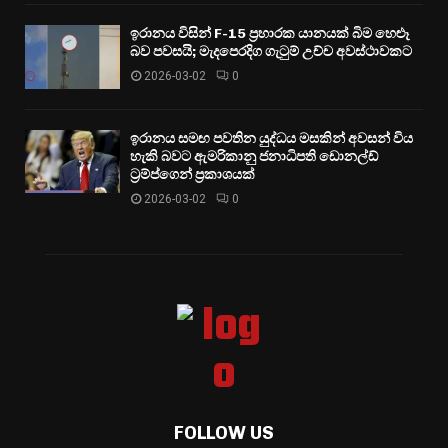
ඉරානය විසින් F-15 ප්‍රහාරක යානයක් බිම හෙළූ
බව පවසයි; මැදපෙරදිග ගැටුම් උච්ච අවස්ථාවකට
2026-03-02
0
ඉරානය සමඟ පවතින යුද්ධය මසකින් අවසන් විය
හැකි බවට ඇමරිකානු ජනාධිපති ඩොනල්ඩ්
ට්‍රම්ප්ගෙන් ප්‍රකාශයක්
2026-03-02
0
FOLLOW US