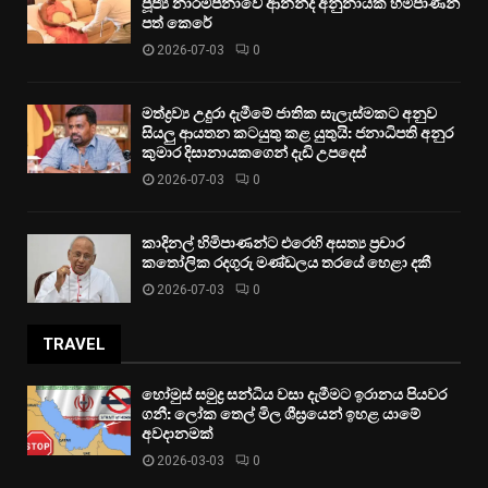
පූජ්‍ය නාරම්පනාවේ ආනන්ද අනුනායක හිමිපාණන්
පත් කෙරේ
2026-07-03
0
මත්ද්‍රව්‍ය උදුරා දැමීමේ ජාතික සැලැස්මකට අනුව
සියලු ආයතන කටයුතු කළ යුතුයි: ජනාධිපති අනුර
කුමාර දිසානායකගෙන් දැඩි උපදෙස්
2026-07-03
0
කාදිනල් හිමිපාණන්ට එරෙහි අසත්‍ය ප්‍රචාර
කතෝලික රදගුරු මණ්ඩලය තරයේ හෙළා දකී
2026-07-03
0
TRAVEL
හෝමුස් සමුද්‍ර සන්ධිය වසා දැමීමට ඉරානය පියවර
ගනී: ලෝක තෙල් මිල ශීඝ්‍රයෙන් ඉහළ යාමේ
අවදානමක්
2026-03-03
0