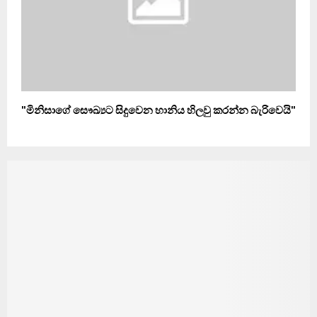
"මිනිසාගේ සෞඛ්‍යට සිදුවෙන හානිය හිලවු කරන්න බැරිවෙයි"