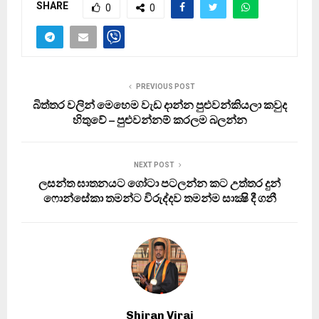
SHARE
0
0
PREVIOUS POST
බිත්තර වලින් මෙහෙම වැඩ දාන්න පුළුවන්කියලා කවුද
හිතුවේ – පුළුවන්නම් කරලම බලන්න
NEXT POST
ලසන්ත ඝාතනයට ගෝටා පටලන්න කට උත්තර දුන්
ෆොන්සේකා තමන්ට විරුද්දව තමන්ම සාක්‍ෂි දී ගනී
Shiran Viraj