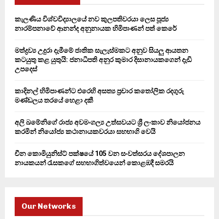
f
A
o
කැලණිය විශ්වවිද්‍යාලයේ නව කුලපතිවරයා ලෙස පූජ්‍ය
r
R
නාරම්පනාවේ ආනන්ද අනුනායක හිමිපාණන් පත් කෙරේ
:
C
මත්ද්‍රව්‍ය උදුරා දැමීමේ ජාතික සැලැස්මකට අනුව සියලු ආයතන
කටයුතු කළ යුතුයි: ජනාධිපති අනුර කුමාර දිසානායකගෙන් දැඩි
H
උපදෙස්
කාදිනල් හිමිපාණන්ට එරෙහි අසත්‍ය ප්‍රචාර කතෝලික රදගුරු
මණ්ඩලය තරයේ හෙළා දකී
අලි ඛමේනිගේ රාජ්‍ය අවමංගල්‍ය උත්සවයට ශ්‍රී ලංකාව නියෝජනය
කරමින් නියෝජ්‍ය කථානායකවරයා සහභාගි වෙයි
චීන කොමියුනිස්ට් පක්ෂයේ 105 වන සංවත්සරය දේශපාලන
නායකයන් රැසකගේ සහභාගිත්වයෙන් කොළඹදී සමරයි
Our Networks