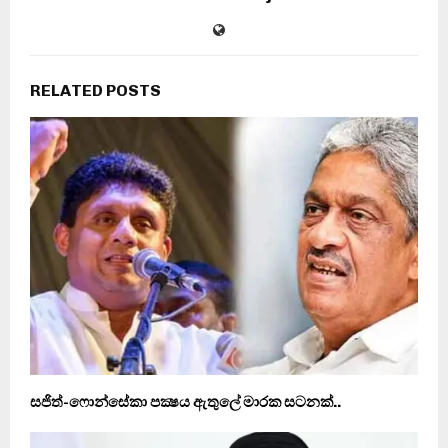
RELATED POSTS
සජිත්-ෆොන්සේකා පක්‍ෂය ඇතුලේ මාරක සටනක්..