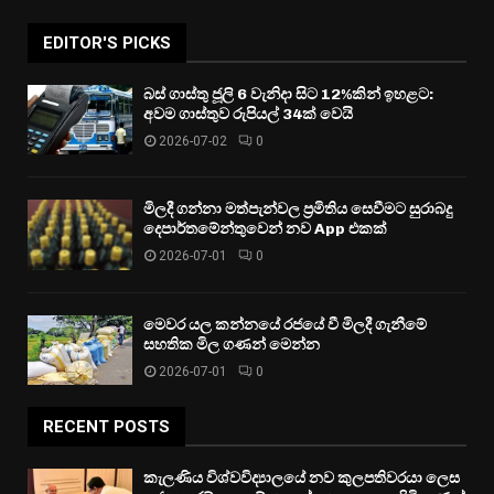
EDITOR'S PICKS
බස් ගාස්තු ජූලි 6 වැනිදා සිට 12%කින් ඉහළට:
අවම ගාස්තුව රුපියල් 34ක් වෙයි
2026-07-02
0
මිලදී ගන්නා මත්පැන්වල ප්‍රමිතිය සෙවීමට සුරාබදු
දෙපාර්තමේන්තුවෙන් නව App එකක්
2026-07-01
0
මෙවර යල කන්නයේ රජයේ වී මිලදී ගැනීමේ
සහතික මිල ගණන් මෙන්න
2026-07-01
0
RECENT POSTS
කැලණිය විශ්වවිද්‍යාලයේ නව කුලපතිවරයා ලෙස