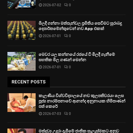
2026-07-02
0
මිලදී ගන්නා මත්පැන්වල ප්‍රමිතිය සෙවීමට සුරාබදු
දෙපාර්තමේන්තුවෙන් නව App එකක්
2026-07-01
0
මෙවර යල කන්නයේ රජයේ වී මිලදී ගැනීමේ
සහතික මිල ගණන් මෙන්න
2026-07-01
0
RECENT POSTS
කැලණිය විශ්වවිද්‍යාලයේ නව කුලපතිවරයා ලෙස
පූජ්‍ය නාරම්පනාවේ ආනන්ද අනුනායක හිමිපාණන්
පත් කෙරේ
2026-07-03
0
මත්ද්‍රව්‍ය උදුරා දැමීමේ ජාතික සැලැස්මකට අනුව