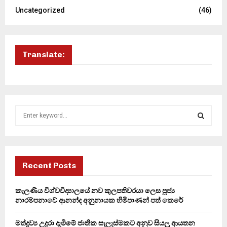
Uncategorized
(46)
Translate:
S
e
a
S
r
c
E
h
Recent Posts
f
A
o
කැලණිය විශ්වවිද්‍යාලයේ නව කුලපතිවරයා ලෙස පූජ්‍ය
r
R
නාරම්පනාවේ ආනන්ද අනුනායක හිමිපාණන් පත් කෙරේ
:
C
මත්ද්‍රව්‍ය උදුරා දැමීමේ ජාතික සැලැස්මකට අනුව සියලු ආයතන