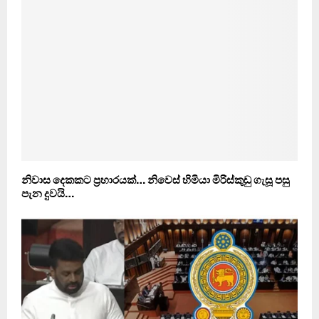
නිවාස දෙකකට ප්‍රහාරයක්… නිවෙස් හිමියා මිරිස්කුඩු ගැසූ පසු
පැන දුවයි…