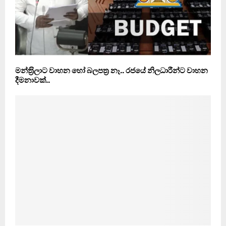
මන්ත‍්‍රිලාට වාහන හෝ බලපත‍්‍ර නෑ.. රජයේ නිලධාරීන්ට වාහන
දීමනාවක්..