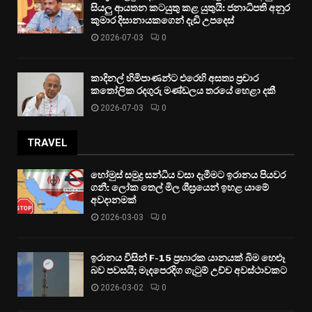
සියලු ආයතන කටයුතු කළ යුතුයි: ජනාධිපති අනුර
කුමාර දිසානායකගෙන් දැඩි උපදෙස්
2026-07-03
0
කාදිනල් හිමිපාණන්ට එරෙහි අසත්‍ය ප්‍රචාර
කතෝලික රදගුරු මණ්ඩලය තරයේ හෙළා දකී
2026-07-03
0
TRAVEL
හෝමුස් සමුද්‍ර සන්ධිය වසා දැමීමට ඉරානය පියවර
ගනී: ලෝක තෙල් මිල ශීඝ්‍රයෙන් ඉහළ යාමේ
අවදානමක්
2026-03-03
0
ඉරානය විසින් F-15 ප්‍රහාරක යානයක් බිම හෙළූ
බව පවසයි; මැදපෙරදිග ගැටුම් උච්ච අවස්ථාවකට
2026-03-02
0