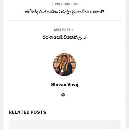
PREVIOUS POST
මහින්ද රාජපක්ෂට එල්ල වූ චෝදනා කෝ?
NEXT POST
එරංග පෙම්වතෙක්‌ලු…!
Shiran Viraj
RELATED POSTS