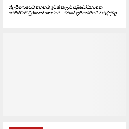
ග්ලයිෆොසෙට් තහනම ඉවත් කලාට පළිබෝධනාශක
රෙජිස්ටාර් ධුරයෙන් නෙරපයි.. රජයේ ප්‍රතිපත්තියට විරුද්දයිලු..