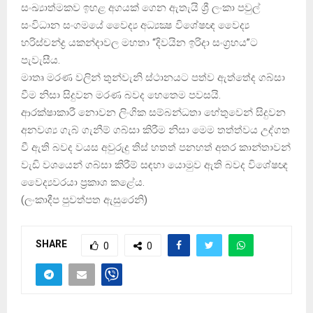
සංඛ්‍යාත්මකව ඉහළ අගයක්‌ ගෙන ඇතැයි ශ්‍රී ලංකා පවුල්
සංවිධාන සංගමයේ වෛද්‍ය අධ්‍යක්‍ෂ විශේෂඥ වෛද්‍ය
හරිස්‌චන්ද්‍ර යකන්දාවල මහතා “දිවයින ඉරිදා සංග්‍රහය”ට
පැවැසීය.
මාතෘ මරණ වලින් තුන්වැනි ස්‌ථානයට පත්ව ඇත්තේද ගබ්සා
වීම නිසා සිදුවන මරණ බවද හෙතෙම පවසයි.
ආරක්‌ෂාකාරී නොවන ලිංගික සම්බන්ධතා හේතුවෙන් සිදුවන
අනවශ්‍ය ගැබ් ගැනීම් ගබ්සා කිරීම නිසා මෙම තත්ත්වය උද්ගත
වී ඇති බවද වයස අවුරුදු තිස්‌ හතත් පනහත් අතර කාන්තාවන්
වැඩි වශයෙන් ගබ්සා කිරීම් සඳහා යොමුව ඇති බවද විශේෂඥ
වෛද්‍යවරයා ප්‍රකාශ කළේය.
(
)
ලංකාදීප පුවත්පත ඇසුරෙනි
SHARE
0
0