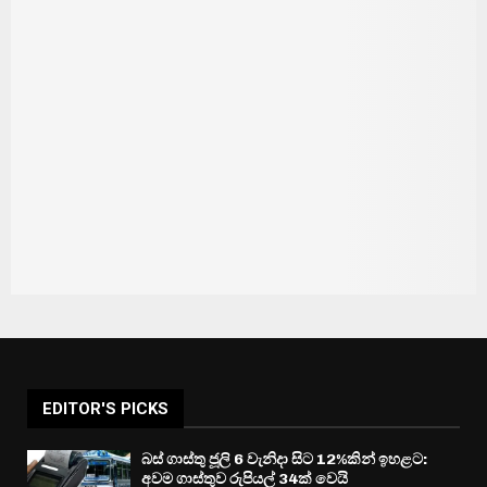
EDITOR'S PICKS
බස් ගාස්තු ජූලි 6 වැනිදා සිට 12%කින් ඉහළට:
අවම ගාස්තුව රුපියල් 34ක් වෙයි