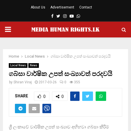
About Us
Advertisement
Contact
Facebook
Twitter
Instagram
Youtube
Whatsapp
PRIMARY
MENU
Home
Local News
ගබ්සා වාර්ෂික උපත් සංඛ්‍යාවත් පරදවයි
Local News
News
ගබ්සා වාර්ෂික උපත් සංඛ්‍යාවත් පරදවයි
by
Shiran Viraj
2017-03-26
0
355
SHARE
0
0
ශ්‍රී ලංකාවේ වාර්ෂික උපත් සංඛ්‍යාව අභිභවා ගබ්සා කිරීම්