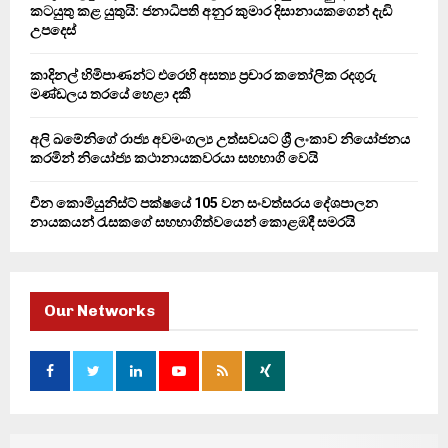
කටයුතු කළ යුතුයි: ජනාධිපති අනුර කුමාර දිසානායකගෙන් දැඩි
H
උපදෙස්
කාදිනල් හිමිපාණන්ට එරෙහි අසත්‍ය ප්‍රචාර කතෝලික රදගුරු
මණ්ඩලය තරයේ හෙළා දකී
අලි ඛමේනිගේ රාජ්‍ය අවමංගල්‍ය උත්සවයට ශ්‍රී ලංකාව නියෝජනය
කරමින් නියෝජ්‍ය කථානායකවරයා සහභාගි වෙයි
චීන කොමියුනිස්ට් පක්ෂයේ 105 වන සංවත්සරය දේශපාලන
නායකයන් රැසකගේ සහභාගිත්වයෙන් කොළඹදී සමරයි
Our Networks