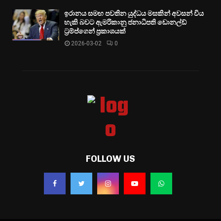
ඉරානය සමඟ පවතින යුද්ධය මසකින් අවසන් විය
හැකි බවට ඇමරිකානු ජනාධිපති ඩොනල්ඩ්
ට්‍රම්ප්ගෙන් ප්‍රකාශයක්
2026-03-02
0
FOLLOW US