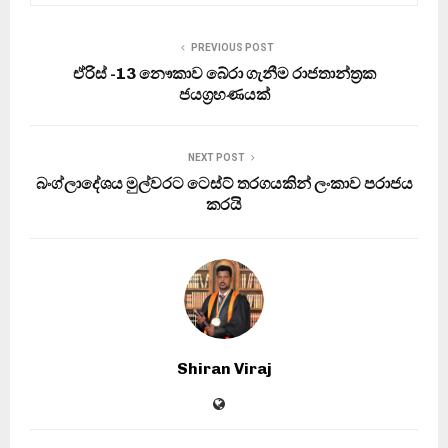
PREVIOUS POST
ඒරිස් -13 නෞකාව බේරා ගැනීම රාජතාන්ත්‍රක
ජයග්‍රහණයක්
NEXT POST
බංග්ලාදේශය මුල්වරට ටෙස්ට් තරගයකින් ලංකාව පරාජය
කරයි
Shiran Viraj