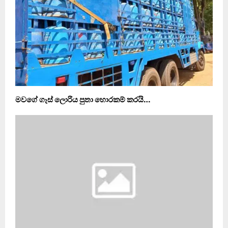
මවගේ ගෑස් ලොරිය පුතා හොරකම් කරයි…