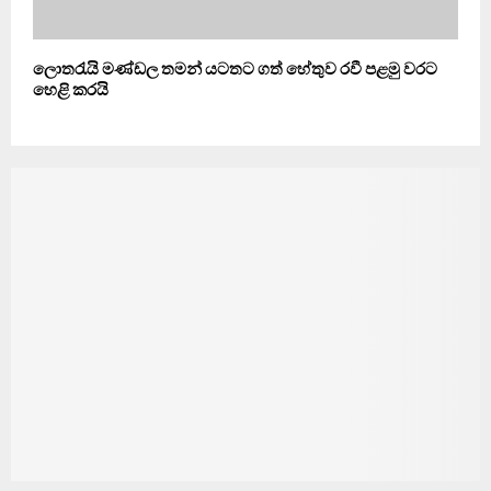
ලොතරැයි මණ්ඩල තමන් යටතට ගත් හේතුව රවී පළමු වරට
හෙළි කරයි