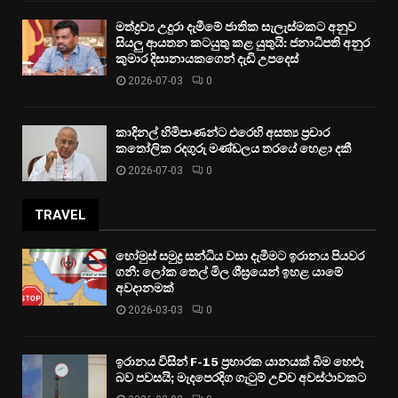
මත්ද්‍රව්‍ය උදුරා දැමීමේ ජාතික සැලැස්මකට අනුව
සියලු ආයතන කටයුතු කළ යුතුයි: ජනාධිපති අනුර
කුමාර දිසානායකගෙන් දැඩි උපදෙස්
2026-07-03
0
කාදිනල් හිමිපාණන්ට එරෙහි අසත්‍ය ප්‍රචාර
කතෝලික රදගුරු මණ්ඩලය තරයේ හෙළා දකී
2026-07-03
0
TRAVEL
හෝමුස් සමුද්‍ර සන්ධිය වසා දැමීමට ඉරානය පියවර
ගනී: ලෝක තෙල් මිල ශීඝ්‍රයෙන් ඉහළ යාමේ
අවදානමක්
2026-03-03
0
ඉරානය විසින් F-15 ප්‍රහාරක යානයක් බිම හෙළූ
බව පවසයි; මැදපෙරදිග ගැටුම් උච්ච අවස්ථාවකට