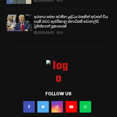
2026-03-02
0
ඉරානය සමඟ පවතින යුද්ධය මසකින් අවසන් විය
හැකි බවට ඇමරිකානු ජනාධිපති ඩොනල්ඩ්
ට්‍රම්ප්ගෙන් ප්‍රකාශයක්
2026-03-02
0
FOLLOW US