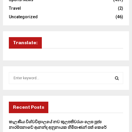
Travel
(2)
Uncategorized
(46)
Translate:
S
e
a
S
r
c
E
h
Recent Posts
f
A
o
කැලණිය විශ්වවිද්‍යාලයේ නව කුලපතිවරයා ලෙස පූජ්‍ය
r
R
නාරම්පනාවේ ආනන්ද අනුනායක හිමිපාණන් පත් කෙරේ
: