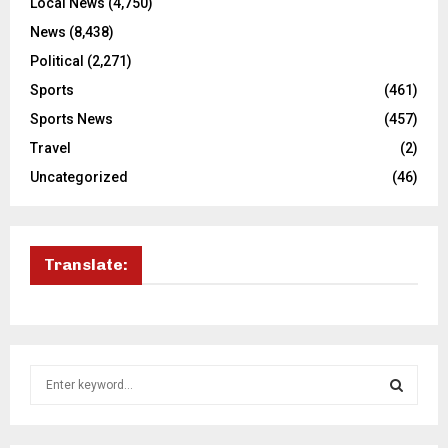
Local News
(4,750)
News
(8,438)
Political
(2,271)
Sports
(461)
Sports News
(457)
Travel
(2)
Uncategorized
(46)
Translate:
S
e
a
S
r