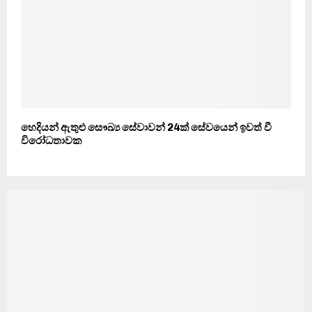
හෙදියන් ඇතුළු සෞඛ්‍ය සේවාවන් 24ක් සේවයෙන් ඉවත් වී
විරෝධතාවක