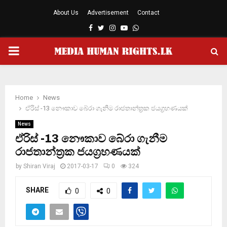
About Us
Advertisement
Contact
Facebook
Twitter
Instagram
Youtube
Whatsapp
PRIMARY
MENU
Home
News
ඒරිස් -13 නෞකාව බේරා ගැනීම රාජතාන්ත්‍රක ජයග්‍රහණයක්
News
ඒරිස් -13 නෞකාව බේරා ගැනීම
රාජතාන්ත්‍රක ජයග්‍රහණයක්
by
Shiran Viraj
2017-03-17
0
324
SHARE
0
0