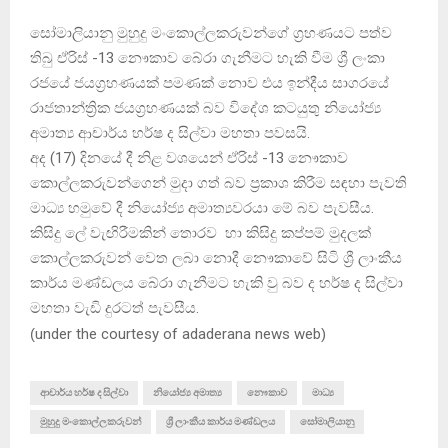
සෝමාලියානු මුහුදු මංකොල්ලකරුවන්ගේ ග්‍රහණයට පත්ව
තිබු ඒරිස් -13 නෞකාව බේරා ගැනීමට හැකි වීම ශ්‍රී ලංකා
රජයේ ජයග්‍රහණයක් පමණක් නොව එය ඉන්දීය සාගරයේ
රාජතාන්ත්‍රික ජයග්‍රහණයක් බව විදේශ කටයුතු නියෝජ්‍ය
අමාත්‍ය ආචාර්ය හර්ෂ ද සිල්වා මහතා පවසයි.
අද (17) දිනයේ දී නිළ වශයෙන් ඒරිස් -13 නෞකාව
කොල්ලකරුවන්ගෙන් මුදා ගත් බව ප්‍රකාශ කිරීම සඳහා පැවති
මාධ්‍ය හමුවේ දී නියෝජ්‍ය අමාත්‍යවරයා මේ බව පැවසීය.
කිසිදු ලේ වැඟිරීමකින් තොරව හා කිසිදු කප්පම් මුදලක්
කොල්ලකරුවන් වෙත ලබා නොදී නෞකාවේ සිටි ශ්‍රී ලාංකීය
කාර්ය මණ්ඩලය බේරා ගැනීමට හැකි වු බව ද හර්ෂ ද සිල්වා
මහතා වැඩි දුරටත් පැවසීය.
(
under the courtesy of adaderana news web
)
ආචාර්ය හර්ෂ ද සිල්වා
නියෝජ්‍ය අමාත්‍ය
නෞකාව
මාධ්‍ය
මුහුදු මංකොල්ලකරුවන්
ශ්‍රී ලාංකීය කාර්ය මණ්ඩලය
සෝමාලියානු