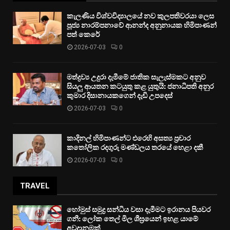
කැලණිය විශ්වවිද්‍යාලයේ නව කුලපතිවරයා ලෙස
පූජ්‍ය නාරම්පනාවේ ආනන්ද අනුනායක හිමිපාණන්
පත් කෙරේ
2026-07-03
0
මත්ද්‍රව්‍ය උදුරා දැමීමේ ජාතික සැලැස්මකට අනුව
සියලු ආයතන කටයුතු කළ යුතුයි: ජනාධිපති අනුර
කුමාර දිසානායකගෙන් දැඩි උපදෙස්
2026-07-03
0
කාදිනල් හිමිපාණන්ට එරෙහි අසත්‍ය ප්‍රචාර
කතෝලික රදගුරු මණ්ඩලය තරයේ හෙළා දකී
2026-07-03
0
TRAVEL
හෝමුස් සමුද්‍ර සන්ධිය වසා දැමීමට ඉරානය පියවර
ගනී: ලෝක තෙල් මිල ශීඝ්‍රයෙන් ඉහළ යාමේ
අවදානමක්