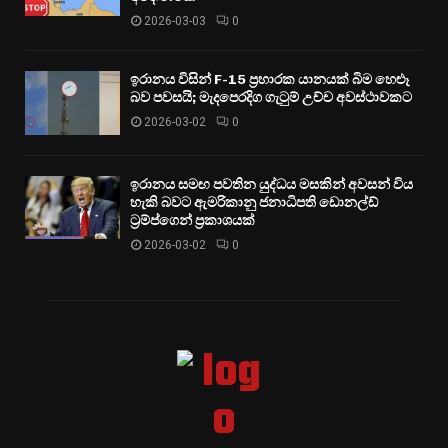
2026-03-03
0
ඉරානය විසින් F-15 ප්‍රහාරක යානයක් බිම හෙළූ
බව පවසයි; මැදපෙරදිග ගැටුම් උච්ච අවස්ථාවකට
2026-03-02
0
ඉරානය සමඟ පවතින යුද්ධය මසකින් අවසන් විය
හැකි බවට ඇමරිකානු ජනාධිපති ඩොනල්ඩ්
ට්‍රම්ප්ගෙන් ප්‍රකාශයක්
2026-03-02
0