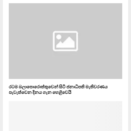
රටම බලාපොරොත්තුවෙන් සිටි ජනාධිපති මැතිවරණය
පැවැත්වෙන දිනය ගැන හෙළිවෙයි