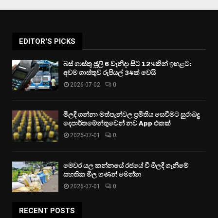
EDITOR'S PICKS
බස් ගාස්තු ජූලි 6 වැනිදා සිට 12%කින් ඉහළට:
අවම ගාස්තුව රුපියල් 34ක් වෙයි
2026-07-02
0
මිලදී ගන්නා මත්පැන්වල ප්‍රමිතිය සෙවීමට සුරාබදු
දෙපාර්තමේන්තුවෙන් නව App එකක්
2026-07-01
0
මෙවර යල කන්නයේ රජයේ වී මිලදී ගැනීමේ
සහතික මිල ගණන් මෙන්න
2026-07-01
0
RECENT POSTS