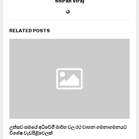
Shiran Viraj
RELATED POSTS
උත්සව සමයේ අධිවේගී මාර්ග වල රථ වාහන ගමනාගමනයට
විශේෂ වැඩපිළිවෙලක්