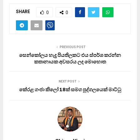
SHARE
0
0
PREVIOUS POST
සෙන්කෝලය හැදූ පියතිලකට එය ස්පර්ශ කරන්න
කතානායක අවසරය ලද මොහොත
NEXT POST
කේරළ ගංජා කිලෝ 18ක් සමග පුද්ගලයෙක් මාට්ටු