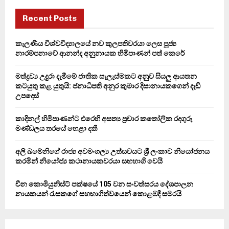
c
E
h
Recent Posts
f
A
o
කැලණිය විශ්වවිද්‍යාලයේ නව කුලපතිවරයා ලෙස පූජ්‍ය
r
R
නාරම්පනාවේ ආනන්ද අනුනායක හිමිපාණන් පත් කෙරේ
:
C
මත්ද්‍රව්‍ය උදුරා දැමීමේ ජාතික සැලැස්මකට අනුව සියලු ආයතන
කටයුතු කළ යුතුයි: ජනාධිපති අනුර කුමාර දිසානායකගෙන් දැඩි
H
උපදෙස්
කාදිනල් හිමිපාණන්ට එරෙහි අසත්‍ය ප්‍රචාර කතෝලික රදගුරු
මණ්ඩලය තරයේ හෙළා දකී
අලි ඛමේනිගේ රාජ්‍ය අවමංගල්‍ය උත්සවයට ශ්‍රී ලංකාව නියෝජනය
කරමින් නියෝජ්‍ය කථානායකවරයා සහභාගි වෙයි
චීන කොමියුනිස්ට් පක්ෂයේ 105 වන සංවත්සරය දේශපාලන
නායකයන් රැසකගේ සහභාගිත්වයෙන් කොළඹදී සමරයි