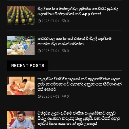
මිලදී ගන්නා මත්පැන්වල ප්‍රමිතිය සෙවීමට සුරාබදු
දෙපාර්තමේන්තුවෙන් නව App එකක්
2026-07-01
0
මෙවර යල කන්නයේ රජයේ වී මිලදී ගැනීමේ
සහතික මිල ගණන් මෙන්න
2026-07-01
0
RECENT POSTS
කැලණිය විශ්වවිද්‍යාලයේ නව කුලපතිවරයා ලෙස
පූජ්‍ය නාරම්පනාවේ ආනන්ද අනුනායක හිමිපාණන්
පත් කෙරේ
2026-07-03
0
මත්ද්‍රව්‍ය උදුරා දැමීමේ ජාතික සැලැස්මකට අනුව
සියලු ආයතන කටයුතු කළ යුතුයි: ජනාධිපති අනුර
කුමාර දිසානායකගෙන් දැඩි උපදෙස්