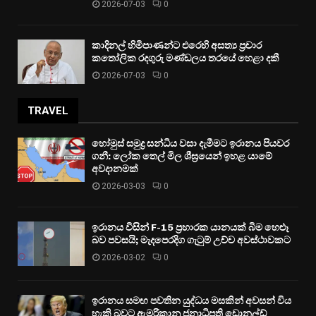
2026-07-03
0
කාදිනල් හිමිපාණන්ට එරෙහි අසත්‍ය ප්‍රචාර
කතෝලික රදගුරු මණ්ඩලය තරයේ හෙළා දකී
2026-07-03
0
TRAVEL
හෝමුස් සමුද්‍ර සන්ධිය වසා දැමීමට ඉරානය පියවර
ගනී: ලෝක තෙල් මිල ශීඝ්‍රයෙන් ඉහළ යාමේ
අවදානමක්
2026-03-03
0
ඉරානය විසින් F-15 ප්‍රහාරක යානයක් බිම හෙළූ
බව පවසයි; මැදපෙරදිග ගැටුම් උච්ච අවස්ථාවකට
2026-03-02
0
ඉරානය සමඟ පවතින යුද්ධය මසකින් අවසන් විය
හැකි බවට ඇමරිකානු ජනාධිපති ඩොනල්ඩ්