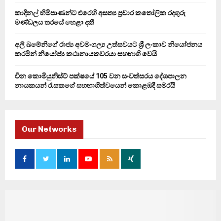
කාදිනල් හිමිපාණන්ට එරෙහි අසත්‍ය ප්‍රචාර කතෝලික රදගුරු
මණ්ඩලය තරයේ හෙළා දකී
අලි ඛමේනිගේ රාජ්‍ය අවමංගල්‍ය උත්සවයට ශ්‍රී ලංකාව නියෝජනය
කරමින් නියෝජ්‍ය කථානායකවරයා සහභාගි වෙයි
චීන කොමියුනිස්ට් පක්ෂයේ 105 වන සංවත්සරය දේශපාලන
නායකයන් රැසකගේ සහභාගිත්වයෙන් කොළඹදී සමරයි
Our Networks