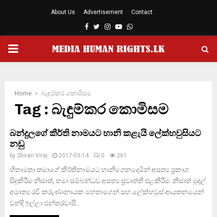
About Us
Advertisement
Contact
Facebook
Twitter
Instagram
Youtube
Whatsapp
PRIMARY
MENU
Home
බැඳුම්කර කොමිසම
Tag : බැඳුම්කර කොමිසම
බන්දුලගේ කීර්ති නාමයට හානි කළැයි ලේක්හවුසියට
නඩු
by
Shiran Viraj
2017-03-14
0
261
හිතාමතා තමාගේ කීර්තිනාමයට හානිගෙනදෙමින් අසත්‍ය ප්‍රකාශ
සිදුකිරීම නිසාත්, තමා සම්බන්ධව අසත්‍ය ප්‍රවෘත්ති පළකිරීම. නිසාත් මුදල්
අමාත්‍ය රවි කරුණානායක මහතාගෙන් සහ ලේක්හවුස් ආයතනයෙන්
වන්දි ඉල්ලා එන්තරවාසි...