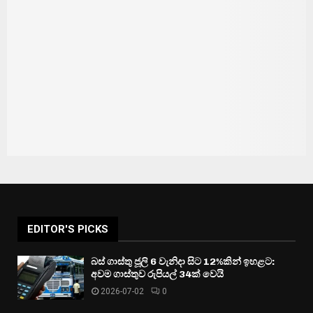
EDITOR'S PICKS
බස් ගාස්තු ජූලි 6 වැනිදා සිට 12%කින් ඉහළට:
අවම ගාස්තුව රුපියල් 34ක් වෙයි
2026-07-02
0