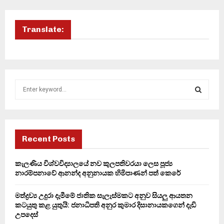
Translate:
S
e
a
S
r
c
E
h
Recent Posts
f
A
o
කැලණිය විශ්වවිද්‍යාලයේ නව කුලපතිවරයා ලෙස පූජ්‍ය
r
R
නාරම්පනාවේ ආනන්ද අනුනායක හිමිපාණන් පත් කෙරේ
:
C
මත්ද්‍රව්‍ය උදුරා දැමීමේ ජාතික සැලැස්මකට අනුව සියලු ආයතන
කටයුතු කළ යුතුයි: ජනාධිපති අනුර කුමාර දිසානායකගෙන් දැඩි
H
උපදෙස්