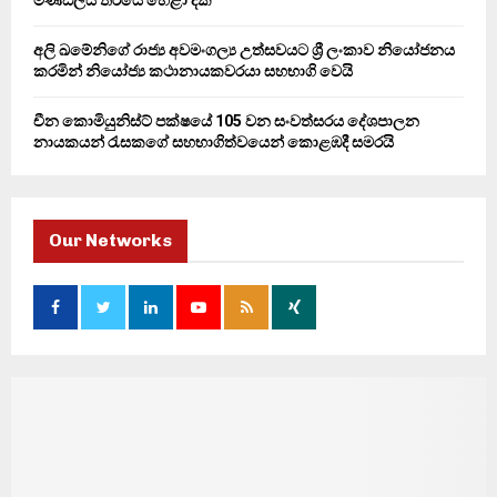
මණ්ඩලය තරයේ හෙළා දකී
අලි ඛමේනිගේ රාජ්‍ය අවමංගල්‍ය උත්සවයට ශ්‍රී ලංකාව නියෝජනය
කරමින් නියෝජ්‍ය කථානායකවරයා සහභාගි වෙයි
චීන කොමියුනිස්ට් පක්ෂයේ 105 වන සංවත්සරය දේශපාලන
නායකයන් රැසකගේ සහභාගිත්වයෙන් කොළඹදී සමරයි
Our Networks