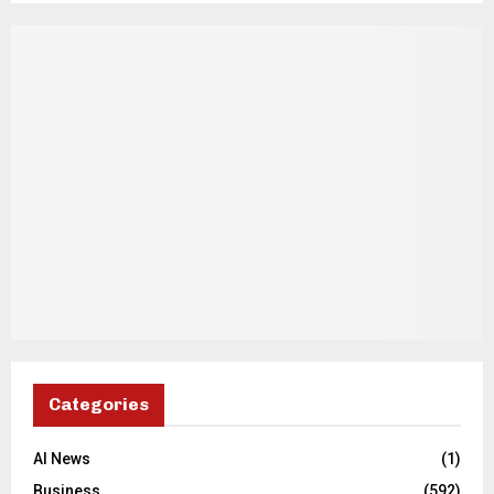
Categories
AI News
(1)
Business
(592)