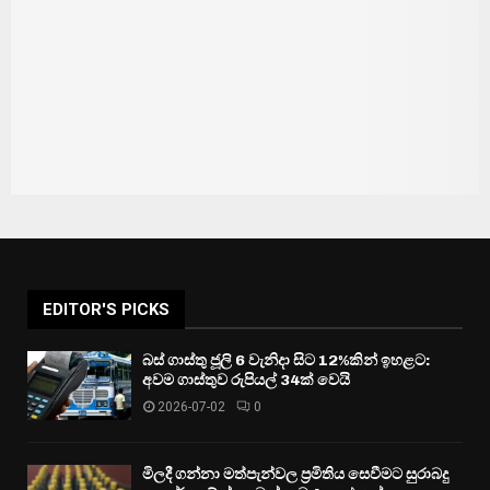
EDITOR'S PICKS
බස් ගාස්තු ජූලි 6 වැනිදා සිට 12%කින් ඉහළට:
අවම ගාස්තුව රුපියල් 34ක් වෙයි
2026-07-02
0
මිලදී ගන්නා මත්පැන්වල ප්‍රමිතිය සෙවීමට සුරාබදු