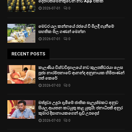
දෙපාර්තමේන්තුවෙන් නව App එකක්
2026-07-01
0
මෙවර යල කන්නයේ රජයේ වී මිලදී ගැනීමේ
සහතික මිල ගණන් මෙන්න
2026-07-01
0
RECENT POSTS
කැලණිය විශ්වවිද්‍යාලයේ නව කුලපතිවරයා ලෙස
පූජ්‍ය නාරම්පනාවේ ආනන්ද අනුනායක හිමිපාණන්
පත් කෙරේ
2026-07-03
0
මත්ද්‍රව්‍ය උදුරා දැමීමේ ජාතික සැලැස්මකට අනුව
සියලු ආයතන කටයුතු කළ යුතුයි: ජනාධිපති අනුර
කුමාර දිසානායකගෙන් දැඩි උපදෙස්
2026-07-03
0