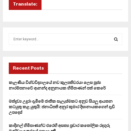
Translate:
S
e
a
S
r
c
E
h
Recent Posts
f
A
o
කැලණිය විශ්වවිද්‍යාලයේ නව කුලපතිවරයා ලෙස පූජ්‍ය
r
R
නාරම්පනාවේ ආනන්ද අනුනායක හිමිපාණන් පත් කෙරේ
:
C
මත්ද්‍රව්‍ය උදුරා දැමීමේ ජාතික සැලැස්මකට අනුව සියලු ආයතන
කටයුතු කළ යුතුයි: ජනාධිපති අනුර කුමාර දිසානායකගෙන් දැඩි
H
උපදෙස්
කාදිනල් හිමිපාණන්ට එරෙහි අසත්‍ය ප්‍රචාර කතෝලික රදගුරු