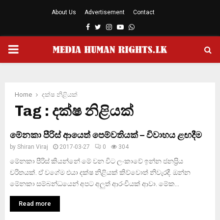
About Us
Advertisement
Contact
Facebook
Twitter
Instagram
Youtube
Whatsapp
PRIMARY
MENU
Home
දක්ෂ නිළියක්
Tag : දක්ෂ නිළියක්
මේනකා පීරිස් ආයෙත් පෙම්වතියක් – විවාහය ළඟදීම
by
Shiran Viraj
2017-03-27
0
304
මේනකා පීරිස් කියන්නේ මේ වන විට ලංකාවේ ඉන්න ජනප්‍රිය
චරිතයක්. ඒ වගේම එයා දක්ෂ නිළියක් කිව්වොත් නිවැරදී. ඔන්න
මේනකා සම්බන්ධයෙන් අපට අලුත් ආරංචියක් ආවා. මේක...
Read more