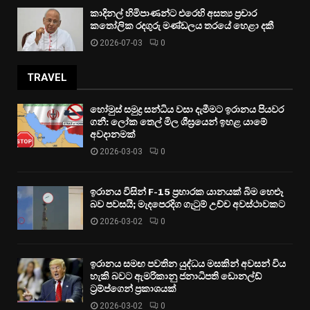
කාදිනල් හිමිපාණන්ට එරෙහි අසත්‍ය ප්‍රචාර
කතෝලික රදගුරු මණ්ඩලය තරයේ හෙළා දකී
2026-07-03
0
TRAVEL
හෝමුස් සමුද්‍ර සන්ධිය වසා දැමීමට ඉරානය පියවර
ගනී: ලෝක තෙල් මිල ශීඝ්‍රයෙන් ඉහළ යාමේ
අවදානමක්
2026-03-03
0
ඉරානය විසින් F-15 ප්‍රහාරක යානයක් බිම හෙළූ
බව පවසයි; මැදපෙරදිග ගැටුම් උච්ච අවස්ථාවකට
2026-03-02
0
ඉරානය සමඟ පවතින යුද්ධය මසකින් අවසන් විය
හැකි බවට ඇමරිකානු ජනාධිපති ඩොනල්ඩ්
ට්‍රම්ප්ගෙන් ප්‍රකාශයක්
2026-03-02
0