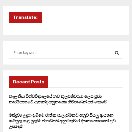
Translate:
S
e
a
S
r
c
E
h
Recent Posts
f
A
o
කැලණිය විශ්වවිද්‍යාලයේ නව කුලපතිවරයා ලෙස පූජ්‍ය
r
R
නාරම්පනාවේ ආනන්ද අනුනායක හිමිපාණන් පත් කෙරේ
:
C
මත්ද්‍රව්‍ය උදුරා දැමීමේ ජාතික සැලැස්මකට අනුව සියලු ආයතන
කටයුතු කළ යුතුයි: ජනාධිපති අනුර කුමාර දිසානායකගෙන් දැඩි
H
උපදෙස්