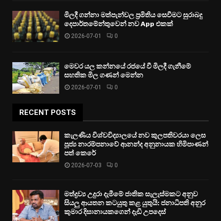
මිලදී ගන්නා මත්පැන්වල ප්‍රමිතිය සෙවීමට සුරාබදු
දෙපාර්තමේන්තුවෙන් නව App එකක්
2026-07-01
0
මෙවර යල කන්නයේ රජයේ වී මිලදී ගැනීමේ
සහතික මිල ගණන් මෙන්න
2026-07-01
0
RECENT POSTS
කැලණිය විශ්වවිද්‍යාලයේ නව කුලපතිවරයා ලෙස
පූජ්‍ය නාරම්පනාවේ ආනන්ද අනුනායක හිමිපාණන්
පත් කෙරේ
2026-07-03
0
මත්ද්‍රව්‍ය උදුරා දැමීමේ ජාතික සැලැස්මකට අනුව
සියලු ආයතන කටයුතු කළ යුතුයි: ජනාධිපති අනුර
කුමාර දිසානායකගෙන් දැඩි උපදෙස්