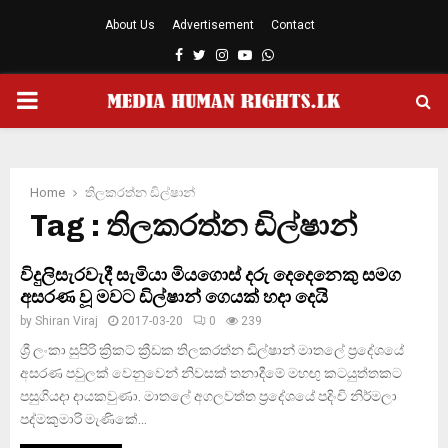
About Us
Advertisement
Contact
Facebook
Twitter
Instagram
Youtube
Whatsapp
PRIMARY
MENU
Home
තිලකරත්න ඩිල්ෂාන්
Tag : තිලකරත්න ඩිල්ෂාන්
විදුලිසැරවැදී සැමියා මියගොස් දරු දෙදෙනෙකු සමග
අසරණ වූ මවට ඩිල්ෂාන් ගෙයක් හදා දෙයි
by
Shiran Viraj
2017-03-20
0
239
ශ්‍රී ලංකා සුපිරි ක්‍රිකට් ක්‍රීඩක තිලකරත්න ඩිල්ෂාන් මාතලේ ප්‍රදේශයේ
අසරණ පවුලක් වෙනුවෙන් නිවසක් තනාදීමේ මහඟු කටයුත්තකට
පසුගියදා දායකවුණා. මාතලේ අගලවත්ත ප‍්‍රදේශයේ පදිංචි නිර්මලා
පද්මකුමාරි මැණිකේ...