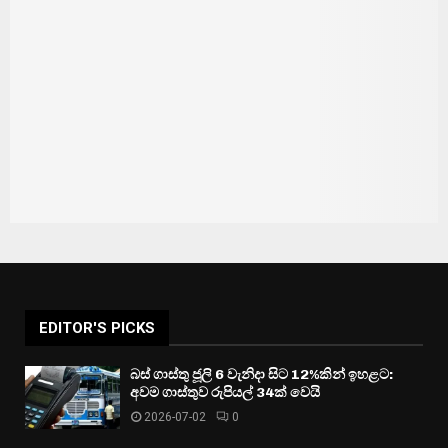
EDITOR'S PICKS
බස් ගාස්තු ජූලි 6 වැනිදා සිට 12%කින් ඉහළට:
අවම ගාස්තුව රුපියල් 34ක් වෙයි
2026-07-02
0