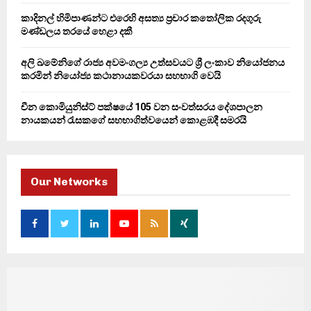
කාදිනල් හිමිපාණන්ට එරෙහි අසත්‍ය ප්‍රචාර කතෝලික රදගුරු
මණ්ඩලය තරයේ හෙළා දකී
අලි ඛමේනිගේ රාජ්‍ය අවමංගල්‍ය උත්සවයට ශ්‍රී ලංකාව නියෝජනය
කරමින් නියෝජ්‍ය කථානායකවරයා සහභාගි වෙයි
චීන කොමියුනිස්ට් පක්ෂයේ 105 වන සංවත්සරය දේශපාලන
නායකයන් රැසකගේ සහභාගිත්වයෙන් කොළඹදී සමරයි
Our Networks