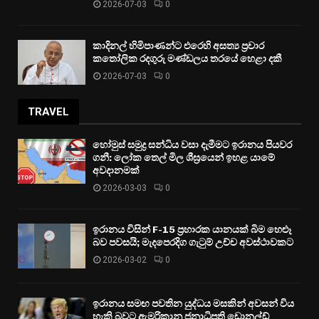
2026-07-03
0
කාදිනල් හිමිපාණන්ට එරෙහි අසත්‍ය ප්‍රචාර
කතෝලික රදගුරු මණ්ඩලය තරයේ හෙළා දකී
2026-07-03
0
TRAVEL
හෝමුස් සමුද්‍ර සන්ධිය වසා දැමීමට ඉරානය පියවර
ගනී: ලෝක තෙල් මිල ශීඝ්‍රයෙන් ඉහළ යාමේ
අවදානමක්
2026-03-03
0
ඉරානය විසින් F-15 ප්‍රහාරක යානයක් බිම හෙළූ
බව පවසයි; මැදපෙරදිග ගැටුම් උච්ච අවස්ථාවකට
2026-03-02
0
ඉරානය සමඟ පවතින යුද්ධය මසකින් අවසන් විය
හැකි බවට ඇමරිකානු ජනාධිපති ඩොනල්ඩ්