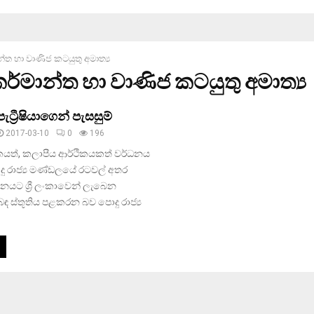
්ත හා වාණිජ කටයුතු අමාත්‍ය
කර්මාන්ත හා වාණිජ කටයුතු අමාත්‍ය
පැට්‍රීෂියාගෙන් පැසසුම්
2017-03-10
0
196
කයත්, කලාපීය ආර්ථිකයකත් වර්ධනය
ු රාජ්‍ය මණ්ඩලයේ රටවල් අතර
නයට ශ්‍රී ලංකාවෙන් ලැබෙන
 ස්තූතිය පළකරන බව පොදු රාජ්‍ය