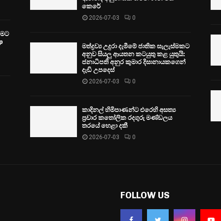
කෙරේ
2026-07-03
0
වීමට
p
මත්ද්‍රව්‍ය උදුරා දැමීමේ ජාතික සැලැස්මකට
අනුව සියලු ආයතන කටයුතු කළ යුතුයි:
ජනාධිපති අනුර කුමාර දිසානායකගෙන්
දැඩි උපදෙස්
2026-07-03
0
කාදිනල් හිමිපාණන්ට එරෙහි අසත්‍ය
ප්‍රචාර කතෝලික රදගුරු මණ්ඩලය
තරයේ හෙළා දකී
2026-07-03
0
FOLLOW US