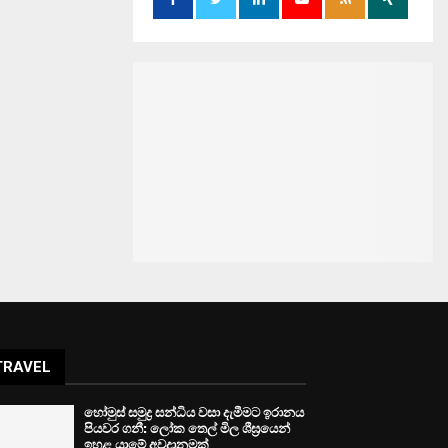
TRAVEL
හෝමුස් සමුද්‍ර සන්ධිය වසා දැමීමට ඉරානය
පියවර ගනී: ලෝක තෙල් මිල ශීඝ්‍රයෙන්
ඉහළ යාමේ අවදානමක්