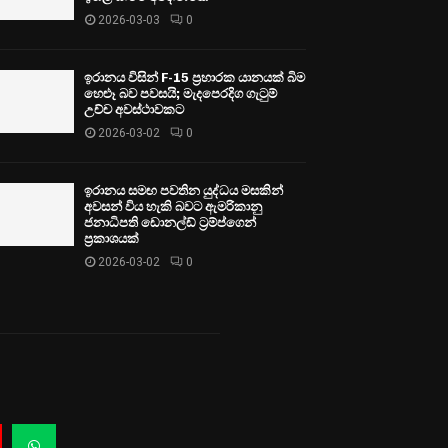
2026-03-03
0
ඉරානය විසින් F-15 ප්‍රහාරක යානයක් බිම
හෙළූ බව පවසයි; මැදපෙරදිග ගැටුම්
උච්ච අවස්ථාවකට
2026-03-02
0
ඉරානය සමඟ පවතින යුද්ධය මසකින්
අවසන් විය හැකි බවට ඇමරිකානු
ජනාධිපති ඩොනල්ඩ් ට්‍රම්ප්ගෙන්
ප්‍රකාශයක්
2026-03-02
0