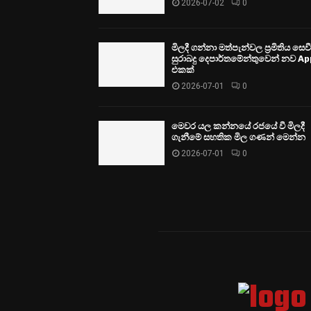
2026-07-02
0
මිලදී ගන්නා මත්පැන්වල ප්‍රමිතිය සෙ
සුරාබදු දෙපාර්තමේන්තුවෙන් නව Ap
එකක්
2026-07-01
0
මෙවර යල කන්නයේ රජයේ වී මිලදී
ගැනීමේ සහතික මිල ගණන් මෙන්න
2026-07-01
0