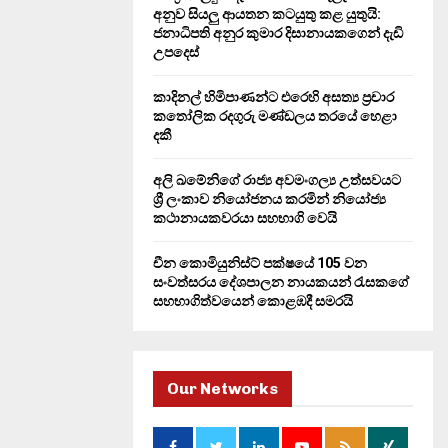
H
අනුව සියලු ආයතන කටයුතු කළ යුතුයි:
ජනාධිපති අනුර කුමාර දිසානායකගෙන් දැඩි
උපදෙස්
කාදිනල් හිමිපාණන්ට එරෙහි අසත්‍ය ප්‍රචාර
කතෝලික රදගුරු මණ්ඩලය තරයේ හෙළා
දකී
අලි ඛමේනිගේ රාජ්‍ය අවමංගල්‍ය උත්සවයට
ශ්‍රී ලංකාව නියෝජනය කරමින් නියෝජ්‍ය
කථානායකවරයා සහභාගි වෙයි
චීන කොමියුනිස්ට් පක්ෂයේ 105 වන
සංවත්සරය දේශපාලන නායකයන් රැසකගේ
සහභාගිත්වයෙන් කොළඹදී සමරයි
Our Networks