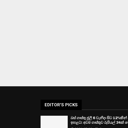
EDITOR'S PICKS
බස් ගාස්තු ජූලි 6 වැනිදා සිට 12%කින්
ඉහළට: අවම ගාස්තුව රුපියල් 34ක් ව