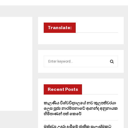
Translate:
S
e
a
S
r
c
E
h
Recent Posts
f
A
o
කැලණිය විශ්වවිද්‍යාලයේ නව කුලපතිවරයා
r
R
ලෙස පූජ්‍ය නාරම්පනාවේ ආනන්ද අනුනායක
:
හිමිපාණන් පත් කෙරේ
C
මත්ද්‍රව්‍ය උදුරා දැමීමේ ජාතික සැලැස්මකට