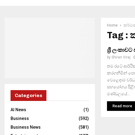
Home
කර්මාන
Tag : 
ශ්‍රී ලංකාවට 
by
Shiran Viraj
තම රටේ ආර්ථි
කරගනිමින් පොද
වෙළෙඳාම වර්ධ
සහයෝගය පිළිබඳ
මණ්ඩලයේ...
Categories
Read more
AI News
(1)
Business
(592)
Business News
(581)