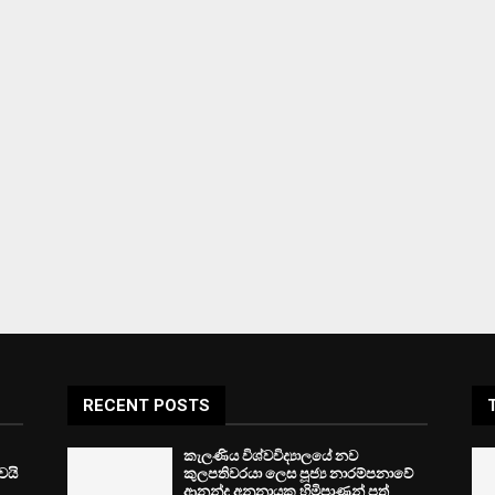
RECENT POSTS
කැලණිය විශ්වවිද්‍යාලයේ නව
ෙයි
කුලපතිවරයා ලෙස පූජ්‍ය නාරම්පනාවේ
ආනන්ද අනුනායක හිමිපාණන් පත්