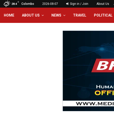
C
Colombo
2026-08-07
Sign in / Join
About Us
28.4
HOME
ABOUT US
NEWS
TRAVEL
POLITICAL