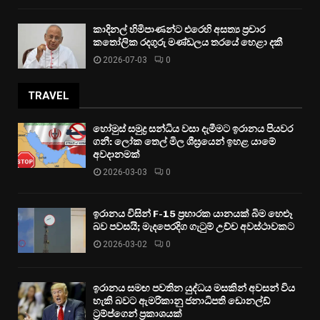
කාදිනල් හිමිපාණන්ට එරෙහි අසත්‍ය ප්‍රචාර
කතෝලික රදගුරු මණ්ඩලය තරයේ හෙළා දකී
2026-07-03
0
TRAVEL
හෝමුස් සමුද්‍ර සන්ධිය වසා දැමීමට ඉරානය පියවර
ගනී: ලෝක තෙල් මිල ශීඝ්‍රයෙන් ඉහළ යාමේ
අවදානමක්
2026-03-03
0
ඉරානය විසින් F-15 ප්‍රහාරක යානයක් බිම හෙළූ
බව පවසයි; මැදපෙරදිග ගැටුම් උච්ච අවස්ථාවකට
2026-03-02
0
ඉරානය සමඟ පවතින යුද්ධය මසකින් අවසන් විය
හැකි බවට ඇමරිකානු ජනාධිපති ඩොනල්ඩ්
ට්‍රම්ප්ගෙන් ප්‍රකාශයක්