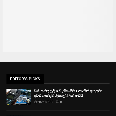
EDITOR'S PICKS
බස් ගාස්තු ජූලි 6 වැනිදා සිට 12%කින් ඉහළට:
අවම ගාස්තුව රුපියල් 34ක් වෙයි
2026-07-02
0