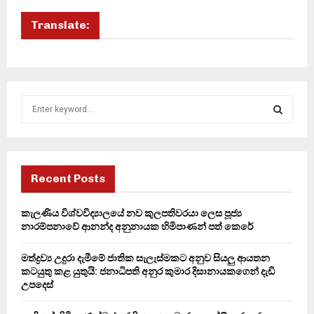
Translate:
S
e
a
S
r
c
E
h
Recent Posts
f
A
o
කැලණිය විශ්වවිද්‍යාලයේ නව කුලපතිවරයා ලෙස පූජ්‍ය
r
R
නාරම්පනාවේ ආනන්ද අනුනායක හිමිපාණන් පත් කෙරේ
:
C
මත්ද්‍රව්‍ය උදුරා දැමීමේ ජාතික සැලැස්මකට අනුව සියලු ආයතන
කටයුතු කළ යුතුයි: ජනාධිපති අනුර කුමාර දිසානායකගෙන් දැඩි
H
උපදෙස්