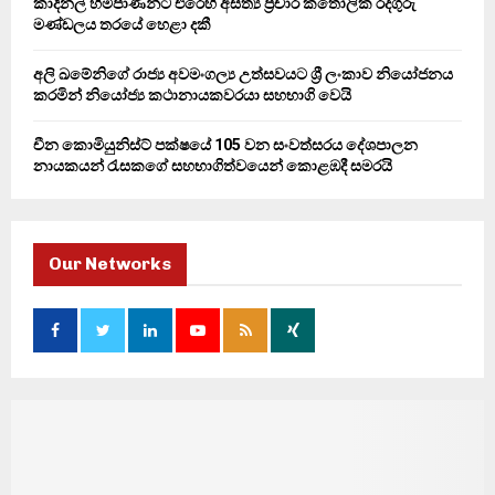
කාදිනල් හිමිපාණන්ට එරෙහි අසත්‍ය ප්‍රචාර කතෝලික රදගුරු
මණ්ඩලය තරයේ හෙළා දකී
අලි ඛමේනිගේ රාජ්‍ය අවමංගල්‍ය උත්සවයට ශ්‍රී ලංකාව නියෝජනය
කරමින් නියෝජ්‍ය කථානායකවරයා සහභාගි වෙයි
චීන කොමියුනිස්ට් පක්ෂයේ 105 වන සංවත්සරය දේශපාලන
නායකයන් රැසකගේ සහභාගිත්වයෙන් කොළඹදී සමරයි
Our Networks