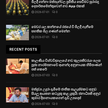
මිලදී ගන්නා මත්පැන්වල ප්‍රමිතිය සෙවීමට සුරාබදු
දෙපාර්තමේන්තුවෙන් නව App එකක්
2026-07-01
0
මෙවර යල කන්නයේ රජයේ වී මිලදී ගැනීමේ
සහතික මිල ගණන් මෙන්න
2026-07-01
0
RECENT POSTS
කැලණිය විශ්වවිද්‍යාලයේ නව කුලපතිවරයා ලෙස
පූජ්‍ය නාරම්පනාවේ ආනන්ද අනුනායක හිමිපාණන්
පත් කෙරේ
2026-07-03
0
මත්ද්‍රව්‍ය උදුරා දැමීමේ ජාතික සැලැස්මකට අනුව
සියලු ආයතන කටයුතු කළ යුතුයි: ජනාධිපති අනුර
කුමාර දිසානායකගෙන් දැඩි උපදෙස්
2026-07-03
0