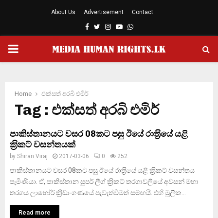
About Us
Advertisement
Contact
Facebook
Twitter
Instagram
Youtube
Whatsapp
PRIMARY
MENU
Home
එක්සත් අරබි එමිර්
Tag : එක්සත් අරබි එමිර්
පාකිස්තානයට වසර 08කට පසු ඊයේ රාත‍්‍රියේ යළි
ක‍්‍රිකට් වසන්තයක්
by
Shiran Viraj
2017-03-06
0
252
පාකිස්තානයට වසර 08කට පසු ඊයේ රාත‍්‍රියේ යළි ක‍්‍රිකට් වසන්තය
පැමිණියා. ඒ, පාකිස්තාන සුපර් ලීග් ක‍්‍රිකට් තරගාවලියේ අවසන් මහා
තරගය ලාහෝර් ක‍්‍රීඩාංගණයේ පැවැත්වීමත් සමඟයි. එහි මූලික...
Read more