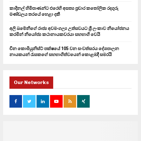
කාදිනල් හිමිපාණන්ට එරෙහි අසත්‍ය ප්‍රචාර කතෝලික රදගුරු
මණ්ඩලය තරයේ හෙළා දකී
අලි ඛමේනිගේ රාජ්‍ය අවමංගල්‍ය උත්සවයට ශ්‍රී ලංකාව නියෝජනය
කරමින් නියෝජ්‍ය කථානායකවරයා සහභාගි වෙයි
චීන කොමියුනිස්ට් පක්ෂයේ 105 වන සංවත්සරය දේශපාලන
නායකයන් රැසකගේ සහභාගිත්වයෙන් කොළඹදී සමරයි
Our Networks