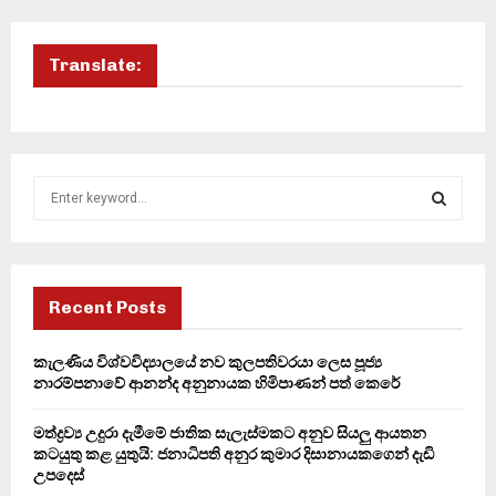
Translate:
S
e
a
S
r
c
E
h
Recent Posts
f
A
o
කැලණිය විශ්වවිද්‍යාලයේ නව කුලපතිවරයා ලෙස පූජ්‍ය
r
R
නාරම්පනාවේ ආනන්ද අනුනායක හිමිපාණන් පත් කෙරේ
:
C
මත්ද්‍රව්‍ය උදුරා දැමීමේ ජාතික සැලැස්මකට අනුව සියලු ආයතන
කටයුතු කළ යුතුයි: ජනාධිපති අනුර කුමාර දිසානායකගෙන් දැඩි
H
උපදෙස්