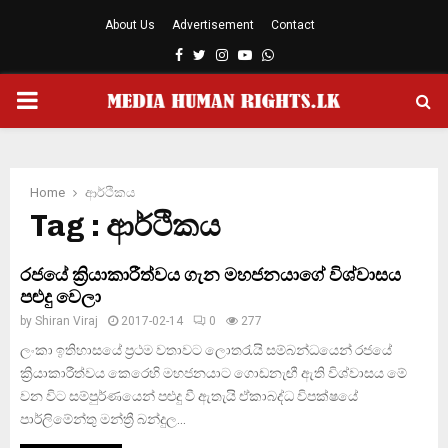
About Us
Advertisement
Contact
Facebook
Twitter
Instagram
Youtube
Whatsapp
PRIMARY
MENU
Home
ආර්ථිකය
Tag : ආර්ථිකය
රජයේ ක්‍රියාකාරීත්වය ගැන මහජනයාගේ විශ්වාසය
පළුදු වෙලා
by
Shiran Viraj
2017-02-14
0
277
ලංකා ඉතිහාසයේ ප්‍රථම වතාවට ලොතරැයි සම්බන්ධයෙන් රජයේ
ක්‍රියාකාරීත්වය කෙරෙහි මහජනයාට ගොඩනැඟී ඇති විශ්වාසය මේ
වන විට සම්පුර්ණයෙන් පළුදු වී ඇතැයි ඒකාබද්ධ විපක්ෂයේ
පාර්ලිමේන්තු මන්ත්‍රී බන්දුල...