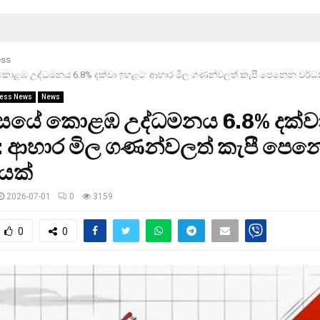
ess
 කොළඹ උද්ධමනය 6.8% දක්වා ඉහළට: ආහාර මිල ගණන්වලත් කැපී පෙනෙන වර්
ess News
News
මාසයේ කොළඹ උද්ධමනය 6.8% දක්ව
 ආහාර මිල ගණන්වලත් කැපී පෙ
යක්
2026-07-01
0
3159
0
0