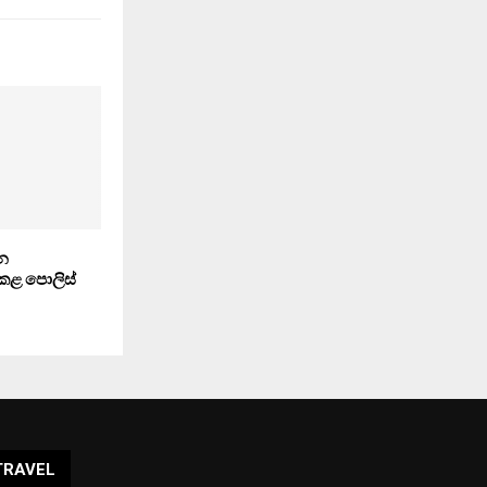
ෙන
කළ පොලිස්
TRAVEL