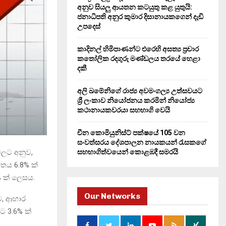
H
අනුව සියලු ආයතන කටයුතු කළ යුතුයි:
ජනාධිපති අනුර කුමාර දිසානායකගෙන් දැඩි
උපදෙස්
කාදිනල් හිමිපාණන්ට එරෙහි අසත්‍ය ප්‍රචාර
කතෝලික රදගුරු මණ්ඩලය තරයේ හෙළා
දකී
අලි ඛමේනිගේ රාජ්‍ය අවමංගල්‍ය උත්සවයට
ශ්‍රී ලංකාව නියෝජනය කරමින් නියෝජ්‍ය
කථානායකවරයා සහභාගි වෙයි
චීන කොමියුනිස්ට් පක්ෂයේ 105 වන
සංවත්සරය දේශපාලන නායකයන් රැසකගේ
සහභාගිත්වයෙන් කොළඹදී සමරයි
වලට අනුව,
තය 6.8% ක්
% ක් ලෙසය.
Our Networks
ව, ආහාර
ට 3.6% ක්