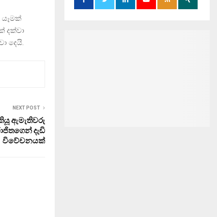
 යෑමක්
් දක්වා
ා දෙයි.
NEXT POST
කියූ ඇමැතිවරු
ජිතගෙන් දැඩි
විවේචනයක්