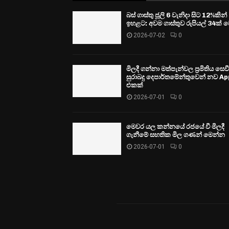
බස් ගාස්තු ජූලි 6 වැනිදා සිට 12%කින්
ඉහළට: අවම ගාස්තුව රුපියල් 34ක් ව
2026-07-02
0
මිලදී ගන්නා මත්පැන්වල ප්‍රමිතිය සෙ
සුරාබදු දෙපාර්තමේන්තුවෙන් නව Ap
එකක්
2026-07-01
0
මෙවර යල කන්නයේ රජයේ වී මිලදී
ගැනීමේ සහතික මිල ගණන් මෙන්න
2026-07-01
0