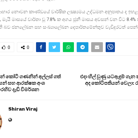
ආහාර නොවන කාණ්ඩයේ වාර්ෂික ලක්‍ෂ්‍යමය උද්ධමන අනුපාතය ද ඉහළ
මැයි මාසයේ වාර්තා වූ 7.8% ක අගය ජූනි මාසය අවසන් වන විට 8.4% ක
ි බව ජනලේඛන සහ සංඛ්‍යාලේඛන දෙපාර්තමේන්තුව වැඩිදුරටත් පෙන්ව
0
0
් කෝටි ගණනින් අල්ලස් ගත්
එදා හිල් වුණු යටඇඳුම් ගැන 
න් සහ ආරක්ෂක අංශ
අද කෝටිපතියන් වෙලා: රා
රෙහිව දැඩි විමර්ශන
Shiran Viraj