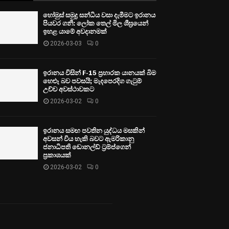
හෝමුස් සමුද්‍ර සන්ධිය වසා දැමීමට ඉරානය
පියවර ගනී: ලෝක තෙල් මිල ශීඝ්‍රයෙන්
ඉහළ යාමේ අවදානමක්
2026-03-03
0
ඉරානය විසින් F-15 ප්‍රහාරක යානයක් බිම
හෙළූ බව පවසයි; මැදපෙරදිග ගැටුම්
උච්ච අවස්ථාවකට
2026-03-02
0
ඉරානය සමඟ පවතින යුද්ධය මසකින්
අවසන් විය හැකි බවට ඇමරිකානු
ජනාධිපති ඩොනල්ඩ් ට්‍රම්ප්ගෙන්
ප්‍රකාශයක්
2026-03-02
0