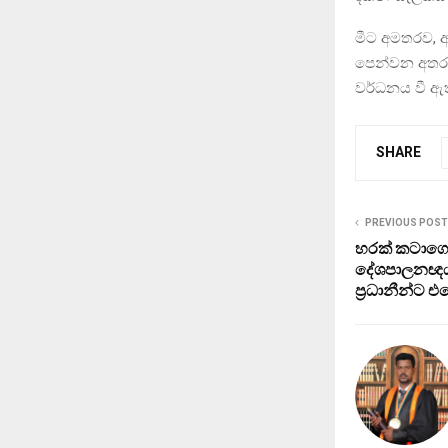
මීට අමතරව, 
පෙන්වන අතර, 
වර්ධනය වී ඇත
SHARE
PREVIOUS POST
හරක් කටාගෙන
දේශපාලනඥය
ප්‍රධානීන්ට එ