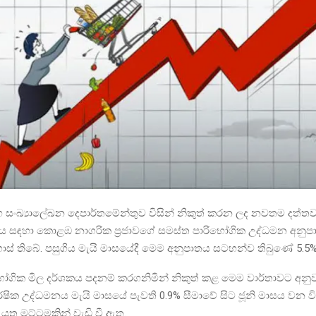
ංඛ්‍යාලේඛන දෙපාර්තමේන්තුව විසින් නිකුත් කරන ලද නවතම දත්ත
සය සඳහා කොළඹ නාගරික ප්‍රජාවගේ සමස්ත පාරිභෝගික උද්ධමන අනුපා
ස් තිබේ. පසුගිය මැයි මාසයේදී මෙම අනුපාතය සටහන්ව තිබුණේ 5.5
ගික මිල දර්ශකය පදනම් කරගනිමින් නිකුත් කළ මෙම වාර්තාවට අනු
ෂික උද්ධමනය මැයි මාසයේ පැවති 0.9% සීමාවේ සිට ජූනි මාසය වන වි
යුතු මට්ටමකින් වැඩි වී ඇත.