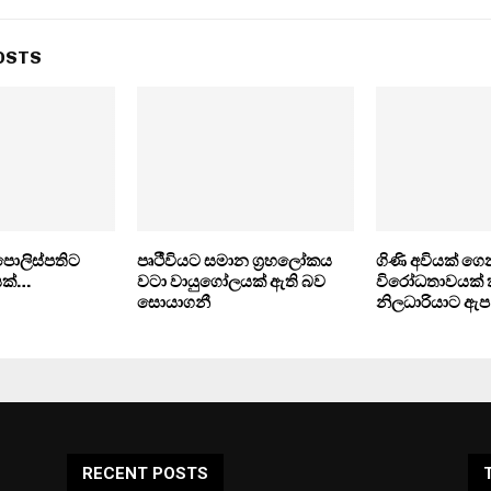
OSTS
පොලිස්පතිට
පෘථීවියට සමාන ග්‍රහලෝකය
ගිණි අවියක් ග
යක්…
වටා වායුගෝලයක් ඇති බව
විරෝධතාවයක් 
සොයාගනී
නිලධාරියාට ඇප
RECENT POSTS