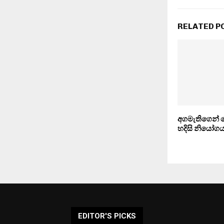
RELATED P
අගමැතිගෙන් 
හදිසි නියෝග
EDITOR'S PICKS