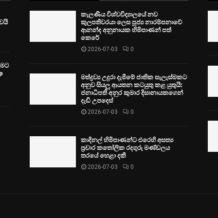
කැලණිය විශ්වවිද්‍යාලයේ නව
ෙයි
කුලපතිවරයා ලෙස පූජ්‍ය නාරම්පනාවේ
ආනන්ද අනුනායක හිමිපාණන් පත්
කෙරේ
2026-07-03
0
වීමට
p
මත්ද්‍රව්‍ය උදුරා දැමීමේ ජාතික සැලැස්මකට
අනුව සියලු ආයතන කටයුතු කළ යුතුයි:
ජනාධිපති අනුර කුමාර දිසානායකගෙන්
දැඩි උපදෙස්
2026-07-03
0
කාදිනල් හිමිපාණන්ට එරෙහි අසත්‍ය
ප්‍රචාර කතෝලික රදගුරු මණ්ඩලය
තරයේ හෙළා දකී
2026-07-03
0