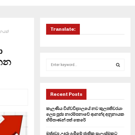
Translate:
ධනයක්
ා
නෙන
S
e
a
S
r
c
E
h
Recent Posts
f
A
o
කැලණිය විශ්වවිද්‍යාලයේ නව කුලපතිවරයා
r
R
ලෙස පූජ්‍ය නාරම්පනාවේ ආනන්ද අනුනායක
:
හිමිපාණන් පත් කෙරේ
C
මත්ද්‍රව්‍ය උදුරා දැමීමේ ජාතික සැලැස්මකට