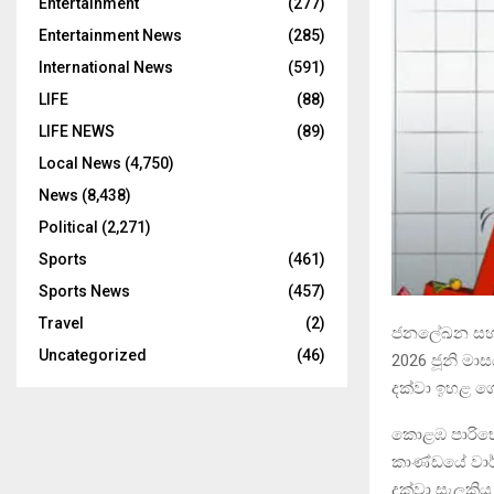
Entertainment
(277)
Entertainment News
(285)
International News
(591)
LIFE
(88)
LIFE NEWS
(89)
Local News
(4,750)
News
(8,438)
Political
(2,271)
Sports
(461)
Sports News
(457)
Travel
(2)
ජනලේඛන සහ ස
Uncategorized
(46)
2026 ජූනි මා
දක්වා ඉහළ ගො
කොළඹ පාරිභෝ
කාණ්ඩයේ වාර්
දක්වා සැලකිය 