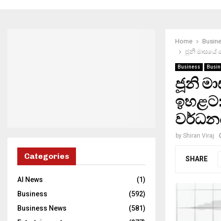
Home
Busin
ජූනි මාසයේ
Business
Busin
ජූනි 
ඉහළට:
වර්ධන
by
Shiran Viraj
Categories
SHARE
AI News
(1)
Business
(592)
Business News
(581)