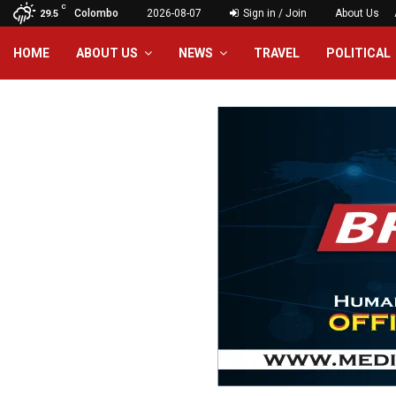
C
Colombo
2026-08-07
Sign in / Join
About Us
29.5
HOME
ABOUT US
NEWS
TRAVEL
POLITICAL