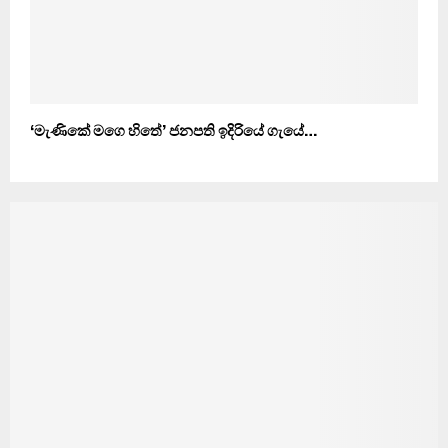
‘මැණිකේ මගෙ හිතේ’ ජනපති ඉදිරියේ ගැයේ…