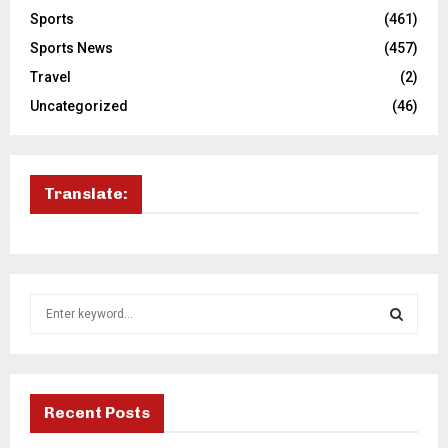
Sports
(461)
Sports News
(457)
Travel
(2)
Uncategorized
(46)
Translate:
S
e
a
S
r
c
E
h
Recent Posts
f
A