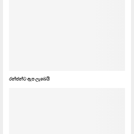
රන්ජන්ට ඇප ලැබෙයි