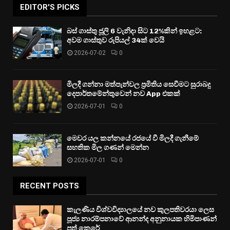
EDITOR'S PICKS
බස් ගාස්තු ජූලි 6 වැනිදා සිට 12%කින් ඉහළට:
අවම ගාස්තුව රුපියල් 34ක් වෙයි
2026-07-02
0
මිලදී ගන්නා මත්පැන්වල ප්‍රමිතිය සෙවීමට සුරාබදු
දෙපාර්තමේන්තුවෙන් නව App එකක්
2026-07-01
0
මෙවර යල කන්නයේ රජයේ වී මිලදී ගැනීමේ
සහතික මිල ගණන් මෙන්න
2026-07-01
0
RECENT POSTS
කැලණිය විශ්වවිද්‍යාලයේ නව කුලපතිවරයා ලෙස
පූජ්‍ය නාරම්පනාවේ ආනන්ද අනුනායක හිමිපාණන්
පත් කෙරේ