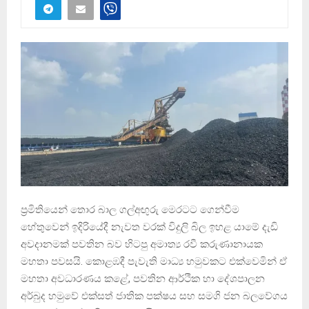
ප්‍රමිතියෙන් තොර බාල ගල්අඟුරු මෙරටට ගෙන්වීම
හේතුවෙන් ඉදිරියේදී නැවත වරක් විදුලි බිල ඉහළ යාමේ දැඩි
අවදානමක් පවතින බව හිටපු අමාත්‍ය රවී කරුණානායක
මහතා පවසයි. කොළඹදී පැවැති මාධ්‍ය හමුවකට එක්වෙමින් ඒ
මහතා අවධාරණය කළේ, පවතින ආර්ථික හා දේශපාලන
අර්බුද හමුවේ එක්සත් ජාතික පක්ෂය සහ සමගි ජන බලවේගය