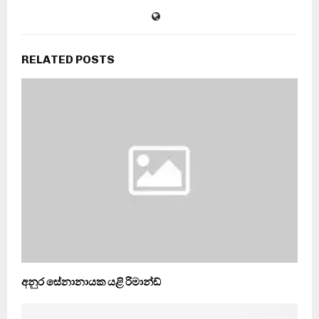
RELATED POSTS
අනුර සේනානායක යළි රිමාන්ඩ්