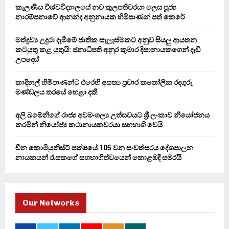
o
කැලණිය විශ්වවිද්‍යාලයේ නව කුලපතිවරයා ලෙස පූජ්‍ය
r
R
නාරම්පනාවේ ආනන්ද අනුනායක හිමිපාණන් පත් කෙරේ
:
C
මත්ද්‍රව්‍ය උදුරා දැමීමේ ජාතික සැලැස්මකට අනුව සියලු ආයතන
කටයුතු කළ යුතුයි: ජනාධිපති අනුර කුමාර දිසානායකගෙන් දැඩි
H
උපදෙස්
කාදිනල් හිමිපාණන්ට එරෙහි අසත්‍ය ප්‍රචාර කතෝලික රදගුරු
මණ්ඩලය තරයේ හෙළා දකී
අලි ඛමේනිගේ රාජ්‍ය අවමංගල්‍ය උත්සවයට ශ්‍රී ලංකාව නියෝජනය
කරමින් නියෝජ්‍ය කථානායකවරයා සහභාගි වෙයි
චීන කොමියුනිස්ට් පක්ෂයේ 105 වන සංවත්සරය දේශපාලන
නායකයන් රැසකගේ සහභාගිත්වයෙන් කොළඹදී සමරයි
Our Networks