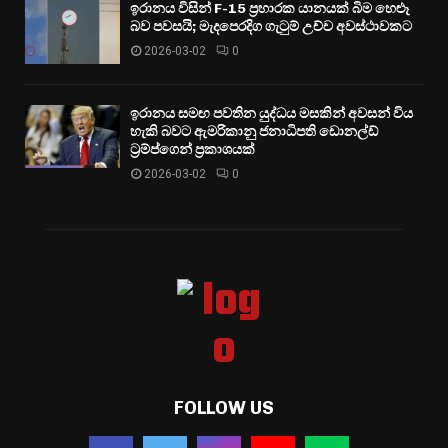
ඉරානය විසින් F-15 ප්‍රහාරක යානයක් බිම හෙළූ
බව පවසයි; මැදපෙරදිග ගැටුම් උච්ච අවස්ථාවකට
2026-03-02
0
ඉරානය සමඟ පවතින යුද්ධය මසකින් අවසන් විය
හැකි බවට ඇමරිකානු ජනාධිපති ඩොනල්ඩ්
ට්‍රම්ප්ගෙන් ප්‍රකාශයක්
2026-03-02
0
FOLLOW US