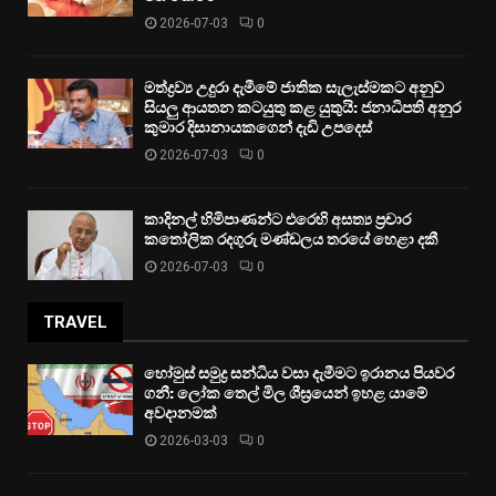
2026-07-03
0
මත්ද්‍රව්‍ය උදුරා දැමීමේ ජාතික සැලැස්මකට අනුව
සියලු ආයතන කටයුතු කළ යුතුයි: ජනාධිපති අනුර
කුමාර දිසානායකගෙන් දැඩි උපදෙස්
2026-07-03
0
කාදිනල් හිමිපාණන්ට එරෙහි අසත්‍ය ප්‍රචාර
කතෝලික රදගුරු මණ්ඩලය තරයේ හෙළා දකී
2026-07-03
0
TRAVEL
හෝමුස් සමුද්‍ර සන්ධිය වසා දැමීමට ඉරානය පියවර
ගනී: ලෝක තෙල් මිල ශීඝ්‍රයෙන් ඉහළ යාමේ
අවදානමක්
2026-03-03
0