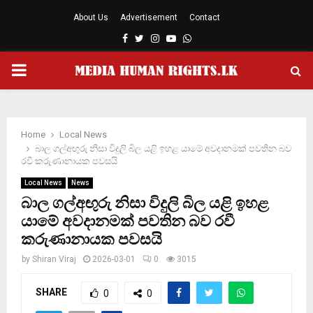
About Us
Advertisement
Contact
Facebook
Twitter
Instagram
Youtube
Whatsapp
PRIMARY
MENU
Home
Local News
බාල ගල්අඟුරු නිසා විදුලි බිල යළි ඉහළ යාමේ අවදානමක් පවතින බව
රවී කරුණානායක පවසයි
Local News
News
බාල ගල්අඟුරු නිසා විදුලි බිල යළි ඉහළ
යාමේ අවදානමක් පවතින බව රවී
කරුණානායක පවසයි
by
Shiran Viraj
2026-03-01
0
3015
SHARE
0
0