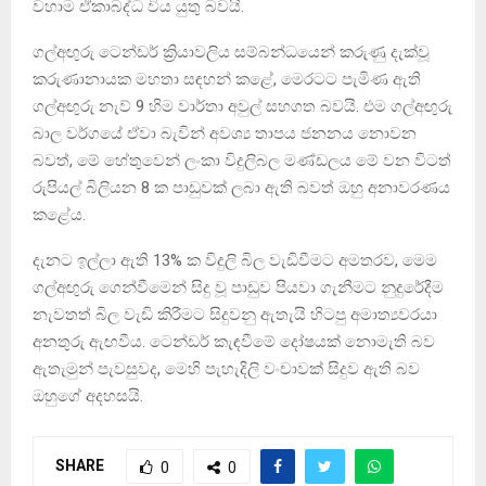
වහාම ඒකාබද්ධ විය යුතු බවයි.
ගල්අඟුරු ටෙන්ඩර් ක්‍රියාවලිය සම්බන්ධයෙන් කරුණු දැක්වූ
කරුණානායක මහතා සඳහන් කළේ, මෙරටට පැමිණ ඇති
ගල්අඟුරු නැව් 9 හිම වාර්තා අවුල් සහගත බවයි. එම ගල්අඟුරු
බාල වර්ගයේ ඒවා බැවින් අවශ්‍ය තාපය ජනනය නොවන
බවත්, මේ හේතුවෙන් ලංකා විදුලිබල මණ්ඩලය මේ වන විටත්
රුපියල් බිලියන 8 ක පාඩුවක් ලබා ඇති බවත් ඔහු අනාවරණය
කළේය.
දැනට ඉල්ලා ඇති 13% ක විදුලි බිල වැඩිවීමට අමතරව, මෙම
ගල්අඟුරු ගෙන්වීමෙන් සිදු වූ පාඩුව පියවා ගැනීමට නුදුරේදීම
නැවතත් බිල වැඩි කිරීමට සිදුවනු ඇතැයි හිටපු අමාත්‍යවරයා
අනතුරු ඇඟවීය. ටෙන්ඩර් කැඳවීමේ දෝෂයක් නොමැති බව
ඇතැමුන් පැවසුවද, මෙහි පැහැදිලි වංචාවක් සිදුව ඇති බව
ඔහුගේ අදහසයි.
SHARE
0
0