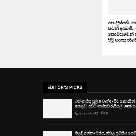
පොලිස්පති-ක
සටන් අරඹති..
කොමිසමෙන් දැඩි
පිටු හයක නි
EDITOR'S PICKS
බස් ගාස්තු ජූලි 6 වැනිදා සිට 12%කින්
ඉහළට: අවම ගාස්තුව රුපියල් 34ක් ව
2026-07-02
0
මිලදී ගන්නා මත්පැන්වල ප්‍රමිතිය සෙ