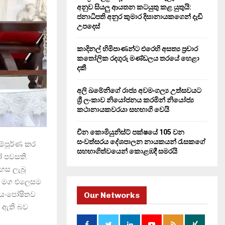
H
අනුව සියලු ආයතන කටයුතු කළ යුතුයි:
ජනාධිපති අනුර කුමාර දිසානායකගෙන් දැඩි
උපදෙස්
කාදිනල් හිමිපාණන්ට එරෙහි අසත්‍ය ප්‍රචාර
කතෝලික රදගුරු මණ්ඩලය තරයේ හෙළා
දකී
අලි ඛමේනිගේ රාජ්‍ය අවමංගල්‍ය උත්සවයට
ශ්‍රී ලංකාව නියෝජනය කරමින් නියෝජ්‍ය
කථානායකවරයා සහභාගි වෙයි
චීන කොමියුනිස්ට් පක්ෂයේ 105 වන
සංවත්සරය දේශපාලන නායකයන් රැසකගේ
ම්පූර්ණ කර
සහභාගිත්වයෙන් කොළඹදී සමරයි
ෝ පවසති.
හස ලැබූ
න් මග එලෙසම
ස්වයංපෝෂිතව
Our Networks
ව ඇති බව