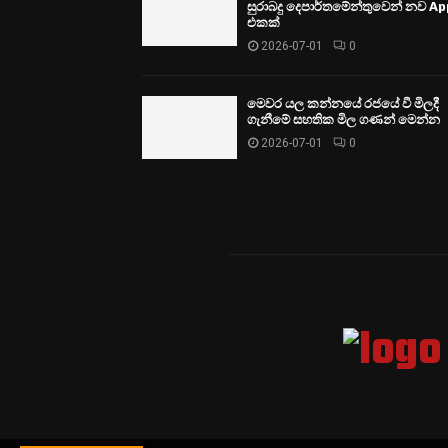
සුරාබදු දෙපාර්තමේන්තුවෙන් නව Ap
එකක්
2026-07-01
0
මෙවර යල කන්නයේ රජයේ වී මිලදී
ගැනීමේ සහතික මිල ගණන් මෙන්න
2026-07-01
0