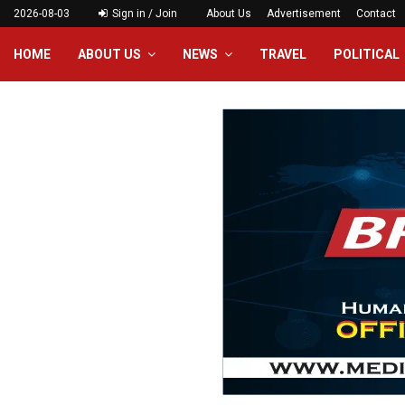
2026-08-03
Sign in / Join
About Us
Advertisement
Contact
HOME
ABOUT US
NEWS
TRAVEL
POLITICAL