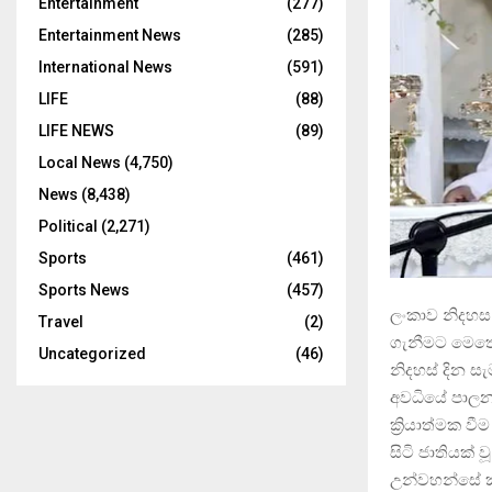
Entertainment
(277)
Entertainment News
(285)
International News
(591)
LIFE
(88)
LIFE NEWS
(89)
Local News
(4,750)
News
(8,438)
Political
(2,271)
Sports
(461)
Sports News
(457)
ලංකාව නිදහස 
Travel
(2)
ගැනීමට මෙතෙක
Uncategorized
(46)
නිදහස් දින 
අවධියේ පාලන
ක්‍රියාත්මක ව
සිටි ජාතියක්
උන්වහන්සේ ක