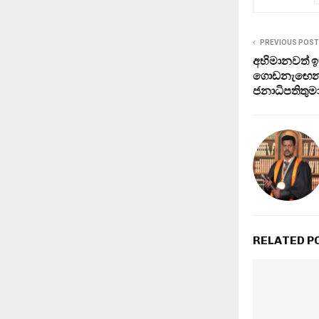
PREVIOUS POST
අභිමානවත් 
ගොඩනැඟෙන නව
ජනාධිපතිතු
RELATED P