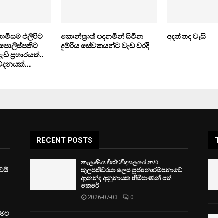
ොමිසම එලිපිට
කොන්ත්‍රාත් පදනමින් සිටින
අදත් තද වැසි
 පොලිස්පතිට
දුම්රිය සේවකයන්ට වැඩ වරදී
 ප‍්‍රහාරයක්..
වේදනයක්…
RECENT POSTS
කැලණිය විශ්වවිද්‍යාලයේ නව
ෙයි
කුලපතිවරයා ලෙස පූජ්‍ය නාරම්පනාවේ
ආනන්ද අනුනායක හිමිපාණන් පත්
කෙරේ
2026-07-03
0
වීමට