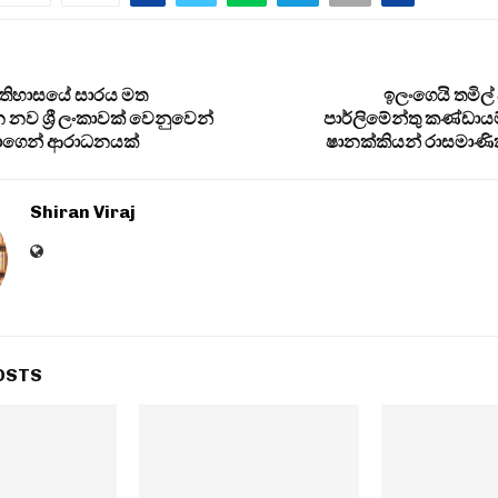
ඉතිහාසයේ සාරය මත
ඉලංගෙයි තමිල්
 ශ්‍රී ලංකාවක් වෙනුවෙන්
පාර්ලිමේන්තු කණ්ඩා
මාගෙන් ආරාධනයක්
ෂානක්කියන් රාසමාණි
Shiran Viraj
OSTS