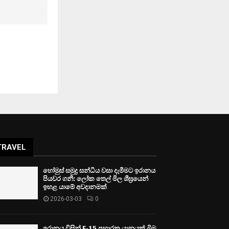
TRAVEL
හෝමුස් සමුද්‍ර සන්ධිය වසා දැමීමට ඉරානය
පියවර ගනී: ලෝක තෙල් මිල ශීඝ්‍රයෙන්
ඉහළ යාමේ අවදානමක්
2026-03-03
0
ඉරානය විසින් F-15 ප්‍රහාරක යානයක් බිම