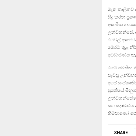
මෑත කාලීනව 
සිදු කරන ප්‍ර
ආගමික නායකයි
උන්වහන්සේ, 
රටවල් ආගම ධර
මෙරට තුළ නි
අවධාරණය ක
රටේ පවතින ණ
පැවසූ උන්වහන
අපේ සංස්කෘත
ප්‍රගතියේ මි
උන්වහන්සේගේ
සහ සදාචාරය 
හිමිපාණෝ පෙන
SHARE