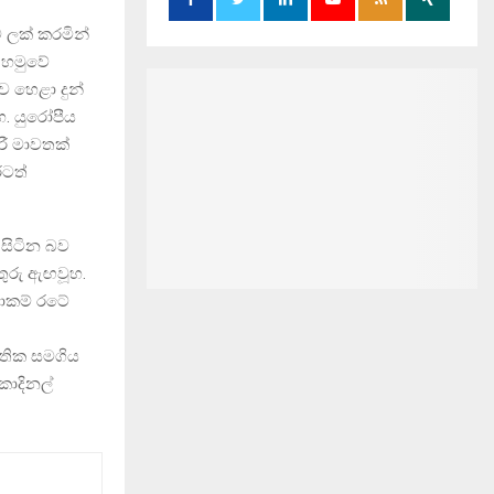
ලක් කරමින්
න හමුවේ
ව හෙළා දුන්
. යුරෝපීය
රී මාවතක්
රටත්
සිටින බව
තුරු ඇඟවූහ.
ාකම් රටේ
ාතික සමගිය
කාදිනල්