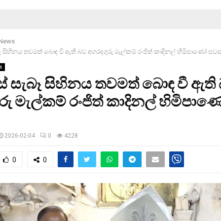
 News
 සිහිනය තවමත් බොඳ වී ඇති බව අගරදගුරු මැල්කම් රංජිත් කාදිනල් හිමිපාණෝ පවස
s
 සැබෑ සිහිනය තවමත් බොඳ වී ඇති
රු මැල්කම් රංජිත් කාදිනල් හිමිපා
2026-02-04
0
4228
0
0