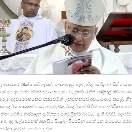
ලබා වසර 78ක් ගතවී ඇතත්, එදා අප දුටු සැබෑ නිදහස පිළිබඳ සිහිනය ස
් අප අසමත්ව සිටින බව අගරදගුරු මැල්කම් රංජිත් කාදිනල් හිමිපාණ
සැමරුම් දේවමෙහෙයකට එක්වෙමින් උන්වහන්සේ අවධාරණය කළේ, නිද
ය දේශීය නායකත්වයට පැවරුණද, විදේශීය නීති රීති සහ ආර්ථික ගම
ීම නිසා දේශීය නිෂ්පාදන ආර්ථිකය සහමුලින්ම බිඳවැටී ඇති බවයි. එදා 
 වූ අප, අද ඇල්පෙනෙත්තක සිට සියල්ල පිටරටින් ගෙන්වන මට්ටමට පත්
ණගාටුවෙන් පෙන්වා දුන්හ.