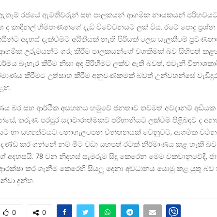
ඇතැම් රජයේ ඇමතිවරුන් සහ පාලකයන් ආගමික නායකයන් පරිභවයට 
කාශ ද කාදිනල් හිමිපාණන්ගේ දැඩි විවේචනයට ලක් විය. රටේ පොදු ප්‍රශ්
න්ට අදහස් දැක්වීමට අයිතියක් නැති පිරිසක් ලෙස සැලකීමේ ප්‍රවණතා
ආගමික උරුමයන්ට ගරු කිරීම පාලකයන්ගේ වගකීමක් බව සිහිපත් කළහ
්මය බැහැර කිරීම නිසා අද පිරිහීමට ලක්ව ඇති බවත්, එවැනි විනාශකා
ර්මාණය කිරීමට උත්සාහ කිරීම අනුවණකමක් බවත් උන්වහන්සේ වැඩිදු
ළහ.
ය බර සහ ආර්ථික අසහනය හමුවේ ජනතාව තවමත් අවදානම් අඩියක 
්සේ, තරුණ පරපුර සදාචාරාත්මකව පරිහානියට ලක්වීම පිළිබඳව ද අන
ියට හා සභ්‍යත්වයට නොගැලපෙන චින්තනයක් වෙනුවට, ආගමික වටින
නුම්දණ්ඩ කර ගන්නේ නම් මීට වඩා යහපත් රටක් නිර්මාණය කළ හැකි බව
 අදහසයි. 78 වන නිදහස් සැමරුම සිදු කෙරෙන මෙම වකවානුවේදී, ජ
ආරක්ෂා කර ගැනීම කෙරෙහි සියලු දෙනා අවධානය යොමු කළ යුතු බව 
්වා දුන්හ.
0
0