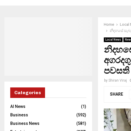
Home
Local
නිදහසේ සැබෑ
Local News
New
නිදහසේ
අගරදගු
පවසති
by
Shiran Viraj
Categories
SHARE
AI News
(1)
Business
(592)
Business News
(581)