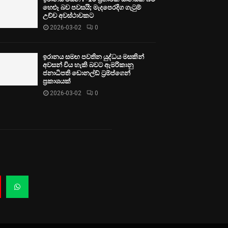
හෙළූ බව පවසයි; මැදපෙරදිග ගැටුම්
උච්ච අවස්ථාවකට
2026-03-02
0
ඉරානය සමඟ පවතින යුද්ධය මසකින්
අවසන් විය හැකි බවට ඇමරිකානු
ජනාධිපති ඩොනල්ඩ් ට්‍රම්ප්ගෙන්
ප්‍රකාශයක්
2026-03-02
0