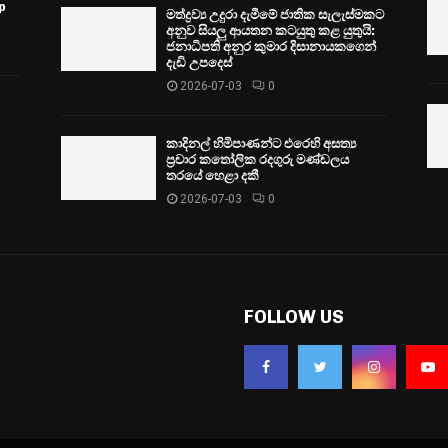
p
මත්ද්‍රව්‍ය උදුරා දැමීමේ ජාතික සැලැස්මකට
අනුව සියලු ආයතන කටයුතු කළ යුතුයි:
ජනාධිපති අනුර කුමාර දිසානායකගෙන්
දැඩි උපදෙස්
2026-07-03
0
කාදිනල් හිමිපාණන්ට එරෙහි අසත්‍ය
ප්‍රචාර කතෝලික රදගුරු මණ්ඩලය
තරයේ හෙළා දකී
2026-07-03
0
FOLLOW US