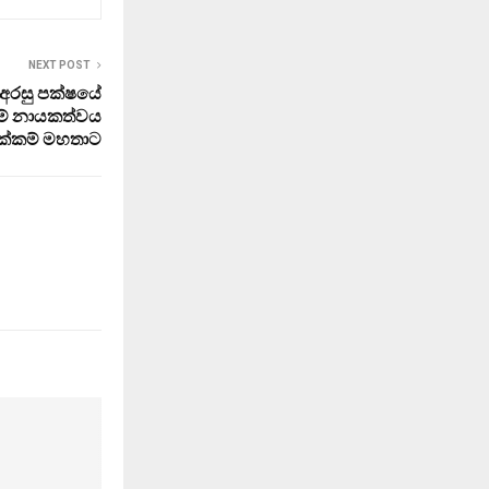
NEXT POST
 අරසු පක්ෂයේ
යම් නායකත්වය
ක්කම් මහතාට