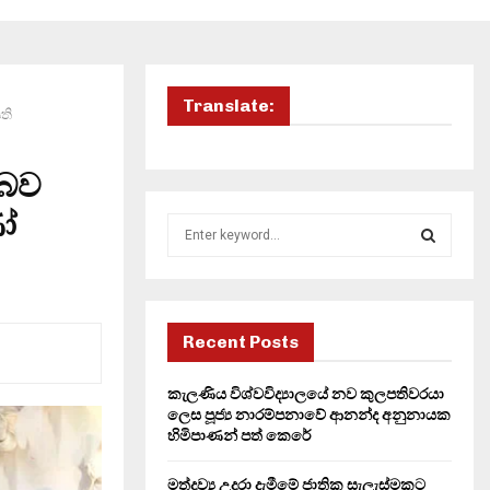
Translate:
ති
 බව
ණෝ
S
e
a
S
r
c
E
h
Recent Posts
f
A
o
කැලණිය විශ්වවිද්‍යාලයේ නව කුලපතිවරයා
r
R
ලෙස පූජ්‍ය නාරම්පනාවේ ආනන්ද අනුනායක
:
හිමිපාණන් පත් කෙරේ
C
මත්ද්‍රව්‍ය උදුරා දැමීමේ ජාතික සැලැස්මකට