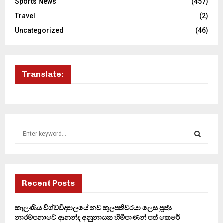
Sports News
(457)
Travel
(2)
Uncategorized
(46)
Translate:
S
e
a
S
r
c
E
h
Recent Posts
f
A
o
කැලණිය විශ්වවිද්‍යාලයේ නව කුලපතිවරයා ලෙස පූජ්‍ය
r
R
නාරම්පනාවේ ආනන්ද අනුනායක හිමිපාණන් පත් කෙරේ