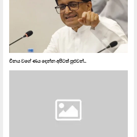
චීනය වගේ ණය දෙන්න අපිටත් පුළුවන්..