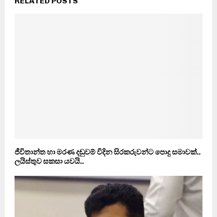
RELATED POSTS
ජීවිතාන්ත හා මරණ දඬුවම් විදින සිරකරුවන්ට පොදු සමාවක්..
ලයිස්තුව සකසා යවයි..