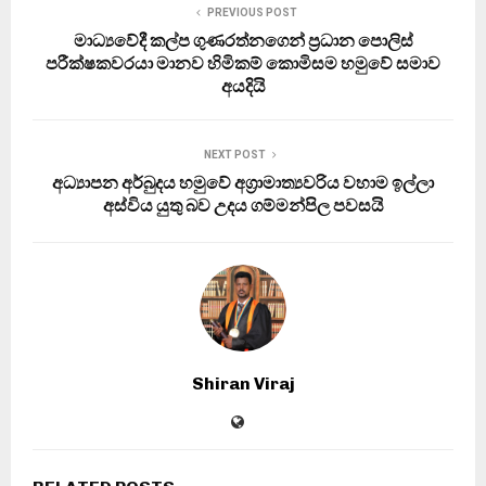
PREVIOUS POST
මාධ්‍යවේදී කල්ප ගුණරත්නගෙන් ප්‍රධාන පොලිස්
පරීක්ෂකවරයා මානව හිමිකම් කොමිසම හමුවේ සමාව
අයදියි
NEXT POST
අධ්‍යාපන අර්බුදය හමුවේ අග්‍රාමාත්‍යවරිය වහාම ඉල්ලා
අස්විය යුතු බව උදය ගම්මන්පිල පවසයි
Shiran Viraj