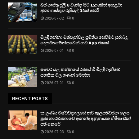
බස් ගාස්තු ජූලි 6 වැනිදා සිට 12%කින් ඉහළට:
අවම ගාස්තුව රුපියල් 34ක් වෙයි
2026-07-02
0
මිලදී ගන්නා මත්පැන්වල ප්‍රමිතිය සෙවීමට සුරාබදු
දෙපාර්තමේන්තුවෙන් නව App එකක්
2026-07-01
0
මෙවර යල කන්නයේ රජයේ වී මිලදී ගැනීමේ
සහතික මිල ගණන් මෙන්න
2026-07-01
0
RECENT POSTS
කැලණිය විශ්වවිද්‍යාලයේ නව කුලපතිවරයා ලෙස
පූජ්‍ය නාරම්පනාවේ ආනන්ද අනුනායක හිමිපාණන්
පත් කෙරේ
2026-07-03
0