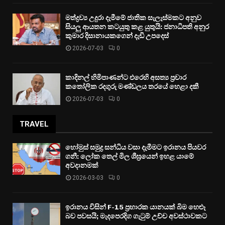
මත්ද්‍රව්‍ය උදුරා දැමීමේ ජාතික සැලැස්මකට අනුව
සියලු ආයතන කටයුතු කළ යුතුයි: ජනාධිපති අනුර
කුමාර දිසානායකගෙන් දැඩි උපදෙස්
2026-07-03
0
කාදිනල් හිමිපාණන්ට එරෙහි අසත්‍ය ප්‍රචාර
කතෝලික රදගුරු මණ්ඩලය තරයේ හෙළා දකී
2026-07-03
0
TRAVEL
හෝමුස් සමුද්‍ර සන්ධිය වසා දැමීමට ඉරානය පියවර
ගනී: ලෝක තෙල් මිල ශීඝ්‍රයෙන් ඉහළ යාමේ
අවදානමක්
2026-03-03
0
ඉරානය විසින් F-15 ප්‍රහාරක යානයක් බිම හෙළූ
බව පවසයි; මැදපෙරදිග ගැටුම් උච්ච අවස්ථාවකට