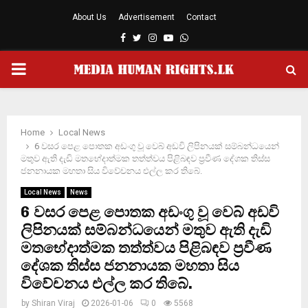
About Us
Advertisement
Contact
Facebook
Twitter
Instagram
Youtube
Whatsapp
PRIMARY
MENU
Home
Local News
6 වසර පෙළ පොතක අඩංගු වූ වෙබ් අඩවි ලිපිනයක් සම්බන්ධයෙන්
මතුව ඇති දැඩි මතභේදාත්මක තත්ත්වය පිළිබඳව ප්‍රවීණ දේශක තිස්ස
ජනනායක මහතා සිය විවේචනය එල්ල කර තිබේ.
Local News
News
6 වසර පෙළ පොතක අඩංගු වූ වෙබ් අඩවි
ලිපිනයක් සම්බන්ධයෙන් මතුව ඇති දැඩි
මතභේදාත්මක තත්ත්වය පිළිබඳව ප්‍රවීණ
දේශක තිස්ස ජනනායක මහතා සිය
විවේචනය එල්ල කර තිබේ.
by
Shiran Viraj
2026-01-06
0
5568