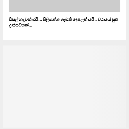
ඩීසල් නැවක් එයි… පිලිගන්න ඇමති දෙපලක් යයි.. වරායේ සුළු
උත්සවයක්…