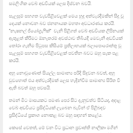
සමලිංගික වෙබ් අඩවියක් ලෙස දිස්වන බවයි.
සැලසුම් සහගත වැඩපිළිවෙළක් මෙය හුදු අත්වැරදීමකින් සිදු වූ
දෙයක් නොවන බව ජනනායක මහතා අවධාරණය කරයි.
“නැෂනල් ජියෝග්‍රැෆික්” වැනි පිළිගත් වෙබ් අඩවියක ලිපිනයක්
ඇතුළත් කිරීමට ඕනෑතරම් අවස්ථාව තිබියදී මෙවැනි අඩවියක්
තෝරා ගැනීම පිටුපස කිසියම් ප්‍රතිලාභයක් බලාපොරොත්තු වූ
සැලසුම් සහගත වැඩපිළිවෙළක් පවතින බවට ඔහු සැක පළ
කරයි.
අහු නොවුණොත් සියල්ල සාමාන්‍ය පරිදි සිදුවන බවත්, අහු
වුවහොත් එය අත්වැරදීමක් ලෙස හැඳින්වීම සාමාන්‍ය සිරිත වී
ඇති බවත් ඔහු පවසයි.
තමන් මීට මාසයකට පමණ පෙර සිට දැනුවත්ව සිටියද, අදාළ
වෙබ් අඩවියට ප්‍රසිද්ධියක් ලැබෙන බැවින් ඒ පිළිබඳව
ප්‍රසිද්ධියේ ප්‍රකාශ නොකළ බව ඔහු සඳහන් කළේය.
කෙසේ වෙතත්, මේ වන විට ප්‍රධාන ප්‍රවෘත්ති නාලිකා මගින්