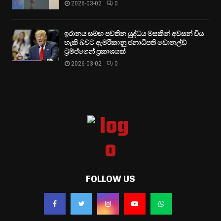
2026-03-02
0
ඉරානය සමඟ පවතින යුද්ධය මසකින් අවසන් විය
හැකි බවට ඇමරිකානු ජනාධිපති ඩොනල්ඩ්
ට්‍රම්ප්ගෙන් ප්‍රකාශයක්
2026-03-02
0
FOLLOW US