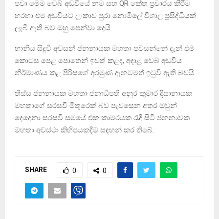
පවා මෙම වෙබ් අඩවියේ නම සහ QR කේත ප්‍රචාරය කිරීම
හරහා එම අඩවියට ලංකාව පුරා නොමිලේ විශාල ප්‍රසිද්ධියක්
ලැබී ඇති බව ඔහු පෙන්වා දෙයි.
හානිය සිදුවී අවසන් ජනනායක මහතා පවසන්නේ දැන් එම
කොටස පෙළ පොතෙන් ඉවත් කළද, අදාළ වෙබ් අඩවිය
නිර්මාණය කළ පිරිසගේ අරමුණ දැනටමත් ඉටුවී ඇති බවයි.
තිස්ස ජනනායක මහතා ජනාධිපති අනුර කුමාර දිසානායක
මහතාගේ සරසවි මිතුරෙක් බව පැවසෙන අතර ඔවුන්
දෙදෙනා සරසවි සමයේ එක කාමරයක රැඳී සිටි ජනනාවක
මහතා අවස්ථා කිහිපයකදීම සඳහන් කර තිබේ.
SHARE
0
0