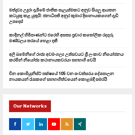
:
C
මත්ද්‍රව්‍ය උදුරා දැමීමේ ජාතික සැලැස්මකට අනුව සියලු ආයතන
කටයුතු කළ යුතුයි: ජනාධිපති අනුර කුමාර දිසානායකගෙන් දැඩි
H
උපදෙස්
කාදිනල් හිමිපාණන්ට එරෙහි අසත්‍ය ප්‍රචාර කතෝලික රදගුරු
මණ්ඩලය තරයේ හෙළා දකී
අලි ඛමේනිගේ රාජ්‍ය අවමංගල්‍ය උත්සවයට ශ්‍රී ලංකාව නියෝජනය
කරමින් නියෝජ්‍ය කථානායකවරයා සහභාගි වෙයි
චීන කොමියුනිස්ට් පක්ෂයේ 105 වන සංවත්සරය දේශපාලන
නායකයන් රැසකගේ සහභාගිත්වයෙන් කොළඹදී සමරයි
Our Networks