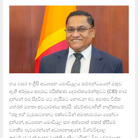
හය වසර ඉංග්‍රීසි අධ්‍යාපන මොඩියුලය සම්බන්ධයෙන් මතුව
ඇති අර්බුදය අපරාධ පරීක්ෂණ දෙපාර්තමේන්තුවට (CID) භාර
දුන්නේ එම සිදුවීම යට ගැසීමට නොවන බව අමාත්‍ය විජිත
හේරත් මහතා අවධාරණය කරයි. ස්වර්ණවාහිනී නාලිකාවේ
“රතු ඉර” වැඩසටහනට එක්වෙමින් අමාත්‍යවරයා පෙන්වා
දුන්නේ, අධ්‍යාපන මොඩියුල සහ අත්පොත් සකස් කිරීමේ
වගකීම පැවරෙන්නේ අධ්‍යාපනඥයන්, විශ්වවිද්‍යාල
ආචාර්යවරුන් ඇතුළු වෘත්තීය නිලධාරීන්ට මිස දේශපාලන