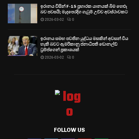
ඉරානය විසින් F-15 ප්‍රහාරක යානයක් බිම හෙළූ
බව පවසයි; මැදපෙරදිග ගැටුම් උච්ච අවස්ථාවකට
2026-03-02
0
ඉරානය සමඟ පවතින යුද්ධය මසකින් අවසන් විය
හැකි බවට ඇමරිකානු ජනාධිපති ඩොනල්ඩ්
ට්‍රම්ප්ගෙන් ප්‍රකාශයක්
2026-03-02
0
FOLLOW US