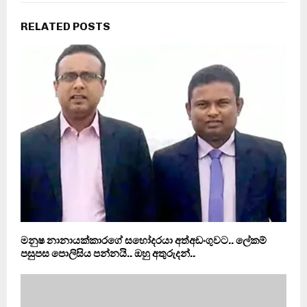
RELATED POSTS
මනුෂ නානායක්කාරගේ සහෝදරයා අත්අඩංගුවට.. ලේකම්
පසුපස පොලිසිය පන්නයි.. ඔහු අතුරුදන්..