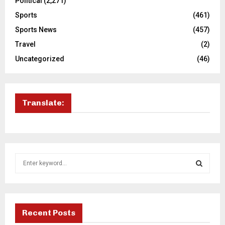
Political
(2,271)
Sports
(461)
Sports News
(457)
Travel
(2)
Uncategorized
(46)
Translate:
S
e
a
S
r
c
E
h
Recent Posts
f
A