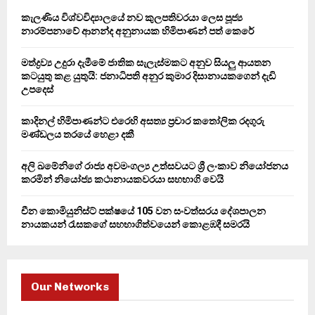
o
කැලණිය විශ්වවිද්‍යාලයේ නව කුලපතිවරයා ලෙස පූජ්‍ය
r
R
නාරම්පනාවේ ආනන්ද අනුනායක හිමිපාණන් පත් කෙරේ
:
C
මත්ද්‍රව්‍ය උදුරා දැමීමේ ජාතික සැලැස්මකට අනුව සියලු ආයතන
කටයුතු කළ යුතුයි: ජනාධිපති අනුර කුමාර දිසානායකගෙන් දැඩි
H
උපදෙස්
කාදිනල් හිමිපාණන්ට එරෙහි අසත්‍ය ප්‍රචාර කතෝලික රදගුරු
මණ්ඩලය තරයේ හෙළා දකී
අලි ඛමේනිගේ රාජ්‍ය අවමංගල්‍ය උත්සවයට ශ්‍රී ලංකාව නියෝජනය
කරමින් නියෝජ්‍ය කථානායකවරයා සහභාගි වෙයි
චීන කොමියුනිස්ට් පක්ෂයේ 105 වන සංවත්සරය දේශපාලන
නායකයන් රැසකගේ සහභාගිත්වයෙන් කොළඹදී සමරයි
Our Networks