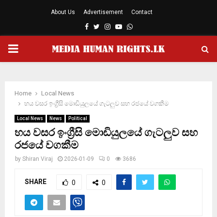
About Us
Advertisement
Contact
Facebook
Twitter
Instagram
Youtube
Whatsapp
PRIMARY
MENU
Home
Local News
හය වසර ඉංග්‍රීසි මොඩියුලයේ ගැටලුව සහ රජයේ වගකීම
Local News
News
Political
හය වසර ඉංග්‍රීසි මොඩියුලයේ ගැටලුව සහ
රජයේ වගකීම
by
Shiran Viraj
2026-01-09
0
3686
SHARE
0
0