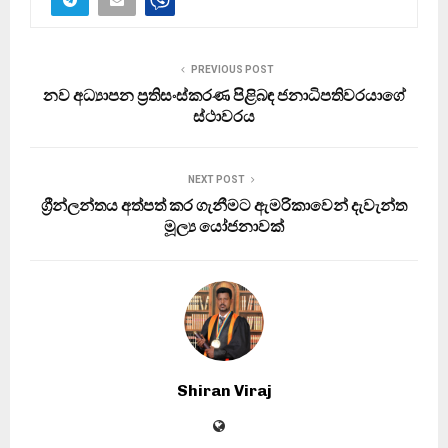
PREVIOUS POST
නව අධ්‍යාපන ප්‍රතිසංස්කරණ පිළිබඳ ජනාධිපතිවරයාගේ
ස්ථාවරය
NEXT POST
ග්‍රීන්ලන්තය අත්පත් කර ගැනීමට ඇමරිකාවෙන් දැවැන්ත
මූල්‍ය යෝජනාවක්
Shiran Viraj