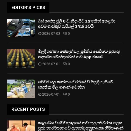
EDITOR'S PICKS
බස් ගාස්තු ජූලි 6 වැනිදා සිට 12%කින් ඉහළට:
අවම ගාස්තුව රුපියල් 34ක් වෙයි
2026-07-02
0
මිලදී ගන්නා මත්පැන්වල ප්‍රමිතිය සෙවීමට සුරාබදු
දෙපාර්තමේන්තුවෙන් නව App එකක්
2026-07-01
0
මෙවර යල කන්නයේ රජයේ වී මිලදී ගැනීමේ
සහතික මිල ගණන් මෙන්න
2026-07-01
0
RECENT POSTS
කැලණිය විශ්වවිද්‍යාලයේ නව කුලපතිවරයා ලෙස
පූජ්‍ය නාරම්පනාවේ ආනන්ද අනුනායක හිමිපාණන්