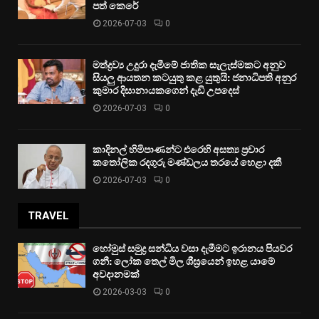
පත් කෙරේ
2026-07-03
0
මත්ද්‍රව්‍ය උදුරා දැමීමේ ජාතික සැලැස්මකට අනුව
සියලු ආයතන කටයුතු කළ යුතුයි: ජනාධිපති අනුර
කුමාර දිසානායකගෙන් දැඩි උපදෙස්
2026-07-03
0
කාදිනල් හිමිපාණන්ට එරෙහි අසත්‍ය ප්‍රචාර
කතෝලික රදගුරු මණ්ඩලය තරයේ හෙළා දකී
2026-07-03
0
TRAVEL
හෝමුස් සමුද්‍ර සන්ධිය වසා දැමීමට ඉරානය පියවර
ගනී: ලෝක තෙල් මිල ශීඝ්‍රයෙන් ඉහළ යාමේ
අවදානමක්
2026-03-03
0