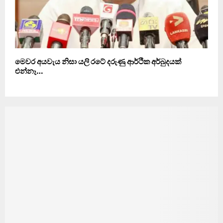
මෙවර අයවැය නිසා යලි රටේ දරුණු ආර්ථික අර්බුදයක්
එන්නෑ…