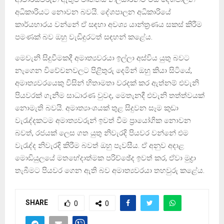
අධිකාරියට නොවන බවයි. දේශපාලන අධිකාරියේ
කාර්යභාරය වන්නේ ඒ සඳහා අවශ්‍ය යාන්ත්‍රණය සකස් කිරීම
පමණක් බව ඔහු වැඩිදුරටත් සඳහන් කළේය.
මෙවැනි සිදුවීමකදී අමාත්‍යවරයා ඉල්ලා අස්විය යුතු බවට
නැගෙන විවේචනවලට පිළිතුරු දෙමින් ඔහු කියා සිටියේ,
අමාත්‍යවරයෙකු විසින් හිතාමතා වරදක් කර ඇත්නම් එවැනි
පියවරක් ගැනීම සාධාරණ වුවද, මෙතැනදී එවැනි තත්ත්වයක්
නොමැති බවයි. අමාත්‍යාංශයක් තුළ සිදුවන සෑම කුඩා
වැරැද්දකටම අමාත්‍යවරුන් ඉවත් වීම ප්‍රායෝගික නොවන
බවත්, රජයක් ලෙස ගත යුතු නිවැරදි පියවර වන්නේ එම
වැරැද්ද නිවැරදි කිරීම බවත් ඔහු පැවසීය. ඒ අනුව අදාළ
මොඩියුලයේ මතභේදාත්මක පරිච්ඡේද ඉවත් කර, ඒවා මුද්‍රා
තැබීමට පියවර ගෙන ඇති බව අමාත්‍යවරයා තහවුරු කළේය.
SHARE
0
0