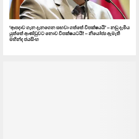
‘ආපදාව ගැන දැනගෙන සඟවා ගත්තේ විපක්ෂයයි’ – නඩු දැමිය
යුත්තේ ආණ්ඩුවට නොව විපක්ෂයටයි! – නියෝජ්‍ය ඇමැති
මහින්ද ජයසිංහ