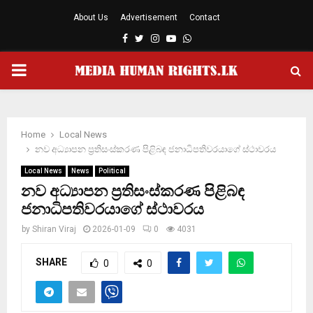
About Us
Advertisement
Contact
Facebook
Twitter
Instagram
Youtube
Whatsapp
PRIMARY
MENU
Home
Local News
නව අධ්‍යාපන ප්‍රතිසංස්කරණ පිළිබඳ ජනාධිපතිවරයාගේ ස්ථාවරය
Local News
News
Political
නව අධ්‍යාපන ප්‍රතිසංස්කරණ පිළිබඳ
ජනාධිපතිවරයාගේ ස්ථාවරය
by
Shiran Viraj
2026-01-09
0
4031
SHARE
0
0