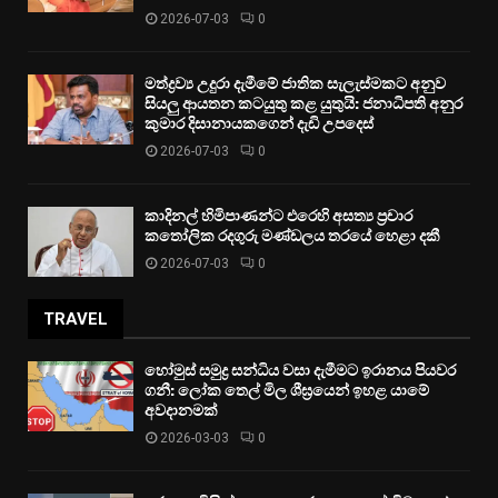
2026-07-03
0
මත්ද්‍රව්‍ය උදුරා දැමීමේ ජාතික සැලැස්මකට අනුව
සියලු ආයතන කටයුතු කළ යුතුයි: ජනාධිපති අනුර
කුමාර දිසානායකගෙන් දැඩි උපදෙස්
2026-07-03
0
කාදිනල් හිමිපාණන්ට එරෙහි අසත්‍ය ප්‍රචාර
කතෝලික රදගුරු මණ්ඩලය තරයේ හෙළා දකී
2026-07-03
0
TRAVEL
හෝමුස් සමුද්‍ර සන්ධිය වසා දැමීමට ඉරානය පියවර
ගනී: ලෝක තෙල් මිල ශීඝ්‍රයෙන් ඉහළ යාමේ
අවදානමක්
2026-03-03
0