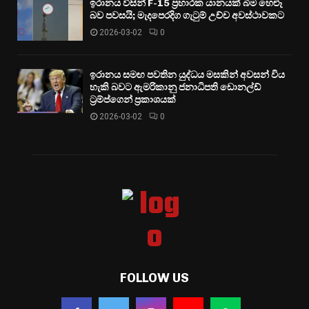
ඉරානය විසින් F-15 ප්‍රහාරක යානයක් බිම හෙළූ
බව පවසයි; මැදපෙරදිග ගැටුම් උච්ච අවස්ථාවකට
2026-03-02
0
ඉරානය සමඟ පවතින යුද්ධය මසකින් අවසන් විය
හැකි බවට ඇමරිකානු ජනාධිපති ඩොනල්ඩ්
ට්‍රම්ප්ගෙන් ප්‍රකාශයක්
2026-03-02
0
FOLLOW US