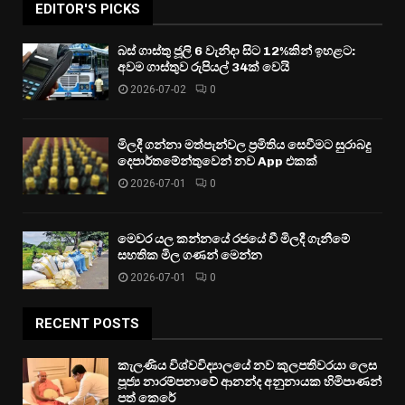
EDITOR'S PICKS
බස් ගාස්තු ජූලි 6 වැනිදා සිට 12%කින් ඉහළට:
අවම ගාස්තුව රුපියල් 34ක් වෙයි
2026-07-02
0
මිලදී ගන්නා මත්පැන්වල ප්‍රමිතිය සෙවීමට සුරාබදු
දෙපාර්තමේන්තුවෙන් නව App එකක්
2026-07-01
0
මෙවර යල කන්නයේ රජයේ වී මිලදී ගැනීමේ
සහතික මිල ගණන් මෙන්න
2026-07-01
0
RECENT POSTS
කැලණිය විශ්වවිද්‍යාලයේ නව කුලපතිවරයා ලෙස
පූජ්‍ය නාරම්පනාවේ ආනන්ද අනුනායක හිමිපාණන්
පත් කෙරේ