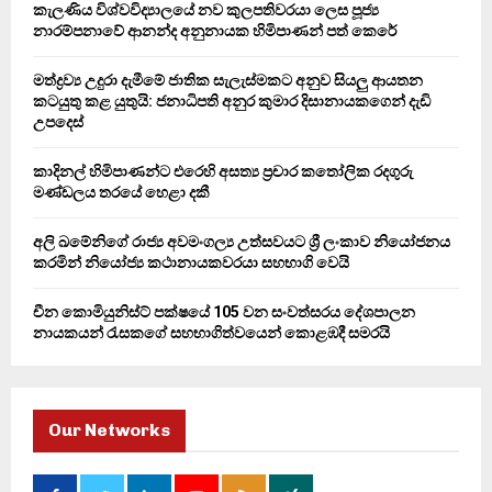
කැලණිය විශ්වවිද්‍යාලයේ නව කුලපතිවරයා ලෙස පූජ්‍ය
r
R
නාරම්පනාවේ ආනන්ද අනුනායක හිමිපාණන් පත් කෙරේ
:
C
මත්ද්‍රව්‍ය උදුරා දැමීමේ ජාතික සැලැස්මකට අනුව සියලු ආයතන
කටයුතු කළ යුතුයි: ජනාධිපති අනුර කුමාර දිසානායකගෙන් දැඩි
H
උපදෙස්
කාදිනල් හිමිපාණන්ට එරෙහි අසත්‍ය ප්‍රචාර කතෝලික රදගුරු
මණ්ඩලය තරයේ හෙළා දකී
අලි ඛමේනිගේ රාජ්‍ය අවමංගල්‍ය උත්සවයට ශ්‍රී ලංකාව නියෝජනය
කරමින් නියෝජ්‍ය කථානායකවරයා සහභාගි වෙයි
චීන කොමියුනිස්ට් පක්ෂයේ 105 වන සංවත්සරය දේශපාලන
නායකයන් රැසකගේ සහභාගිත්වයෙන් කොළඹදී සමරයි
Our Networks