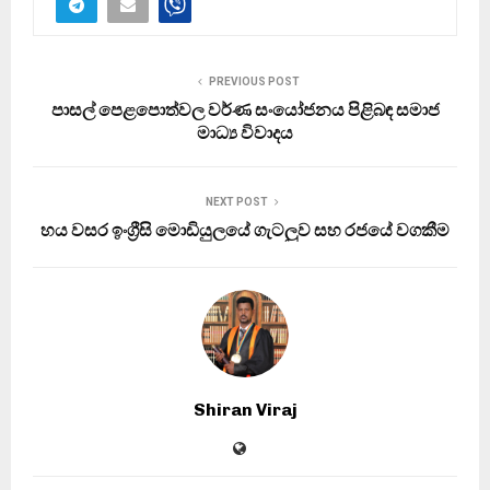
PREVIOUS POST
පාසල් පෙළපොත්වල වර්ණ සංයෝජනය පිළිබඳ සමාජ
මාධ්‍ය විවාදය
NEXT POST
හය වසර ඉංග්‍රීසි මොඩියුලයේ ගැටලුව සහ රජයේ වගකීම
Shiran Viraj