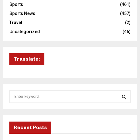
Sports
(461)
Sports News
(457)
Travel
(2)
Uncategorized
(46)
Translate:
S
e
a
S
r
c
E
h
Recent Posts
f
A
o