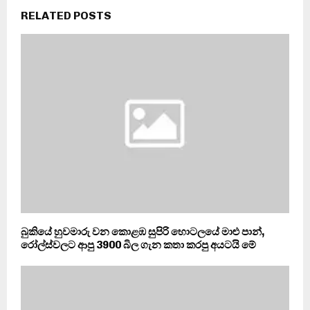
RELATED POSTS
බුකියේ හුවමාරු වන කොළඹ සුපිරි හොටලයේ මාළු පාන්,
රෝල්ස්වලට ආපු 3900 බිල ගැන කතා කරපු අයටයි මේ