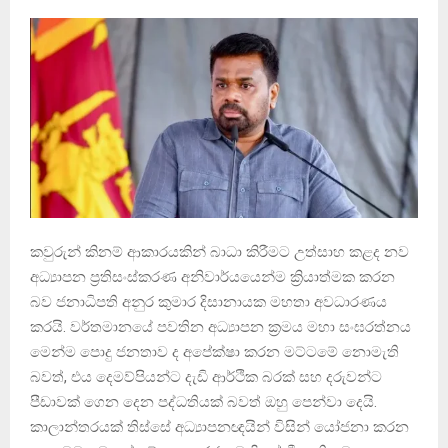
කවුරුන් කිනම් ආකාරයකින් බාධා කිරීමට උත්සාහ කළද නව
අධ්‍යාපන ප්‍රතිසංස්කරණ අනිවාර්යයෙන්ම ක්‍රියාත්මක කරන
බව ජනාධිපති අනුර කුමාර දිසානායක මහතා අවධාරණය
කරයි. වර්තමානයේ පවතින අධ්‍යාපන ක්‍රමය මහා සංඝරත්නය
මෙන්ම පොදු ජනතාව ද අපේක්ෂා කරන මට්ටමේ නොමැති
බවත්, එය දෙමව්පියන්ට දැඩි ආර්ථික බරක් සහ දරුවන්ට
පීඩාවක් ගෙන දෙන පද්ධතියක් බවත් ඔහු පෙන්වා දෙයි.
කාලාන්තරයක් තිස්සේ අධ්‍යාපනඥයින් විසින් යෝජනා කරන