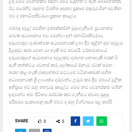
ලද මෙම වෙනස්කම් සඳහා රජය මැදිහත් වී ඇති මොහොතක,
ඊට එරෙහිව පදනම් විරහිත අසත්‍ය ප්‍රකාශ පතුරුවමින් පවතින
බව ද ජනාධිපතිවරයා ප්‍රකාශ කළේය.
ගම්බද පවුල් පවතින දුප්පත්කමින් මුදාගැනීමේ ප්‍රධානතම
මාවත අධ්‍යාපනය බව පෙන්වා දුන් ජනාධිපතිවරයා,
දරුවෙකුට ගුණාත්මක අධ්‍යාපනයක් ලබා දීම තුළින් මුළු පවුලම
දියුණුව කරා ගෙන යා හැකි බව පවසයි. වර්තමානයේ
දරුවෙකුගේ අධ්‍යාපනය පවුලකට දරාගත නොහැකි බරක් වී
ඇති තත්ත්වය වෙනස් කර, ලෝකයේ ඕනෑම රටක් සමඟ
තරඟ කළ හැකි ජාත්‍යන්තර මට්ටමේ වටිනාකමක් සහිත
අධ්‍යාපනයක් ශ්‍රී ලාංකේය දරුවන්ට උරුම කර දීම රජයේ මූලික
අභිප්‍රාය බව ඔහු තහවුරු කළේය. මෙම නව වෙනස්කම් මගින්
දරුවන්ට තම ජීවිතය සාර්ථක කර ගැනීමට අවශ්‍ය සුදුසු
පරිසරය සැකසෙනු ඇති බවට ද ඔහු විශ්වාසය පළ කරයි.
SHARE
0
0