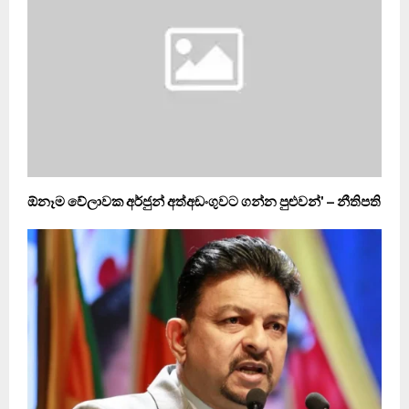
ඕනෑම වේලාවක අර්ජුන් අත්අඩංගුවට ගන්න පුළුවන්' – නීතිපති