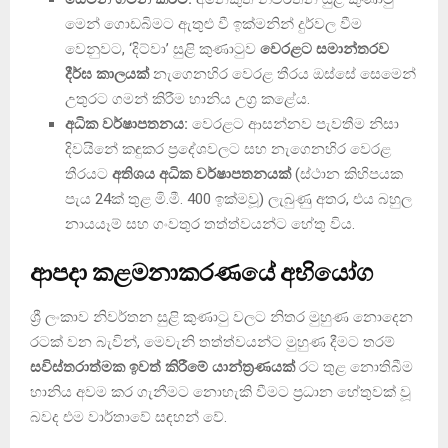
මෙන් ගොඩබිමට ඇතුළු වී ඉක්මනින් දුර්වල වීම
වෙනුවට, ‘දිට්වා’ සුළි කුණාටුව
වෙරළට සමාන්තරව
දීර්ඝ කාලයක්
නැගෙනහිර වෙරළ තීරය ඔස්සේ සෙමෙන්
උතුරට ගමන් කිරීම හානිය උග්‍ර කළේය.
අධික වර්ෂාපතනය:
වෙරළට ආසන්නව පැවතීම නිසා
දිවයිනේ කඳුකර ප්‍රදේශවලට සහ නැගෙනහිර වෙරළ
තීරයට
අතිශය අධික වර්ෂාපතනයක්
(ස්ථාන කිහිපයක
පැය 24ක් තුළ මි.මී. 400 ඉක්මවූ) ලැබුණු අතර, එය බහුල
නායයෑම් සහ ගංවතුර තත්ත්වයන්ට හේතු විය.
ආපදා කළමනාකරණයේ අභියෝග
ශ්‍රී ලංකාව නිවර්තන සුළි කුණාටු වලට නිතර මුහුණ නොදෙන
රටක් වන බැවින්, මෙවැනි තත්ත්වයන්ට මුහුණ දීමට තරම්
සවිස්තරාත්මක ඉවත් කිරීමේ යාන්ත්‍රණයක්
රට තුළ නොතිබීම
හානිය අවම කර ගැනීමට නොහැකි වීමට ප්‍රධාන හේතුවක් වූ
බවද එම වාර්තාවේ සඳහන් වේ.