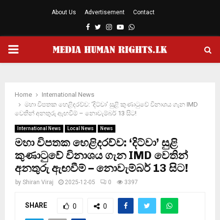
About Us
Advertisement
Contact
Facebook
Twitter
Instagram
Youtube
Whatsapp
PRIMARY
MENU
Home
International News
මහා විපතක හෙළිදරව්ව: ‘දිට්වා’ සුළි කුණාටුවේ විනාශය ගැන IMD
වෙතින් අනතුරු ඇඟවීම් – නොවැම්බර් 13 සිට!
International News
Local News
News
මහා විපතක හෙළිදරව්ව: ‘දිට්වා’ සුළි
කුණාටුවේ විනාශය ගැන IMD වෙතින්
අනතුරු ඇඟවීම් – නොවැම්බර් 13 සිට!
by
Shiran Viraj
2025-12-05
0
3397
SHARE
0
0