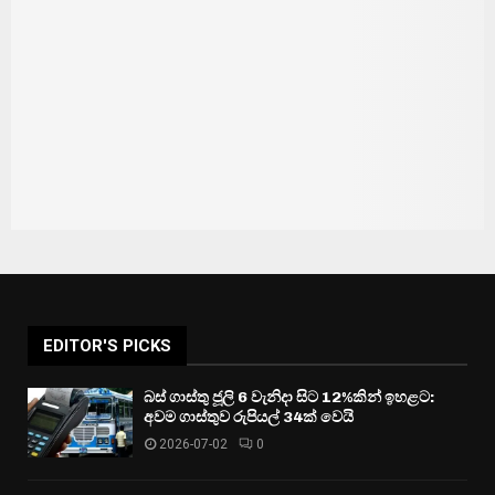
EDITOR'S PICKS
බස් ගාස්තු ජූලි 6 වැනිදා සිට 12%කින් ඉහළට:
අවම ගාස්තුව රුපියල් 34ක් වෙයි
2026-07-02
0