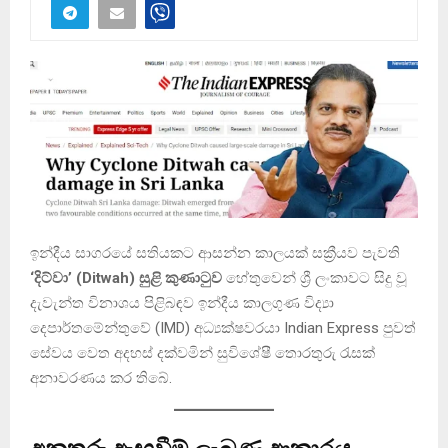
ඉන්දීය සාගරයේ සතියකට ආසන්න කාලයක් සක්‍රීයව පැවති
‘දිට්වා’ (Ditwah) සුළි කුණාටුව
හේතුවෙන් ශ්‍රී ලංකාවට සිදු වූ
දැවැන්ත විනාශය පිළිබඳව ඉන්දීය කාලගුණ විද්‍යා
දෙපාර්තමේන්තුවේ (IMD) අධ්‍යක්ෂවරයා Indian Express පුවත්
සේවය වෙත අදහස් දක්වමින් සුවිශේෂී තොරතුරු රැසක්
අනාවරණය කර තිබේ.