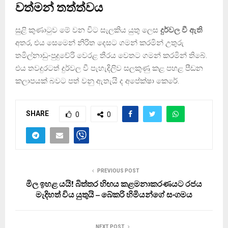
වත්මන් තත්ත්වය
සුළි කුණාටුව මේ වන විට සැලකිය යුතු ලෙස
දුර්වල වී ඇති
අතර, එය සෙමෙන් නිරිත දෙසට ගමන් කරමින් උතුරු
තමිල්නාඩු-පුදුචේරි වෙරළ තීරය වෙතට ගමන් කරමින් තිබේ.
එය තවදුරටත් දුර්වල වී පැහැදිලිව සලකුණු කළ පහළ පීඩන
කලාපයක් බවට පත් වනු ඇතැයි ද අපේක්ෂා කෙරේ.
SHARE
0
0
PREVIOUS POST
මිල ඉහළ යයි! බිත්තර හිඟය කළමනාකරණයට රජය
මැදිහත් විය යුතුයි – බේකරි හිමියන්ගේ සංගමය
NEXT POST