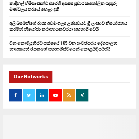
කාදිනල් හිමිපාණන්ට එරෙහි අසත්‍ය ප්‍රචාර කතෝලික රදගුරු
මණ්ඩලය තරයේ හෙළා දකී
අලි ඛමේනිගේ රාජ්‍ය අවමංගල්‍ය උත්සවයට ශ්‍රී ලංකාව නියෝජනය
කරමින් නියෝජ්‍ය කථානායකවරයා සහභාගි වෙයි
චීන කොමියුනිස්ට් පක්ෂයේ 105 වන සංවත්සරය දේශපාලන
නායකයන් රැසකගේ සහභාගිත්වයෙන් කොළඹදී සමරයි
Our Networks