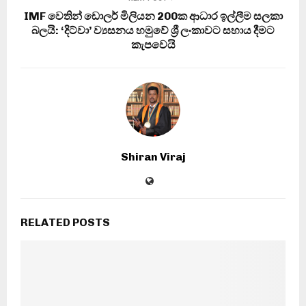
IMF වෙතින් ඩොලර් මිලියන 200ක ආධාර ඉල්ලීම සලකා
බලයි: ‘දිට්වා’ ව්‍යසනය හමුවේ ශ්‍රී ලංකාවට සහාය දීමට
කැපවෙයි
Shiran Viraj
RELATED POSTS