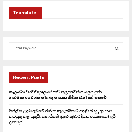
Translate:
S
e
a
S
r
c
E
h
Recent Posts
f
A
o
කැලණිය විශ්වවිද්‍යාලයේ නව කුලපතිවරයා ලෙස පූජ්‍ය
r
R
නාරම්පනාවේ ආනන්ද අනුනායක හිමිපාණන් පත් කෙරේ
:
C
මත්ද්‍රව්‍ය උදුරා දැමීමේ ජාතික සැලැස්මකට අනුව සියලු ආයතන
කටයුතු කළ යුතුයි: ජනාධිපති අනුර කුමාර දිසානායකගෙන් දැඩි
H
උපදෙස්