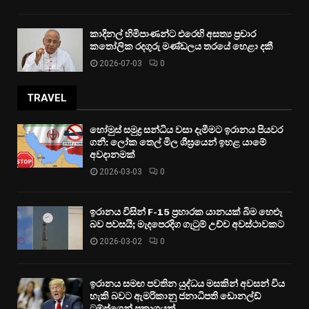
කාදිනල් හිමිපාණන්ට එරෙහි අසත්‍ය ප්‍රචාර
කතෝලික රදගුරු මණ්ඩලය තරයේ හෙළා දකී
2026-07-03
0
TRAVEL
හෝමුස් සමුද්‍ර සන්ධිය වසා දැමීමට ඉරානය පියවර
ගනී: ලෝක තෙල් මිල ශීඝ්‍රයෙන් ඉහළ යාමේ
අවදානමක්
2026-03-03
0
ඉරානය විසින් F-15 ප්‍රහාරක යානයක් බිම හෙළූ
බව පවසයි; මැදපෙරදිග ගැටුම් උච්ච අවස්ථාවකට
2026-03-02
0
ඉරානය සමඟ පවතින යුද්ධය මසකින් අවසන් විය
හැකි බවට ඇමරිකානු ජනාධිපති ඩොනල්ඩ්
ට්‍රම්ප්ගෙන් ප්‍රකාශයක්