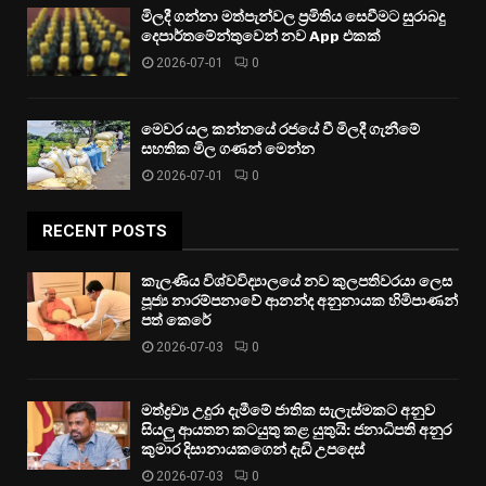
මිලදී ගන්නා මත්පැන්වල ප්‍රමිතිය සෙවීමට සුරාබදු
දෙපාර්තමේන්තුවෙන් නව App එකක්
2026-07-01
0
මෙවර යල කන්නයේ රජයේ වී මිලදී ගැනීමේ
සහතික මිල ගණන් මෙන්න
2026-07-01
0
RECENT POSTS
කැලණිය විශ්වවිද්‍යාලයේ නව කුලපතිවරයා ලෙස
පූජ්‍ය නාරම්පනාවේ ආනන්ද අනුනායක හිමිපාණන්
පත් කෙරේ
2026-07-03
0
මත්ද්‍රව්‍ය උදුරා දැමීමේ ජාතික සැලැස්මකට අනුව
සියලු ආයතන කටයුතු කළ යුතුයි: ජනාධිපති අනුර
කුමාර දිසානායකගෙන් දැඩි උපදෙස්
2026-07-03
0