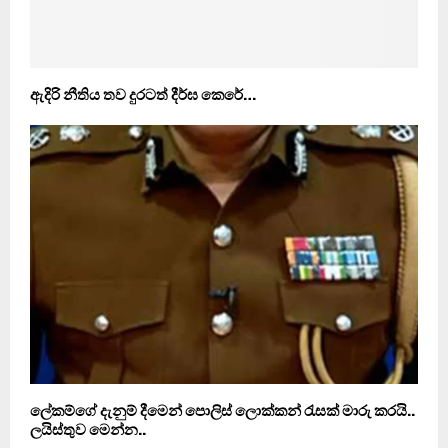
ඇදිරි නීතිය තව දුරටත් දීර්ඝ කෙරේ…
ලේකම්ගේ දැනුම් දීමෙන් පොලිස් ලොක්කන් රැසක් මාරු කරයි..
ලයිස්තුව මෙන්න..