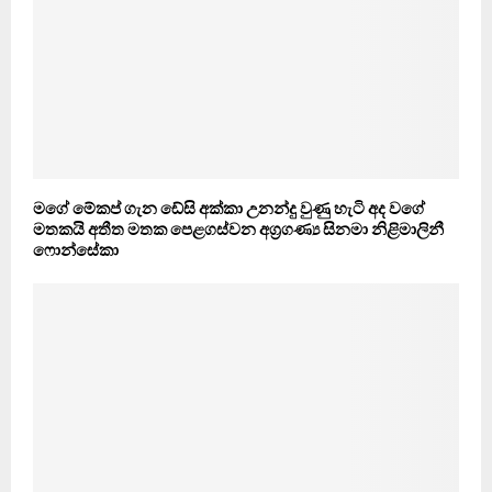
මගේ මේකප් ගැන ඩේසි අක්කා උනන්දු වුණු හැටි අද වගේ
මතකයි අතීත මතක පෙළගස්වන අග්‍රගණ්‍ය සිනමා නිළිමාලිනී
ෆොන්සේකා