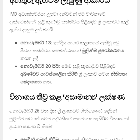
අනතුරු ඇඟවීම් ලැබුණු ආකාරය
IMD අධ්‍යක්ෂවරයා උපුටා දක්වමින් එම වාර්තාවේ
දැක්වෙන්නේ, සුළි කුණාටු තත්ත්වය පිළිබඳව ශ්‍රී ලංකාවට කල්
ඇතිව දැනුම් දුන් බවයි:
නොවැම්බර් 13:
ඉන්දීය සාගර කලාපයේ ඇතිවූ අඩු
පීඩන තත්ත්වය සම්බන්ධයෙන්
මුලින්ම පුරෝකථනය
කරන ලදී.
නොවැම්බර් 20 සිට:
මෙම සුළි කුණාටුව පිළිබඳව
අඛණ්ඩව යාවත්කාලීන කිරීම්
ශ්‍රී ලංකාව සමඟ
නිතිපතා
බෙදාගෙන
ඇත.
විනාශය තීව්‍ර කළ ‘අසාමාන්‍ය’ ලක්ෂණ
නොවැම්බර් 26 වන දින ශ්‍රී ලංකාවට ගිනිකොණ දෙසින්
මුලින්ම හටගත් මෙම පද්ධතියේ අසාමාන්‍ය හැසිරීම විනාශයේ
ප්‍රධාන සාධක වී තිබේ:
සෙමින් ගමන් කිරීම:
අනෙකුත් නිවර්තන සුළි කුණාටු