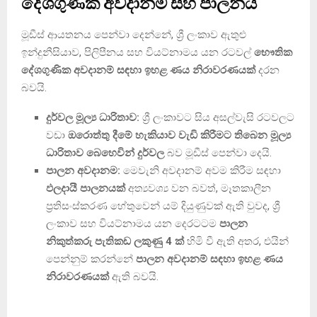
දේශගුණික අවදානම සහ පාලනය
මූඩීස් ආයතනය පෙන්වා දෙන්නේ, ශ්‍රී ලංකාව ඇතුළු
ඉන්දුනීසියාව, පිලිපීනය සහ වියට්නාමය යන රටවල්
භෞතික
දේශගුණික අවදානම් සඳහා ඉහළ ණය නිරාවරණයක්
දරන
බවයි.
දුර්වල මූල්‍ය ධාරිතාව:
ශ්‍රී ලංකාවට සිය අසල්වැසි රටවලට
වඩා
ඔරොත්තු දීමේ හැකියාව වැඩි කිරීමට තිබෙන මූල්‍ය
ධාරිතාව බෙහෙවින් දුර්වල
බව මූඩීස් පෙන්වා දෙයි.
පාලන අවදානම:
මෙවැනි අවදානම් අවම කිරීම සඳහා
ඵලදායී පාලනයක්
අත්‍යවශ්‍ය වන බවත්, මෑතකාලීන
ප්‍රතිසංස්කරණ හේතුවෙන් යම් දියුණුවක් ඇති වුවද, ශ්‍රී
ලංකාව සහ වියට්නාමය යන දෙරටටම
පාලන
නිකුත්කරු පැතිකඩ ලකුණු 4 ක්
හිමි වී ඇති අතර, එයින්
පෙන්නුම් කරන්නේ
පාලන අවදානම් සඳහා ඉහළ ණය
නිරාවරණයක්
ඇති බවයි.