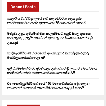
c
E
h
Recent Posts
f
A
o
කැලණිය විශ්වවිද්‍යාලයේ නව කුලපතිවරයා ලෙස පූජ්‍ය
r
R
නාරම්පනාවේ ආනන්ද අනුනායක හිමිපාණන් පත් කෙරේ
:
C
මත්ද්‍රව්‍ය උදුරා දැමීමේ ජාතික සැලැස්මකට අනුව සියලු ආයතන
කටයුතු කළ යුතුයි: ජනාධිපති අනුර කුමාර දිසානායකගෙන් දැඩි
H
උපදෙස්
කාදිනල් හිමිපාණන්ට එරෙහි අසත්‍ය ප්‍රචාර කතෝලික රදගුරු
මණ්ඩලය තරයේ හෙළා දකී
අලි ඛමේනිගේ රාජ්‍ය අවමංගල්‍ය උත්සවයට ශ්‍රී ලංකාව නියෝජනය
කරමින් නියෝජ්‍ය කථානායකවරයා සහභාගි වෙයි
චීන කොමියුනිස්ට් පක්ෂයේ 105 වන සංවත්සරය දේශපාලන
නායකයන් රැසකගේ සහභාගිත්වයෙන් කොළඹදී සමරයි