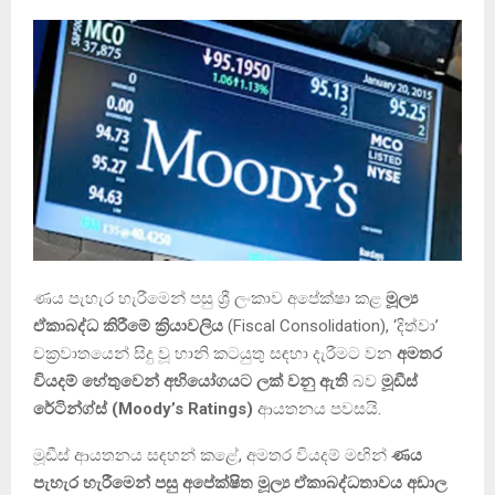
ණය පැහැර හැරීමෙන් පසු ශ්‍රී ලංකාව අපේක්ෂා කළ
මූල්‍ය
ඒකාබද්ධ කිරීමේ ක්‍රියාවලිය
(Fiscal Consolidation), ‘දිත්වා’
චක්‍රවාතයෙන් සිදු වූ හානි කටයුතු සඳහා දැරීමට වන
අමතර
වියදම් හේතුවෙන් අභියෝගයට ලක් වනු ඇති
බව
මූඩීස්
රේටින්ග්ස් (Moody’s Ratings)
ආයතනය පවසයි.
මූඩීස් ආයතනය සඳහන් කළේ, අමතර වියදම් මඟින්
ණය
පැහැර හැරීමෙන් පසු අපේක්ෂිත මූල්‍ය ඒකාබද්ධතාවය අඩාල