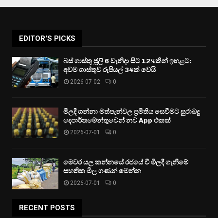
EDITOR'S PICKS
බස් ගාස්තු ජූලි 6 වැනිදා සිට 12%කින් ඉහළට:
අවම ගාස්තුව රුපියල් 34ක් වෙයි
2026-07-02
0
මිලදී ගන්නා මත්පැන්වල ප්‍රමිතිය සෙවීමට සුරාබදු
දෙපාර්තමේන්තුවෙන් නව App එකක්
2026-07-01
0
මෙවර යල කන්නයේ රජයේ වී මිලදී ගැනීමේ
සහතික මිල ගණන් මෙන්න
2026-07-01
0
RECENT POSTS