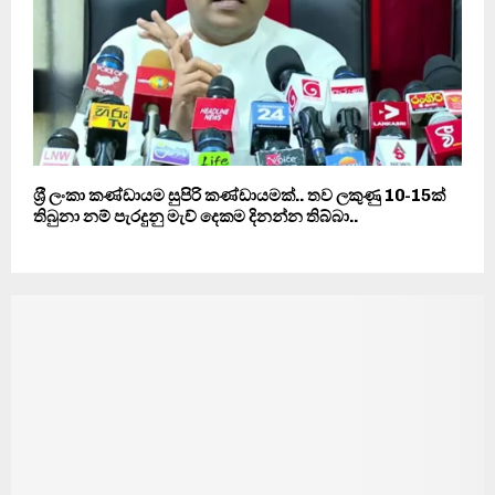
ශ‍්‍රී ලංකා කණ්ඩායම සුපිරි කණ්ඩායමක්.. තව ලකුණු 10-15ක්
තිබුනා නම් පැරදුනු මැච් දෙකම දිනන්න තිබ්බා..