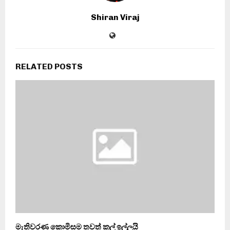
Shiran Viraj
RELATED POSTS
මැතිවරණ කොමිසම තවත් කල් ඉල්ලයි