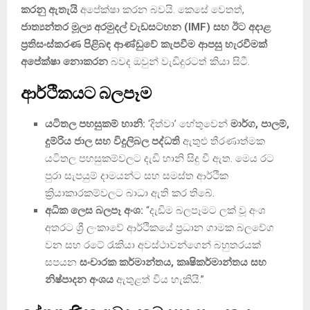
කරනු ඇතැයි
අපේක්ෂා කරන බවයි. කෙසේ වෙතත්,
ජාත්‍යන්තර මූල්‍ය අරමුදල් වැඩසටහන (IMF) සහ ඊට අදාළ
ප්‍රතිසංස්කරණ පිළිබඳ ආණ්ඩුවේ කැපවීම ආපසු හැරවීමක්
අපේක්ෂා නොකරන
බවද ඔවුන් වැඩිදුරටත් කියා සිටී.
ආර්ථිකයට බලපෑම
යටිතල පහසුකම් හානි:
‘දිත්වා’ හේතුවෙන්
මාර්ග, පාලම්,
දුම්රිය ජාල සහ විදුලිබල පද්ධති
ඇතුළු තීරණාත්මක
යටිතල පහසුකම්වලට දැඩි හානි සිදු වී ඇත. මෙය රට
පුරා සැපයුම් දාමයන්ට සහ සමස්ත ආර්ථික
ක්‍රියාකාරකම්වලට බාධා ඇති කර තිබේ.
අධික ලෙස බලපෑ අංශ:
“දැඩිම බලපෑමට ලක් වූ අංශ
අතරට ශ්‍රී ලංකාවේ ආර්ථිකයේ ප්‍රධාන ගාමක බලවේග
වන සහ රටේ රැකියා අවස්ථාවන්ගෙන් බහුතරයක්
සපයන
සංචාරක කර්මාන්තය, කෘෂිකර්මාන්තය සහ
නිෂ්පාදන අංශය
ඇතුළත් විය හැකියි.”