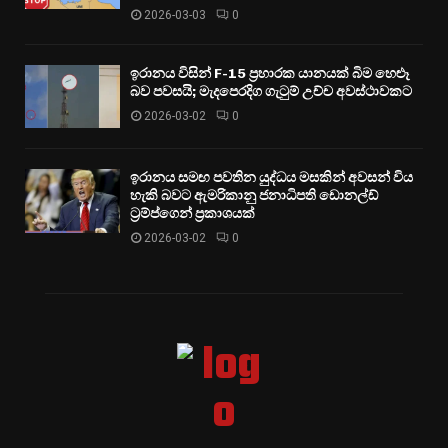
2026-03-03
0
ඉරානය විසින් F-15 ප්‍රහාරක යානයක් බිම හෙළූ
බව පවසයි; මැදපෙරදිග ගැටුම් උච්ච අවස්ථාවකට
2026-03-02
0
ඉරානය සමඟ පවතින යුද්ධය මසකින් අවසන් විය
හැකි බවට ඇමරිකානු ජනාධිපති ඩොනල්ඩ්
ට්‍රම්ප්ගෙන් ප්‍රකාශයක්
2026-03-02
0