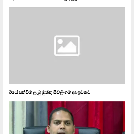
ඊයේ පත්වීම ලැබු මුත්තු සිවලිංගම් අද ඉවතට