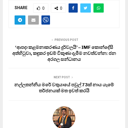
SHARE
0
0
PREVIOUS POST
‘ආපදා කළමනාකරණය දුර්වලයි’ – IMF කොන්දේසි
අත්හිටුවා, කඳුකර ඉඩම් විකුණා දැමීම නවත්වන්න: ජන
අරගල සන්ධානය
NEXT POST
නල්ලතන්නිය මරේ වතුයායේ පවුල් 73ක් නාය යෑමේ
තර්ජනයක් මත ඉවත් කරයි