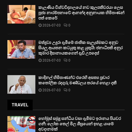
කැලණිය විශ්වවිද්‍යාලයේ නව කුලපතිවරයා ලෙස
පූජ්‍ය නාරම්පනාවේ ආනන්ද අනුනායක හිමිපාණන්
පත් කෙරේ
2026-07-03
0
මත්ද්‍රව්‍ය උදුරා දැමීමේ ජාතික සැලැස්මකට අනුව
සියලු ආයතන කටයුතු කළ යුතුයි: ජනාධිපති අනුර
කුමාර දිසානායකගෙන් දැඩි උපදෙස්
2026-07-03
0
කාදිනල් හිමිපාණන්ට එරෙහි අසත්‍ය ප්‍රචාර
කතෝලික රදගුරු මණ්ඩලය තරයේ හෙළා දකී
2026-07-03
0
TRAVEL
හෝමුස් සමුද්‍ර සන්ධිය වසා දැමීමට ඉරානය පියවර
ගනී: ලෝක තෙල් මිල ශීඝ්‍රයෙන් ඉහළ යාමේ
අවදානමක්