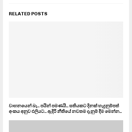
RELATED POSTS
වාහනයෙන් බෑ.. පයින් පමණයි.. සතියකට දිනක් හැදුනුම්පත්
අංකය අනුව එලියට.. ඇදිරි නීතියේ නවතම දැනුම් දීම මෙන්න..