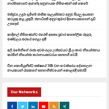
r
R
නාරම්පනාවේ ආනන්ද අනුනායක හිමිපාණන් පත් කෙරේ
:
C
මත්ද්‍රව්‍ය උදුරා දැමීමේ ජාතික සැලැස්මකට අනුව සියලු ආයතන
කටයුතු කළ යුතුයි: ජනාධිපති අනුර කුමාර දිසානායකගෙන් දැඩි
H
උපදෙස්
කාදිනල් හිමිපාණන්ට එරෙහි අසත්‍ය ප්‍රචාර කතෝලික රදගුරු
මණ්ඩලය තරයේ හෙළා දකී
අලි ඛමේනිගේ රාජ්‍ය අවමංගල්‍ය උත්සවයට ශ්‍රී ලංකාව නියෝජනය
කරමින් නියෝජ්‍ය කථානායකවරයා සහභාගි වෙයි
චීන කොමියුනිස්ට් පක්ෂයේ 105 වන සංවත්සරය දේශපාලන
නායකයන් රැසකගේ සහභාගිත්වයෙන් කොළඹදී සමරයි
Our Networks