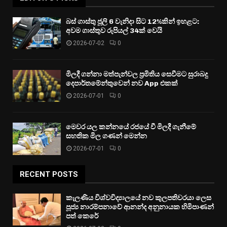
බස් ගාස්තු ජූලි 6 වැනිදා සිට 12%කින් ඉහළට:
අවම ගාස්තුව රුපියල් 34ක් වෙයි
2026-07-02
0
මිලදී ගන්නා මත්පැන්වල ප්‍රමිතිය සෙවීමට සුරාබදු
දෙපාර්තමේන්තුවෙන් නව App එකක්
2026-07-01
0
මෙවර යල කන්නයේ රජයේ වී මිලදී ගැනීමේ
සහතික මිල ගණන් මෙන්න
2026-07-01
0
RECENT POSTS
කැලණිය විශ්වවිද්‍යාලයේ නව කුලපතිවරයා ලෙස
පූජ්‍ය නාරම්පනාවේ ආනන්ද අනුනායක හිමිපාණන්
පත් කෙරේ