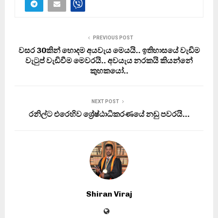
PREVIOUS POST
වසර 30කින් හොදම අයවැය මෙයයි.. ඉතිහාසයේ වැඩිම
වැටුප් වැඩිවීම මෙවරයි.. අවයැය නරකයි කියන්නේ
කුහකයෝ..
NEXT POST
රනිල්ට එරෙහිව ශ්‍රේෂ්ඨාධිකරණයේ නඩු පවරයි…
Shiran Viraj