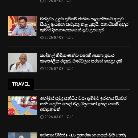
2026-07-03
0
මත්ද්‍රව්‍ය උදුරා දැමීමේ ජාතික සැලැස්මකට අනුව
සියලු ආයතන කටයුතු කළ යුතුයි: ජනාධිපති අනුර
කුමාර දිසානායකගෙන් දැඩි උපදෙස්
2026-07-03
0
කාදිනල් හිමිපාණන්ට එරෙහි අසත්‍ය ප්‍රචාර
කතෝලික රදගුරු මණ්ඩලය තරයේ හෙළා දකී
2026-07-03
0
TRAVEL
හෝමුස් සමුද්‍ර සන්ධිය වසා දැමීමට ඉරානය පියවර
ගනී: ලෝක තෙල් මිල ශීඝ්‍රයෙන් ඉහළ යාමේ
අවදානමක්
2026-03-03
0
ඉරානය විසින් F-15 ප්‍රහාරක යානයක් බිම හෙළූ