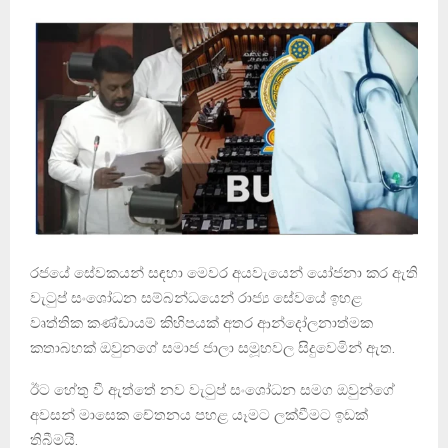
රජයේ සේවකයන් සඳහා මෙවර අයවැයෙන් යෝජනා කර ඇති
වැටුප් සංශෝධන සම්බන්ධයෙන් රාජ්‍ය සේවයේ ඉහළ
වෘත්තික කණ්ඩායම් කිහිපයක් අතර ආන්දෝලනාත්මක
කතාබහක් ඔවුනගේ සමාජ ජාලා සමූහවල සිදුවෙමින් ඇත.
ඊට හේතු වී ඇත්තේ නව වැටුප් සංශෝධන සමග ඔවුන්ගේ
අවසන් මාසෙක චේතනය පහළ යෑමට ලක්වීමට ඉඩක්
තිබීමයි.