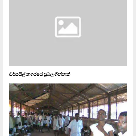
වර්සයිල් නගරයේ ප්‍රබල ගින්නක්