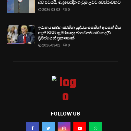
බව පවසයි; මැදපෙරදිග ගැටුම් උච්ච අවස්ථාවකට
2026-03-02
0
ඉරානය සමඟ පවතින යුද්ධය මසකින් අවසන් විය
හැකි බවට ඇමරිකානු ජනාධිපති ඩොනල්ඩ්
ට්‍රම්ප්ගෙන් ප්‍රකාශයක්
2026-03-02
0
FOLLOW US