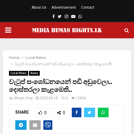
About Us
Advertisement
Contact
Facebook
Twitter
Instagram
Youtube
Whatsapp
PRIMARY
MENU
Home
Local News
වැටුප් සංශෝධනයෙන් පඩි අඩුවෙලා.. දොස්තරලා කැළඹෙති..
Local News
News
වැටුප් සංශෝධනයෙන් පඩි අඩුවෙලා..
දොස්තරලා කැළඹෙති..
by
Shiran Viraj
2025-02-18
0
12656
SHARE
0
0