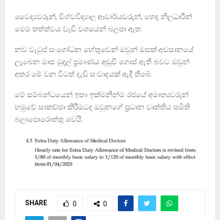
වෛද්‍යවරුන්, විශ්වවිද්‍යාල ආචාර්යවරුන්, හෙද නිලධාරීන්
මෙම තත්ත්වය වැඩි වශයෙන් බලපා ඇත.
නව වැටුප් සංශෝධන හේතුවෙන් ඔවුන් මසක් අවසානයේ
ලැබෙන මාස මුදල් ප්‍රමාණය අඩුවී ගොස් ඇති බවට ඔවුන්
අතර මේ වන විටත් දැඩි සංවාදයක් ඇදී තිබේ.
මේ සම්බන්ධයෙන් ඉතා ඉක්මනින්ම රජයේ අමාත්‍යවරුන්
හමුවේ සාකච්ඡා කිරීමටද ඔවුනගේ ප‍්‍රධාන වෘත්තිය සමිති
බලාපොරොත්තු වෙයි.
SHARE
0
0