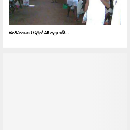
බන්ධනාගාර වලින් 49 පළා යයි…