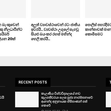
 බැංකුවෙන්
අලුත් ව්‍යාවස්ථාවෙන් රට-ජාතිය
පොලිස් පහරදීම
ංකු නිලධාරීන්ට
ඉවරයි.. ව්‍යවස්ථා උගුලේ සැගවූ
කාන්තාවක් මාන
සයිබර්
සියළු බයංකර රහස් මහින්ද
කොමිසමට
ිලියන 20ක්
හෙලි කරයි..
!
RECENT POSTS
කැලණිය විශ්වවිද්‍යාලයේ නව
ෙයි
කුලපතිවරයා ලෙස පූජ්‍ය නාරම්පනාවේ
ආනන්ද අනුනායක හිමිපාණන් පත්
කෙරේ