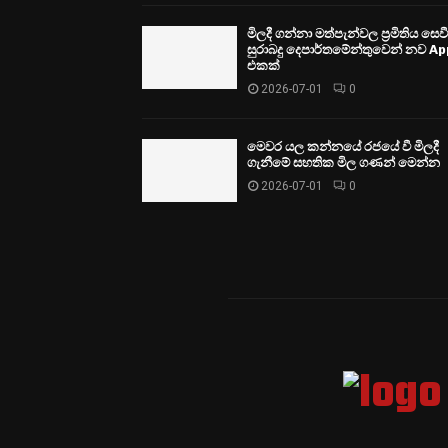
මිලදී ගන්නා මත්පැන්වල ප්‍රමිතිය සෙ
සුරාබදු දෙපාර්තමේන්තුවෙන් නව Ap
එකක්
2026-07-01
0
මෙවර යල කන්නයේ රජයේ වී මිලදී
ගැනීමේ සහතික මිල ගණන් මෙන්න
2026-07-01
0