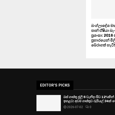
බංග්ලාදේශ මහ
පාන් ඒෂියා බැ
ප්‍රශංසා: 2016 
ප්‍රහාරයෙන් ම
බේරාගත් හැටි
EDITOR'S PICKS
බස් ගාස්තු ජූලි 6 වැනිදා සිට 12%කින්
ඉහළට: අවම ගාස්තුව රුපියල් 34ක් ව
2026-07-02
0