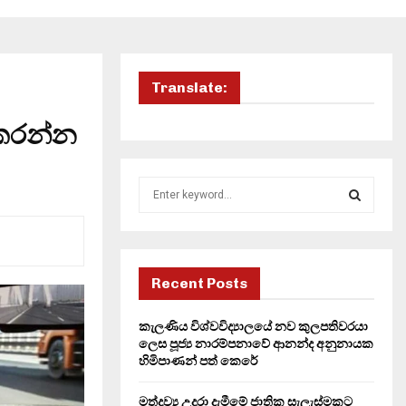
Translate:
ි කරන්න
S
e
a
S
r
c
E
h
Recent Posts
f
A
o
කැලණිය විශ්වවිද්‍යාලයේ නව කුලපතිවරයා
r
R
ලෙස පූජ්‍ය නාරම්පනාවේ ආනන්ද අනුනායක
:
හිමිපාණන් පත් කෙරේ
C
මත්ද්‍රව්‍ය උදුරා දැමීමේ ජාතික සැලැස්මකට