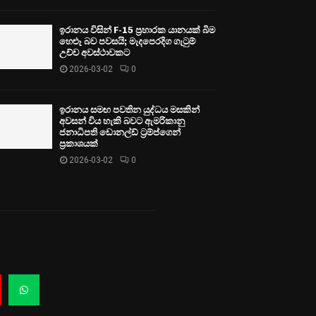
ඉරානය විසින් F-15 ප්‍රහාරක යානයක් බිම
හෙළූ බව පවසයි; මැදපෙරදිග ගැටුම්
උච්ච අවස්ථාවකට
2026-03-02
0
ඉරානය සමඟ පවතින යුද්ධය මසකින්
අවසන් විය හැකි බවට ඇමරිකානු
ජනාධිපති ඩොනල්ඩ් ට්‍රම්ප්ගෙන්
ප්‍රකාශයක්
2026-03-02
0