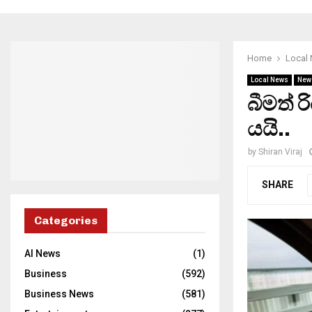
Home
Local
Local News
New
බීමත් 
යයි..
by
Shiran Viraj
SHARE
Categories
AI News
(1)
Business
(592)
Business News
(581)