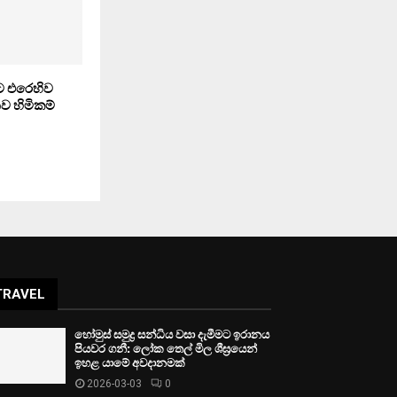
ට එරෙහිව
ව හිමිකම්
TRAVEL
හෝමුස් සමුද්‍ර සන්ධිය වසා දැමීමට ඉරානය
පියවර ගනී: ලෝක තෙල් මිල ශීඝ්‍රයෙන්
ඉහළ යාමේ අවදානමක්
2026-03-03
0