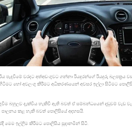
 රිය පැදවීමේ වරදට අත්අඩංගුවට ගන්නා රියදුරන්ගේ රියදුරු බලපත්‍රය 
ිටීමට හෝ අවලංගු කිරීමට අධිකරණයෙන් අවසර ඉල්ලා සිටීමට පොලිස
පැදවීම බහුලව දැක්විය හැකිවී ඇති බවත් ඒ සම්බන්ධයෙන් දඬුවම් වැඩ 
 පාලනය කළ හැකි බවත් පොලිසියේ අදහසයි.
ේදී මෙම ඉල්ලීම කිරීමට පොලිසිය සූදානමින් සිටී.