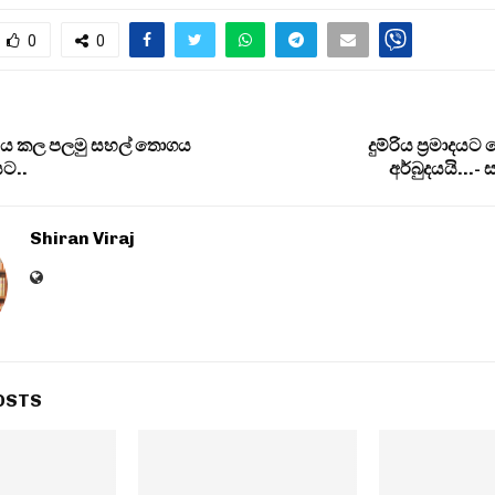
0
0
 කල පලමු සහල් තොගය
දුම්රිය ප‍්‍රමාදය
ට..
අර්බුදයයි…- ස
Shiran Viraj
OSTS