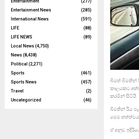
Entertainment
(277)
Entertainment News
(285)
International News
(591)
LIFE
(88)
LIFE NEWS
(89)
Local News
(4,750)
News
(8,438)
Political
(2,271)
Sports
(461)
බීමත් බීමතින්
Sports News
(457)
කාලයකට අත්හ
Travel
(2)
කරමින් සිටියි.
Uncategorized
(46)
බීමතින් රිය 
මෙම තත්ත්වය
ඒ අනුව ඉදිරිය