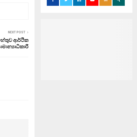
NEXT POST
ට හේතුව ආර්ථික
ාමාන්‍යාධිකාරී