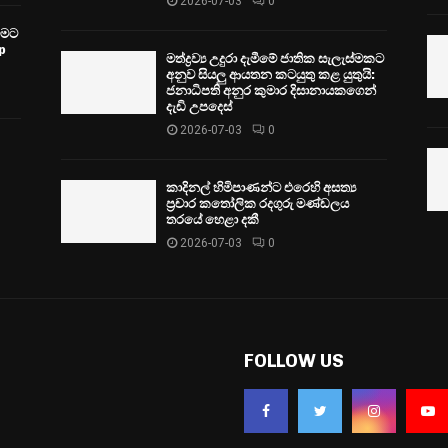
2026-07-03
0
වීමට
p
මත්ද්‍රව්‍ය උදුරා දැමීමේ ජාතික සැලැස්මකට
අනුව සියලු ආයතන කටයුතු කළ යුතුයි:
ජනාධිපති අනුර කුමාර දිසානායකගෙන්
දැඩි උපදෙස්
2026-07-03
0
කාදිනල් හිමිපාණන්ට එරෙහි අසත්‍ය
ප්‍රචාර කතෝලික රදගුරු මණ්ඩලය
තරයේ හෙළා දකී
2026-07-03
0
FOLLOW US