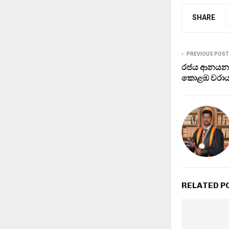
SHARE
PREVIOUS POST
රජය ආනයනය
කොළඹ වරාය
RELATED P