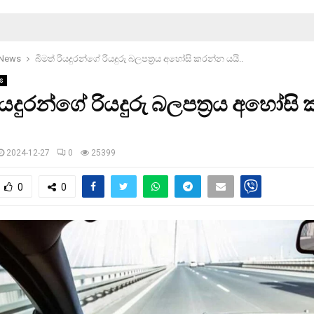
 News
බීමත් රියදුරන්ගේ රියදුරු බලපත‍්‍රය අහෝසි කරන්න යයි..
s
රියදුරන්ගේ රියදුරු බලපත‍්‍රය අහෝස
2024-12-27
0
25399
0
0