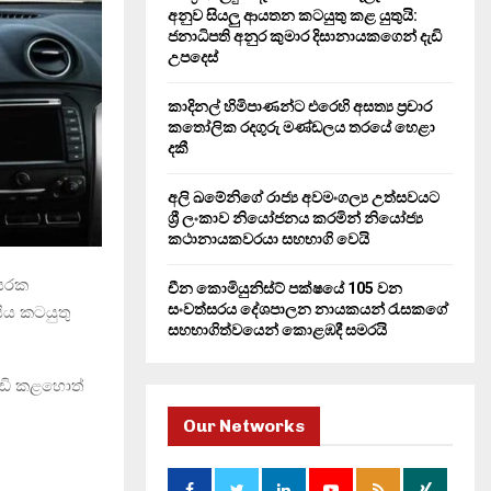
H
අනුව සියලු ආයතන කටයුතු කළ යුතුයි:
ජනාධිපති අනුර කුමාර දිසානායකගෙන් දැඩි
උපදෙස්
කාදිනල් හිමිපාණන්ට එරෙහි අසත්‍ය ප්‍රචාර
කතෝලික රදගුරු මණ්ඩලය තරයේ හෙළා
දකී
අලි ඛමේනිගේ රාජ්‍ය අවමංගල්‍ය උත්සවයට
ශ්‍රී ලංකාව නියෝජනය කරමින් නියෝජ්‍ය
කථානායකවරයා සහභාගි වෙයි
වසරක
චීන කොමියුනිස්ට් පක්ෂයේ 105 වන
සංවත්සරය දේශපාලන නායකයන් රැසකගේ
ිය කටයුතු
සහභාගිත්වයෙන් කොළඹදී සමරයි
වැඩි කළහොත්
Our Networks