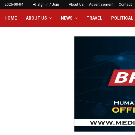
2026-08-04
Sign in / Join
About Us
Advertisement
Contact
HOME
ABOUT US
NEWS
TRAVEL
POLITICAL