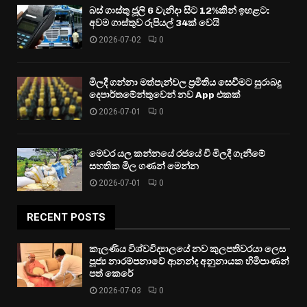
බස් ගාස්තු ජූලි 6 වැනිදා සිට 12%කින් ඉහළට:
අවම ගාස්තුව රුපියල් 34ක් වෙයි
2026-07-02
0
මිලදී ගන්නා මත්පැන්වල ප්‍රමිතිය සෙවීමට සුරාබදු
දෙපාර්තමේන්තුවෙන් නව App එකක්
2026-07-01
0
මෙවර යල කන්නයේ රජයේ වී මිලදී ගැනීමේ
සහතික මිල ගණන් මෙන්න
2026-07-01
0
RECENT POSTS
කැලණිය විශ්වවිද්‍යාලයේ නව කුලපතිවරයා ලෙස
පූජ්‍ය නාරම්පනාවේ ආනන්ද අනුනායක හිමිපාණන්
පත් කෙරේ
2026-07-03
0