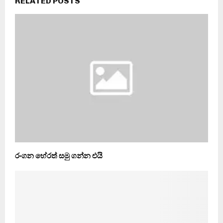
RELATED POSTS
රංගන හේරත් සමු ගන්න එයි