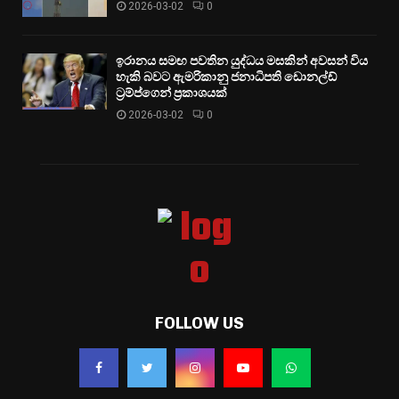
2026-03-02
0
ඉරානය සමඟ පවතින යුද්ධය මසකින් අවසන් විය
හැකි බවට ඇමරිකානු ජනාධිපති ඩොනල්ඩ්
ට්‍රම්ප්ගෙන් ප්‍රකාශයක්
2026-03-02
0
FOLLOW US