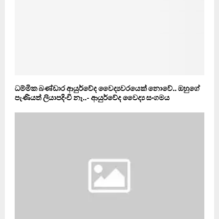
ධම්මික බණ්ඩාර ආයුර්වේද වෛද්‍යවරයෙක් නොවේ.. ඔහුගේ
පැණියත් ලියාපදිංචි නෑ..- ආයුර්වේද වෛද්‍ය සංගමය