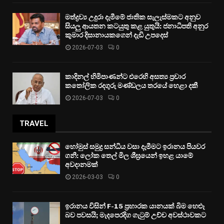
මත්ද්‍රව්‍ය උදුරා දැමීමේ ජාතික සැලැස්මකට අනුව
සියලු ආයතන කටයුතු කළ යුතුයි: ජනාධිපති අනුර
කුමාර දිසානායකගෙන් දැඩි උපදෙස්
2026-07-03
0
කාදිනල් හිමිපාණන්ට එරෙහි අසත්‍ය ප්‍රචාර
කතෝලික රදගුරු මණ්ඩලය තරයේ හෙළා දකී
2026-07-03
0
TRAVEL
හෝමුස් සමුද්‍ර සන්ධිය වසා දැමීමට ඉරානය පියවර
ගනී: ලෝක තෙල් මිල ශීඝ්‍රයෙන් ඉහළ යාමේ
අවදානමක්
2026-03-03
0
ඉරානය විසින් F-15 ප්‍රහාරක යානයක් බිම හෙළූ
බව පවසයි; මැදපෙරදිග ගැටුම් උච්ච අවස්ථාවකට