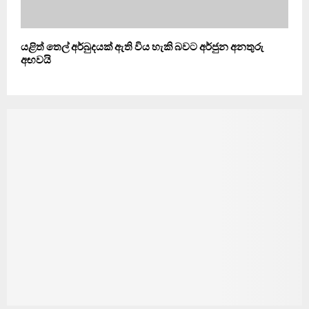
යළිත් තෙල් අර්බුදයක් ඇති විය හැකි බවට අර්ජුන අනතුරු
අඟවයි