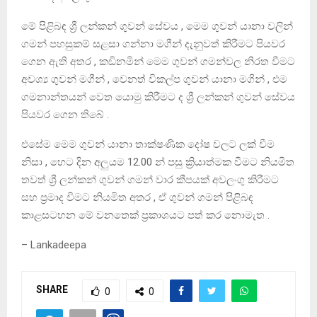
මේ පිළිබඳ ශ්‍රී ලන්කන් ගුවන් සේවය , මෙම ගුවන් යානා වලින්
ගමන් පහසුකම් සළසා ගන්නා මගීන් දැනුවත් කිරීමට පියවර
ගෙන ඇති අතර , කඩිනමින් මෙම ගුවන් ගමන්වල නිරත වීමට
අවශ්‍ය ගුවන් මගීන් , වෙනත් විකල්ප ගුවන් යානා මගින් , එම
ගමනාන්තයන් වෙත යොමු කිරීමට ද ශ්‍රී ලන්කන් ගුවන් සේවය
පියවර ගෙන තිබේ .
එසේම මෙම ගුවන් යානා තාක්ෂණික දෝෂ වලට ලක් වීම
නිසා , හෙට දින අලුයම 12.00 න් පසු ක්‍රියාත්මක වීමට නියමිත
තවත් ශ්‍රී ලන්කන් ගුවන් ගමන් වාර කීපයක් අවලංගු කිරීමට
සහ ප්‍රමාද වීමට නියමිත අතර , ඒ ගුවන් ගමන් පිළිබඳ
කාළසටහන මේ වනතෙක් ප්‍රකාශයට පත් කර නොමැත .
– Lankadeepa
SHARE
0
0