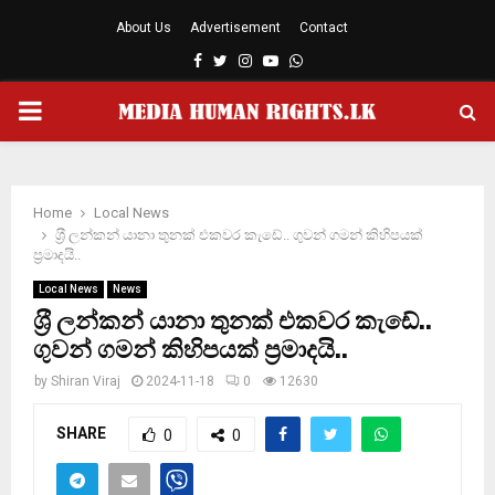
About Us
Advertisement
Contact
Facebook
Twitter
Instagram
Youtube
Whatsapp
PRIMARY
MENU
Home
Local News
ශ‍්‍රී ලන්කන් යානා තුනක් එකවර කැඩේ.. ගුවන් ගමන් කිහිපයක්
ප‍්‍රමාදයි..
Local News
News
ශ‍්‍රී ලන්කන් යානා තුනක් එකවර කැඩේ..
ගුවන් ගමන් කිහිපයක් ප‍්‍රමාදයි..
by
Shiran Viraj
2024-11-18
0
12630
SHARE
0
0