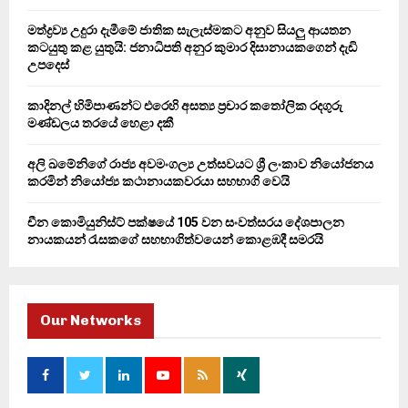
C
මත්ද්‍රව්‍ය උදුරා දැමීමේ ජාතික සැලැස්මකට අනුව සියලු ආයතන
කටයුතු කළ යුතුයි: ජනාධිපති අනුර කුමාර දිසානායකගෙන් දැඩි
H
උපදෙස්
කාදිනල් හිමිපාණන්ට එරෙහි අසත්‍ය ප්‍රචාර කතෝලික රදගුරු
මණ්ඩලය තරයේ හෙළා දකී
අලි ඛමේනිගේ රාජ්‍ය අවමංගල්‍ය උත්සවයට ශ්‍රී ලංකාව නියෝජනය
කරමින් නියෝජ්‍ය කථානායකවරයා සහභාගි වෙයි
චීන කොමියුනිස්ට් පක්ෂයේ 105 වන සංවත්සරය දේශපාලන
නායකයන් රැසකගේ සහභාගිත්වයෙන් කොළඹදී සමරයි
Our Networks