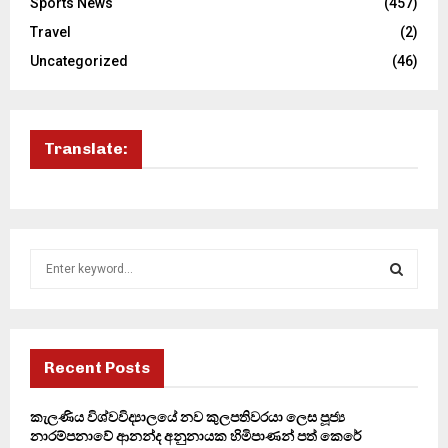
Sports News
(457)
Travel
(2)
Uncategorized
(46)
Translate:
S
e
a
S
r
c
E
h
Recent Posts
f
A
o
කැලණිය විශ්වවිද්‍යාලයේ නව කුලපතිවරයා ලෙස පූජ්‍ය
r
R
නාරම්පනාවේ ආනන්ද අනුනායක හිමිපාණන් පත් කෙරේ
: