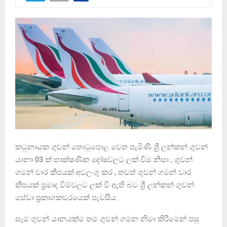
කටුනායක ගුවන් තොටුපොළ වෙත පැමිණි ශ්‍රී ලන්කන් ගුවන්
යානා 03 ක් තාක්ෂණික දෝෂවලට ලක් වීම නිසා , ගුවන්
ගමන් වාර කීපයක් අවලංගු කර , තවත් ගුවන් ගමන් වාර
කීපයක් ප්‍රමාද වීම්වලට ලක් වී ඇති බව ශ්‍රී ලන්කන් ගුවන්
සේවා ප්‍රකාශකවරයෙක් පැවසීය .
සෑම ගුවන් යානයක්ම තම ගුවන් ගමන නිමා කිරීමෙන් පසු