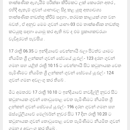
තාක්ෂණික ඇගැයීම් පරීක්ෂා කිරීමකට ලක් කෙරෙන අතර ,
එහිදී ඇතැම් ගුවන් යානාවල සිදු කළ යුතු අත්‍යාවශ්‍ය
තාක්ෂණික නඩත්තු කිරීම් සදහා , තරමක කාළයක් ගත වන
බවත් , ඒ අනුව මෙම ගුවන් යානා 03 එම තාක්ෂණික නඩත්තු
කටයුතු සදහා යොමු කර ඇති බව ද එම ප්‍රකාශකවරයා
වැඩිදුරටත් පැවසීය .
17 රාත්‍රී 06.35 ට ඉන්දියාවේ චෙන්නායි බලා පිටත්ව යාමට
නියමිත ශ්‍රී ලන්කන් ගුවන් සේවයේ යූ.එල්.- 123 දරන ගුවන්
ගමන සහ යළිත් රාත්‍රී 10.15 ට චෙන්නායි සිට කටුනායක වෙත
පැමිණීමට නියමිත ශ්‍රී ලන්කන් ගුවන් සේවයේ යූ.එල්.- 124
ගුවන් ගමන අවලංගු කර තිබේ .
මීට අමතරව 17 රාත්‍රී 10.10 ට ඉන්දියාවේ නවදිල්ලි නුවර සිට
කටුනායක ගුවන් තොටුපොළ වෙත පැමිණීමට නියමිත ශ්‍රී
ලන්කන් ගුවන් සේවයේ යූ.එල්.- 196 දරන ගුවන් ගමන සහ
ඕස්ට්‍රේලියාවේ මෙල්බර්න් නුවර සිට 17 දින රාත්‍රී 10.20 ට
කටුනායක ගුවන් තොටුපොළ වෙත පැමිණීමට නියමිත ගුවන්
ගමන ද අවලංගු කර තිබේ .