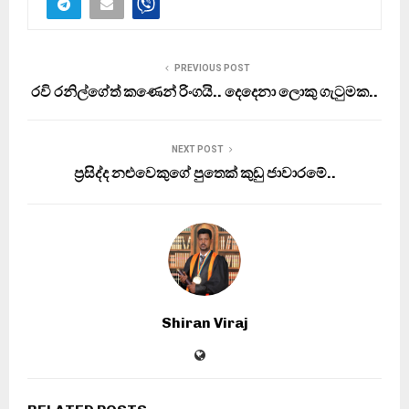
PREVIOUS POST
රවි රනිල්ගේත් කණෙන් රිංගයි.. දෙදෙනා ලොකු ගැටුමක..
NEXT POST
ප‍්‍රසිද්ද නළුවෙකුගේ පුතෙක් කුඩු ජාවාරමේ..
Shiran Viraj