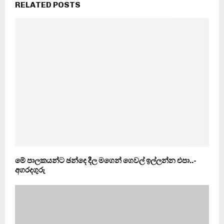
RELATED POSTS
මේ පාලකයන්ට ඡන්දෙ දීල මගෙන් ගෙවල් ඉල්ලන්න එපා..-
අගරදගුරු