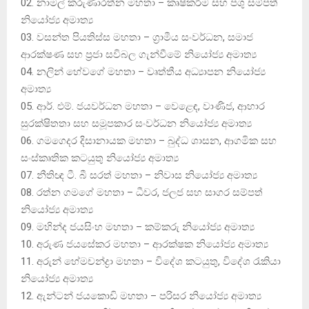
02. නාමල් කරුණාරත්න මහතා – කෘෂිකර්ම සහ පශු සම්පත්
නියෝජ්‍ය අමාත්‍ය
03. වසන්ත පියතිස්ස මහතා – ග්‍රාමීය සංවර්ධන, සමාජ
ආරක්ෂණ සහ ප්‍රජා සවිබල ගැන්වීමේ නියෝජ්‍ය අමාත්‍ය
04. නලින් හේවගේ මහතා – වෘත්තීය අධ්‍යාපන නියෝජ්‍ය
අමාත්‍ය
05. ආර්. එම්. ජයවර්ධන මහතා – වෙළෙඳ, වාණිජ, ආහාර
සුරක්ෂිතතා සහ සමූපකාර සංවර්ධන නියෝජ්‍ය අමාත්‍ය
06. ගමගෙදර දිසානායක මහතා – බුද්ධ ශාසන, ආගමික සහ
සංස්කෘතික කටයුතු නියෝජ්‍ය අමාත්‍ය
07. නීතිඥ ටී. බී සරත් මහතා – නිවාස නියෝජ්‍ය අමාත්‍ය
08. රත්න ගමගේ මහතා – ධීවර, ජලජ සහ සාගර සම්පත්
නියෝජ්‍ය අමාත්‍ය
09. මහින්ද ජයසිංහ මහතා – කම්කරු නියෝජ්‍ය අමාත්‍ය
10. අරුණ ජයසේකර මහතා – ආරක්ෂක නියෝජ්‍ය අමාත්‍ය
11. අරුන් හේමචන්ද්‍රා මහතා – විදේශ කටයුතු, විදේශ රැකියා
නියෝජ්‍ය අමාත්‍ය
12. ඇන්ටන් ජයකොඩි මහතා – පරිසර නියෝජ්‍ය අමාත්‍ය