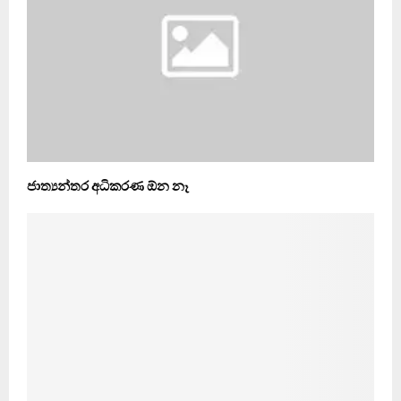
ජාත්‍යන්තර අධිකරණ ඕන නෑ