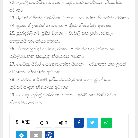
22. උපාලි සමරසිංහ මහතා – සමූපකාර සංවර්ධන නියෝජ්‍ය
අමාත්‍ය
23. රුවන් චමින්ද රණසිංහ මහතා – සංචාරක නියෝජ්‍ය අමාත්‍ය
24. සුගත් තිලකරත්න මහතා – ක්‍රීඩා නියෝජ්‍ය අමාත්‍ය
25. සුන්දරලිංගම් ප්‍රදීප් මහතා – වැවිලි සහ ප්‍රජා යටිතල
පහසුකම් නියෝජ්‍ය අමාත්‍ය
26. නීතිඥ සුනිල් වටගල මහතා – මහජන ආරක්ෂක සහ
පාර්ලිමේන්තු කටයුතු නියෝජ්‍ය අමාත්‍ය
27. වෛද්‍ය මධුර සෙනෙවිරත්න මහතා – අධ්‍යාපන සහ උසස්
අධ්‍යාපන නියෝජ්‍ය අමාත්‍ය
28. ආචාර්ය හර්ෂණ සූරියප්පෙරුම මහතා – මුදල් සහ
ක්‍රමසම්පාදන නියෝජ්‍ය අමාත්‍ය
29. වෛද්‍ය සුසිල් රණසිංහ මහතා – ඉඩම් සහ වාරිමාර්ග
නියෝජ්‍ය අමාත්‍ය
SHARE
0
0