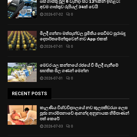
බස් ගාස්තු ජූලි 6 වැනිදා සිට 12%කින් ඉහළට:
අවම ගාස්තුව රුපියල් 34ක් වෙයි
2026-07-02
0
මිලදී ගන්නා මත්පැන්වල ප්‍රමිතිය සෙවීමට සුරාබදු
දෙපාර්තමේන්තුවෙන් නව App එකක්
2026-07-01
0
මෙවර යල කන්නයේ රජයේ වී මිලදී ගැනීමේ
සහතික මිල ගණන් මෙන්න
2026-07-01
0
RECENT POSTS
කැලණිය විශ්වවිද්‍යාලයේ නව කුලපතිවරයා ලෙස
පූජ්‍ය නාරම්පනාවේ ආනන්ද අනුනායක හිමිපාණන්
පත් කෙරේ
2026-07-03
0