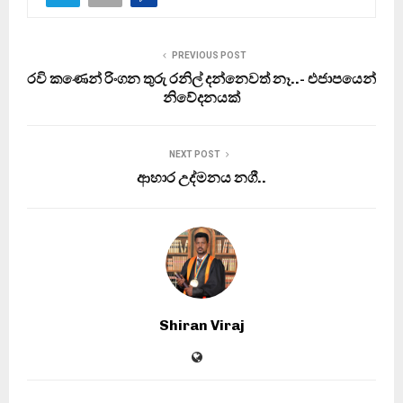
PREVIOUS POST
රවි කණෙන් රිංගන තුරු රනිල් දන්නෙවත් නෑ..- එජාපයෙන්
නිවේදනයක්
NEXT POST
ආහාර උද්මනය නගී..
Shiran Viraj