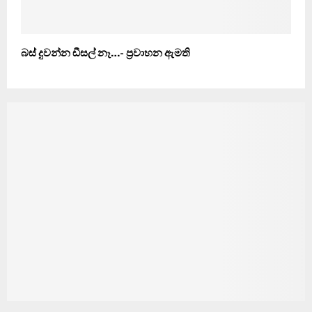
බස් දුවන්න ඩීසල් නෑ…- ප‍්‍රවාහන ඇමති