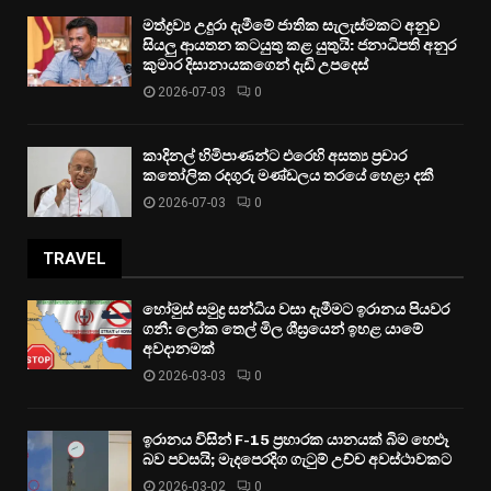
මත්ද්‍රව්‍ය උදුරා දැමීමේ ජාතික සැලැස්මකට අනුව
සියලු ආයතන කටයුතු කළ යුතුයි: ජනාධිපති අනුර
කුමාර දිසානායකගෙන් දැඩි උපදෙස්
2026-07-03
0
කාදිනල් හිමිපාණන්ට එරෙහි අසත්‍ය ප්‍රචාර
කතෝලික රදගුරු මණ්ඩලය තරයේ හෙළා දකී
2026-07-03
0
TRAVEL
හෝමුස් සමුද්‍ර සන්ධිය වසා දැමීමට ඉරානය පියවර
ගනී: ලෝක තෙල් මිල ශීඝ්‍රයෙන් ඉහළ යාමේ
අවදානමක්
2026-03-03
0
ඉරානය විසින් F-15 ප්‍රහාරක යානයක් බිම හෙළූ
බව පවසයි; මැදපෙරදිග ගැටුම් උච්ච අවස්ථාවකට
2026-03-02
0