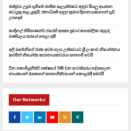
C
මත්ද්‍රව්‍ය උදුරා දැමීමේ ජාතික සැලැස්මකට අනුව සියලු ආයතන
කටයුතු කළ යුතුයි: ජනාධිපති අනුර කුමාර දිසානායකගෙන් දැඩි
H
උපදෙස්
කාදිනල් හිමිපාණන්ට එරෙහි අසත්‍ය ප්‍රචාර කතෝලික රදගුරු
මණ්ඩලය තරයේ හෙළා දකී
අලි ඛමේනිගේ රාජ්‍ය අවමංගල්‍ය උත්සවයට ශ්‍රී ලංකාව නියෝජනය
කරමින් නියෝජ්‍ය කථානායකවරයා සහභාගි වෙයි
චීන කොමියුනිස්ට් පක්ෂයේ 105 වන සංවත්සරය දේශපාලන
නායකයන් රැසකගේ සහභාගිත්වයෙන් කොළඹදී සමරයි
Our Networks