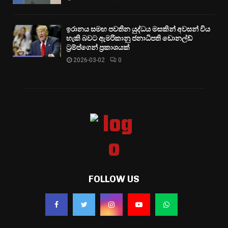
ඉරානය සමඟ පවතින යුද්ධය මසකින් අවසන් විය
හැකි බවට ඇමරිකානු ජනාධිපති ඩොනල්ඩ්
ට්‍රම්ප්ගෙන් ප්‍රකාශයක්
2026-03-02
0
FOLLOW US