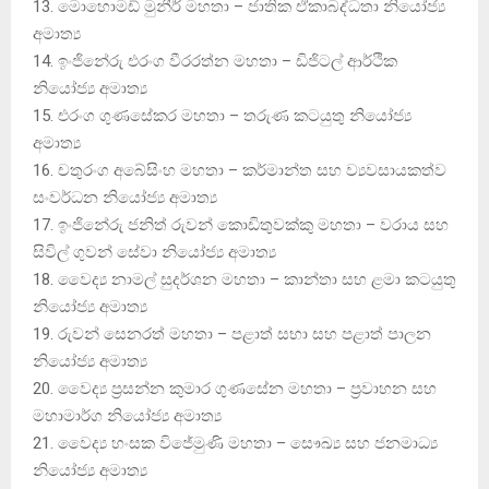
13. මොහොමඩ් මුනීර් මහතා – ජාතික ඒකාබද්ධතා නියෝජ්‍ය
අමාත්‍ය
14. ඉංජිනේරු එරංග වීරරත්න මහතා – ඩිජිටල් ආර්ථික
නියෝජ්‍ය අමාත්‍ය
15. එරංග ගුණසේකර මහතා – තරුණ කටයුතු නියෝජ්‍ය
අමාත්‍ය
16. චතුරංග අබේසිංහ මහතා – කර්මාන්ත සහ ව්‍යවසායකත්ව
සංවර්ධන නියෝජ්‍ය අමාත්‍ය
17. ඉංජිනේරු ජනිත් රුවන් කොඩිතුවක්කු මහතා – වරාය සහ
සිවිල් ගුවන් සේවා නියෝජ්‍ය අමාත්‍ය
18. වෛද්‍ය නාමල් සුදර්ශන මහතා – කාන්තා සහ ළමා කටයුතු
නියෝජ්‍ය අමාත්‍ය
19. රුවන් සෙනරත් මහතා – පළාත් සභා සහ පළාත් පාලන
නියෝජ්‍ය අමාත්‍ය
20. වෛද්‍ය ප්‍රසන්න කුමාර ගුණසේන මහතා – ප්‍රවාහන සහ
මහාමාර්ග නියෝජ්‍ය අමාත්‍ය
21. වෛද්‍ය හංසක විජේමුණි මහතා – සෞඛ්‍ය සහ ජනමාධ්‍ය
නියෝජ්‍ය අමාත්‍ය