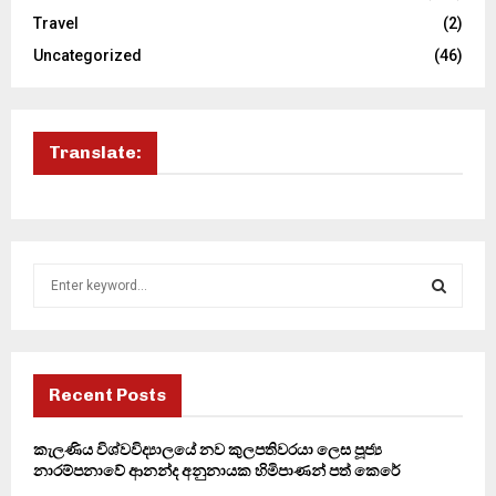
Travel
(2)
Uncategorized
(46)
Translate:
S
e
a
S
r
c
E
h
Recent Posts
f
A
o
කැලණිය විශ්වවිද්‍යාලයේ නව කුලපතිවරයා ලෙස පූජ්‍ය
r
R
නාරම්පනාවේ ආනන්ද අනුනායක හිමිපාණන් පත් කෙරේ
: