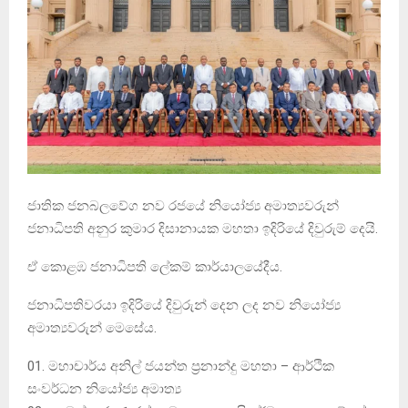
ජාතික ජනබලවේග නව රජයේ නියෝජ්‍ය අමාත්‍යවරුන්
ජනාධිපති අනුර කුමාර දිසානායක මහතා ඉදිරියේ දිවුරුම් දෙයි.
ඒ කොළඹ ජනාධිපති ලේකම් කාර්යාලයේදීය.
ජනාධිපතිවරයා ඉදිරියේ දිවුරුන් දෙන ලද නව නියෝජ්‍ය
අමාත්‍යවරුන් මෙසේය.
01. මහාචාර්ය අනිල් ජයන්ත ප්‍රනාන්දු මහතා – ආර්ථික
සංවර්ධන නියෝජ්‍ය අමාත්‍ය