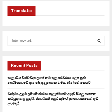
Translate:
S
e
a
S
r
c
E
h
Recent Posts
f
A
o
කැලණිය විශ්වවිද්‍යාලයේ නව කුලපතිවරයා ලෙස පූජ්‍ය
r
R
නාරම්පනාවේ ආනන්ද අනුනායක හිමිපාණන් පත් කෙරේ
:
C
මත්ද්‍රව්‍ය උදුරා දැමීමේ ජාතික සැලැස්මකට අනුව සියලු ආයතන
කටයුතු කළ යුතුයි: ජනාධිපති අනුර කුමාර දිසානායකගෙන් දැඩි
H
උපදෙස්