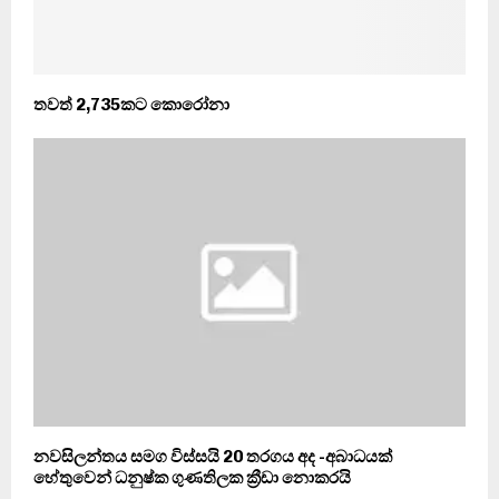
තවත් 2,735කට කොරෝනා
නවසිලන්තය සමග විස්සයි 20 තරගය අද -අබාධයක්
හේතුවෙන් ධනුෂ්ක ගුණතිලක ක්‍රීඩා නොකරයි