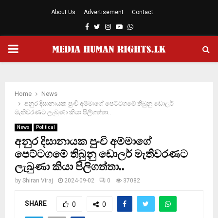
About Us
Advertisement
Contact
Facebook
Twitter
Instagram
Youtube
Whatsapp
PRIMARY
MENU
Home
News
අනුර දිසානායක පුංචි අම්මාගේ පෙට්ටගමේ තිබුනු ඩොලර්
මැතිවරණට ලැබුණා කියා පිලිගත්තා..
News
Political
අනුර දිසානායක පුංචි අම්මාගේ
පෙට්ටගමේ තිබුනු ඩොලර් මැතිවරණට
ලැබුණා කියා පිලිගත්තා..
by
Shiran Viraj
2024-09-02
0
37082
SHARE
0
0