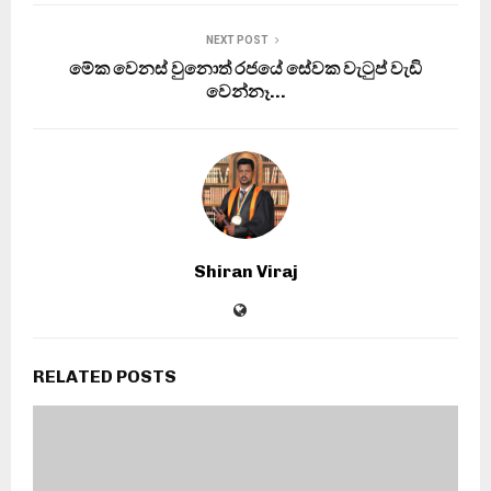
NEXT POST
මේක වෙනස් වුනොත් රජයේ සේවක වැටුප් වැඩි
වෙන්නෑ…
Shiran Viraj
RELATED POSTS