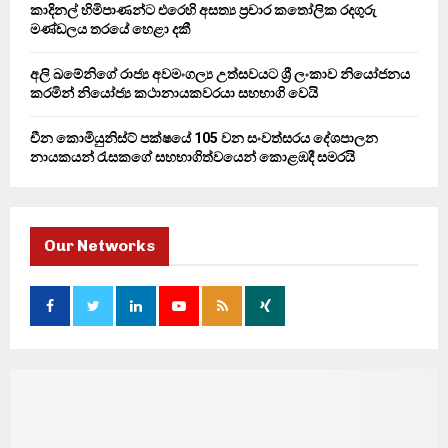
කාදිනල් හිමිපාණන්ට එරෙහි අසත්‍ය ප්‍රචාර කතෝලික රදගුරු
මණ්ඩලය තරයේ හෙළා දකී
අලි ඛමේනිගේ රාජ්‍ය අවමංගල්‍ය උත්සවයට ශ්‍රී ලංකාව නියෝජනය
කරමින් නියෝජ්‍ය කථානායකවරයා සහභාගි වෙයි
චීන කොමියුනිස්ට් පක්ෂයේ 105 වන සංවත්සරය දේශපාලන
නායකයන් රැසකගේ සහභාගිත්වයෙන් කොළඹදී සමරයි
Our Networks