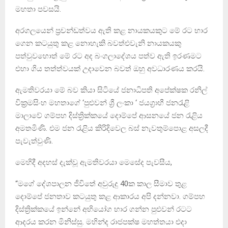
මහතා පවසයි.
අරගලයෙන් ප්‍රචන්ඩත්වය ඇති කළ නායකයකුට මේ රට භාර
ගෙන කටයුතු කළ නොහැකි බවත්එවැනි නායකයකු
පත්වුවහොත් මේ රට අද බංගලාදේශය පත්ව ඇති ඉරණමට
එහා ගිය තත්ත්වයක් උදාවෙන බවත් ඔහු අවධාරණය කරයි.
ඇමතිවරයා මේ බව කියා සිටියේ ජනාධිපති අපේක්ෂක රනිල්
වික්‍රමසිංහ මහතාගේ ‘පුළුවන් ශ්‍රී ලංකා ‘ ජයග්‍රාහී ජනරැළි
මාලාවේ ගම්පහ දිස්ත්‍රික්කයේ දොම්පේ ආසනයේ ජන රැළිය
අමතමිණි. එම ජන රැළිය කිරිදිවෙල බස් නැවතුම්පොළ අසලදී
පැවැත්වුණි.
මෙහිදී අදහස් දැක්වූ ඇමතිවරයා මෙසේද පැවසීය,
“මගේ දේශපාලන ජීවිතේ අවුරුදු 40ක කාල සීමාව තුළ
දොම්පේ ජනතාව කටයුතු කළ ආකාරය අපි දන්නවා. ගම්පහ
දිස්ත්‍රික්කයේ ඉන්නේ අභියෝග භාර ගන්න පුළුවන් රටට
ආදරය කරන මිනිස්සු. මහින්ද රාජපක්ෂ මහත්තයා එදා