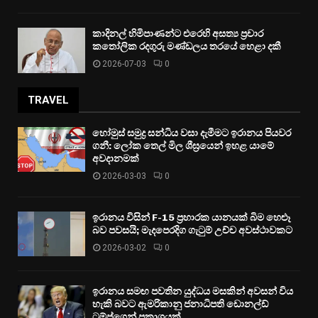
කාදිනල් හිමිපාණන්ට එරෙහි අසත්‍ය ප්‍රචාර
කතෝලික රදගුරු මණ්ඩලය තරයේ හෙළා දකී
2026-07-03
0
TRAVEL
හෝමුස් සමුද්‍ර සන්ධිය වසා දැමීමට ඉරානය පියවර
ගනී: ලෝක තෙල් මිල ශීඝ්‍රයෙන් ඉහළ යාමේ
අවදානමක්
2026-03-03
0
ඉරානය විසින් F-15 ප්‍රහාරක යානයක් බිම හෙළූ
බව පවසයි; මැදපෙරදිග ගැටුම් උච්ච අවස්ථාවකට
2026-03-02
0
ඉරානය සමඟ පවතින යුද්ධය මසකින් අවසන් විය
හැකි බවට ඇමරිකානු ජනාධිපති ඩොනල්ඩ්
ට්‍රම්ප්ගෙන් ප්‍රකාශයක්