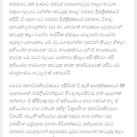
පරාජයට පත් වුණාට පස්සේ පොහොට්ටුව හදලා නැවත
එතුමා බලයට ගේන්න කටයුතු කළේ ගම්පහ දිස්ත්‍රික්කයේ
අපියි. ඒ සඳහා මට ගම්පහ දිස්ත්‍රික්කයේ ජනතාව විශාල
සහයක් ලබා දුන්නා. එදා රට බේරගත් නායකයා වෙනුවෙන්
කටයුතු කළා වගේම ආර්ථික අර්බුදය ‍වෙලාවේ හැමෝම
පැනලා යනකොට මේ රට ගොඩගන්න පුළුවන් කියලා හිතලා
අභියෝග භාරගෙන රටට නායකත්වය දුන් ඒ නායකයාව
නැවත මේ රටේ බලයට ගේනවා කියලා අපි කිව්වා. අපි
අභියෝග භාරගෙන කටයුතු කරන කණ්ඩායමක්. අපිට මේ
ජයග්‍රහණය ගැටලුවක් නෙමෙයි.
මෙවර ජනාධිපතිවරණයට ඉදිරිපත් වී ඇති අපේක්ෂකයෝ 39
දෙනාගෙන් පාර්ලිමේන්තුවේ හිටපු ඇමතිවරු හත් දෙනෙක්
ඉන්නවා. ඒ කිසිවකු එදා ඒ අභියෝගය භාර ගත්තේ නෑ. ඒ
අභියෝගය භාර ගත්තේ රනිල් වික්‍රමසිංහ ජනාධිපතිවරයා
විතරයි. එවැනි අභිගෝය රැසක් එතුමා භාර ගත්තා. එදා
රණසිංහ ප්‍රේමදාස මහතා ජීවිතක්ෂයට පත්වුණාම රටේ
ජනතාව වෙනුවෙන් අග්‍රාමාත්‍ය ධූරය භාරගෙන කටයුතු කළා.