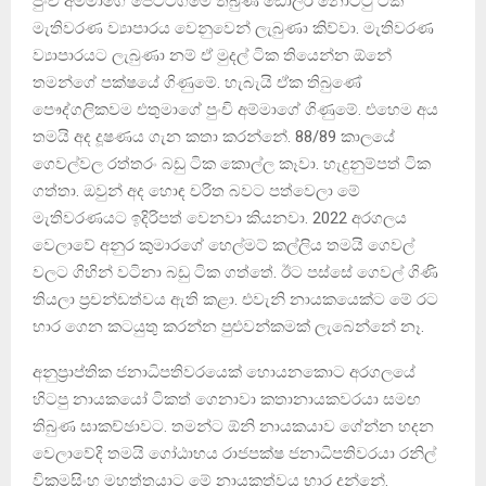
පුංචි අම්මාගේ පෙට්ටගමේ තිබුණ ඩොලර් නෝට්ටු ටික
මැතිවරණ ව්‍යාපාරය වෙනුවෙන් ලැබුණා කිව්වා. මැතිවරණ
ව්‍යාපාරයට ලැබුණා නම් ඒ මුදල් ටික තියෙන්න ඕනේ
තමන්ගේ පක්ෂයේ ගිණුමේ. හැබැයි ඒක තිබුණේ
පෞද්ගලිකවම එතුමාගේ පුංචි අම්මාගේ ගිණුමේ. එහෙම අය
තමයි අද දූෂණය ගැන කතා කරන්නේ. 88/89 කාලයේ
ගෙවල්වල රත්තරං බඩු ටික කොල්ල කෑවා. හැදුනුම්පත් ටික
ගත්තා. ඔවුන් අද හොඳ චරිත බවට පත්වෙලා මේ
මැතිවරණයට ඉදිරිපත් වෙනවා කියනවා. 2022 අරගලය
වෙලාවේ අනුර කුමාරගේ හෙල්මට් කල්ලිය තමයි ගෙවල්
වලට ගිහින් වටිනා බඩු ටික ගත්තේ. ඊට පස්සේ ගෙවල් ගිණි
තියලා ප්‍රචන්ඩත්වය ඇති කළා. එවැනි නායකයෙක්ට මේ රට
භාර ගෙන කටයුතු කරන්න පුළුවන්කමක් ලැබෙන්නේ නෑ.
අනුප්‍රාප්තික ජනාධිපතිවරයෙක් හොයනකොට අරගලයේ
හිටපු නායකයෝ ටිකත් ගෙනාවා කතානායකවරයා සමඟ
තිබුණ සාකච්ඡාවට. තමන්ට ඕනි නායකයාව ගේන්න හදන
වෙලාවේදි තමයි ගෝඨාභය රාජපක්ෂ ජනාධිපතිවරයා රනිල්
වික්‍රමසිංහ මහත්තයාට මේ නායකත්වය භාර දුන්නේ.