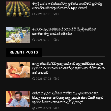
මිලදී ගන්නා මත්පැන්වල ප්‍රමිතිය සෙවීමට සුරාබදු
දෙපාර්තමේන්තුවෙන් නව App එකක්
2026-07-01
0
මෙවර යල කන්නයේ රජයේ වී මිලදී ගැනීමේ
සහතික මිල ගණන් මෙන්න
2026-07-01
0
RECENT POSTS
කැලණිය විශ්වවිද්‍යාලයේ නව කුලපතිවරයා ලෙස
පූජ්‍ය නාරම්පනාවේ ආනන්ද අනුනායක හිමිපාණන්
පත් කෙරේ
2026-07-03
0
මත්ද්‍රව්‍ය උදුරා දැමීමේ ජාතික සැලැස්මකට අනුව
සියලු ආයතන කටයුතු කළ යුතුයි: ජනාධිපති අනුර
කුමාර දිසානායකගෙන් දැඩි උපදෙස්
2026-07-03
0