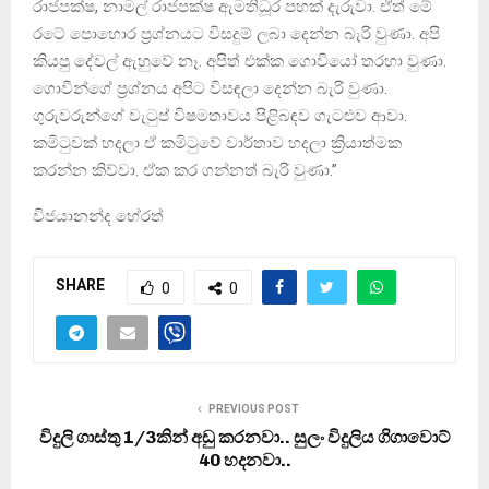
රාජපක්ෂ, නාමල් රාජපක්ෂ ඇමතිධූර පහක් දැරුවා. ඒත් මේ
රටේ පොහොර ප්‍රශ්නයට විසදුම් ලබා දෙන්න බැරි වුණා. අපි
කියපු දේවල් ඇහුවේ නෑ. අපිත් එක්ක ගොවියෝ තරහා වුණා.
ගොවීන්ගේ ප්‍රශ්නය අපිට විසඳලා දෙන්න බැරි වුණා.
ගුරුවරුන්ගේ වැටුප් විෂමතාවය පිළිබඳව ගැටළුව ආවා.
කමිටුවක් හදලා ඒ කමිටුවේ වාර්තාව හදලා ක්‍රියාත්මක
කරන්න කිව්වා. ඒක කර ගන්නත් බැරි වුණා.”
විජයානන්ද හේරත්
SHARE
0
0
PREVIOUS POST
විදුලි ගාස්තු 1/3කින් අඩු කරනවා.. සුලං විදුලිය ගිගාවොට්
40 හදනවා..