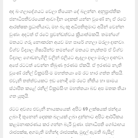
අද බංගලාදේශයට වෙලා තියෙන දේ බලන්න. අනුප්‍රාප්තික
ජනාධිපතිවරයෙක් ආවා දින දෙකක් යන්න වුණේ නෑ ඒ රටේ
ආරක්ෂක ප්‍රධානියාට, මහ බැංකු අධිපතිතුමාට අයින් වෙන්න
වුණා. අදටත් ඒ රටේ ප්‍රචන්ඩත්වය ක්‍රියාත්මකයි. තමන්ගේ
මතයට ගරු නොකරන අයව මහ පාරේ ගහලා මරලා දානවා.
විශ්ව විද්‍යාල ශිෂ්‍යයින්ව තමන්ගේ මතයට නැත්තම් ඒ විශ්ව
විද්‍යාල ගොඩනැගිලි වලින් එලියට ඇදලා දාලා මරලා දානවා.
අපේ රටටත් වෙන්න තිබුණ ඉරණම ඒකයි. ඒ ඉරණම නැති
වුණේ රනිල් වික්‍රමසිංම මහත්තයා මේ රට භාර ගත්ත නිසයි.
එවැනි තත්ත්වයකට ඉඩ නොදී මේ රටේ නීතිය හා සාමය
ස්ථාපිත කළේ රනිල් වික්‍රමසිංහ මහත්තයා බව අප මතක තියා
ගත යුතුයි.
රටට අවශ්‍ය එවැනි නායකයෙක්. අපිට 69 ලක්ෂයක් ඡන්දය
ලබා දී තුනෙන් දෙකක බලයක් ලබා දුන්නාට අපිට ආර්ථිකය
කළමනාකරණය කර ගන්න බැරි වූණා. ජනාධිපති ගෝඨාභය
රාජපක්ෂ, අගමැති මහින්ද රාජපක්ෂ, මුදල් ඇමති බැසිල්