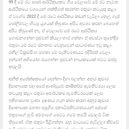
99 දී මේ රට සෘණ ආර්ථිකයකට ගිය වෙලාවේ මේ රට නැවත
ආර්ථිකමය වශයෙන් ශක්තිමත් කරන්න එතුමා කටයුතු කළා.
ඒ වගේම 2022 දී මේ රටේ ආර්ථිකය කඩන් වැටිලා තෙල්, ගෑස්
පෝලීම්වල හිටපු යුගයක් තිබුණා. අපිට අවශ්‍ය කරන බෙහෙත්
අපිට තිබුණේ නෑ. ඒ වෙලාවේ මේ රටේ ආර්ථිකය
ගොඩනගන්න පුළුවන් කියලා භාර ගත්තා. ඒ අවස්ථා තුනේදීම
එතුමා මේ රටේ ජනතාව වෙනුවෙන් සාධාරණය ඉටු කළා.
රනිල් වික්‍රමසිංහ මහතා මේ මැතිවරණයට ඉදිරිපත් වෙලා
ඉන්නේ අභියෝග ජයගන්න පුළුවන් නායකයෙක් බවට ඔප්පු
කරලයි.
අනිත් අපේක්ෂකයෝ දෙන්නා දිහා බලන්න. අනුර කුමාර
දිසානායක එදා අපේ ආණ්ඩුවේ කෘෂිකර්ම ඇමතිවරයා ලෙස
කටයුතු කළා. එතුමා අසාර්ථකම ඇමතිවරයෙක් ලෙස
ඉතිහාසගත වුණා. දූෂණය ගැන කතා කරන අනුර කුමාර
දිසානායක මහතා පසුගිය ජනාධිපතිවරණයෙන් පස්සේ
එතුමාගේ පුංචි අම්මාගේ පෙට්ට ගමේ තමයි ඩොලර් ටික
තිබුණේ. ඒක එතුමා පිළිගත්තා. ඔහු මාධ්‍යයට ඇවිල්ලා කිව්වේ