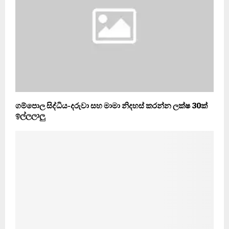
ගම්පොල සිද්ධිය-දරුවා සහ මාමා නිදහස් කරන්න ලක්ෂ 30ක්
ඉල්ලලාලු