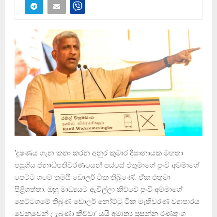
‘දූෂණය ගැන කතා කරන අනුර කුමාර දිසානායක මහතා
පසුගිය ජනාධිපතිවරණයෙන් පස්සේ එතුමාගේ පුංචි අම්මාගේ
පෙට්ට ගමේ තමයි ඩොලර් ටික තිබුණේ. ඒක එතුමා
පිළිගත්තා. ඔහු මාධ්‍යයට ඇවිල්ලා කිව්වේ පුංචි අම්මාගේ
පෙට්ටගමේ තිබුණ ඩොලර් නෝට්ටු ටික මැතිවරණ ව්‍යාපාරය
වෙනුවෙන් ලැබුණා කිව්වා’ යයි අමාත්‍ය ප්‍රසන්න රණතුංග