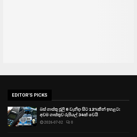
EDITOR'S PICKS
බස් ගාස්තු ජූලි 6 වැනිදා සිට 12%කින් ඉහළට:
අවම ගාස්තුව රුපියල් 34ක් වෙයි
2026-07-02
0