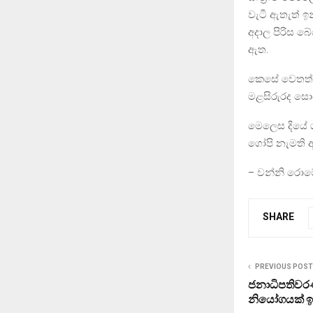
වැටී ඇතැත් ඉන
අදාල පිරිස බ
ඇත.
කෙසේ වෙතත් ය
මළසිරුරද සොය
මෙලෙස දියේ ගි
ගෝපි නැමති අ
– වන්නි රොම
SHARE
PREVIOUS POST
ජනාධිපතිවර
නියෝගයක් ඉල