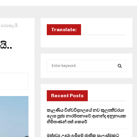
 බරපතලයි..
Translate:
ි..
S
e
a
S
r
c
E
h
Recent Posts
f
A
o
කැලණිය විශ්වවිද්‍යාලයේ නව කුලපතිවරයා
r
R
ලෙස පූජ්‍ය නාරම්පනාවේ ආනන්ද අනුනායක
:
හිමිපාණන් පත් කෙරේ
C
මත්ද්‍රව්‍ය උදුරා දැමීමේ ජාතික සැලැස්මකට