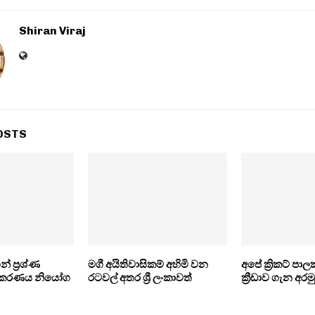
Shiran Viraj
OSTS
 ප‍්‍රශ්ණ
මගී අයිතිවාසිකම් අහිමි වන
අපේ ක්‍රිකට් ප
ධිකරණය නියෝග
රටවල් අතර ශ්‍රී ලංකාවත්
ක්‍රීඩාව ගැන අර