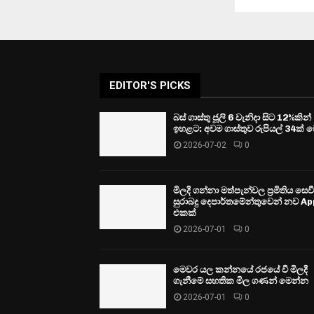
EDITOR'S PICKS
බස් ගාස්තු ජූලි 6 වැනිදා සිට 12%කින්
ඉහළට: අවම ගාස්තුව රුපියල් 34ක් ව
2026-07-02
0
මිලදී ගන්නා මත්පැන්වල ප්‍රමිතිය සෙ
සුරාබදු දෙපාර්තමේන්තුවෙන් නව Ap
එකක්
2026-07-01
0
මෙවර යල කන්නයේ රජයේ වී මිලදී
ගැනීමේ සහතික මිල ගණන් මෙන්න
2026-07-01
0