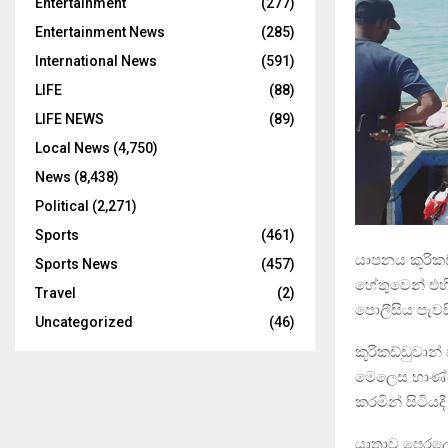
Entertainment
(277)
Entertainment News
(285)
International News
(591)
LIFE
(88)
LIFE NEWS
(89)
Local News
(4,750)
News
(8,438)
Political
(2,271)
Sports
(461)
යාපනය කූරිකඩ
Sports News
(457)
හේතුවෙන් එහ
Travel
(2)
පොලීසිය පැවස
Uncategorized
(46)
කූරිකඩ්ඩුවාන
මෙලෙස භාණ්ඩ
කරමින් සිටියද
යාත්‍රාව පෙර