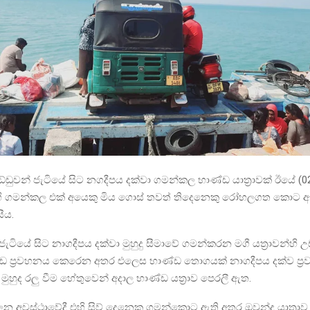
්ඩුවන් ජැටියේ සිට නගදීපය දක්වා ගමන්කල භාණ්ඩ යාත්‍රාවක් ඊයේ (0
ි ගමන්කල එක් අයෙකු මිය ගොස් තවත් තිදෙනෙකු රෝහලගත කොට ඇත
ීය.
් ජැටියේ සිට නාගදීපය දක්වා මුහුදු සීමාවේ ගමන්කරන මගී යත්‍රාවන්හ
 ප්‍රවහනය කෙරෙන අතර එලෙස භාණ්ඩ තොගයක් නාගදීපය දක්ව ප්‍
ී මුහුද රලු වීම හේතුවෙන් අදාල භාණ්ඩ යත්‍රාව පෙරලී ඇත.
ලෙන අවස්ථාවේදී එහි සිව් දෙනෙකු ගමන්කොට ඇති අතර ඔවුන්ද යාත්‍රාව 