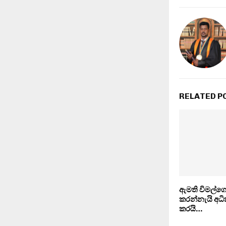
RELATED P
ඇමති විමල්ගෙන්
කරන්නැයි අ
කරයි…