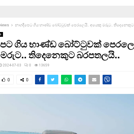
 News
නාගදීපෙට ගිය භාණ්ඩ බෝට්ටුවක් පෙරලෙයි.. අයෙකු මරුට.. තිදෙනෙකුට
s
ෙට ගිය භාණ්ඩ බෝට්ටුවක් පෙරලෙය
මරුට.. තිදෙනෙකුට බරපතලයි..
2024-07-03
0
13659
0
0