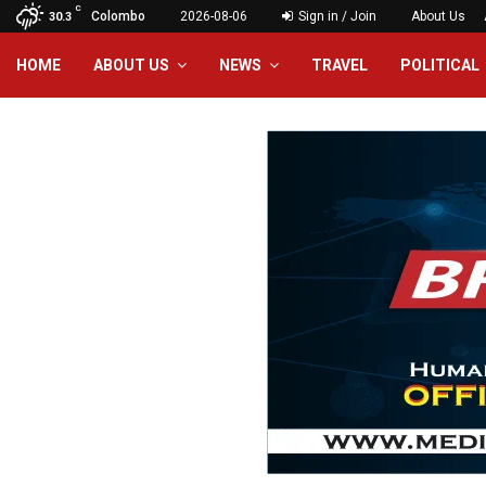
C
Colombo
2026-08-06
Sign in / Join
About Us
30.3
HOME
ABOUT US
NEWS
TRAVEL
POLITICAL