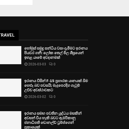
TRAVEL
හෝමුස් සමුද්‍ර සන්ධිය වසා දැමීමට ඉරානය
පියවර ගනී: ලෝක තෙල් මිල ශීඝ්‍රයෙන්
ඉහළ යාමේ අවදානමක්
2026-03-03
0
ඉරානය විසින් F-15 ප්‍රහාරක යානයක් බිම
හෙළූ බව පවසයි; මැදපෙරදිග ගැටුම්
උච්ච අවස්ථාවකට
2026-03-02
0
ඉරානය සමඟ පවතින යුද්ධය මසකින්
අවසන් විය හැකි බවට ඇමරිකානු
ජනාධිපති ඩොනල්ඩ් ට්‍රම්ප්ගෙන්
ප්‍රකාශයක්