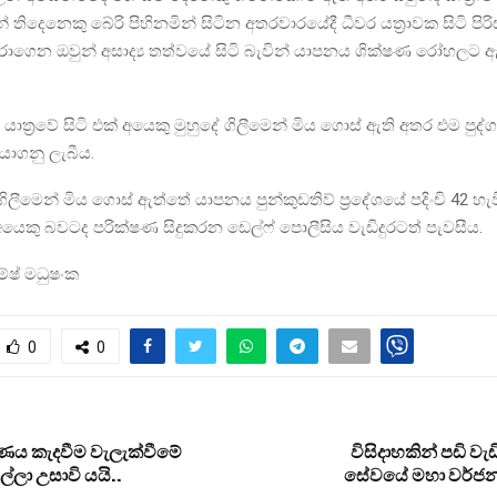
් තිදෙනෙකු බේරි පිහිනමින් සිටින අතරවාරයේදී ධීවර යත්‍රාවක සිටි පිරිස
ේරාගෙන ඔවුන් අසාද්‍ය තත්වයේ සිටි බැවින් යාපනය ශික්ෂණ රෝහලට
ාත්‍රවේ සිටි එක් අයෙකු මුහුදේ ගිලීමෙන් මිය ගොස් ඇති අතර එම පුද
ාගනු ලැබීය.
ලීමෙන් මිය ගොස් ඇත්තේ යාපනය පුන්කුඩතිව් ප්‍රදේශයේ පදිංචි 42 හැවිරිදි
යෙකු බවටද පරික්ෂණ සිදුකරන ඩෙල්ෆ් පොලීසිය වැඩිදුරටත් පැවසීය.
ේෂ් මධුෂංක
0
0
ණය කැදවීම වැලැක්වීමේ
විසිදාහකින් පඩි වැඩ
්ලා උසාවි යයි..
සේවයේ මහා වර්ජනය