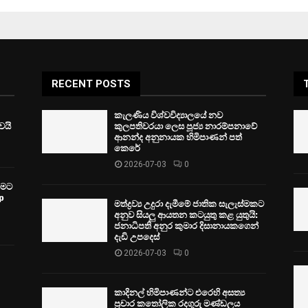
RECENT POSTS
කැලණිය විශ්වවිද්‍යාලයේ නව
ෙයි
කුලපතිවරයා ලෙස පූජ්‍ය නාරම්පනාවේ
ආනන්ද අනුනායක හිමිපාණන් පත්
කෙරේ
2026-07-03
0
වීමට
p
මත්ද්‍රව්‍ය උදුරා දැමීමේ ජාතික සැලැස්මකට
අනුව සියලු ආයතන කටයුතු කළ යුතුයි:
ජනාධිපති අනුර කුමාර දිසානායකගෙන්
දැඩි උපදෙස්
2026-07-03
0
කාදිනල් හිමිපාණන්ට එරෙහි අසත්‍ය
ප්‍රචාර කතෝලික රදගුරු මණ්ඩලය