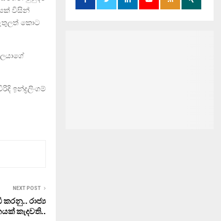
ක් විසින්
 ඇතුලත් කොට
්ගලයාගේ
 ඉන්ද්‍රලිංගම්
NEXT POST
ි කරනු.. රාජ්‍ය
ක් කැදවති..