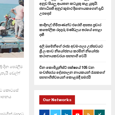
H
අනුව සියලු ආයතන කටයුතු කළ යුතුයි:
ජනාධිපති අනුර කුමාර දිසානායකගෙන් දැඩි
උපදෙස්
කාදිනල් හිමිපාණන්ට එරෙහි අසත්‍ය ප්‍රචාර
කතෝලික රදගුරු මණ්ඩලය තරයේ හෙළා
දකී
අලි ඛමේනිගේ රාජ්‍ය අවමංගල්‍ය උත්සවයට
ශ්‍රී ලංකාව නියෝජනය කරමින් නියෝජ්‍ය
කථානායකවරයා සහභාගි වෙයි
2) දින පෙරලීම
චීන කොමියුනිස්ට් පක්ෂයේ 105 වන
සංවත්සරය දේශපාලන නායකයන් රැසකගේ
ැයි ඩෙල්ෆ්
සහභාගිත්වයෙන් කොළඹදී සමරයි
ි උඩ කොටසේ
රවාහනය
Our Networks
සමගින් මුහුදට