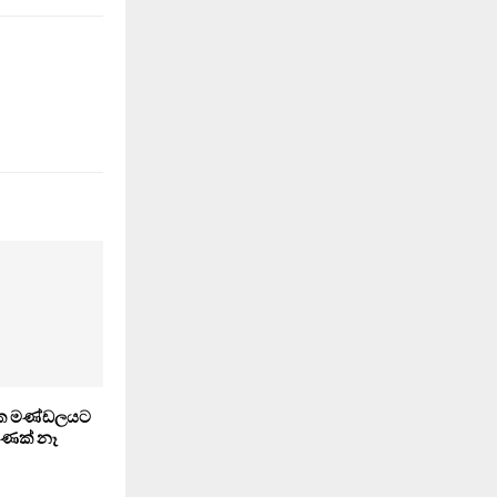
ාලක මණ්ඩලයට
මුණක් නෑ