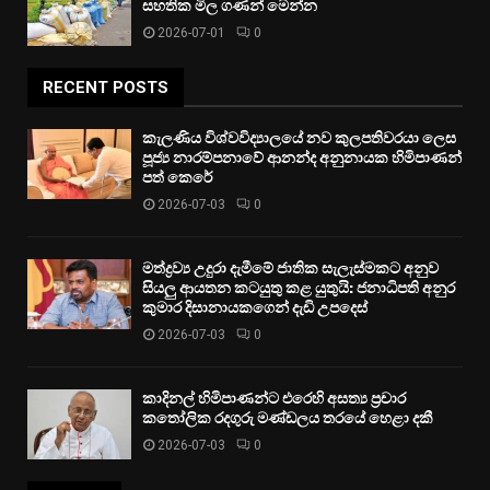
සහතික මිල ගණන් මෙන්න
2026-07-01
0
RECENT POSTS
කැලණිය විශ්වවිද්‍යාලයේ නව කුලපතිවරයා ලෙස
පූජ්‍ය නාරම්පනාවේ ආනන්ද අනුනායක හිමිපාණන්
පත් කෙරේ
2026-07-03
0
මත්ද්‍රව්‍ය උදුරා දැමීමේ ජාතික සැලැස්මකට අනුව
සියලු ආයතන කටයුතු කළ යුතුයි: ජනාධිපති අනුර
කුමාර දිසානායකගෙන් දැඩි උපදෙස්
2026-07-03
0
කාදිනල් හිමිපාණන්ට එරෙහි අසත්‍ය ප්‍රචාර
කතෝලික රදගුරු මණ්ඩලය තරයේ හෙළා දකී
2026-07-03
0