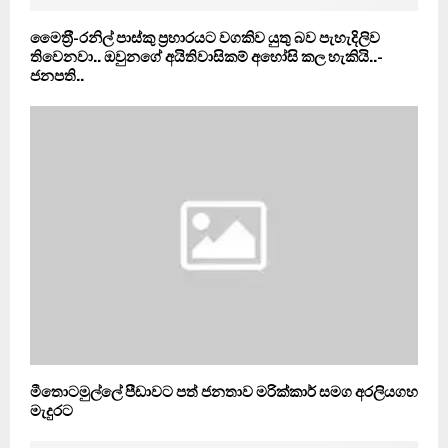
මෛත‍්‍රී-රනිල් පාස්කු ප‍්‍රහාරයට වගකිව යුතු බව පැහැදිලිව
තිවෙනවා.. ඔවුනගේ අයිතිවාසිකම් අහෝසි කල හැකියි..-
ජනපති..
මීතොටමුල්ලේ පීඩාවට පත් ජනතාව මරික්කාර් සමග අරලියගහ
මැදුරට