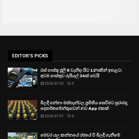
EDITOR'S PICKS
බස් ගාස්තු ජූලි 6 වැනිදා සිට 12%කින් ඉහළට:
අවම ගාස්තුව රුපියල් 34ක් වෙයි
2026-07-02
0
මිලදී ගන්නා මත්පැන්වල ප්‍රමිතිය සෙවීමට සුරාබදු
දෙපාර්තමේන්තුවෙන් නව App එකක්
2026-07-01
0
මෙවර යල කන්නයේ රජයේ වී මිලදී ගැනීමේ