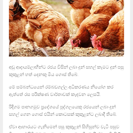
අඩු ආදායම්ලාභීන්ට රජය විසින් ලබා දුන් සහල් කෑමට දුන් පසු
කුකුළන් හත් දෙනකු මිය ගොස් තිබේ.
මේ සම්බන්ධයෙන් රම්බඩගල්ල අධිකරණය නියෝග කර
ඇත්තේ රස පරීක්ෂණ වාර්තාවක් කැඳවන ලෙසයි.
රිදීගම පානගමුව ප්‍රදේශයේ පුද්ගලයෙකු රජයෙන් ලබා දුන්
සහල් ගෙන ගොස් එයින් කොටසක් කුකුළන්ට ලබාදී තිබේ.
ඒවා ආහාරයට ගැනිමෙන් පසු කුකුළන් සිහිසුන්ව වැටී පසුව