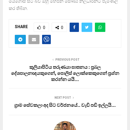
මියගොස් සිටි බව ඔහු මහජන සෞඛ්‍ය නිලධාරීන්ට පැමිණිලි
කර තිබින.
SHARE
0
0
PREVIOUS POST
කුලියාපිටිය තරුණයා ඝාතනය : ප‍්‍රබල
දේශපාලනඥයකුගෙන්, පොලිස් ලොක්කෙකුගෙන් ප්‍රශ්න
කරන්න යයි…
NEXT POST
ග‍්‍රාම සේවකලා අද සිට වර්ජනයේ.. වැඩි පඩි ඉල්ලයි…