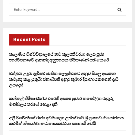
S
e
a
S
r
c
E
h
Recent Posts
f
A
o
කැලණිය විශ්වවිද්‍යාලයේ නව කුලපතිවරයා ලෙස පූජ්‍ය
r
R
නාරම්පනාවේ ආනන්ද අනුනායක හිමිපාණන් පත් කෙරේ
:
C
මත්ද්‍රව්‍ය උදුරා දැමීමේ ජාතික සැලැස්මකට අනුව සියලු ආයතන
කටයුතු කළ යුතුයි: ජනාධිපති අනුර කුමාර දිසානායකගෙන් දැඩි
H
උපදෙස්
කාදිනල් හිමිපාණන්ට එරෙහි අසත්‍ය ප්‍රචාර කතෝලික රදගුරු
මණ්ඩලය තරයේ හෙළා දකී
අලි ඛමේනිගේ රාජ්‍ය අවමංගල්‍ය උත්සවයට ශ්‍රී ලංකාව නියෝජනය
කරමින් නියෝජ්‍ය කථානායකවරයා සහභාගි වෙයි