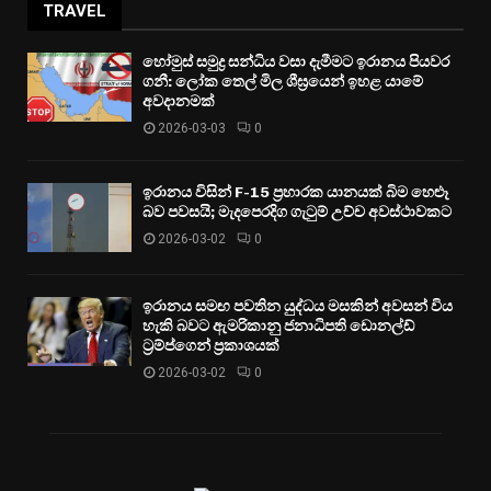
TRAVEL
හෝමුස් සමුද්‍ර සන්ධිය වසා දැමීමට ඉරානය පියවර
ගනී: ලෝක තෙල් මිල ශීඝ්‍රයෙන් ඉහළ යාමේ
අවදානමක්
2026-03-03
0
ඉරානය විසින් F-15 ප්‍රහාරක යානයක් බිම හෙළූ
බව පවසයි; මැදපෙරදිග ගැටුම් උච්ච අවස්ථාවකට
2026-03-02
0
ඉරානය සමඟ පවතින යුද්ධය මසකින් අවසන් විය
හැකි බවට ඇමරිකානු ජනාධිපති ඩොනල්ඩ්
ට්‍රම්ප්ගෙන් ප්‍රකාශයක්
2026-03-02
0