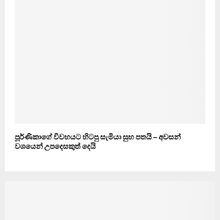
පූර්ණිකාගේ විවහයට හිටපු සැමියා සුභ පතයි – අවසන්
වශයෙන් උපදෙසකුත් දෙයි