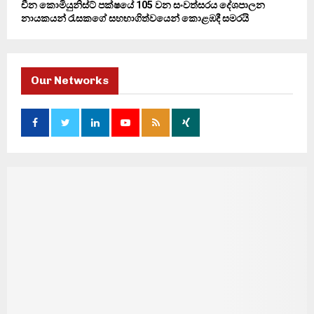
චීන කොමියුනිස්ට් පක්ෂයේ 105 වන සංවත්සරය දේශපාලන
නායකයන් රැසකගේ සහභාගිත්වයෙන් කොළඹදී සමරයි
Our Networks