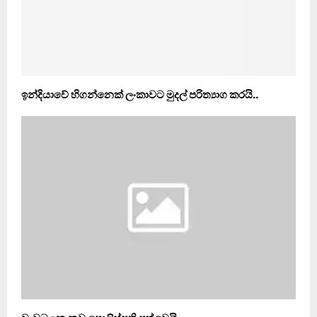
ඉන්දියාවේ හිගන්නෙක් ලංකාවට මුදල් පරිත්‍යාග කරයි..