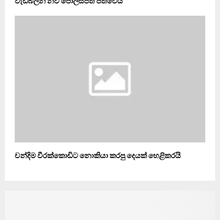
වැඩබලන නව පොලිස්පති පත්වෙයි
චන්දිම වීරක්කොඩිට නොකියා කරපු දෙයක් හෙළිකරයි