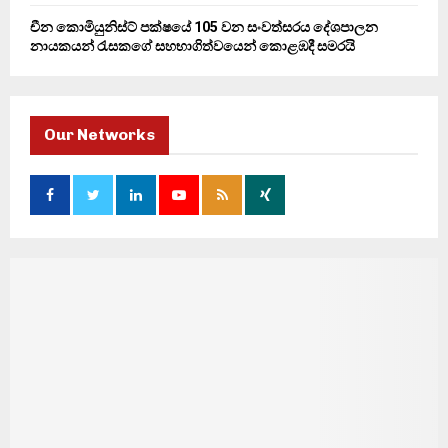
චීන කොමියුනිස්ට් පක්ෂයේ 105 වන සංවත්සරය දේශපාලන
නායකයන් රැසකගේ සහභාගිත්වයෙන් කොළඹදී සමරයි
Our Networks