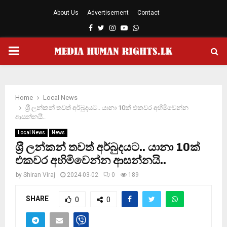
About Us
Advertisement
Contact
Facebook
Twitter
Instagram
Youtube
Whatsapp
PRIMARY
MENU
Home
Local News
ශ‍්‍රී ලන්කන් තවත් අර්බුදයට.. යානා 10ක් එකවර අහිමිවෙන්න
ආසන්නයි..
Local News
News
ශ‍්‍රී ලන්කන් තවත් අර්බුදයට.. යානා 10ක්
එකවර අහිමිවෙන්න ආසන්නයි..
by
Shiran Viraj
2024-03-02
0
189
SHARE
0
0