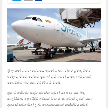
ශ්‍රී ලංකන් ගුවන් සේවයේ ගුවන් යානා නිතර ප්‍රමාද වීමට
අවලංගු වීමට හේතුව ප‍්‍රමාණවත් ගුවන් යානා සංචිතයක්
නොතිබිම බව අනාවරණය වී තිබේ.
දැනට සේවාව සතුව පවතින ගුවන් යනා දහයක බදු
කාලසීමාව නුදුරේදීම අවසන් වන නිසා තවත් ගුවන් යනා
දහයක් කඩනමින් ලබා නොගතහොත් තත්ත්වය තවත්