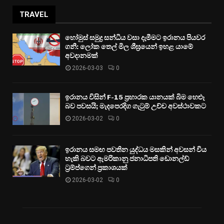
TRAVEL
හෝමුස් සමුද්‍ර සන්ධිය වසා දැමීමට ඉරානය පියවර
ගනී: ලෝක තෙල් මිල ශීඝ්‍රයෙන් ඉහළ යාමේ
අවදානමක්
2026-03-03
0
ඉරානය විසින් F-15 ප්‍රහාරක යානයක් බිම හෙළූ
බව පවසයි; මැදපෙරදිග ගැටුම් උච්ච අවස්ථාවකට
2026-03-02
0
ඉරානය සමඟ පවතින යුද්ධය මසකින් අවසන් විය
හැකි බවට ඇමරිකානු ජනාධිපති ඩොනල්ඩ්
ට්‍රම්ප්ගෙන් ප්‍රකාශයක්
2026-03-02
0