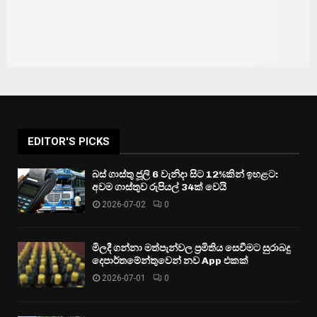
EDITOR'S PICKS
බස් ගාස්තු ජූලි 6 වැනිදා සිට 12%කින් ඉහළට:
අවම ගාස්තුව රුපියල් 34ක් වෙයි
2026-07-02
0
මිලදී ගන්නා මත්පැන්වල ප්‍රමිතිය සෙවීමට සුරාබදු
දෙපාර්තමේන්තුවෙන් නව App එකක්
2026-07-01
0