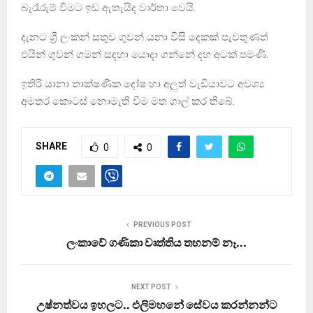
බැරෑරුම් වීමට ඉඩ ඇතැයිද වාර්තා වෙයි.
දැනට ශ්‍රී ලංකන් සතුව ගුවන් යනා විසි දෙකක් පැවතුණත්
එයින් ගුවන් ගමන් සඳහා යොදා ගන්නේ දහ අටක් පමණි.
ඉතිරි යානා තාක්ෂණික දෝෂ හා අලුත් වැඩියාවට අවශ්‍ය
අමතර කොටස් නොමැති වීම මත ගාල් කර තිබේ.
SHARE
0
0
PREVIOUS POST
ලංකාවේ ගණිකා වෘත්තිය තහනම් නෑ…
NEXT POST
උෂ්නත්වය ඉහලට.. එලිමහනේ සේවය කරන්නන්ට