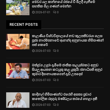
මෙවර යල කන්නයේ රජයේ වී මිලදී ගැනීමේ
සහතික මිල ගණන් මෙන්න
2026-07-01
0
RECENT POSTS
කැලණිය විශ්වවිද්‍යාලයේ නව කුලපතිවරයා ලෙස
පූජ්‍ය නාරම්පනාවේ ආනන්ද අනුනායක හිමිපාණන්
පත් කෙරේ
2026-07-03
0
මත්ද්‍රව්‍ය උදුරා දැමීමේ ජාතික සැලැස්මකට අනුව
සියලු ආයතන කටයුතු කළ යුතුයි: ජනාධිපති අනුර
කුමාර දිසානායකගෙන් දැඩි උපදෙස්
2026-07-03
0
කාදිනල් හිමිපාණන්ට එරෙහි අසත්‍ය ප්‍රචාර
කතෝලික රදගුරු මණ්ඩලය තරයේ හෙළා දකී
2026-07-03
0