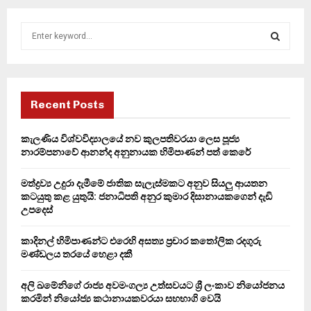
S
e
a
S
r
c
E
h
Recent Posts
f
A
o
කැලණිය විශ්වවිද්‍යාලයේ නව කුලපතිවරයා ලෙස පූජ්‍ය
r
R
නාරම්පනාවේ ආනන්ද අනුනායක හිමිපාණන් පත් කෙරේ
:
C
මත්ද්‍රව්‍ය උදුරා දැමීමේ ජාතික සැලැස්මකට අනුව සියලු ආයතන
කටයුතු කළ යුතුයි: ජනාධිපති අනුර කුමාර දිසානායකගෙන් දැඩි
H
උපදෙස්
කාදිනල් හිමිපාණන්ට එරෙහි අසත්‍ය ප්‍රචාර කතෝලික රදගුරු
මණ්ඩලය තරයේ හෙළා දකී
අලි ඛමේනිගේ රාජ්‍ය අවමංගල්‍ය උත්සවයට ශ්‍රී ලංකාව නියෝජනය
කරමින් නියෝජ්‍ය කථානායකවරයා සහභාගි වෙයි