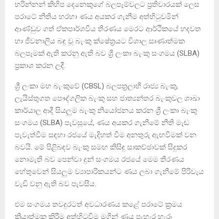
හරින්නන් කිහිප දෙනෙකුගේ බලපෑම්වලට ප්‍රතිචාරයක් ලෙස
පරාටේ නීතිය හරහා ණය අයකර ගැනීම අත්හිටුවමින්
ආණ්ඩුව ගත් ඒකපාර්ශවීය තීරණය මෙරට ආර්ථිකයේ හදවත
හා ජීවනාලිය බඳු වූ බැංකු ක්ෂේත්‍රයට විශාල සෘණාත්මක
බලපෑමක් ඇති කරනු ඇති බව ශ්‍රී ලංකා බැංකු සංගමය (SLBA)
ප්‍රකාශ කරන ලදී.
ශ්‍රී ලංකා මහ බැංකුවේ (CBSL) බලපත්‍රලාභී රාජ්‍ය බැංකු,
ලැයිස්තුගත පෞද්ගලික බැංකු සහ ජාත්‍යන්තර බැංකුවල ශාඛා
කාර්යාල ආදී සියලුම බැංකු නියෝජනය කරන ශ්‍රී ලංකා බැංකු
සංගමය (SLBA) පැවසූයේ, ණය අයකර ගැනීමේ නීති මැඬ
පැවැත්වීම සඳහා රජයේ මැදිහත් වීම අනතුරු ඇඟවීමක් වන
බවයි. මේ පිළිබඳව බැංකු සමඟ කිසිඳු සාකච්ඡාවක් සිදුකර
නොමැති බව පෙන්වා දුන් සංගමය රජයේ මෙම තීරණය
හේතුවෙන් සියලුම ව්‍යාපාරිකයන්ට ණය ලබා ගැනීමේ පිරිවැය
වැඩි වනු ඇති බව පැවසීය.
එම සංගමය තවදුරටත් අවධාරණය කළේ පරාටේ ක්‍රමය
ක්‍රියාත්මක කිරීම අත්හිටුවීම මගින් ණය පැහැර හැරූ