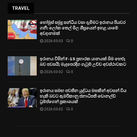
TRAVEL
හෝමුස් සමුද්‍ර සන්ධිය වසා දැමීමට ඉරානය පියවර
ගනී: ලෝක තෙල් මිල ශීඝ්‍රයෙන් ඉහළ යාමේ
අවදානමක්
2026-03-03
0
ඉරානය විසින් F-15 ප්‍රහාරක යානයක් බිම හෙළූ
බව පවසයි; මැදපෙරදිග ගැටුම් උච්ච අවස්ථාවකට
2026-03-02
0
ඉරානය සමඟ පවතින යුද්ධය මසකින් අවසන් විය
හැකි බවට ඇමරිකානු ජනාධිපති ඩොනල්ඩ්
ට්‍රම්ප්ගෙන් ප්‍රකාශයක්
2026-03-02
0