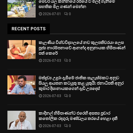
මෙවර යල කන්නයේ රජයේ වී මිලදී ගැනීමේ
සහතික මිල ගණන් මෙන්න
2026-07-01
0
RECENT POSTS
කැලණිය විශ්වවිද්‍යාලයේ නව කුලපතිවරයා ලෙස
පූජ්‍ය නාරම්පනාවේ ආනන්ද අනුනායක හිමිපාණන්
පත් කෙරේ
2026-07-03
0
මත්ද්‍රව්‍ය උදුරා දැමීමේ ජාතික සැලැස්මකට අනුව
සියලු ආයතන කටයුතු කළ යුතුයි: ජනාධිපති අනුර
කුමාර දිසානායකගෙන් දැඩි උපදෙස්
2026-07-03
0
කාදිනල් හිමිපාණන්ට එරෙහි අසත්‍ය ප්‍රචාර
කතෝලික රදගුරු මණ්ඩලය තරයේ හෙළා දකී
2026-07-03
0