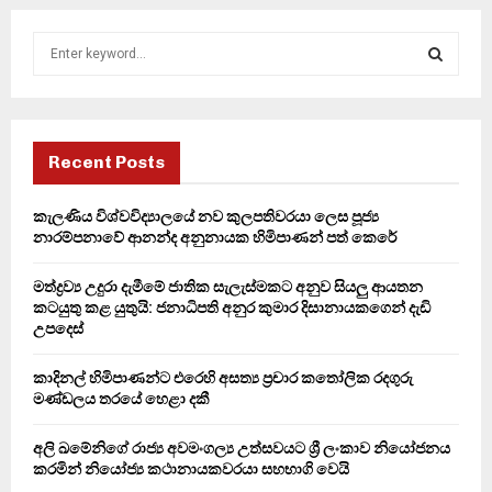
S
e
a
S
r
c
E
h
Recent Posts
f
A
o
කැලණිය විශ්වවිද්‍යාලයේ නව කුලපතිවරයා ලෙස පූජ්‍ය
r
R
නාරම්පනාවේ ආනන්ද අනුනායක හිමිපාණන් පත් කෙරේ
:
C
මත්ද්‍රව්‍ය උදුරා දැමීමේ ජාතික සැලැස්මකට අනුව සියලු ආයතන
කටයුතු කළ යුතුයි: ජනාධිපති අනුර කුමාර දිසානායකගෙන් දැඩි
H
උපදෙස්
කාදිනල් හිමිපාණන්ට එරෙහි අසත්‍ය ප්‍රචාර කතෝලික රදගුරු
මණ්ඩලය තරයේ හෙළා දකී
අලි ඛමේනිගේ රාජ්‍ය අවමංගල්‍ය උත්සවයට ශ්‍රී ලංකාව නියෝජනය
කරමින් නියෝජ්‍ය කථානායකවරයා සහභාගි වෙයි