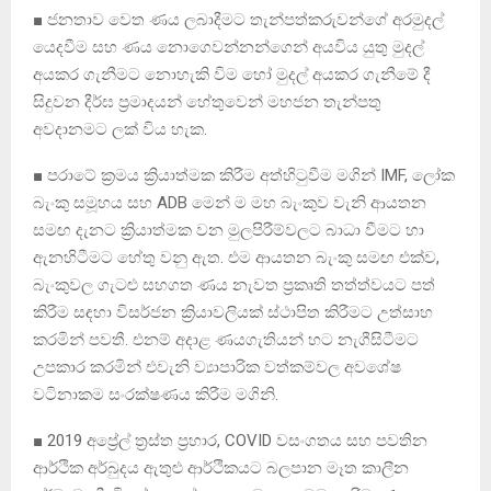
■ ජනතාව වෙත ණය ලබාදීමට තැන්පත්කරුවන්ගේ අරමුදල්
යෙදවීම සහ ණය නොගෙවන්නන්ගෙන් අයවිය යුතු මුදල්
අයකර ගැනීමට නොහැකි විම හෝ මුදල් අයකර ගැනීමේ දී
සිදුවන දීර්ඝ ප්‍රමාදයන් හේතුවෙන් මහජන තැන්පතු
අවදානමට ලක් විය හැක.
■ පරාටේ ක්‍රමය ක්‍රියාත්මක කිරීම අත්හිටුවීම මගින් IMF, ලෝක
බැංකු සමූහය සහ ADB මෙන් ම මහ බැංකුව වැනි ආයතන
සමඟ දැනට ක්‍රියාත්මක වන මුලපිරීම්වලට බාධා වීමට හා
ඇනහිටීමට හේතු වනු ඇත. එම ආයතන බැංකු සමඟ එක්ව,
බැංකුවල ගැටළු සහගත ණය නැවත ප්‍රකෘති තත්ත්වයට පත්
කිරීම සඳහා විසර්ජන ක්‍රියාවලියක් ස්ථාපිත කිරීමට උත්සාහ
කරමින් පවතී. එනම් අදාළ ණයගැතියන් හට නැගීසිටීමට
උපකාර කරමින් එවැනි ව්‍යාපාරික වත්කම්වල අවශේෂ
වටිනාකම සංරක්ෂණය කිරීම මගිනි.
■ 2019 අප්‍රේල් ත්‍රස්ත ප්‍රහාර, COVID වසංගතය සහ පවතින
ආර්ථික අර්බුදය ඇතුළු ආර්ථිකයට බලපාන මෑත කාලීන