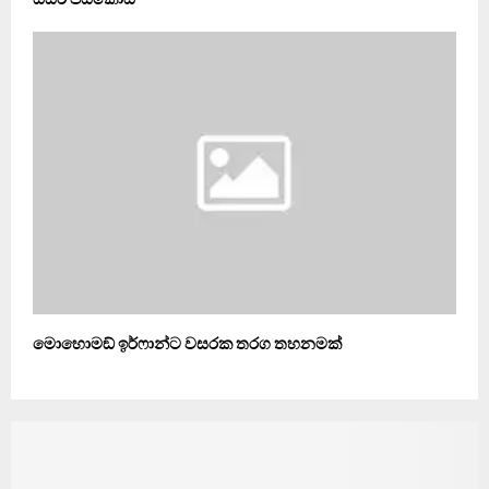
මොහොමඞ් ඉර්ෆාන්ට වසරක තරග තහනමක්