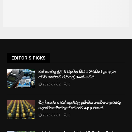
EDITOR'S PICKS
බස් ගාස්තු ජූලි 6 වැනිදා සිට 12%කින් ඉහළට:
අවම ගාස්තුව රුපියල් 34ක් වෙයි
2026-07-02
0
මිලදී ගන්නා මත්පැන්වල ප්‍රමිතිය සෙවීමට සුරාබදු
දෙපාර්තමේන්තුවෙන් නව App එකක්
2026-07-01
0