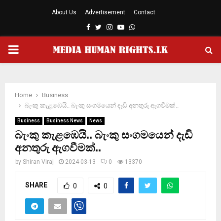
About Us
Advertisement
Contact
Facebook
Twitter
Instagram
Youtube
Whatsapp
PRIMARY
MENU
Home
Business
බැංකු කැළඹෙයි.. බැංකු සංගමයෙන් දැඩි අනතුරු ඇගවීමක්..
Business
Business News
News
බැංකු කැළඹෙයි.. බැංකු සංගමයෙන් දැඩි
අනතුරු ඇගවීමක්..
by
Shiran Viraj
2024-03-13
0
13370
SHARE
0
0