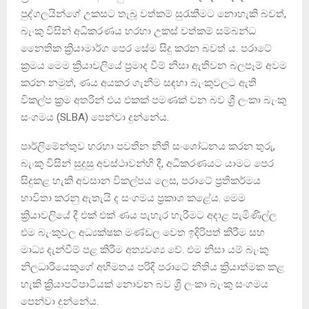
පුද්ගලයින්ගේ උකසට තැබූ වත්කම් සුරැකීමට නොහැකි බවත්,
බැංකු විසින් අධිකරණය හරහා උකස් වත්කම් සම්බන්ධ
නෛතික ක්‍රියාමාර්ග පෙර සේම සිදු කරන බවත් ය. පරාටේ
ක්‍රමය මෙම ක්‍රියාවලියේ ප්‍රමාද වීම් නිසා ඇතිවන බලපෑම් අවම
කරන නමුත්, ණය අයකර ගැනීම සඳහා බැංකුවලට ඇති
විකල්ප ක්‍රම අතරින් එය එකක් පමණක් වන බව ශ්‍රී ලංකා බැංකු
සංගමය (SLBA) පෙන්වා දුන්නේය.
පාර්ලිමේන්තුව හරහා පවතින නීති සංශෝධනය කරන තුරු,
බැංකු විසින් සුදුසු අවස්ථාවන්හි දී, අධිකරණයට යාමට පෙර
සිදුකළ හැකි අවසාන විකල්පය ලෙස, පරාටේ ප්‍රතිකර්මය
භාවිතා කරනු ඇතැයි ද සංගමය ප්‍රකාශ කළේය. මෙම
ක්‍රියාවලියේ දී එක් එක් ණය පැහැර හැරීමට අදාළ පැමිණිල්ල
එම බැංකුවල අධ්‍යක්ෂක මණ්ඩල වෙත ඉදිරිපත් කිරීම සහ
මාධ්‍ය දැන්වීම් පළ කිරීම අත්‍යවශ්‍ය වේ. එම නිසා යම් බැංකු
නිලධාරියෙකුගේ අභිමතය පරිදි පරාටේ නීතිය ක්‍රියාත්මක කළ
හැකි ක්‍රියාපටිපාටියක් නොවන බව ශ්‍රී ලංකා බැංකු සංගමය
පෙන්වා දුන්නේය.