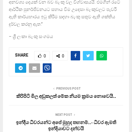
අනවශ්‍ය දෙයක් වන බව බැංකු වල විශ්වාසයයි. එමගින් රටේ
ආර්ථික පුනර්ජීවනයට සහාය වීම උදෙසා බැංකුවලට පැවරී
ඇති කාර්යභාරය ඉටු කිරීම සඳහා බැංකු සතුව ඇති ශක්තිය
දුර්වල කරනු ඇත.”
– ශ්‍රී ලංකා බැංකු සංගමය
SHARE
0
0
PREVIOUS POST
කිරිපිටි මිල අඩුකලත් මේක නියම ක්‍රමය නොවෙයි..
NEXT POST
ඉන්දීය ධීවරයන්ට අපේ මුහුද තහනම්..- ධීවර ඇමති
ඉන්දියාවට දන්වයි