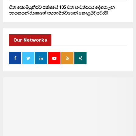
චීන කොමියුනිස්ට් පක්ෂයේ 105 වන සංවත්සරය දේශපාලන
නායකයන් රැසකගේ සහභාගිත්වයෙන් කොළඹදී සමරයි
Our Networks