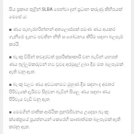
සිය ප්‍රකාශ තුළින් SLBA පෙන්වා දුන් ප්‍රධාන කරුණු කිහිපයක්
මෙසේ ය:
■ ණය පැහැරහරින්නන් අතලොස්සක් පමණ ණය අයකර
ගැනීමේ දැනට පවතින නීති සංශෝධනය කිරීම සඳහා බලපෑම්
කරයි.
■ බැංකු විසින් තවදුරටත් සුපරීක්ෂාකාරී වන බැවින් යහපත්
ණය ඉල්ලුම්කරුවන් හට වූවද අරමුදල් ලබා දීම මත බලපෑමක්
ඇති වනු ඇත.
■ බැංකු වලට ණය අවධානමට මුහුණ දීම සඳහා ද අමතර
පිරිවැයක් දැරීමට සිදුවන බැවින් සියලු ණය සඳහා ණය
පිරිවැය වැඩි වනු ඇත.
■ මෙමගින් ජාතික ආර්ථික පුනර්ජීවනය උදෙසා බැංකු
ක්ෂේත්‍රයේ ප්‍රයත්නයන් කෙරෙහි සෘණාත්මක බලපෑමක් ඇති
කරනු ඇත.