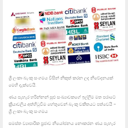
ශ්‍රී ලංකා බැංකු සංගමය විසින් නිකුත් කරන ලද නිවේදනයක්
මෙහි දැක්වෙයි.
ණය පැහැර හරින්නන් සුළු සංඛ්‍යාවකගේ ඉල්ලීම මත පරාටේ
ක්‍රියාවලිය අත්හිටුවීම හේතුවෙන් බැංකු චකිතයට පත්වෙයි –
ශ්‍රී ලංකා බැංකු සංගමය
සමස්ත ව්‍යාපාරික ප්‍රජාව නියෝජනය නොකරන ණය පැහැර