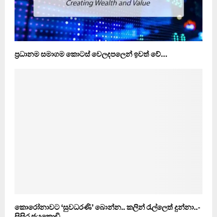
ප‍්‍රධානම සමාගම කොටස් වෙලදපලෙන් ඉවත් වේ…
කොරෝනාවට ‘සුවධරණි’ බොන්න.. කලින් රැල්ලෙත් දුන්නා..-
සිසිර ජයකොඩි