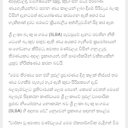
අර්බුදවලදී, විශේෂයෙන් ක්‍ෂුද්‍ර, කුඩා සහ මධ්‍ය පරිමාණ
ණයගැතියන්හට සහන ණය කාලයන් ලබා දීමේ පිරිවැය බැංකු
විසින් දැනටමත් අවශෝෂණය කරගෙන ඇති අතර එය
හැකිතාක් දුරට පරාටේ ක්‍රියාවලිය අත්හිටුවමින් සිදු කර ඇත.
ශ්‍රී ලංකා බැංකු සංගමය (SLBA) පැවසුවේ දැනට පවතින නීති
යටතේ බැංකුව සතුව ඇති ණය අයකර ගැනීමේ ක්‍රමෝපායන්
සංශෝධනය කිරීමට, අමාත්‍ය මණ්ඩලය විසින් ගනු ලැබූ
තීරණයකට අදාල ප්‍රකාශයන්, එහි සාමාජිකයින් චකිතයකින්
යුතුව නිරීක්ෂණය කරන බවයි.
“මෙම තීරණය සහ එහි පුළුල් ප්‍රචාරණය දිගු කලක් තිස්සේ තම
ණය වගකීම් පැහැර හැර ඇති කුඩා පිරිසකගේ දැඩි
බලපෑම්වලට ප්‍රතිචාරයක් ලෙස පෙනේ. කෙසේ වෙතත් මෙසේ
බලපෑම් සිදුකරන කණ්ඩායම ශ්‍රී ලංකාවේ පුළුල් ව්‍යාපාරික
ප්‍රජාව නියෝජනය නොකරන බව ශ්‍රී ලංකා බැංකු සංගමය
(SLBA) හි අදහස වේ,” යනුවෙන් ප්‍රකාශය සඳහන් කළේය.
“වාර්තා වූ අමාත්‍ය මණ්ඩලයේ මෙම ඒකපාර්ශවික මැදිහත් වීම